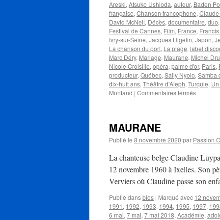
Areski
,
Atsuko Ushioda
,
auteur
,
Baden Po
française
,
Chanson francophone
,
Claude
David McNeil
,
Décès
,
documentaire
,
duo
Festival de Cannes
,
Film
,
France
,
Francis
Ivry-sur-Seine
,
Jacques Higelin
,
Japon
,
J
La chanson du port
,
La plage
,
label disc
Marc Déry
,
Mariage
,
Maurane
,
Michel Dru
Nicole Croisille
,
opéra
,
palme d'or
,
Paris
,
producteur
,
Québec
,
Sally Nyolo
,
Samba 
dix-huit ans
,
Théâtre d'Aleph
,
Turquie
,
Un
sur
Montand
|
Commentaires fermés
BAROU
Pierre
MAURANE
Publié le
8 novembre 2020
par
Passion 
La chanteuse belge Claudine Luyp
12 novembre 1960 à Ixelles. Son pè
Verviers où Claudine passe son enf
Publié dans
bios
|
Marqué avec
12 nove
1991
,
1992
,
1993
,
1994
,
1995
,
1997
,
199
6 mai
,
7 mai
,
7 mai 2018
,
Académie
,
adol