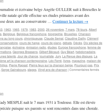
son
ournaliste et écrivaine belge Angèle GULLER naît à Bruxelles le
ille natale qu’elle effectue ses études primaires avant des
passe deux ans au conservatoire …
Continuer la lecture
→
53
,
1963
,
1965
,
1979
,
1983
,
2000
,
26 novembre
,
7 mars
,
78-tours
,
Albert
es
,
Belgique
,
Belgique francophone
,
biographie
,
Bruxelles
,
Chanson
ns au long cours
,
chroniqueuse
,
Claude Semal
,
Claudine Dailly
,
Clément
conservatoire
,
cours de harpe
,
cours de piano
,
débats
,
Décès
,
Dix siècles de
rançaise
,
écrivaine
,
émission radio
,
études
,
Europe francophone
,
femme de
rmations
,
Georges Brassens
,
Gilbert Bécaud
,
Guy Béart
,
hebdomadaire
,
unes talents
,
Jour de chance
,
journaliste
,
Jury
,
La Revue des disques
,
La
ième art la chanson contemporaine
,
Léo Ferré
,
livres
,
magazine
,
maison de
hilips
,
Pierre Rapsat
,
Pleins feux sur la chanson belge
,
Pourquoi pas
,
Prix
sur
,
Serge Gainsbourg
,
stages
,
Vingt ans de chanson
|
Commentaires fermés
GULLER
Angèle
son
 Mady MESPLE naît le 7 mars 1931 à Toulouse. Elle est élevée
préciée puisque ses parents se sont rencontrés dans une chorale.