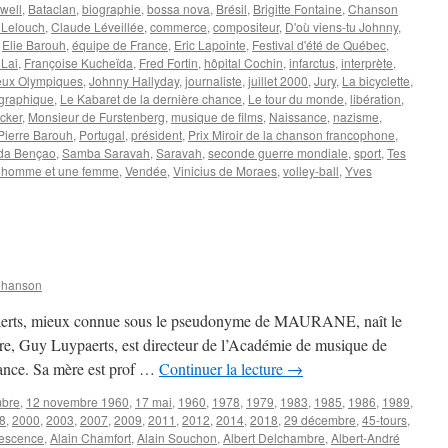
well
,
Bataclan
,
biographie
,
bossa nova
,
Brésil
,
Brigitte Fontaine
,
Chanson
 Lelouch
,
Claude Léveillée
,
commerce
,
compositeur
,
D'où viens-tu Johnny
,
,
Elie Barouh
,
équipe de France
,
Eric Lapointe
,
Festival d'été de Québec
,
 Lai
,
Françoise Kucheïda
,
Fred Fortin
,
hôpital Cochin
,
infarctus
,
interprète
,
eux Olympiques
,
Johnny Hallyday
,
journaliste
,
juillet 2000
,
Jury
,
La bicyclette
,
ographique
,
Le Kabaret de la dernière chance
,
Le tour du monde
,
libération
,
cker
,
Monsieur de Furstenberg
,
musique de films
,
Naissance
,
nazisme
,
Pierre Barouh
,
Portugal
,
président
,
Prix Miroir de la chanson francophone
,
da Bençao
,
Samba Saravah
,
Saravah
,
seconde guerre mondiale
,
sport
,
Tes
 homme et une femme
,
Vendée
,
Vinicius de Moraes
,
volley-ball
,
Yves
H
Chanson
aerts, mieux connue sous le pseudonyme de MAURANE, naît le
re, Guy Luypaerts, est directeur de l’Académie de musique de
ance. Sa mère est prof …
Continuer la lecture
→
mbre
,
12 novembre 1960
,
17 mai
,
1960
,
1978
,
1979
,
1983
,
1985
,
1986
,
1989
,
8
,
2000
,
2003
,
2007
,
2009
,
2011
,
2012
,
2014
,
2018
,
29 décembre
,
45-tours
,
escence
,
Alain Chamfort
,
Alain Souchon
,
Albert Delchambre
,
Albert-André