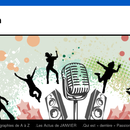
n
graphies de A à Z
.Les Actus de JANVIER
.Qui est « derrière » Passi