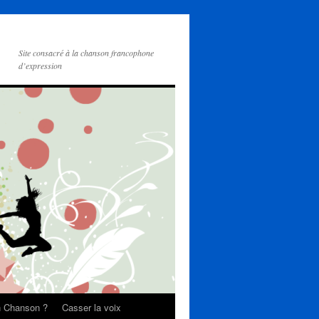
Site consacré à la chanson francophone
d’expression
on Chanson ?
Casser la voix