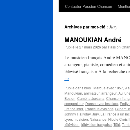
Contacter Passion Chanson
Mention
Jury
Archives par mot-clé :
MANOUKIAN André
Publié le
27 mars 2026
par
Passion Cha
Le musicien français André MANOU
arrangeur, pianiste, comédien et an
télévisé français « A la recherche de
→
Publié dans
bios
|
Marqué avec
1957
,
9 a
Manoukian
,
animateur
,
arrangeur
,
Au fur 
Boston
,
Camélia Jordana
,
Chanson franç
compositeur
,
Danse avec les stars
,
Emily
France Inter
,
France télévisions
,
Gilbert 
Johnny Hallyday
,
Jury
,
La France a un inc
Lyon
,
musicien
,
Naissance
,
Nicole Croisil
télévision
,
télévision française
,
Tété
,
Tomb