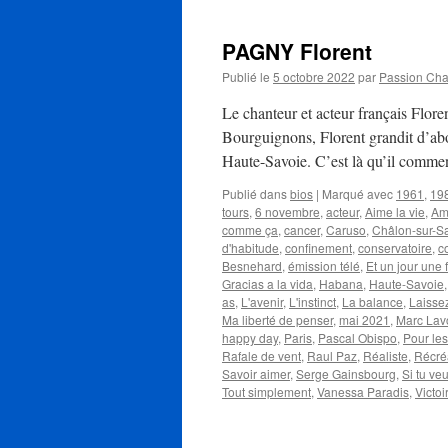
PAGNY Florent
Publié le
5 octobre 2022
par
Passion Ch
Le chanteur et acteur français Flo
Bourguignons, Florent grandit d’abo
Haute-Savoie. C’est là qu’il comme
Publié dans
bios
|
Marqué avec
1961
,
19
tours
,
6 novembre
,
acteur
,
Aime la vie
,
Am
comme ça
,
cancer
,
Caruso
,
Châlon-sur-S
d'habitude
,
confinement
,
conservatoire
,
c
Besnehard
,
émission télé
,
Et un jour une
Gracias a la vida
,
Habana
,
Haute-Savoie
as
,
L'avenir
,
L'instinct
,
La balance
,
Laissez
Ma liberté de penser
,
mai 2021
,
Marc Lav
happy day
,
Paris
,
Pascal Obispo
,
Pour le
Rafale de vent
,
Raul Paz
,
Réaliste
,
Récré
Savoir aimer
,
Serge Gainsbourg
,
Si tu ve
Tout simplement
,
Vanessa Paradis
,
Victoi