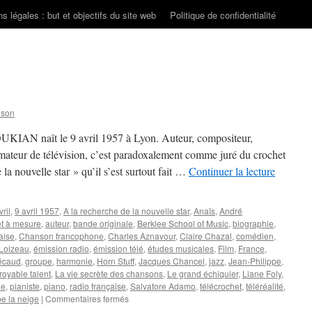
s légales : but et objectifs du site web
Politique de confidentialité
nson
KIAN naît le 9 avril 1957 à Lyon. Auteur, compositeur,
imateur de télévision, c’est paradoxalement comme juré du crochet
 la nouvelle star » qu’il s’est surtout fait …
Continuer la lecture
vril
,
9 avril 1957
,
A la recherche de la nouvelle star
,
Anaïs
,
André
et à mesure
,
auteur
,
bande originale
,
Berklee School of Music
,
biographie
,
aise
,
Chanson francophone
,
Charles Aznavour
,
Claire Chazal
,
comédien
,
 Loizeau
,
émission radio
,
émission télé
,
études musicales
,
Film
,
France
,
Bécaud
,
groupe
,
harmonie
,
Horn Stuff
,
Jacques Chancel
,
jazz
,
Jean-Philippe
,
royable talent
,
La vie secrète des chansons
,
Le grand échiquier
,
Liane Foly
,
le
,
pianiste
,
piano
,
radio française
,
Salvatore Adamo
,
télécrochet
,
téléréalité
,
sur
e la neige
|
Commentaires fermés
MANOUKIAN