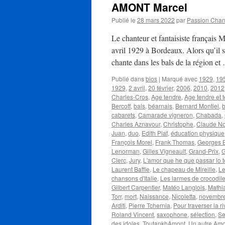
AMONT Marcel
Publié le
28 mars 2022
par
Passion Cha
Le chanteur et fantaisiste françai
avril 1929 à Bordeaux. Alors qu’il 
chante dans les bals de la région e
Publié dans
bios
|
Marqué avec
1929
,
19
1929
,
2 avril
,
20 février
,
2006
,
2010
,
2012
Charles-Cros
,
Age tendre
,
Age tendre et t
Bercoff
,
bals
,
béarnais
,
Bernard Montiel
,
b
cabarets
,
Camarade vigneron
,
Chabada
,
Charles Aznavour
,
Christophe
,
Claude N
Juan
,
duo
,
Edith Piaf
,
éducation physique
François Morel
,
Frank Thomas
,
Georges 
Lenorman
,
Gilles Vigneault
,
Grand-Prix
,
G
Clerc
,
Jury
,
L'amor que he que passar lo 
Laurent Baffie
,
Le chapeau de Mireille
,
Le
chansons d'Italie
,
Les larmes de crocodil
Gilbert Carpentier
,
Matéo Langlois
,
Mathi
Torr
,
mort
,
Naissance
,
Nicoletta
,
novembr
Arditi
,
Pierre Tchernia
,
Pour traverser la ri
Roland Vincent
,
saxophone
,
sélection
,
Se
des idoles
,
ToutankhAmont
,
Un autre Amo