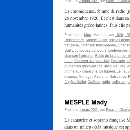
Publié le
2 mars 2021
par
Passion Chan
La chroniqueuse, femme de radio, j
26 novembre 1920. Et c’est dans sa v
humanités gréco-latines. Puis elle 
Publié dans
bios
|
Marqué avec
1920
,
19
Delchambre
,
Angèle Guller
,
artistes belg
française
,
Chanson francophone
,
Chanso
Dailly
,
colloques
,
concours
,
conférences
,
chanson française
,
Ecole de la chanson f
radio
,
Femmes d'aujourd'hui
,
Festivals
,
fo
humanités gréco-latines
,
Jacques Brel
,
je
Vitrine aux chansons
,
Le ligueur
,
Le neuv
disques
,
Mariage
,
Maurane
,
Naissance
,
P
Angèle Guller
,
Québec
,
radio
,
radio belge
MESPLE Mady
Publié le
1 mars 2021
par
Passion Chan
La cantatrice et soprano française
dans un milieu où la musique est ap