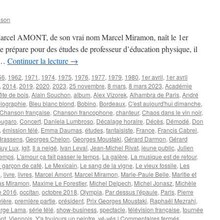
nson
s Marcel AMONT, de son vrai nom Marcel Miramon, naît le 1er
se prépare pour des études de professeur d’éducation physique, il
t …
Continuer la lecture
→
56
,
1962
,
1971
,
1974
,
1975
,
1976
,
1977
,
1979
,
1980
,
1er avril
,
1er avril
,
2014
,
2019
,
2020
,
2023
,
25 novembre
,
8 mars
,
8 mars 2023
,
Académie
ête de bois
,
Alain Souchon
,
album
,
Alex Vizorek
,
Alhambra de Paris
,
André
iographie
,
Bleu blanc blond
,
Bobino
,
Bordeaux
,
C'est aujourd'hui dimanche
,
Chanson française
,
Chanson francophone
,
chanteur
,
Chaos dans le vin noir
,
ougaro
,
Concert
,
Daniela Lumbroso
,
Décalage horaire
,
Décès
,
Démodé
,
Don
,
émission télé
,
Emma Daumas
,
études
,
fantaisiste
,
France
,
Francis Cabrel
,
Brassens
,
Georges Chelon
,
Georges Moustaki
,
Gérard Darmon
,
Gérard
uy Lux
,
Igit
,
Il a neigé
,
Ivan Levaï
,
Jean-Michel Rivat
,
jeune public
,
Julien
temps
,
L'amour ça fait passer le temps
,
La galère
,
La musique est de retour
,
 garçon de café
,
Le Mexicain
,
Le sang de la vigne
,
Le vieux fossile
,
Les
e
,
livre
,
livres
,
Marcel Amont
,
Marcel Miramon
,
Marie-Paule Belle
,
Maritie et
as Miramon
,
Maxime Le Forestier
,
Michel Delpech
,
Michel Jonasz
,
Michèle
e 2016
,
occitan
,
octobre 2018
,
Olympia
,
Par dessus l'épaule
,
Paris
,
Pierre
vière
,
première partie
,
président
,
Prix Georges Moustaki
,
Raphaël Mezrahi
,
rge Lama
,
série télé
,
show-business
,
spectacle
,
télévision française
,
tournée
sur
nt
,
Viennois
,
Y'a toujours un peintre
,
yé-yés
|
Commentaires fermés