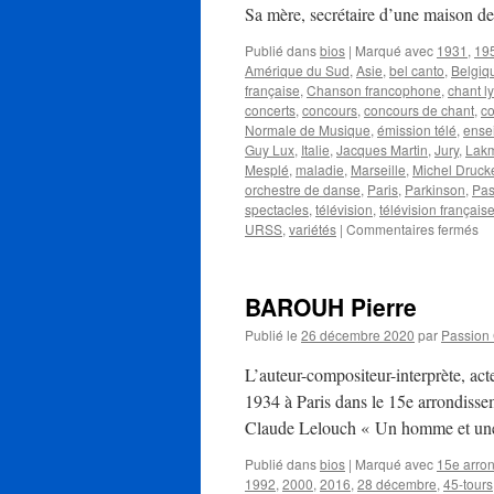
Sa mère, secrétaire d’une maison 
Publié dans
bios
|
Marqué avec
1931
,
19
Amérique du Sud
,
Asie
,
bel canto
,
Belgiq
française
,
Chanson francophone
,
chant l
concerts
,
concours
,
concours de chant
,
co
Normale de Musique
,
émission télé
,
ense
Guy Lux
,
Italie
,
Jacques Martin
,
Jury
,
Lak
Mesplé
,
maladie
,
Marseille
,
Michel Druck
orchestre de danse
,
Paris
,
Parkinson
,
Pas
spectacles
,
télévision
,
télévision français
su
URSS
,
variétés
|
Commentaires fermés
M
Ma
BAROUH Pierre
Publié le
26 décembre 2020
par
Passion
L’auteur-compositeur-interprète, ac
1934 à Paris dans le 15e arrondissem
Claude Lelouch « Un homme et une
Publié dans
bios
|
Marqué avec
15e arro
1992
,
2000
,
2016
,
28 décembre
,
45-tours