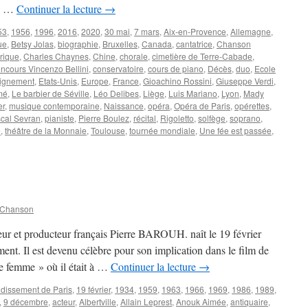
de …
Continuer la lecture
→
53
,
1956
,
1996
,
2016
,
2020
,
30 mai
,
7 mars
,
Aix-en-Provence
,
Allemagne
,
ue
,
Betsy Jolas
,
biographie
,
Bruxelles
,
Canada
,
cantatrice
,
Chanson
yrique
,
Charles Chaynes
,
Chine
,
chorale
,
cimetière de Terre-Cabade
,
ncours Vincenzo Bellini
,
conservatoire
,
cours de piano
,
Décès
,
duo
,
Ecole
ignement
,
Etats-Unis
,
Europe
,
France
,
Gioachino Rossini
,
Giuseppe Verdi
,
mé
,
Le barbier de Séville
,
Léo Delibes
,
Liège
,
Luis Mariano
,
Lyon
,
Mady
er
,
musique contemporaine
,
Naissance
,
opéra
,
Opéra de Paris
,
opérettes
,
cal Sevran
,
pianiste
,
Pierre Boulez
,
récital
,
Rigoletto
,
solfège
,
soprano
,
e
,
théâtre de la Monnaie
,
Toulouse
,
tournée mondiale
,
Une fée est passée
,
r
ESPLE
dy
 Chanson
teur et producteur français Pierre BAROUH. naît le 19 février
ent. Il est devenu célèbre pour son implication dans le film de
 femme » où il était à …
Continuer la lecture
→
ndissement de Paris
,
19 février
,
1934
,
1959
,
1963
,
1966
,
1969
,
1986
,
1989
,
,
9 décembre
,
acteur
,
Albertville
,
Allain Leprest
,
Anouk Aimée
,
antiquaire
,