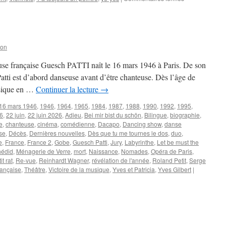
AMONT
Marcel
son
se française Guesch PATTI naît le 16 mars 1946 à Paris. De son
atti est d’abord danseuse avant d’être chanteuse. Dès l’âge de
assique en …
Continuer la lecture
→
16 mars 1946
,
1946
,
1964
,
1965
,
1984
,
1987
,
1988
,
1990
,
1992
,
1995
,
6
,
22 juin
,
22 juin 2026
,
Adieu
,
Bei mir bist du schön
,
Bilingue
,
biographie
,
e
,
chanteuse
,
cinéma
,
comédienne
,
Dacapo
,
Dancing show
,
danse
se
,
Décès
,
Dernières nouvelles
,
Dès que tu me tournes le dos
,
duo
,
e
,
France
,
France 2
,
Gobe
,
Guesch Patti
,
Jury
,
Labyrinthe
,
Let be must the
hédid
,
Ménagerie de Verre
,
mort
,
Naissance
,
Nomades
,
Opéra de Paris
,
it rat
,
Re-vue
,
Reinhardt Wagner
,
révélation de l'année
,
Roland Petit
,
Serge
rançaise
,
Théâtre
,
Victoire de la musique
,
Yves et Patricia
,
Yves Gilbert
|