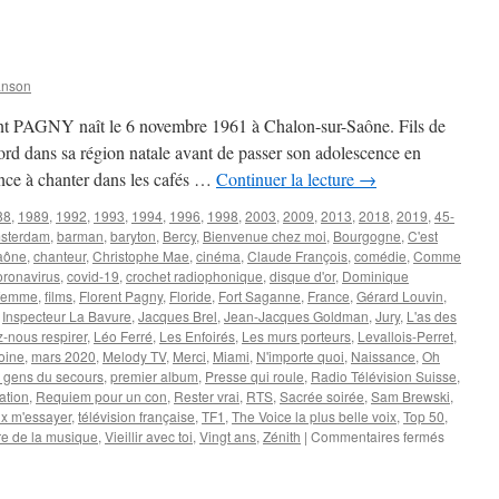
André
anson
rent PAGNY naît le 6 novembre 1961 à Chalon-sur-Saône. Fils de
rd dans sa région natale avant de passer son adolescence en
nce à chanter dans les cafés …
Continuer la lecture
→
88
,
1989
,
1992
,
1993
,
1994
,
1996
,
1998
,
2003
,
2009
,
2013
,
2018
,
2019
,
45-
sterdam
,
barman
,
baryton
,
Bercy
,
Bienvenue chez moi
,
Bourgogne
,
C'est
aône
,
chanteur
,
Christophe Mae
,
cinéma
,
Claude François
,
comédie
,
Comme
oronavirus
,
covid-19
,
crochet radiophonique
,
disque d'or
,
Dominique
 femme
,
films
,
Florent Pagny
,
Floride
,
Fort Saganne
,
France
,
Gérard Louvin
,
,
Inspecteur La Bavure
,
Jacques Brel
,
Jean-Jacques Goldman
,
Jury
,
L'as des
-nous respirer
,
Léo Ferré
,
Les Enfoirés
,
Les murs porteurs
,
Levallois-Perret
,
oine
,
mars 2020
,
Melody TV
,
Merci
,
Miami
,
N'importe quoi
,
Naissance
,
Oh
s gens du secours
,
premier album
,
Presse qui roule
,
Radio Télévision Suisse
,
ation
,
Requiem pour un con
,
Rester vrai
,
RTS
,
Sacrée soirée
,
Sam Brewski
,
ux m'essayer
,
télévision française
,
TF1
,
The Voice la plus belle voix
,
Top 50
,
sur
re de la musique
,
Vieillir avec toi
,
Vingt ans
,
Zénith
|
Commentaires fermés
PAGNY
Florent