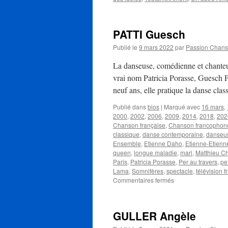
PATTI Guesch
Publié le
9 mars 2022
par
Passion Chan
La danseuse, comédienne et chanteu
vrai nom Patricia Porasse, Guesch P
neuf ans, elle pratique la danse cl
Publié dans
bios
|
Marqué avec
16 mars
,
2000
,
2002
,
2006
,
2009
,
2014
,
2018
,
202
Chanson française
,
Chanson francophon
classique
,
danse contemporaine
,
danseu
Ensemble
,
Etienne Daho
,
Etienne-Etienn
queen
,
longue maladie
,
mari
,
Matthieu C
Paris
,
Patricia Porasse
,
Per au travers
,
pet
Lama
,
Somnifères
,
spectacle
,
télévision f
sur
Commentaires fermés
PATTI
Guesch
GULLER Angèle