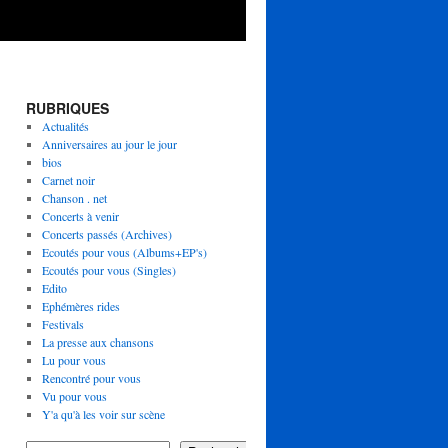
RUBRIQUES
Actualités
Anniversaires au jour le jour
bios
Carnet noir
Chanson . net
Concerts à venir
Concerts passés (Archives)
Ecoutés pour vous (Albums+EP's)
Ecoutés pour vous (Singles)
Edito
Ephémères rides
Festivals
La presse aux chansons
Lu pour vous
Rencontré pour vous
Vu pour vous
Y'a qu'à les voir sur scène