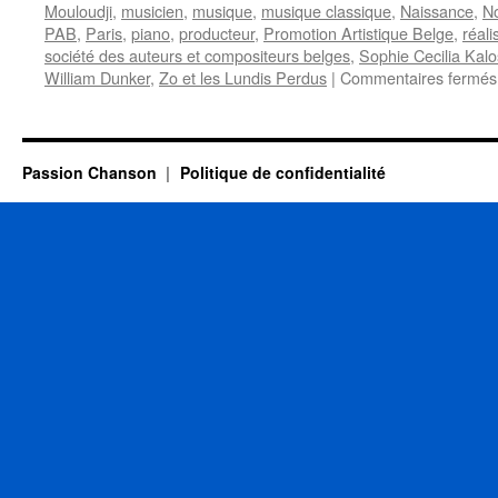
Mouloudji
,
musicien
,
musique
,
musique classique
,
Naissance
,
N
PAB
,
Paris
,
piano
,
producteur
,
Promotion Artistique Belge
,
réali
société des auteurs et compositeurs belges
,
Sophie Cecilia Kalo
William Dunker
,
Zo et les Lundis Perdus
|
Commentaires fermés
Passion Chanson
Politique de confidentialité