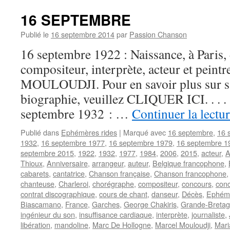
André
16 SEPTEMBRE
Publié le
16 septembre 2014
par
Passion Chanson
16 septembre 1922 : Naissance, à Paris, 
compositeur, interprète, acteur et peint
MOULOUDJI. Pour en savoir plus sur sa 
biographie, veuillez CLIQUER ICI. . . .
septembre 1932 : …
Continuer la lectu
Publié dans
Ephémères rides
|
Marqué avec
16 septembre
,
16 
1932
,
16 septembre 1977
,
16 septembre 1979
,
16 septembre 1
septembre 2015
,
1922
,
1932
,
1977
,
1984
,
2006
,
2015
,
acteur
,
A
Thioux
,
Anniversaire
,
arrangeur
,
auteur
,
Belgique francophone
,
cabarets
,
cantatrice
,
Chanson française
,
Chanson francophone
chanteuse
,
Charleroi
,
chorégraphe
,
compositeur
,
concours
,
conc
contrat discographique
,
cours de chant
,
danseur
,
Décès
,
Ephém
Biascamano
,
France
,
Garches
,
George Chakiris
,
Grande-Breta
ingénieur du son
,
insuffisance cardiaque
,
interprète
,
journaliste
,
libération
,
mandoline
,
Marc De Hollogne
,
Marcel Mouloudji
,
Mari