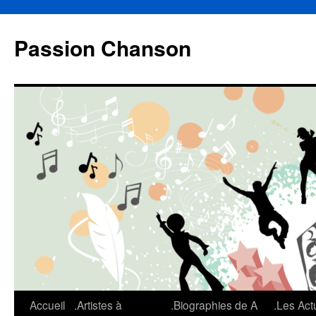
Aller
au
Passion Chanson
contenu
Accueil
.Artistes à
.Biographies de A
.Les Act