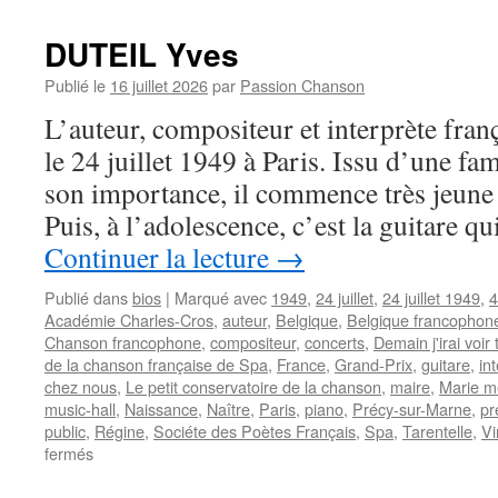
DUTEIL Yves
Publié le
16 juillet 2026
par
Passion Chanson
L’auteur, compositeur et interprète fra
le 24 juillet 1949 à Paris. Issu d’une fa
son importance, il commence très jeune 
Puis, à l’adolescence, c’est la guitare 
Continuer la lecture
→
Publié dans
bios
|
Marqué avec
1949
,
24 juillet
,
24 juillet 1949
,
4
Académie Charles-Cros
,
auteur
,
Belgique
,
Belgique francophon
Chanson francophone
,
compositeur
,
concerts
,
Demain j'irai voir
de la chanson française de Spa
,
France
,
Grand-Prix
,
guitare
,
in
chez nous
,
Le petit conservatoire de la chanson
,
maire
,
Marie m
music-hall
,
Naissance
,
Naître
,
Paris
,
piano
,
Précy-sur-Marne
,
pr
public
,
Régine
,
Sociéte des Poètes Français
,
Spa
,
Tarentelle
,
Vi
sur
fermés
DUTEIL
Yves