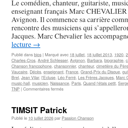
Le comédien, chanteur, guitariste, musi
enseignant français Marc CHEVALIER n
Avignon. Il commence sa carrière comm
rencontre des musiciens qui s’appelleron
Jacques. Marc Chevalier les accompag
lecture
→
Publié dans
bios
|
Marqué avec
18 juillet
,
18 juillet 2013
,
1920
,
2
Charles-Cros
,
André Schlesser
,
Avignon
,
Barbara
,
biographie
,
c
Chanson francophone
,
chansonnier
,
chanteur
,
cimetière du Pèr
Vaucaire
,
Décès
,
enseignant
,
France
,
Grand-Prix du Disque
,
gui
Brel
,
Jean Vilar
,
l'Ecluse
,
Léo Ferré
,
Les Frères Jacques
,
Marc C
music-hall
,
musicien
,
Naissance
,
Paris
,
Quand j'étais petit
,
Serg
sur
TNP
|
Commentaires fermés
CHEVALIER
Marc
TIMSIT Patrick
Publié le
10 juillet 2026
par
Passion Chanson