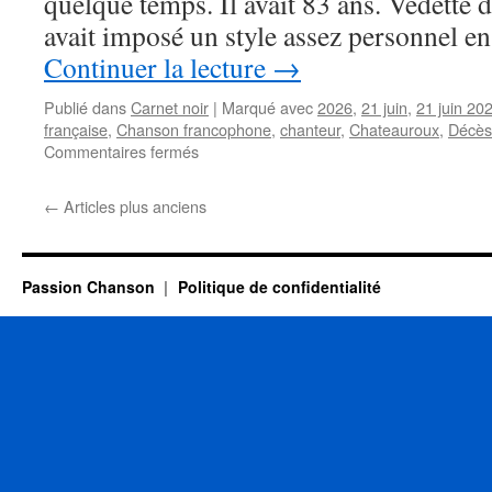
quelque temps. Il avait 83 ans. Vedette 
avait imposé un style assez personnel 
Continuer la lecture
→
Publié dans
Carnet noir
|
Marqué avec
2026
,
21 juin
,
21 juin 20
française
,
Chanson francophone
,
chanteur
,
Chateauroux
,
Décès
sur
Commentaires fermés
Vedette
des
←
Articles plus anciens
années
1960,
Noël
DESCHAMPS
Passion Chanson
Politique de confidentialité
s’est
éteint