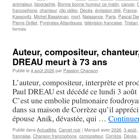
animateur
,
biographie
,
Bonne bonne humeur ce matin
,
cancer
,
C
francophone
,
chanteur
,
clip vidéo
,
Décès
,
émission télé
,
France
Kassovitz
,
Michel Bassignan
,
mort
,
Naissance
,
Paris
,
Pascal De
Pierre Grillet
,
Pyrénées Atlantiques
,
télévision française
,
Tristan
sur
fermés
TRISTAN
Auteur, compositeur, chanteur
DREAU meurt à 73 ans
Publié le
4 août 2026
par
Passion Chanson
L’auteur, compositeur, interprète et pro
Paul DREAU est décédé ce lundi 3 août à
C’est une embolie pulmonaire foudroyan
dans sa maison de Corrèze qu’il apprécia
épouse Anik, dévastée, qui …
Continuer
Publié dans
Actualités
,
Carnet noir
|
Marqué avec
2026
,
3 août
,
française
,
Chanson francophone
,
compositeur
,
Corrèze
,
Décès
,