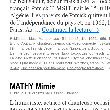
Le réalisateur, acteur mais aussi, à l’oc
français Patrick TIMSIT naît le 15 juill
Algérie. Les parents de Patrick quittent 
de l’indépendance du pays et, en 1962, la
Paris. Au …
Continuer la lecture
→
Publié dans
bios
|
Marqué avec
15 juillet
,
15 juillet 1959
,
1959
,
4
Bruno Coquatrix
,
chanteur
,
cinéma
,
clip vidéo
,
comédie musical
Film
,
France
,
Francis Veber
,
François Pignon
,
Gérard Jugnot
,
hu
L'emmerdeur
,
Les aventures de Rabbi Jacob
,
Les tournesols
,
Li
Lavoine
,
Metteur en scène
,
Naissance
,
Olympia
,
one man show
pièce
,
Quasimodo d'El Paris
,
réalisateur
,
sketches
,
stand-up
,
Sy
la ville
,
Une chanson pour ma mère
,
Une époque formidable
|
C
MATHY Mimie
Publié le
1 juillet 2026
par
Passion Chanson
L’humoriste, actrice et chanteuse occasi
Mimie MATHY naît le 8 juillet 1957 à 