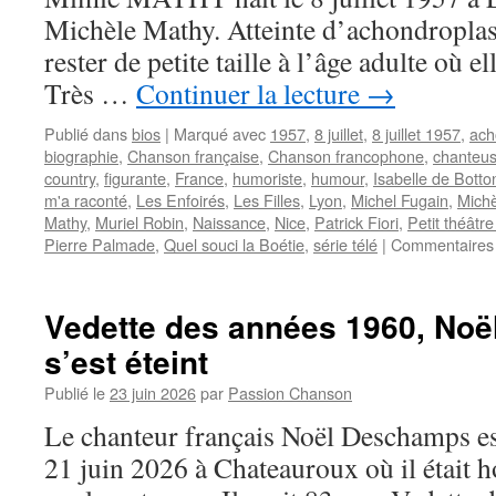
Michèle Mathy. Atteinte d’achondroplasie
rester de petite taille à l’âge adulte où 
Très …
Continuer la lecture
→
Publié dans
bios
|
Marqué avec
1957
,
8 juillet
,
8 juillet 1957
,
ach
biographie
,
Chanson française
,
Chanson francophone
,
chanteu
country
,
figurante
,
France
,
humoriste
,
humour
,
Isabelle de Botto
m'a raconté
,
Les Enfoirés
,
Les Filles
,
Lyon
,
Michel Fugain
,
Michè
Mathy
,
Muriel Robin
,
Naissance
,
Nice
,
Patrick Fiori
,
Petit théâtr
Pierre Palmade
,
Quel souci la Boétie
,
série télé
|
Commentaires
Vedette des années 1960, N
s’est éteint
Publié le
23 juin 2026
par
Passion Chanson
Le chanteur français Noël Deschamps e
21 juin 2026 à Chateauroux où il était h