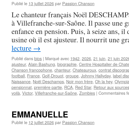
Publié le
13 juillet 2026
par
Passion Chanson
Le chanteur français Noël DESCHAMPS 
à Villefranche-sur-Saône. Il passe une g
enfance en pension. Puis, à seize ans, i
usine où il est ajusteur. Il nourrit une
lecture
→
Publié dans
bios
|
Marqué avec
1942
,
2026
,
21 juin
,
21 juin 202
ajusteur
,
Alain Bashung
,
biographie
,
Centre Hospitalier de Chat
Chanson francophone
,
chanteur
,
Chateauroux
,
contrat discogra
football
,
France
,
Golf-Drouot
,
groupe
,
Johnny Hallyday
,
label di
Naissance
,
Noël Deschamps
,
Noir mon frère
,
Oh la hey
,
Olympi
pensionnat
,
première partie
,
RCA
,
Red Star
,
Retour aux source
voilà
,
Victor
,
Villefranche-sur-Saône
,
Zombies
|
Commentaires f
EMMANUELLE
Publié le
12 juillet 2026
par
Passion Chanson