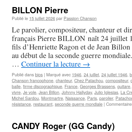
BILLON Pierre
Publié le
15 juillet 2026
par
Passion Chanson
Le parolier, compositeur, chanteur et dir
français Pierre BILLON naît 24 juillet 19
fils d’Henriette Ragon et de Jean Billon
au début de la seconde guerre mondiale
…
Continuer la lecture
→
Publié dans
bios
|
Marqué avec
1946
,
24 juillet
,
24 juillet 1946
,
b
Chanson francophone
,
chanteur
,
Chez Patachou
,
compositeur
,
balle
,
firme discographique
,
France
,
Georges Brassens
,
guitare
vivre
,
Je vole
,
Jean Billon
,
Johnny Hallyday
,
Julio Iglesias
,
La Cr
Michel Sardou
,
Montmartre
,
Naissance
,
Paris
,
parolier
,
Patacho
résistance
,
restaurant
,
seconde guerre mondiale
|
Commentaire
CANDY Roger (GG Candy)