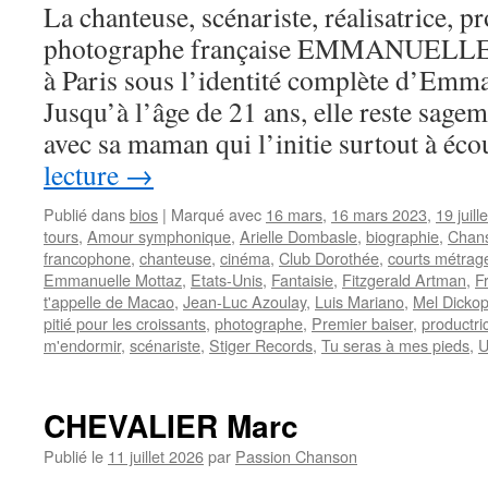
La chanteuse, scénariste, réalisatrice, pr
photographe française EMMANUELLE na
à Paris sous l’identité complète d’Emm
Jusqu’à l’âge de 21 ans, elle reste sagem
avec sa maman qui l’initie surtout à éc
lecture
→
Publié dans
bios
|
Marqué avec
16 mars
,
16 mars 2023
,
19 juille
tours
,
Amour symphonique
,
Arielle Dombasle
,
biographie
,
Chans
francophone
,
chanteuse
,
cinéma
,
Club Dorothée
,
courts métrag
Emmanuelle Mottaz
,
Etats-Unis
,
Fantaisie
,
Fitzgerald Artman
,
F
t'appelle de Macao
,
Jean-Luc Azoulay
,
Luis Mariano
,
Mel Dicko
pitié pour les croissants
,
photographe
,
Premier baiser
,
productri
m'endormir
,
scénariste
,
Stiger Records
,
Tu seras à mes pieds
,
CHEVALIER Marc
Publié le
11 juillet 2026
par
Passion Chanson