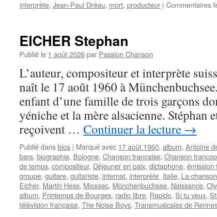
interprète
,
Jean-Paul Dréau
,
mort
,
producteur
|
Commentaires f
EICHER Stephan
Publié le
1 août 2026
par
Passion Chanson
L’auteur, compositeur et interprète su
naît le 17 août 1960 à Münchenbuchsee.
enfant d’une famille de trois garçons don
yéniche et la mère alsacienne. Stéphan e
reçoivent …
Continuer la lecture
→
Publié dans
bios
|
Marqué avec
17 août 1960
,
album
,
Antoine d
bars
,
biographie
,
Bologne
,
Chanson française
,
Chanson franco
de temps
,
compositeur
,
Déjeuner en paix
,
dictaphone
,
émission 
groupe
,
guitare
,
guitariste
,
internat
,
interprète
,
Italie
,
La chanson
Eicher
,
Martin Hess
,
Miossec
,
Münchenbuchsee
,
Naissance
,
Ol
album
,
Printemps de Bourges
,
radio libre
,
Rapido
,
Si tu veux
,
St
télévision française
,
The Noise Boys
,
Transmusicales de Renne