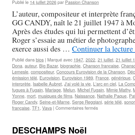
Publié le
14 juillet 2026
par
Passion Chanson
L’auteur, compositeur et interprète fra
GG CANDY, naît le 21 juillet 1947 à M
Après des études qui lui permettent d’êt
Roger s’essaie au métier de photograph
exerce aussi des …
Continuer la lecture
Publié dans
bios
|
Marqué avec
1947
,
2022
,
21 juillet
,
21 juillet
Dona
,
auteur
,
Big Bazar
,
biographie
,
Chanson française
,
Chanso
Lemesle
,
compositeur
,
Concours Eurovision de la Chanson
,
Déc
émission télé
,
Eurovision
,
Eurovision 1989
,
France
,
générique
,
interprète
,
Isabelle Aubret
,
J'ai volé la vie
,
L'arc en ciel
,
La Comp
fugues à Fugain
,
Mariage
,
Melun
,
Michel Fugain
,
Mimie Mathy
,
M
Yonne
,
mort
,
musiques de films
,
Naissance
,
Nathalie Paque
,
Pat
Roger Candy
,
Seine-et-Marne
,
Serge Reggiani
,
série télé
,
sonor
sur
française
,
TF1
,
Vava
|
Commentaires fermés
CANDY
Roger
(GG
DESCHAMPS Noël
Candy)