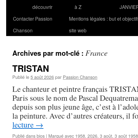
découvrir
à Z
JANVIE
Contacter Passion
Mentions légales : but et objecti
Chanson
site web
France
Archives par mot-clé :
TRISTAN
Publié le
5 août 2026
par
Passion Chanson
Le chanteur et peintre français TRISTAN
Paris sous le nom de Pascal Dequatremar
depuis son plus jeune âge, c’est à l’ado
la peinture. Avec d’autres créateurs, il
lecture
→
Publié dans
bios
|
Marqué avec
1958
,
2026
,
3 août
,
3 août 1958