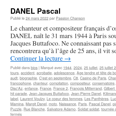
DANEL Pascal
Publié le
24 mars 2022
par
Passion Chanson
Le chanteur et compositeur français d’o
DANEL naît le 31 mars 1944 à Paris sou
Jacques Buttafoco. Ne connaissant pas s
rencontrera qu’à l’âge de 25 ans, il vit 
Continuer la lecture
→
Publié dans
bios
|
Marqué avec
1944
,
2024
,
25 juillet
,
25 juillet
tours
,
accident
,
acrobatie
,
adolescence
,
Age tendre et tête de b
audt
,
biographie
,
C'est en septembre
,
C8
,
Casino de Paris
,
Chan
francophone
,
chanteur
,
compilation
,
compositeur
,
conservatoire
Disc'Az
,
enfance
,
France
,
France 2
,
François Mitterrand
,
Gilber
hit parade
,
Jean-Jacques Buttafoco
,
Jean-Pierre Danel
,
Kiliman
label
,
Laurent Voulzy
,
Le coeur des femmes
,
Les Panthères
,
Luc
Mamina
,
Margit Danel
,
moto
,
Naissance
,
Paris
,
Pascal Danel
,
p
Puzzle
,
Rue Blanche
,
Salvatore Adamo
,
Soldat soldat
,
tournée 
sur
fermés