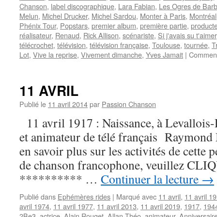
Chanson
,
label discographique
,
Lara Fabian
,
Les Ogres de Bar
Melun
,
Michel Drucker
,
Michel Sardou
,
Monter à Paris
,
Montréal
Phénix Tour
,
Popstars
,
premier album
,
première partie
,
product
réalisateur
,
Renaud
,
Rick Allison
,
scénariste
,
Si j'avais su t'aimer
télécrochet
,
télévision
,
télévision française
,
Toulouse
,
tournée
,
T
Lot
,
Vive la reprise
,
Vivement dimanche
,
Yves Jamait
|
Comment
11 AVRIL
Publié le
11 avril 2014
par
Passion Chanson
11 avril 1917 : Naissance, à Levallois-
et animateur de télé français Raymo
en savoir plus sur les activités de cette 
de chanson francophone, veuillez CLIQUE
********** …
Continuer la lecture
→
Publié dans
Ephémères rides
|
Marqué avec
11 avril
,
11 avril 1
avril 1974
,
11 avril 1977
,
11 avril 2013
,
11 avril 2019
,
1917
,
194
2Be3
,
actrice
,
Alain Rouget
,
Allan Théo
,
animateur
,
Anniversair