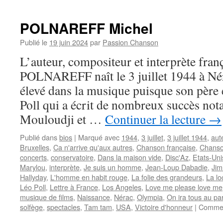
EVARISTE
POLNAREFF Michel
Publié le
19 juin 2024
par
Passion Chanson
L’auteur, compositeur et interprète fran
POLNAREFF naît le 3 juillet 1944 à Nér
élevé dans la musique puisque son père 
Poll qui a écrit de nombreux succès no
Mouloudji et …
Continuer la lecture
→
Publié dans
bios
|
Marqué avec
1944
,
3 juillet
,
3 juillet 1944
,
aut
Bruxelles
,
Ca n'arrive qu'aux autres
,
Chanson française
,
Chanso
concerts
,
conservatoire
,
Dans la maison vide
,
Disc'Az
,
Etats-Uni
Marylou
,
interprète
,
Je suis un homme
,
Jean-Loup Dabadie
,
Ji
Hallyday
,
L'homme en habit rouge
,
La folie des grandeurs
,
La lo
Léo Poll
,
Lettre à France
,
Los Angeles
,
Love me please love me
musique de films
,
Naissance
,
Nérac
,
Olympia
,
On ira tous au pa
solfège
,
spectacles
,
Tam tam
,
USA
,
Victoire d'honneur
|
Commen