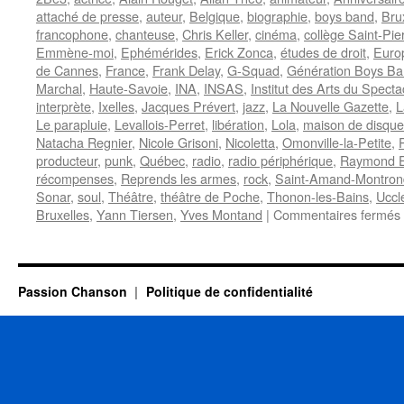
attaché de presse
,
auteur
,
Belgique
,
biographie
,
boys band
,
Bru
francophone
,
chanteuse
,
Chris Keller
,
cinéma
,
collège Saint-Pie
Emmène-moi
,
Ephémérides
,
Erick Zonca
,
études de droit
,
Euro
de Cannes
,
France
,
Frank Delay
,
G-Squad
,
Génération Boys B
Marchal
,
Haute-Savoie
,
INA
,
INSAS
,
Institut des Arts du Specta
interprète
,
Ixelles
,
Jacques Prévert
,
jazz
,
La Nouvelle Gazette
,
L
Le parapluie
,
Levallois-Perret
,
libération
,
Lola
,
maison de disque
Natacha Regnier
,
Nicole Grisoni
,
Nicoletta
,
Omonville-la-Petite
,
producteur
,
punk
,
Québec
,
radio
,
radio périphérique
,
Raymond E
récompenses
,
Reprends les armes
,
rock
,
Saint-Amand-Montron
Sonar
,
soul
,
Théâtre
,
théâtre de Poche
,
Thonon-les-Bains
,
Uccl
Bruxelles
,
Yann Tiersen
,
Yves Montand
|
Commentaires fermés
Passion Chanson
Politique de confidentialité