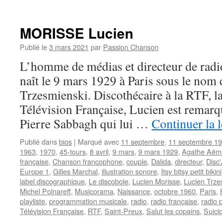
DANEL
Pascal
MORISSE Lucien
Publié le
3 mars 2021
par
Passion Chanson
L’homme de médias et directeur de ra
naît le 9 mars 1929 à Paris sous le nom
Trzesmienski. Discothécaire à la RTF, l
Télévision Française, Lucien est remarqu
Pierre Sabbagh qui lui …
Continuer la 
Publié dans
bios
|
Marqué avec
11 septembre
,
11 septembre 1
1963
,
1970
,
45-tours
,
8 avril
,
9 mars
,
9 mars 1929
,
Agathe Aëm
française
,
Chanson francophone
,
couple
,
Dalida
,
directeur
,
Disc
Europe 1
,
Gilles Marchal
,
illustration sonore
,
Itsy bitsy petit bikini
label discographique
,
Le discobole
,
Lucien Morisse
,
Lucien Trze
Michel Polnareff
,
Musicorama
,
Naissance
,
octobre 1960
,
Paris
,
playliste
,
programmation musicale
,
radio
,
radio française
,
radio 
Télévision Française
,
RTF
,
Saint-Preux
,
Salut les copains
,
Suici