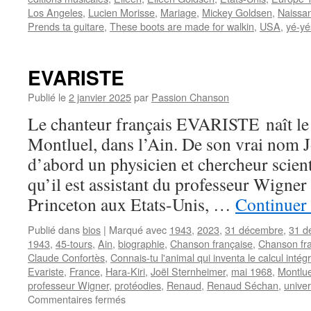
Los Angeles
,
Lucien Morisse
,
Mariage
,
Mickey Goldsen
,
Naissa
Prends ta guitare
,
These boots are made for walkin
,
USA
,
yé-yé
EVARISTE
Publié le
2 janvier 2025
par
Passion Chanson
Le chanteur français EVARISTE naît le 
Montluel, dans l’Ain. De son vrai nom Jo
d’abord un physicien et chercheur scien
qu’il est assistant du professeur Wigner 
Princeton aux Etats-Unis, …
Continuer 
Publié dans
bios
|
Marqué avec
1943
,
2023
,
31 décembre
,
31 d
1943
,
45-tours
,
Ain
,
biographie
,
Chanson française
,
Chanson fr
Claude Confortès
,
Connais-tu l'animal qui inventa le calcul intégr
Evariste
,
France
,
Hara-Kiri
,
Joël Sternheimer
,
mai 1968
,
Montlue
professeur Wigner
,
protéodies
,
Renaud
,
Renaud Séchan
,
univer
sur
Commentaires fermés