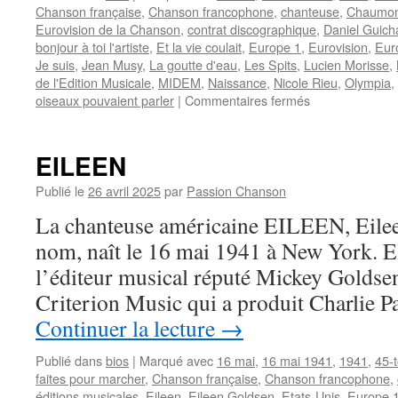
Chanson française
,
Chanson francophone
,
chanteuse
,
Chaumon
Eurovision de la Chanson
,
contrat discographique
,
Daniel Guich
bonjour à toi l'artiste
,
Et la vie coulait
,
Europe 1
,
Eurovision
,
Eur
Je suis
,
Jean Musy
,
La goutte d'eau
,
Les Spits
,
Lucien Morisse
,
de l'Edition Musicale
,
MIDEM
,
Naissance
,
Nicole Rieu
,
Olympia
,
sur
oiseaux pouvaient parler
|
Commentaires fermés
RIEU
Nicole
EILEEN
Publié le
26 avril 2025
par
Passion Chanson
La chanteuse américaine EILEEN, Eilee
nom, naît le 16 mai 1941 à New York. Elle
l’éditeur musical réputé Mickey Goldsen
Criterion Music qui a produit Charlie P
Continuer la lecture
→
Publié dans
bios
|
Marqué avec
16 mai
,
16 mai 1941
,
1941
,
45-
faites pour marcher
,
Chanson française
,
Chanson francophone
,
éditions musicales
,
Eileen
,
Eileen Goldsen
,
Etats-Unis
,
Europe 