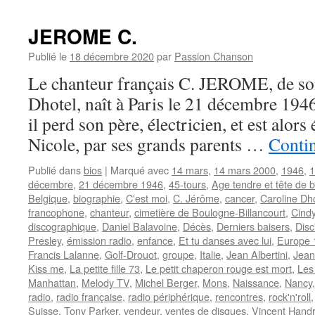
JEROME C.
Publié le
18 décembre 2020
par
Passion Chanson
Le chanteur français C. JEROME, de s
Dhotel, naît à Paris le 21 décembre 1946
il perd son père, électricien, et est alors
Nicole, par ses grands parents …
Contin
Publié dans
bios
|
Marqué avec
14 mars
,
14 mars 2000
,
1946
,
1
décembre
,
21 décembre 1946
,
45-tours
,
Age tendre et tête de b
Belgique
,
biographie
,
C'est moi
,
C. Jérôme
,
cancer
,
Caroline Dh
francophone
,
chanteur
,
cimetière de Boulogne-Billancourt
,
Cind
discographique
,
Daniel Balavoine
,
Décès
,
Derniers baisers
,
Disc
Presley
,
émission radio
,
enfance
,
Et tu danses avec lui
,
Europe 
Francis Lalanne
,
Golf-Drouot
,
groupe
,
Italie
,
Jean Albertini
,
Jean
Kiss me
,
La petite fille 73
,
Le petit chaperon rouge est mort
,
Les
Manhattan
,
Melody TV
,
Michel Berger
,
Mons
,
Naissance
,
Nancy
radio
,
radio française
,
radio périphérique
,
rencontres
,
rock'n'roll
Suisse
,
Tony Parker
,
vendeur
,
ventes de disques
,
Vincent Hand