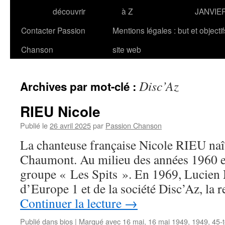
découvrir
à Z
JANVIE
Contacter Passion
Mentions légales : but et objecti
Chanson
site web
Disc’Az
Archives par mot-clé :
RIEU Nicole
Publié le
26 avril 2025
par
Passion Chanson
La chanteuse française Nicole RIEU naî
Chaumont. Au milieu des années 1960 ell
groupe « Les Spits ». En 1969, Lucien 
d’Europe 1 et de la société Disc’Az, la
Continuer la lecture
→
Publié dans
bios
|
Marqué avec
16 mai
,
16 mai 1949
,
1949
,
45-