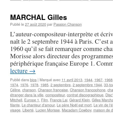
MARCHAL Gilles
Publié le
27 août 2020
par
Passion Chanson
L’auteur-compositeur-interprète et éc
naît le 2 septembre 1944 à Paris. C’est 
1960 qu’il se fait remarquer comme cha
Morisse alors directeur des programmes
périphérique française Europe 1. Co
lecture
→
Publié dans
bios
|
Marqué avec
11 avril 2013
,
1944
,
1967
,
1968
1974
,
1976
,
1978
,
1985
,
2 septembre
,
2 septembre 1944
,
33-to
Céline
,
chanson
,
Chanson française
,
Chanson francophone
,
cha
étranger dans la ville
,
compositeur
,
contrat discographique
,
Disc
Mitchell
,
Europe 1
,
Film
,
Francis Lai
,
Gérard Klein
,
Gilles Marcha
filante
,
Le chanteur d'amour
,
Le père Noël est mort
,
Le vin de l'é
visage
,
Liberté
,
Lucien Morisse
,
Macadam Cowboy
,
maison de d