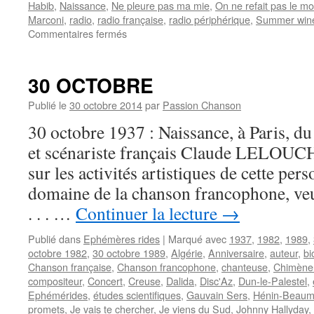
Habib
,
Naissance
,
Ne pleure pas ma mie
,
On ne refait pas le 
Marconi
,
radio
,
radio française
,
radio périphérique
,
Summer win
sur
Commentaires fermés
MARCHAL
Gilles
30 OCTOBRE
Publié le
30 octobre 2014
par
Passion Chanson
30 octobre 1937 : Naissance, à Paris, du
et scénariste français Claude LELOUCH.
sur les activités artistiques de cette pers
domaine de la chanson francophone, ve
. . . …
Continuer la lecture
→
Publié dans
Ephémères rides
|
Marqué avec
1937
,
1982
,
1989
,
octobre 1982
,
30 octobre 1989
,
Algérie
,
Anniversaire
,
auteur
,
bi
Chanson française
,
Chanson francophone
,
chanteuse
,
Chimène
compositeur
,
Concert
,
Creuse
,
Dalida
,
Disc'Az
,
Dun-le-Palestel
,
Ephémérides
,
études scientifiques
,
Gauvain Sers
,
Hénin-Beaum
promets
,
Je vais te chercher
,
Je viens du Sud
,
Johnny Hallyday
,