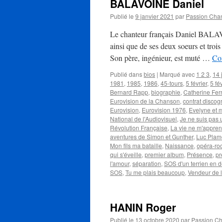
BALAVOINE Daniel
Publié le
9 janvier 2021
par
Passion Cha
Le chanteur français Daniel BALAVO
ainsi que de ses deux soeurs et troi
Son père, ingénieur, est muté …
Con
Publié dans
bios
|
Marqué avec
1 2 3
,
14 
1981
,
1985
,
1986
,
45-tours
,
5 février
,
5 fé
Bernard Rapp
,
biographie
,
Catherine Fer
Eurovision de la Chanson
,
contrat disco
Eurovision
,
Eurovision 1976
,
Evelyne et 
National de l'Audiovisuel
,
Je ne suis pas 
Révolution Française
,
La vie ne m'appren
aventures de Simon et Gunther
,
Luc Pla
Mon fils ma bataille
,
Naissance
,
opéra-ro
qui s'éveille
,
premier album
,
Présence
,
pr
l'amour
,
séparation
,
SOS d'un terrien en d
SOS
,
Tu me plais beaucoup
,
Vendeur de 
HANIN Roger
Publié le
13 octobre 2020
par
Passion C