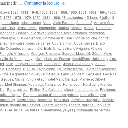
 maternelle …
Continuer la lecture
→
6 avril 1986
,
1934
,
1946
,
1956
,
1958
,
1959
,
1960
,
1961
,
1963
,
1964
,
1966
,
5
,
1976
,
1978
,
1979
,
1980
,
1981
,
1986
,
28 septembre
,
45-tours
,
6 juillet
,
6
gio nocturne
,
adolescence
,
Aisne
,
Alain Barrière
,
Antenne 2
,
Armand Gatti
,
avril 1960
,
Bertolt Brecht
,
biographie
,
Bobino
,
cabaret
,
cancer
,
Catherine
ncophone
,
Chant public devant deux chaises électriques
,
chanteuse
,
iothérapie
,
Claude Sérillon
,
Comme on fait son lit on se couche
,
contrat
,
hanson française
,
cours de danse
,
Cours Simon
,
Cuba
,
Décès
,
Disco
élie Colombo
,
émission télé
,
Etats-Unis
,
festival d'Avignon
,
Fête de
François Mitterrand
,
Georges Brassens
,
Georges Moustaki
,
Gérard Meys
,
a ville de Mahagonny
,
grève
,
Hauts de France
,
Homblières
,
Hula hoop
,
Il est
ret
,
Italie
,
Jacques Chancel
,
Jean Ferrat
,
Jean-Claude Brialy
,
journal
cia
,
L'écharpe
,
l'Ecluse
,
La colombe
,
La Contrescarpe
,
La grande kermesse
e Che
,
Le grand échiquier
,
Le métèque
,
Leny Escudero
,
Léo Ferré
,
Léo Noël
,
 disques
,
Maître Puntila et son valet Matti
,
Mariage
,
Maritie et Gilbert
ieu
,
Mort Shuman
,
Mouloudji
,
Naissance
,
Nonancourt
,
Nord de la France
,
llot
,
Paris
,
petit rat
,
Philips
,
Pia Colombo
,
pièce
,
première partie
,
Printemps
uis Lafforgue
,
Requiem autour d'un temps présent
,
rhumatisme
,
rive
ainsbourg
,
Serge Lama
,
spectacle
,
télévision
,
télévision française
,
Théâtre
audets
,
théâtre du Châtelet
,
Théâtre Marigny
,
Théâtre National Populaire
,
sur
SS
,
USA
,
usine
,
Versailles
,
Villeurbanne
,
yé-yés
|
Commentaires fermés
COLOMBO
Pia