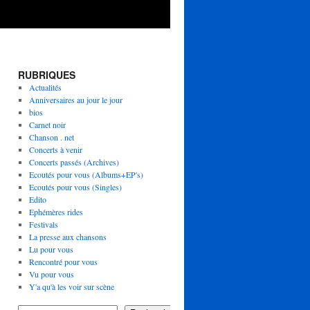
RUBRIQUES
Actualités
Anniversaires au jour le jour
bios
Carnet noir
Chanson . net
Concerts à venir
Concerts passés (Archives)
Ecoutés pour vous (Albums+EP's)
Ecoutés pour vous (Singles)
Edito
Ephémères rides
Festivals
La presse aux chansons
Lu pour vous
Rencontré pour vous
Vu pour vous
Y'a qu'à les voir sur scène