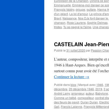
Eurovision de la Chanson
,
Dînons ce soi
Emmanuelle
,
Emmène-moi danser ce soi
François Valéry
,
groupe
,
guitare
,
Hanna 
d'un géant
,
La loi d'amour
,
Le prince d'am
Brant
,
Naissance
,
Nos DJs font danser l
chanson
,
Rose Laurens
,
Sophie Delmas
,
tristes
,
Tu as gagné je t'aime
,
Une chanson
CASTELAIN Jean-Pier
Publié le
31 juillet 2020
par
Passion Cha
L’auteur, compositeur, interprète 
1946 à Haut-Arques. Bien qu’excellen
surtout connu pour avoir été l’orche
Continuer la lecture
→
Publié dans
bios
|
Marqué avec
1946
,
19
décembre
,
20 décembre 1946
,
2019
,
3 a
André Lamy
,
arrangeur
,
auteur
,
Babylone
Comme un bébé
,
compositeur
,
contrat di
des fleurs de pavot
,
Duran Duran
,
Electr
Gall
,
Francis Lalanne
,
François Mitterran