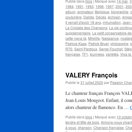
Publié dans
bios
|
Marqué avec
14 mai
,
1
1984
,
1991
,
1993
,
1996
,
1997
,
2001
,
200
album
,
animateur
,
Belgique
,
biographie
,
c
couturière
,
Dalida
,
Décès
,
écrivain
,
émiss
Il venait d'avoir 18 ans
,
inhumation
,
Jean
La Croisée des Chansons
,
La vie continu
supplémentaire
,
Le petit conservatoire d
cette nana-là
,
Mireille
,
Naissance
,
nostalg
Patricia Kaas
,
Patrick Bruel
,
philosophe
,
p
RTS
,
Saint-Pardoux
,
Serge Fouchet
,
Sté
française
,
TF1
,
tournées
,
variétés
,
Viva la
VALERY François
Publié le
31 juillet 2020
par
Passion Cha
Le chanteur français François VALER
Jean-Louis Mougeot. Enfant, il conna
alors chanteur de flamenco. En …
C
Publié dans
bios
|
Marqué avec
10 octob
tendre et tête de bois
,
Aimons-nous vivan
à vous
,
chanson
,
Chanson française
,
Cha