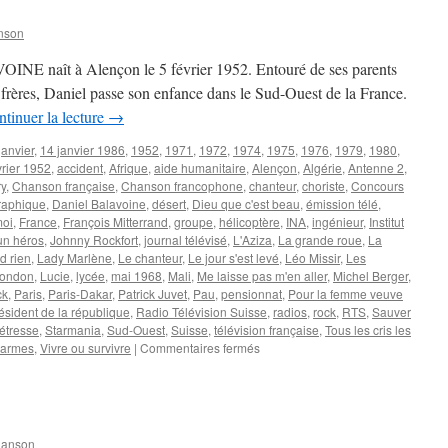
nson
INE naît à Alençon le 5 février 1952. Entouré de ses parents
s frères, Daniel passe son enfance dans le Sud-Ouest de la France.
tinuer la lecture
→
janvier
,
14 janvier 1986
,
1952
,
1971
,
1972
,
1974
,
1975
,
1976
,
1979
,
1980
,
vrier 1952
,
accident
,
Afrique
,
aide humanitaire
,
Alençon
,
Algérie
,
Antenne 2
,
ry
,
Chanson française
,
Chanson francophone
,
chanteur
,
choriste
,
Concours
graphique
,
Daniel Balavoine
,
désert
,
Dieu que c'est beau
,
émission télé
,
moi
,
France
,
François Mitterrand
,
groupe
,
hélicoptère
,
INA
,
ingénieur
,
Institut
un héros
,
Johnny Rockfort
,
journal télévisé
,
L'Aziza
,
La grande roue
,
La
d rien
,
Lady Marlène
,
Le chanteur
,
Le jour s'est levé
,
Léo Missir
,
Les
mondon
,
Lucie
,
lycée
,
mai 1968
,
Mali
,
Me laisse pas m'en aller
,
Michel Berger
,
ck
,
Paris
,
Paris-Dakar
,
Patrick Juvet
,
Pau
,
pensionnat
,
Pour la femme veuve
ésident de la république
,
Radio Télévision Suisse
,
radios
,
rock
,
RTS
,
Sauver
étresse
,
Starmania
,
Sud-Ouest
,
Suisse
,
télévision française
,
Tous les cris les
sur
larmes
,
Vivre ou survivre
|
Commentaires fermés
BALAVOINE
Daniel
hanson