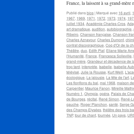
France, la laissent à sa grand-mère
Publié dans
bios
|
Marqué avec
16 avril
,
1
1967
,
1969
,
1971
,
1972
,
1973
,
1974
,
197
juillet 1934
,
Académie Charles-Cros
,
Ada
art dramatique
,
audition
,
autobiographie
,
Ribeiro
,
Chanson française
,
Chanson fra
Charles Aznavour
,
Charles Dumont
,
chim
contrat discographique
,
Coq d'Or de la c
Théâtre
,
duo
,
Edith Piaf
,
Eliane Marie Am
l'Humanité
,
France
,
Francesca Solleville
,
grand-mère
,
Grandeur et décadence de l
trop tard
,
interprète
,
Isabelle
,
Isabelle Aub
télévisé
,
Julie la Rousse
,
Kurt Weill
,
L'aca
écologique
,
La jalousie
,
La tête de l'art
,
L
Les flonflons du bal
,
mai 1968
,
maison de
Carpentier
,
Maurice Fanon
,
Mireille Math
Numéro 1
,
Olympia
,
opéra
,
Palais de Chai
de Bourges
,
récital
,
René Simon
,
René-Lo
gauche
,
Roger Planchon
,
santé
,
Serge G
des Champs-Elysées
,
théâtre des trois b
TNP
,
tour de chant
,
tournée
,
Un pays
,
UR