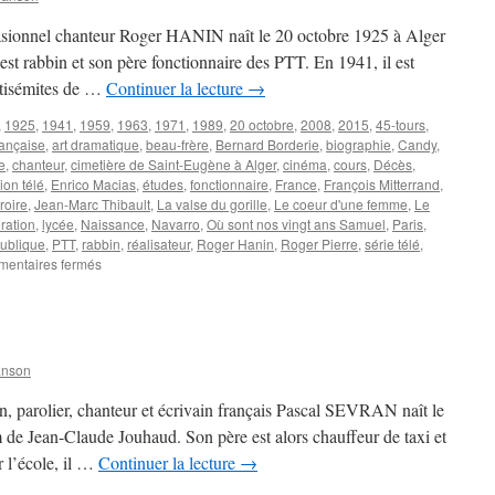
occasionnel chanteur Roger HANIN naît le 20 octobre 1925 à Alger
est rabbin et son père fonctionnaire des PTT. En 1941, il est
ntisémites de …
Continuer la lecture
→
,
1925
,
1941
,
1959
,
1963
,
1971
,
1989
,
20 octobre
,
2008
,
2015
,
45-tours
,
rançaise
,
art dramatique
,
beau-frère
,
Bernard Borderie
,
biographie
,
Candy
,
e
,
chanteur
,
cimetière de Saint-Eugène à Alger
,
cinéma
,
cours
,
Décès
,
ion télé
,
Enrico Macias
,
études
,
fonctionnaire
,
France
,
François Mitterrand
,
roire
,
Jean-Marc Thibault
,
La valse du gorille
,
Le coeur d'une femme
,
Le
ération
,
lycée
,
Naissance
,
Navarro
,
Où sont nos vingt ans Samuel
,
Paris
,
publique
,
PTT
,
rabbin
,
réalisateur
,
Roger Hanin
,
Roger Pierre
,
série télé
,
sur
entaires fermés
HANIN
Roger
anson
on, parolier, chanteur et écrivain français Pascal SEVRAN naît le
 de Jean-Claude Jouhaud. Son père est alors chauffeur de taxi et
r l’école, il …
Continuer la lecture
→