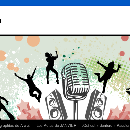
n
graphies de A à Z
.Les Actus de JANVIER
.Qui est « derrière » Passi