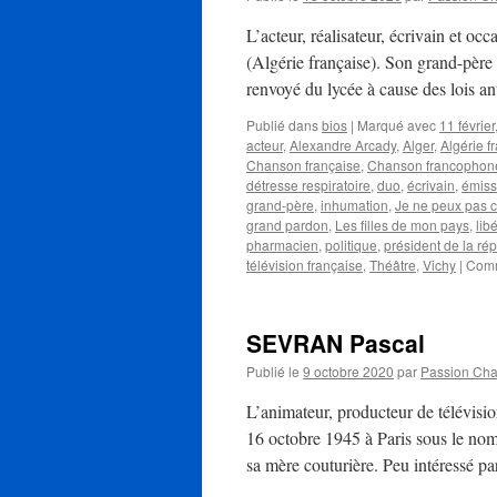
L’acteur, réalisateur, écrivain et 
(Algérie française). Son grand-père 
renvoyé du lycée à cause des lois a
Publié dans
bios
|
Marqué avec
11 février
acteur
,
Alexandre Arcady
,
Alger
,
Algérie f
Chanson française
,
Chanson francophon
détresse respiratoire
,
duo
,
écrivain
,
émiss
grand-père
,
inhumation
,
Je ne peux pas c
grand pardon
,
Les filles de mon pays
,
lib
pharmacien
,
politique
,
président de la ré
télévision française
,
Théâtre
,
Vichy
|
Comm
SEVRAN Pascal
Publié le
9 octobre 2020
par
Passion Ch
L’animateur, producteur de télévisi
16 octobre 1945 à Paris sous le nom
sa mère couturière. Peu intéressé pa