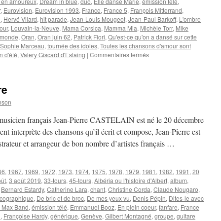
r en amoureux
,
Dream in blue
,
duo
,
Elle danse Marie
,
émission télé
,
r
,
Eurovision
,
Eurovision 1993
,
France
,
France 5
,
François Mitterrand
,
H
,
Hervé Vilard
,
hit parade
,
Jean-Louis Mougeot
,
Jean-Paul Barkoff
,
L'ombre
our
,
Louvain-la-Neuve
,
Mama Corsica
,
Mamma Mia
,
Michèle Torr
,
Mike
e monde
,
Oran
,
Oran juin 62
,
Patrick Fiori
,
Qu'est-ce qu'on a dansé sur cette
Sophie Marceau
,
tournée des idoles
,
Toutes les chansons d'amour sont
sur
 d'été
,
Valery Giscard d'Estaing
|
Commentaires fermés
VALERY
François
re
nson
et musicien français Jean-Pierre CASTELAIN est né le 20 décembre
t interprète des chansons qu’il écrit et compose, Jean-Pierre est
strateur et arrangeur de bon nombre d’artistes français …
66
,
1967
,
1969
,
1972
,
1973
,
1974
,
1975
,
1978
,
1979
,
1981
,
1982
,
1991
,
20
oût
,
3 août 2019
,
33-tours
,
45-tours
,
Albéria ou l'histoire d'Albert
,
album
,
,
Bernard Estardy
,
Catherine Lara
,
chant
,
Christine Corda
,
Claude Nougaro
,
scographique
,
De bric et de broc
,
De mes yeux vu
,
Denis Pépin
,
Dites-le avec
ic Max Band
,
émission télé
,
Emmanuel Booz
,
En plein coeur
,
fanfare
,
France
d
,
Françoise Hardy
,
générique
,
Genève
,
Gilbert Montagné
,
groupe
,
guitare