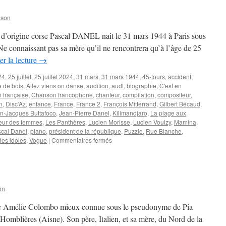
nson
s d’origine corse Pascal DANEL naît le 31 mars 1944 à Paris sous
e connaissant pas sa mère qu’il ne rencontrera qu’à l’âge de 25
er la lecture
→
24
,
25 juillet
,
25 juillet 2024
,
31 mars
,
31 mars 1944
,
45-tours
,
accident
,
e de bois
,
Allez viens on danse
,
audition
,
audt
,
biographie
,
C'est en
 française
,
Chanson francophone
,
chanteur
,
compilation
,
compositeur
,
n
,
Disc'Az
,
enfance
,
France
,
France 2
,
François Mitterrand
,
Gilbert Bécaud
,
n-Jacques Buttafoco
,
Jean-Pierre Danel
,
Kilimandjaro
,
La plage aux
eur des femmes
,
Les Panthères
,
Lucien Morisse
,
Lucien Voulzy
,
Mamina
,
cal Danel
,
piano
,
président de la république
,
Puzzle
,
Rue Blanche
,
sur
des idoles
,
Vogue
|
Commentaires fermés
DANEL
Pascal
on
ie Amélie Colombo mieux connue sous le pseudonyme de Pia
omblières (Aisne). Son père, Italien, et sa mère, du Nord de la