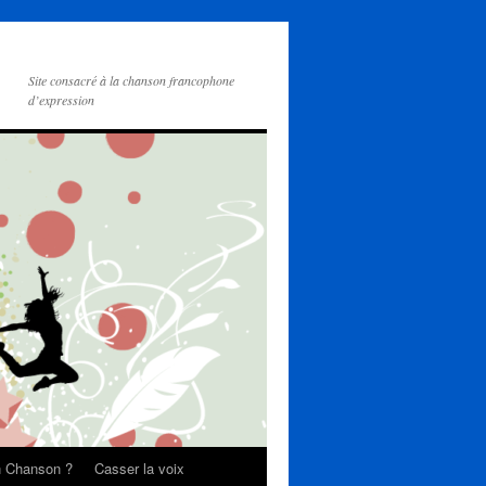
Site consacré à la chanson francophone
d’expression
on Chanson ?
Casser la voix