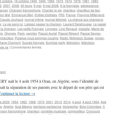
6 octobre
,
16 octobre 1945
,
1945
,
1965
,
1973
,
1974
,
1979
,
1981
,
1983
,
2
,
2007
,
2008
,
45-tours
,
9 mai
,
9 mai 2008
,
A la française
,
adolescence
,
ancer
,
Chanson francophone
,
Chanter la vie
,
chanteur
,
chauffeur de taxi
,
ion télé
,
Emmanuel Berl
,
Entrée d'artistes
,
FR3
,
France
,
François Mitterrand
,
-Claude Jouhaud
,
journal intime
,
journal télévisé
,
La chance aux chansons
,
e
,
La vie sans lui
,
Laissez passer la chanson
,
Laurent Delahousse
,
Le passé
e la chanson
,
Les petits Français
,
Limoges
,
Line Renaud
,
maladie
,
Marre de
ie
,
Olympia
,
Paris
,
parolier
,
Pascal Auriat
,
Pascal Régent
,
Pascal Sevran
,
roducteur
,
Puisque nous sommes cousins
,
Radio Télévision Suisse
,
roman
,
phane Chomont
,
Succès français
,
Surprise party
,
télévision
,
télévision
sur
 vie va
|
Commentaires fermés
SEVRAN
Pascal
nson
Y naît le 4 août 1954 à Oran, en Algérie, sous l’identité de
ît la séparation de ses parents avec le départ de son père qui est
ontinuer la lecture
→
re 2026
,
1954
,
1962
,
1968
,
1974
,
2001
,
2013
,
2014
,
4 août
,
4 août 1954
,
Age
ts
,
Algérie
,
Aula Magna
,
banlieue parisienne
,
biographie
,
Bois-Colombes
,
C
nson francophone
,
chanteur
,
comédie musicale
,
compositeur
,
Concours