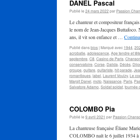
DANEL Pascal
Publié le
24 mars 2022
par
Passion Cha
Le chanteur et compositeur françai
le nom de Jean-Jacques Buttafoco. N
ans, il vit son enfance et …
Continu
Publié dans
bios
|
Marqué avec
1944
,
20
acrobatie
,
adolescence
,
Age tendre et têt
septembre
,
C8
,
Casino de Paris
,
Chanson
conservatoire
,
Corse
,
Dalida
,
Décès
,
Dijo
groupe
,
guitare
,
guitariste
,
hit parade
,
Jea
romantiques
,
label
,
Laurent Voulzy
,
Le co
Margit Danel
,
moto
,
Naissance
,
Paris
,
Pas
Salvatore Adamo
,
Soldat soldat
,
tournée 
COLOMBO Pia
Publié le
9 avril 2021
par
Passion Chans
La chanteuse française Éliane Mar
COLOMBO naît le 6 juillet 1934 à H