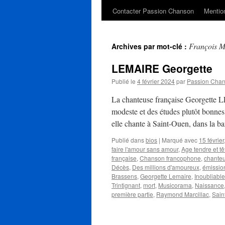
Contacter Passion Chanson
Mention
François M
Archives par mot-clé :
LEMAIRE Georgette
Publié le
4 février 2024
par
Passion Cha
La chanteuse française Georgette L
modeste et des études plutôt bonnes 
elle chante à Saint-Ouen, dans la 
Publié dans
bios
|
Marqué avec
15 février
faire l'amour sans amour
,
Age tendre et tê
française
,
Chanson francophone
,
chante
Décès
,
Des millions d'amoureux
,
émission
Brassens
,
Georgette Lemaire
,
Inoubliable
Trintignant
,
mort
,
Musicorama
,
Naissance
première partie
,
Raymond Marcillac
,
Sain