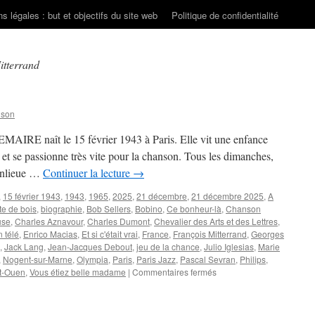
s légales : but et objectifs du site web
Politique de confidentialité
itterrand
nson
EMAIRE naît le 15 février 1943 à Paris. Elle vit une enfance
et se passionne très vite pour la chanson. Tous les dimanches,
banlieue …
Continuer la lecture
→
,
15 février 1943
,
1943
,
1965
,
2025
,
21 décembre
,
21 décembre 2025
,
A
te de bois
,
biographie
,
Bob Sellers
,
Bobino
,
Ce bonheur-là
,
Chanson
use
,
Charles Aznavour
,
Charles Dumont
,
Chevalier des Arts et des Lettres
,
 télé
,
Enrico Macias
,
Et si c'était vrai
,
France
,
François Mitterrand
,
Georges
,
Jack Lang
,
Jean-Jacques Debout
,
jeu de la chance
,
Julio Iglesias
,
Marie
,
Nogent-sur-Marne
,
Olympia
,
Paris
,
Paris Jazz
,
Pascal Sevran
,
Philips
,
sur
t-Ouen
,
Vous étiez belle madame
|
Commentaires fermés
LEMAIRE
Georgette