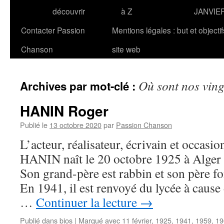
découvrir
à Z
JANVIE
Contacter Passion
Mentions légales : but et objecti
Chanson
site web
Où sont nos vin
Archives par mot-clé :
HANIN Roger
Publié le
13 octobre 2020
par
Passion Chanson
L’acteur, réalisateur, écrivain et occasi
HANIN naît le 20 octobre 1925 à Alger 
Son grand-père est rabbin et son père f
En 1941, il est renvoyé du lycée à cause 
…
Continuer la lecture
→
Publié dans
bios
|
Marqué avec
11 février
,
1925
,
1941
,
1959
,
19