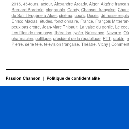
2015
,
45-tours
,
acteur
,
Alexandre Arcady
,
Alger
,
Algérie françai
Bernard Borderie
,
biographie
,
Candy
,
Chanson française
,
Chans
de Saint-Eugène à Alger
,
cinéma
,
cours
,
Décès
,
détresse respir
Enrico Macias
,
études
,
fonctionnaire
,
France
,
François Mitterran
peux pas croire
,
Jean-Marc Thibault
,
La valse du gorille
,
Le coe
Les filles de mon pays
,
libération
,
lycée
,
Naissance
,
Navarro
,
Où
pharmacien
,
politique
,
président de la république
,
PTT
,
rabbin
,
r
Pierre
,
série télé
,
télévision française
,
Théâtre
,
Vichy
|
Commenta
Passion Chanson
Politique de confidentialité