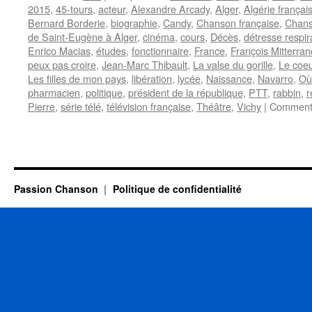
2015
,
45-tours
,
acteur
,
Alexandre Arcady
,
Alger
,
Algérie françai
Bernard Borderie
,
biographie
,
Candy
,
Chanson française
,
Chans
de Saint-Eugène à Alger
,
cinéma
,
cours
,
Décès
,
détresse respir
Enrico Macias
,
études
,
fonctionnaire
,
France
,
François Mitterran
peux pas croire
,
Jean-Marc Thibault
,
La valse du gorille
,
Le coe
Les filles de mon pays
,
libération
,
lycée
,
Naissance
,
Navarro
,
Où
pharmacien
,
politique
,
président de la république
,
PTT
,
rabbin
,
r
Pierre
,
série télé
,
télévision française
,
Théâtre
,
Vichy
|
Commenta
Passion Chanson
Politique de confidentialité