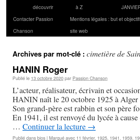
découvrir
à Z
JANVIE
Contacter Passion
Mentions légales : but et objecti
Chanson
site web
cimetière de Sai
Archives par mot-clé :
HANIN Roger
Publié le
13 octobre 2020
par
Passion Chanson
L’acteur, réalisateur, écrivain et occasi
HANIN naît le 20 octobre 1925 à Alger 
Son grand-père est rabbin et son père f
En 1941, il est renvoyé du lycée à cause 
…
Continuer la lecture
→
Publié dans
bios
|
Marqué avec
11 février
,
1925
,
1941
,
1959
,
19