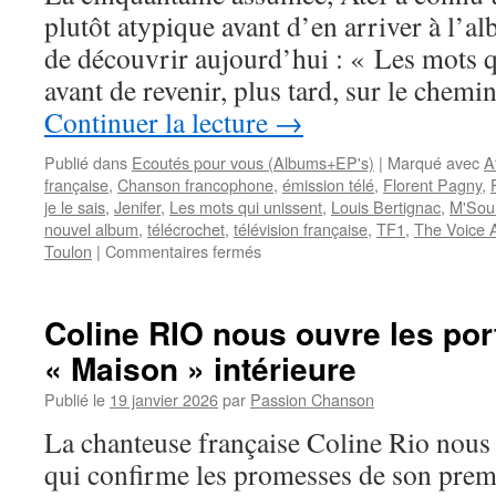
plutôt atypique avant d’en arriver à l’
de découvrir aujourd’hui : « Les mots q
avant de revenir, plus tard, sur le chem
Continuer la lecture
→
Publié dans
Ecoutés pour vous (Albums+EP's)
|
Marqué avec
A
française
,
Chanson francophone
,
émission télé
,
Florent Pagny
,
je le sais
,
Jenifer
,
Les mots qui unissent
,
Louis Bertignac
,
M'Sou
nouvel album
,
télécrochet
,
télévision française
,
TF1
,
The Voice A
sur
Toulon
|
Commentaires fermés
Aux
maux
qui
Coline RIO nous ouvre les por
divisent,
« Maison » intérieure
ATEF
préfère
Publié le
19 janvier 2026
par
Passion Chanson
les
mots
La chanteuse française Coline Rio nous
qui
qui confirme les promesses de son prem
unissent