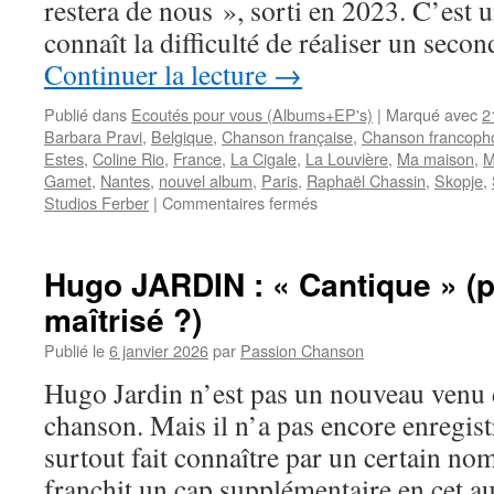
restera de nous », sorti en 2023. C’est 
connaît la difficulté de réaliser un sec
Continuer la lecture
→
Publié dans
Ecoutés pour vous (Albums+EP's)
|
Marqué avec
2
Barbara Pravi
,
Belgique
,
Chanson française
,
Chanson francoph
Estes
,
Coline Rio
,
France
,
La Cigale
,
La Louvière
,
Ma maison
,
M
Gamet
,
Nantes
,
nouvel album
,
Paris
,
Raphaël Chassin
,
Skopje
,
sur
Studios Ferber
|
Commentaires fermés
Coline
RIO
nous
Hugo JARDIN : « Cantique » (p
ouvre
maîtrisé ?)
les
portes
Publié le
6 janvier 2026
par
Passion Chanson
de
sa
Hugo Jardin n’est pas un nouveau venu d
« Maison »
chanson. Mais il n’a pas encore enregistr
intérieure
surtout fait connaître par un certain nom
franchit un cap supplémentaire en cet