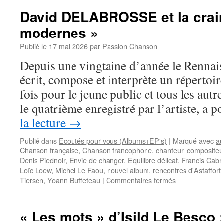
David DELABROSSE et la crai
modernes »
Publié le
17 mai 2026
par
Passion Chanson
Depuis une vingtaine d’année le Rennai
écrit, compose et interprète un répertoire 
fois pour le jeune public et tous les aut
le quatrième enregistré par l’artiste, a 
la lecture
→
Publié dans
Ecoutés pour vous (Albums+EP's)
|
Marqué avec
a
Chanson française
,
Chanson francophone
,
chanteur
,
composite
Denis Piednoir
,
Envie de changer
,
Equilibre délicat
,
Francis Cabr
Loïc Loew
,
Michel Le Faou
,
nouvel album
,
rencontres d'Astaffort
sur
Tiersen
,
Yoann Buffeteau
|
Commentaires fermés
David
DELABROSS
et
« Les mots » d’Isild Le Besco :
la