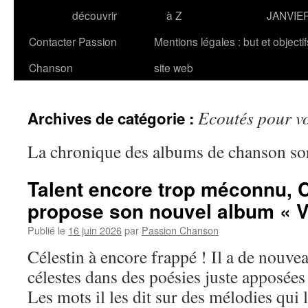
découvrir
à Z
JANVIE
Contacter Passion
Mentions légales : but et objecti
Chanson
site web
Ecoutés pour 
Archives de catégorie :
La chronique des albums de chanson so
Talent encore trop méconnu,
propose son nouvel album « V
Publié le
16 juin 2026
par
Passion Chanson
Célestin à encore frappé ! Il a de nouve
célestes dans des poésies juste apposées 
Les mots il les dit sur des mélodies qui