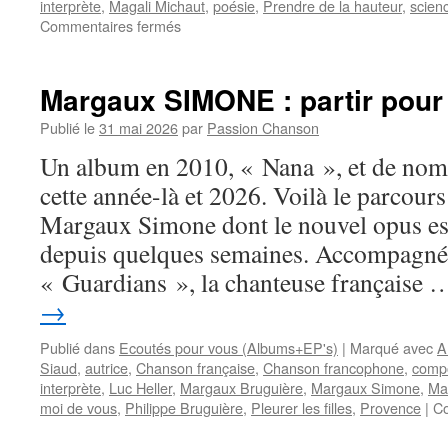
interprète
,
Magali Michaut
,
poésie
,
Prendre de la hauteur
,
scien
sur
Commentaires fermés
Magali
MICHAUT
:
Margaux SIMONE : partir pour
la
chanson
Publié le
31 mai 2026
par
Passion Chanson
où
Un album en 2010, « Nana », et de nomb
sciences
et
cette année-là et 2026. Voilà le parcour
poésie
Margaux Simone dont le nouvel opus est
se
rejoignent
depuis quelques semaines. Accompagnée
« Guardians », la chanteuse française
→
Publié dans
Ecoutés pour vous (Albums+EP's)
|
Marqué avec
A
Siaud
,
autrice
,
Chanson française
,
Chanson francophone
,
compo
interprète
,
Luc Heller
,
Margaux Bruguière
,
Margaux Simone
,
Ma
moi de vous
,
Philippe Bruguière
,
Pleurer les filles
,
Provence
|
Co