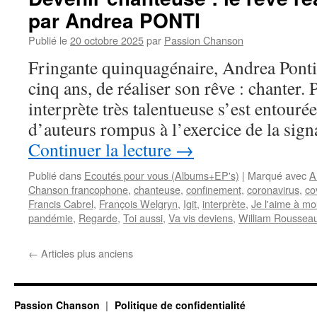
par Andrea PONTI
Publié le
20 octobre 2025
par
Passion Chanson
Fringante quinquagénaire, Andrea Ponti a
cinq ans, de réaliser son rêve : chanter. P
interprète très talentueuse s’est entouré
d’auteurs rompus à l’exercice de la sig
Continuer la lecture
→
Publié dans
Ecoutés pour vous (Albums+EP's)
|
Marqué avec
A
Chanson francophone
,
chanteuse
,
confinement
,
coronavirus
,
co
Francis Cabrel
,
François Welgryn
,
Igit
,
interprète
,
Je l'aime à mo
pandémie
,
Regarde
,
Toi aussi
,
Va vis deviens
,
William Roussea
←
Articles plus anciens
Passion Chanson
Politique de confidentialité