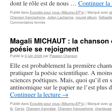
dont le rôle est de nous …
Continuer la
Publié dans
Ecoutés pour vous (Albums+EP's)
|
Marqué avec
a
Chanson francophone
,
Julien Lacharme
,
nouvel album
,
Sébast
sur
Commentaires fermés
Talent
encore
trop
Magali MICHAUT : la chanson 
méconnu,
poésie se rejoignent
CELESTIN
propose
Publié le
6 juin 2026
par
Passion Chanson
son
nouvel
Elle est probablement la première chan
album
pratiquer la poésie scientifique. A moins
« Viens
avec
sciences poétiques. Mais, quoi qu’il en s
moi »
antinomique sur le papier ne l’est plus 
Continuer la lecture
→
Publié dans
Ecoutés pour vous (Albums+EP's)
|
Marqué avec
a
là
,
Cergy
,
Chanson française
,
Chanson francophone
,
chanteuse