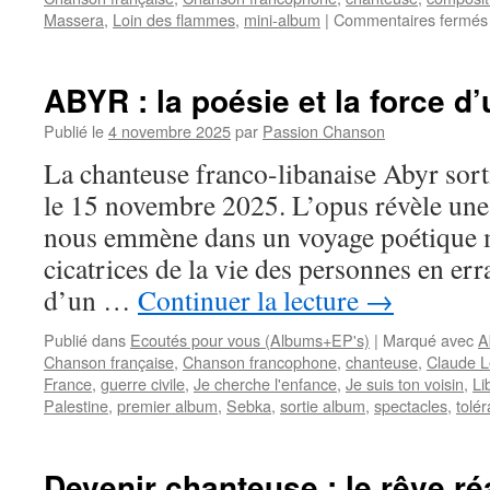
Massera
,
Loin des flammes
,
mini-album
|
Commentaires fermés
ABYR : la poésie et la force d
Publié le
4 novembre 2025
par
Passion Chanson
La chanteuse franco-libanaise Abyr sor
le 15 novembre 2025. L’opus révèle une
nous emmène dans un voyage poétique 
cicatrices de la vie des personnes en er
d’un …
Continuer la lecture
→
Publié dans
Ecoutés pour vous (Albums+EP's)
|
Marqué avec
A
Chanson française
,
Chanson francophone
,
chanteuse
,
Claude 
France
,
guerre civile
,
Je cherche l'enfance
,
Je suis ton voisin
,
Li
Palestine
,
premier album
,
Sebka
,
sortie album
,
spectacles
,
tolé
Devenir chanteuse : le rêve ré