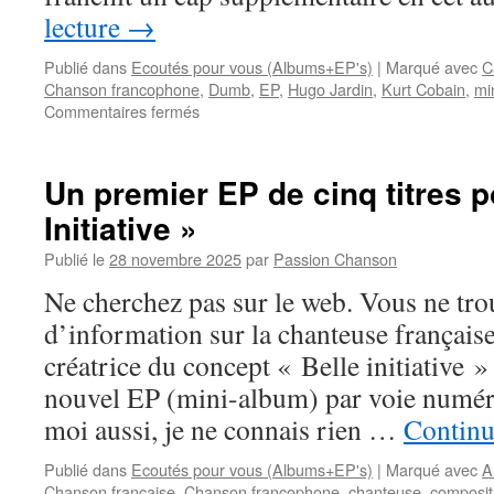
lecture
→
Publié dans
Ecoutés pour vous (Albums+EP's)
|
Marqué avec
C
Chanson francophone
,
Dumb
,
EP
,
Hugo Jardin
,
Kurt Cobain
,
mi
sur
Commentaires fermés
Hugo
JARDIN
:
Un premier EP de cinq titres p
« Cantique »
Initiative »
(pour
un
Publié le
28 novembre 2025
par
Passion Chanson
destin
maîtrisé
Ne cherchez pas sur le web. Vous ne tro
?)
d’information sur la chanteuse française
créatrice du concept « Belle initiative » 
nouvel EP (mini-album) par voie numér
moi aussi, je ne connais rien …
Continu
Publié dans
Ecoutés pour vous (Albums+EP's)
|
Marqué avec
A
Chanson française
,
Chanson francophone
,
chanteuse
,
composit