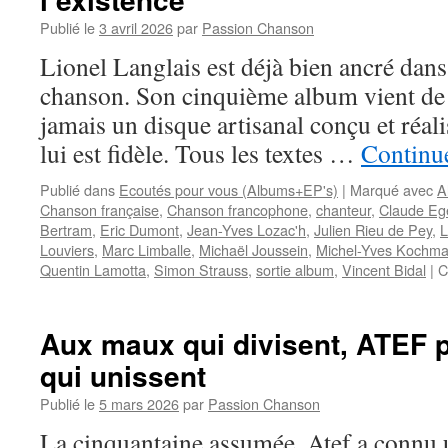
:
Publié le
3 avril 2026
par
Passion Chanson
le
cri
Lionel Langlais est déjà bien ancré dans
d’une
chanson. Son cinquième album vient de so
Femme
jamais un disque artisanal conçu et réal
lui est fidèle. Tous les textes …
Continue
Publié dans
Ecoutés pour vous (Albums+EP's)
|
Marqué avec
A
Chanson française
,
Chanson francophone
,
chanteur
,
Claude Eg
Bertram
,
Eric Dumont
,
Jean-Yves Lozac'h
,
Julien Rieu de Pey
,
L
Louviers
,
Marc Limballe
,
Michaël Joussein
,
Michel-Yves Kochm
Quentin Lamotta
,
Simon Strauss
,
sortie album
,
Vincent Bidal
|
C
Aux maux qui divisent, ATEF p
qui unissent
Publié le
5 mars 2026
par
Passion Chanson
La cinquantaine assumée, Atef a connu u