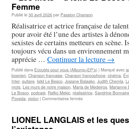
Femme
crainte
des
Publié le
30 avril 2026
par
Passion Chanson
« Mots
modernes »
Réalisatrice et actrice française de talent
pour avoir été l’une des artistes à dénon
sexistes de certains metteurs en scène. I
toujours vécu dans un environnement mus
apprécie …
Continuer la lecture
→
Publié dans
Ecoutés pour vous (Albums+EP's)
|
Marqué avec
a
bosnien
,
Chanson française
,
Chanson francophone
,
cinéma
,
Ém
Inter
,
guitare
,
Isild Le Besco
,
Josiane Balasko
,
Judith Chemla
,
L
mots
,
Les murs de notre maison
,
Maria de Medeiros
,
Marianne 
Le Bosco
,
podcast
,
Rafko Mekic
,
réalisatrice
,
Sandrine Bonnair
sur
Poveda
,
violon
|
Commentaires fermés
« Les
mots »
d’Isild
LIONEL LANGLAIS et les ques
Le
l’existence
Besco