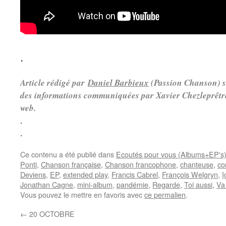
.
Article rédigé par
Daniel Barbieux
(Passion Chanson) s
des informations communiquées par Xavier Chezleprêtre 
web.
.
.
Ce contenu a été publié dans
Ecoutés pour vous (Albums+EP's
Ponti
,
Chanson française
,
Chanson francophone
,
chanteuse
,
co
Deviens
,
EP
,
extended play
,
Francis Cabrel
,
François Welgryn
,
I
Jonathan Cagne
,
mini-album
,
pandémie
,
Regarde
,
Toi aussi
,
Va
Vous pouvez le mettre en favoris avec
ce permalien
.
←
20 OCTOBRE