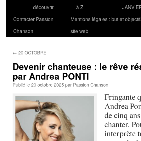
découvrir
à Z
JANVIE
Contacter Passion
Mentions légales : but et objecti
Chanson
site web
←
20 OCTOBRE
Devenir chanteuse : le rêve ré
par Andrea PONTI
Publié le
20 octobre 2025
par
Passion Chanson
Fringante 
Andrea Pont
de cinq ans,
chanter. Pou
interprète t