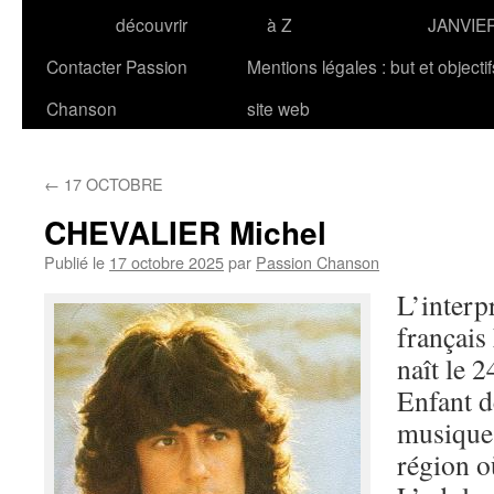
découvrir
à Z
JANVIE
Contacter Passion
Mentions légales : but et objecti
Chanson
site web
←
17 OCTOBRE
CHEVALIER Michel
Publié le
17 octobre 2025
par
Passion Chanson
L’interp
français
naît le 
Enfant dé
musique 
région où