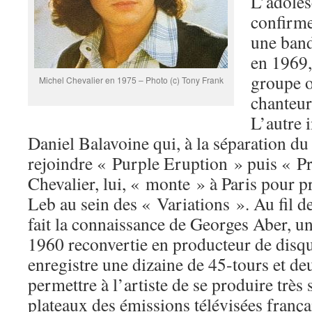
L’adoles
confirme
une band
en 1969,
groupe o
Michel Chevalier en 1975 – Photo (c) Tony Frank
chanteur
L’autre i
Daniel Balavoine qui, à la séparation d
rejoindre « Purple Eruption » puis « P
Chevalier, lui, « monte » à Paris pour p
Leb au sein des « Variations ». Au fil d
fait la connaissance de Georges Aber, u
1960 reconvertie en producteur de disque
enregistre une dizaine de 45-tours et de
permettre à l’artiste de se produire très 
plateaux des émissions télévisées franç