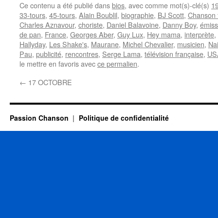
Ce contenu a été publié dans
bios
, avec comme mot(s)-clé(s)
1
33-tours
,
45-tours
,
Alain Boublil
,
biographie
,
BJ Scott
,
Chanson 
Charles Aznavour
,
choriste
,
Daniel Balavoine
,
Danny Boy
,
émiss
de pan
,
France
,
Georges Aber
,
Guy Lux
,
Hey mama
,
interprète
,
Hallyday
,
Les Shake's
,
Maurane
,
Michel Chevalier
,
musicien
,
Na
Pau
,
publicité
,
rencontres
,
Serge Lama
,
télévision française
,
US
le mettre en favoris avec
ce permalien
.
←
17 OCTOBRE
Passion Chanson
Politique de confidentialité