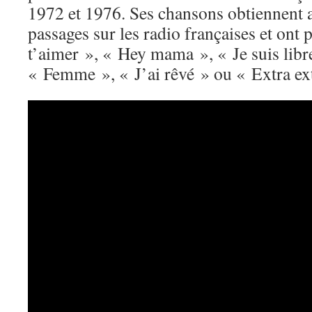
1972 et 1976. Ses chansons obtiennent
passages sur les radio françaises et ont 
t’aimer », « Hey mama », « Je suis libr
« Femme », « J’ai rêvé » ou « Extra ex