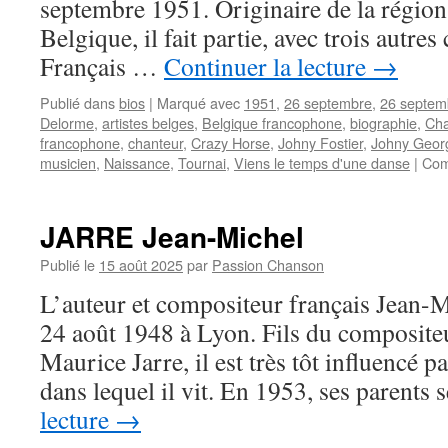
septembre 1951. Originaire de la région
Belgique, il fait partie, avec trois autre
Français …
Continuer la lecture
→
Publié dans
bios
|
Marqué avec
1951
,
26 septembre
,
26 septem
Delorme
,
artistes belges
,
Belgique francophone
,
biographie
,
Cha
francophone
,
chanteur
,
Crazy Horse
,
Johny Fostier
,
Johny Geor
musicien
,
Naissance
,
Tournai
,
Viens le temps d'une danse
|
Com
JARRE Jean-Michel
Publié le
15 août 2025
par
Passion Chanson
L’auteur et compositeur français Jean-
24 août 1948 à Lyon. Fils du composite
Maurice Jarre, il est très tôt influencé p
dans lequel il vit. En 1953, ses parents
lecture
→