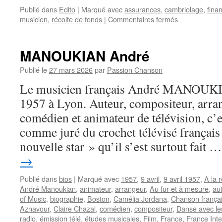
Publié dans
Edito
|
Marqué avec
assurances
,
cambriolage
,
fina
sur
musicien
,
récolte de fonds
|
Commentaires fermés
Financement
participatif
:
MANOUKIAN André
jusqu’où
peut-
Publié le
27 mars 2026
par
Passion Chanson
on
Le musicien français André MANOUKIAN
aller
?
1957 à Lyon. Auteur, compositeur, arran
comédien et animateur de télévision, c’
comme juré du crochet télévisé français
nouvelle star » qu’il s’est surtout fait 
→
Publié dans
bios
|
Marqué avec
1957
,
9 avril
,
9 avril 1957
,
A la 
André Manoukian
,
animateur
,
arrangeur
,
Au fur et à mesure
,
au
of Music
,
biographie
,
Boston
,
Camélia Jordana
,
Chanson frança
Aznavour
,
Claire Chazal
,
comédien
,
compositeur
,
Danse avec le
radio
,
émission télé
,
études musicales
,
Film
,
France
,
France Inte