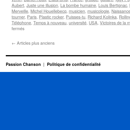
Aubert
,
Juste une illusion
,
La bombe humaine
,
Louis Bertignac
,
Merveille
,
Michel Houellebecq
,
musicien
,
musicologie
,
Naissanc
tourner
,
Paris
,
Plastic rocker
,
Puisses-tu
,
Richard Kolinka
,
Rolli
Téléphone
,
Temps à nouveau
,
université
,
USA
,
Victoires de la 
sur
fermés
AUBERT
Jean-
←
Articles plus anciens
Louis
Passion Chanson
Politique de confidentialité