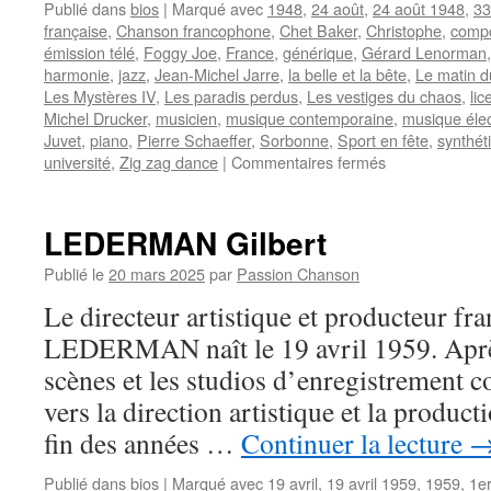
Publié dans
bios
|
Marqué avec
1948
,
24 août
,
24 août 1948
,
33
française
,
Chanson francophone
,
Chet Baker
,
Christophe
,
compo
émission télé
,
Foggy Joe
,
France
,
générique
,
Gérard Lenorman
harmonie
,
jazz
,
Jean-Michel Jarre
,
la belle et la bête
,
Le matin d
Les Mystères IV
,
Les paradis perdus
,
Les vestiges du chaos
,
lic
Michel Drucker
,
musicien
,
musique contemporaine
,
musique éle
Juvet
,
piano
,
Pierre Schaeffer
,
Sorbonne
,
Sport en fête
,
synthét
sur
université
,
Zig zag dance
|
Commentaires fermés
JARRE
Jean-
Michel
LEDERMAN Gilbert
Publié le
20 mars 2025
par
Passion Chanson
Le directeur artistique et producteur fr
LEDERMAN naît le 19 avril 1959. Après
scènes et les studios d’enregistrement 
vers la direction artistique et la producti
fin des années …
Continuer la lecture
Publié dans
bios
|
Marqué avec
19 avril
,
19 avril 1959
,
1959
,
1er