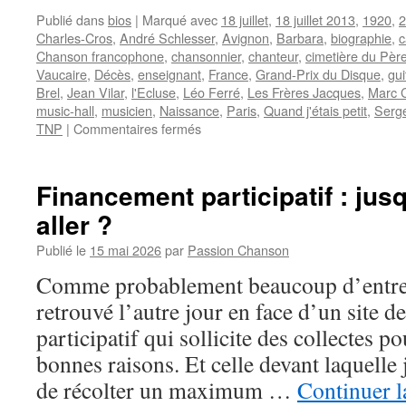
Publié dans
bios
|
Marqué avec
18 juillet
,
18 juillet 2013
,
1920
,
2
Charles-Cros
,
André Schlesser
,
Avignon
,
Barbara
,
biographie
,
c
Chanson francophone
,
chansonnier
,
chanteur
,
cimetière du Pèr
Vaucaire
,
Décès
,
enseignant
,
France
,
Grand-Prix du Disque
,
gui
Brel
,
Jean Vilar
,
l'Ecluse
,
Léo Ferré
,
Les Frères Jacques
,
Marc C
music-hall
,
musicien
,
Naissance
,
Paris
,
Quand j'étais petit
,
Serg
sur
TNP
|
Commentaires fermés
CHEVALIER
Marc
Financement participatif : jus
aller ?
Publié le
15 mai 2026
par
Passion Chanson
Comme probablement beaucoup d’entre 
retrouvé l’autre jour en face d’un site 
participatif qui sollicite des collectes p
bonnes raisons. Et celle devant laquelle j
de récolter un maximum …
Continuer l