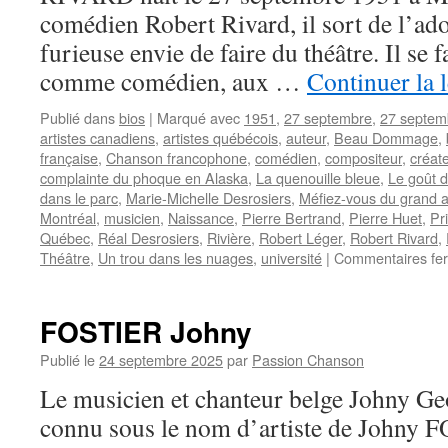
comédien Robert Rivard, il sort de l’ad
furieuse envie de faire du théâtre. Il se f
comme comédien, aux …
Continuer la 
Publié dans
bios
|
Marqué avec
1951
,
27 septembre
,
27 septem
artistes canadiens
,
artistes québécois
,
auteur
,
Beau Dommage
,
française
,
Chanson francophone
,
comédien
,
compositeur
,
créat
complainte du phoque en Alaska
,
La quenouille bleue
,
Le goût d
dans le parc
,
Marie-Michelle Desrosiers
,
Méfiez-vous du grand 
Montréal
,
musicien
,
Naissance
,
Pierre Bertrand
,
Pierre Huet
,
Pr
Québec
,
Réal Desrosiers
,
Rivière
,
Robert Léger
,
Robert Rivard
,
Théâtre
,
Un trou dans les nuages
,
université
|
Commentaires fe
FOSTIER Johny
Publié le
24 septembre 2025
par
Passion Chanson
Le musicien et chanteur belge Johny Ge
connu sous le nom d’artiste de Johny F