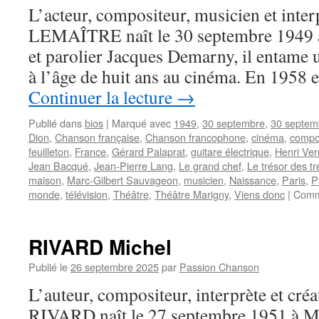
L’acteur, compositeur, musicien et inter
LEMAÎTRE naît le 30 septembre 1949 à P
et parolier Jacques Demarny, il entame u
à l’âge de huit ans au cinéma. En 1958 en
Continuer la lecture
→
Publié dans
bios
|
Marqué avec
1949
,
30 septembre
,
30 septem
Dion
,
Chanson française
,
Chanson francophone
,
cinéma
,
compo
feuilleton
,
France
,
Gérard Palaprat
,
guitare électrique
,
Henri Ver
Jean Bacqué
,
Jean-Pierre Lang
,
Le grand chef
,
Le trésor des t
maison
,
Marc-Gilbert Sauvageon
,
musicien
,
Naissance
,
Paris
,
P
monde
,
télévision
,
Théâtre
,
Théâtre Marigny
,
Viens donc
|
Comm
RIVARD Michel
Publié le
26 septembre 2025
par
Passion Chanson
L’auteur, compositeur, interprète et cré
RIVARD naît le 27 septembre 1951 à Mo