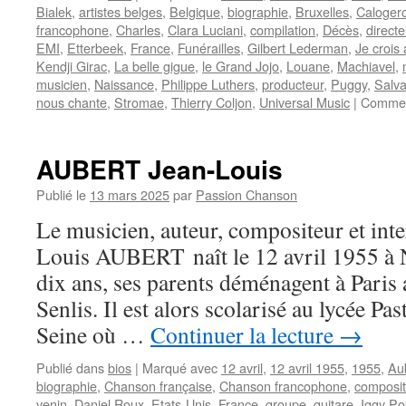
Bialek
,
artistes belges
,
Belgique
,
biographie
,
Bruxelles
,
Caloger
francophone
,
Charles
,
Clara Luciani
,
compilation
,
Décès
,
directe
EMI
,
Etterbeek
,
France
,
Funérailles
,
Gilbert Lederman
,
Je crois
Kendji Girac
,
La belle gigue
,
le Grand Jojo
,
Louane
,
Machiavel
,
musicien
,
Naissance
,
Philippe Luthers
,
producteur
,
Puggy
,
Salv
nous chante
,
Stromae
,
Thierry Coljon
,
Universal Music
|
Commen
AUBERT Jean-Louis
Publié le
13 mars 2025
par
Passion Chanson
Le musicien, auteur, compositeur et inte
Louis AUBERT naît le 12 avril 1955 à N
dix ans, ses parents déménagent à Paris 
Senlis. Il est alors scolarisé au lycée Pa
Seine où …
Continuer la lecture
→
Publié dans
bios
|
Marqué avec
12 avril
,
12 avril 1955
,
1955
,
Au
biographie
,
Chanson française
,
Chanson francophone
,
composit
venin
,
Daniel Roux
,
Etats-Unis
,
France
,
groupe
,
guitare
,
Iggy Po