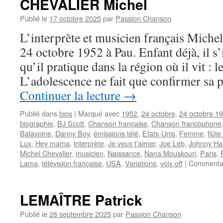
CHEVALIER Michel
Publié le
17 octobre 2025
par
Passion Chanson
L’interprète et musicien français Mic
24 octobre 1952 à Pau. Enfant déjà, il s
qu’il pratique dans la région où il vit : 
L’adolescence ne fait que confirmer sa 
Continuer la lecture
→
Publié dans
bios
|
Marqué avec
1952
,
24 octobre
,
24 octobre 1
biographie
,
BJ Scott
,
Chanson française
,
Chanson francophone
Balavoine
,
Danny Boy
,
émissions télé
,
Etats-Unis
,
Femme
,
flût
Lux
,
Hey mama
,
interprète
,
Je veux t'aimer
,
Joe Leb
,
Johnny Hal
Michel Chevalier
,
musicien
,
Naissance
,
Nana Mouskouri
,
Paris
,
Lama
,
télévision française
,
USA
,
Variations
,
voix off
|
Commentai
LEMAÎTRE Patrick
Publié le
28 septembre 2025
par
Passion Chanson