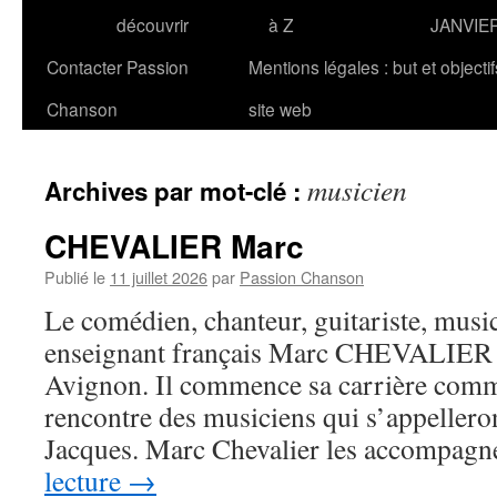
découvrir
à Z
JANVIE
Contacter Passion
Mentions légales : but et objecti
Chanson
site web
musicien
Archives par mot-clé :
CHEVALIER Marc
Publié le
11 juillet 2026
par
Passion Chanson
Le comédien, chanteur, guitariste, musi
enseignant français Marc CHEVALIER n
Avignon. Il commence sa carrière comm
rencontre des musiciens qui s’appelleron
Jacques. Marc Chevalier les accompag
lecture
→