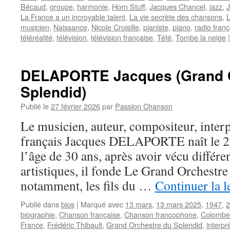
Bécaud
,
groupe
,
harmonie
,
Horn Stuff
,
Jacques Chancel
,
jazz
,
J
La France a un incroyable talent
,
La vie secrète des chansons
,
L
musicien
,
Naissance
,
Nicole Croisille
,
pianiste
,
piano
,
radio franç
téléréalité
,
télévision
,
télévision française
,
Tété
,
Tombe la neige
|
DELAPORTE Jacques (Grand O
Splendid)
Publié le
27 février 2026
par
Passion Chanson
Le musicien, auteur, compositeur, inter
français Jacques DELAPORTE naît le 22
l’âge de 30 ans, après avoir vécu différe
artistiques, il fonde Le Grand Orchestre
notamment, les fils du …
Continuer la l
Publié dans
bios
|
Marqué avec
13 mars
,
13 mars 2025
,
1947
,
2
biographie
,
Chanson française
,
Chanson francophone
,
Colombe
France
,
Frédéric Thibault
,
Grand Orchestre du Splendid
,
interpr