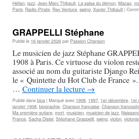
Hélian
,
jazz
,
Jean-Marc Thibault
,
La salsa du démon
,
Macao
,
ma
Paris
,
Radio-Pirate
,
Ray Ventura
,
swing
,
Xavier Thibault
|
Comme
GRAPPELLI Stéphane
Publié le
16 janvier 2026
par
Passion Chanson
Le musicien de jazz Stéphane GRAPPELL
1908 à Paris. Ce virtuose du violon rest
associé au nom du guitariste Django Rei
le « Quintette du Hot Club de France ».
…
Continuer la lecture
→
Publié dans
bios
|
Marqué avec
1908
,
1997
,
1er décembre
,
1er
janvier 1908
,
biographie
,
Chanson française
,
Chanson francoph
Ma première guitare
,
mort
,
musicien
,
musicien de jazz
,
Naissan
France
,
Sacha Distel
,
Stéphane Grappelli
,
swing
,
violon
,
violonis