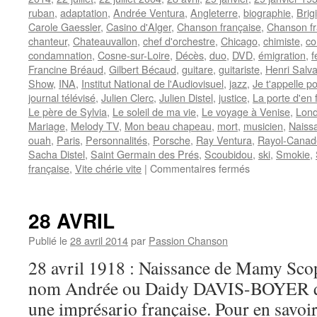
ruban
,
adaptation
,
Andrée Ventura
,
Angleterre
,
biographie
,
Brig
Carole Gaessler
,
Casino d'Alger
,
Chanson française
,
Chanson f
chanteur
,
Chateauvallon
,
chef d'orchestre
,
Chicago
,
chimiste
,
co
condamnation
,
Cosne-sur-Loire
,
Décès
,
duo
,
DVD
,
émigration
,
f
Francine Bréaud
,
Gilbert Bécaud
,
guitare
,
guitariste
,
Henri Salv
Show
,
INA
,
Institut National de l'Audiovisuel
,
jazz
,
Je t'appelle po
journal télévisé
,
Julien Clerc
,
Julien Distel
,
justice
,
La porte d'en 
Le père de Sylvia
,
Le soleil de ma vie
,
Le voyage à Venise
,
Lond
Mariage
,
Melody TV
,
Mon beau chapeau
,
mort
,
musicien
,
Naiss
ouah
,
Paris
,
Personnalités
,
Porsche
,
Ray Ventura
,
Rayol-Canade
Sacha Distel
,
Saint Germain des Prés
,
Scoubidou
,
ski
,
Smokie
,
sur
française
,
Vite chérie vite
|
Commentaires fermés
DISTEL
Sacha
28 AVRIL
Publié le
28 avril 2014
par
Passion Chanson
28 avril 1918 : Naissance de Mamy Scop
nom Andrée ou Daidy DAVIS-BOYER qui 
une imprésario française. Pour en savoir 