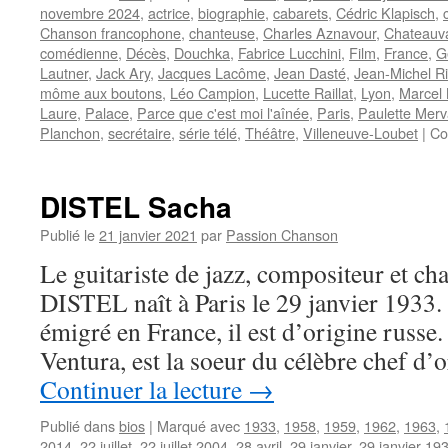
novembre 2024
,
actrice
,
biographie
,
cabarets
,
Cédric Klapisch
,
Chanson francophone
,
chanteuse
,
Charles Aznavour
,
Chateauva
comédienne
,
Décès
,
Douchka
,
Fabrice Lucchini
,
Film
,
France
,
G
Lautner
,
Jack Ary
,
Jacques Lacôme
,
Jean Dasté
,
Jean-Michel R
môme aux boutons
,
Léo Campion
,
Lucette Raillat
,
Lyon
,
Marcel
Laure
,
Palace
,
Parce que c'est moi l'aînée
,
Paris
,
Paulette Merv
Planchon
,
secrétaire
,
série télé
,
Théâtre
,
Villeneuve-Loubet
|
Co
DISTEL Sacha
Publié le
21 janvier 2021
par
Passion Chanson
Le guitariste de jazz, compositeur et ch
DISTEL naît à Paris le 29 janvier 1933. 
émigré en France, il est d’origine russe
Ventura, est la soeur du célèbre chef d’
Continuer la lecture
→
Publié dans
bios
|
Marqué avec
1933
,
1958
,
1959
,
1962
,
1963
,
2014
,
22 juillet
,
22 juillet 2004
,
28 avril
,
29 janvier
,
29 janvier 19