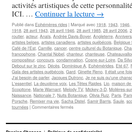
activités artistiques de cette personnal
ICI. …
Continuer la lecture
→
Publié dans
Ephémères rides
|
Marqué avec
1918
,
1943
,
1946
,
1918
,
28 avril 1943
,
28 avril 1946
,
28 avril 1985
,
28 avril 2006
,
2
routier
,
acteur
,
Anaïs
,
Andrée Davis-Boyer
,
Angleterre
,
Annivers
artistes belges
,
artistes canadiens
,
artistes québécois
,
Belgique
Café de l'Est
,
Camille
,
cancer
,
centre culturel du Botanique
,
Cha
francophone
,
Chantal Nobel
,
chanteur
,
chanteuse
,
Chateauvallo
compositeur
,
concours
,
condamnation
,
Cosne-sur-Loire
,
Da Silv
Debout sur le zinc
,
Décès
,
Dominique A
,
Ephémérides
,
Eté 67
,
Gala des artistes québécois
,
Gard
,
Ginette Reno
,
Il était une fois
J'ai besoin de parler
,
Jacques Dutronc
,
Je ne suis qu'une chans
L'essentiel
,
La deuxième voix
,
Les Têtes Raides
,
Lio
,
maison de
Scopitone
,
Marie Warnant
,
Melody TV
,
Mickey-3-D
,
Molières-su
Naissance
,
Nationale 7
,
Nuits Botanique
,
Olivia Ruiz
,
Paris
,
Par
Porsche
,
Remixer ma vie
,
Sacha Distel
,
Samir Barris
,
Saule
,
sc
sur
tournées
|
Commentaires fermés
28
AVRIL