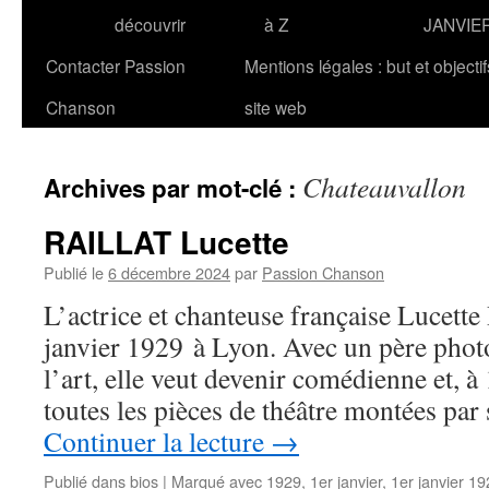
découvrir
à Z
JANVIE
Contacter Passion
Mentions légales : but et objecti
Chanson
site web
Chateauvallon
Archives par mot-clé :
RAILLAT Lucette
Publié le
6 décembre 2024
par
Passion Chanson
L’actrice et chanteuse française Lucet
janvier 1929 à Lyon. Avec un père photo
l’art, elle veut devenir comédienne et, à 
toutes les pièces de théâtre montées pa
Continuer la lecture
→
Publié dans
bios
|
Marqué avec
1929
,
1er janvier
,
1er janvier 1