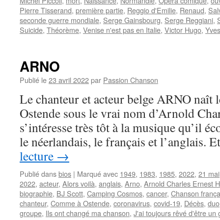
Michel Piccoli
,
mort
,
Naissance
,
Normandie
,
Opéra comique
,
ou
Pierre Tisserand
,
première partie
,
Reggio d'Emilie
,
Renaud
,
Sal
seconde guerre mondiale
,
Serge Gainsbourg
,
Serge Reggiani
,
Suicide
,
Théorème
,
Venise n'est pas en Italie
,
Victor Hugo
,
Yve
ARNO
Publié le
23 avril 2022
par
Passion Chanson
Le chanteur et acteur belge ARNO naît 
Ostende sous le vrai nom d’Arnold Charl
s’intéresse très tôt à la musique qu’il éc
le néerlandais, le français et l’anglais.
lecture
→
Publié dans
bios
|
Marqué avec
1949
,
1983
,
1985
,
2022
,
21 mai
2022
,
acteur
,
Alors voilà
,
anglais
,
Arno
,
Arnold Charles Ernest H
biographie
,
BJ Scott
,
Camping Cosmos
,
cancer
,
Chanson frança
chanteur
,
Comme à Ostende
,
coronavirus
,
covid-19
,
Décès
,
duo
groupe
,
Ils ont changé ma chanson
,
J'ai toujours rêvé d'être un