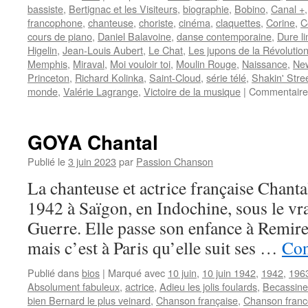
bassiste
,
Bertignac et les Visiteurs
,
biographie
,
Bobino
,
Canal +
francophone
,
chanteuse
,
choriste
,
cinéma
,
claquettes
,
Corine
,
C
cours de piano
,
Daniel Balavoine
,
danse contemporaine
,
Dure li
Higelin
,
Jean-Louis Aubert
,
Le Chat
,
Les jupons de la Révolutio
Memphis
,
Miraval
,
Moi vouloir toi
,
Moulin Rouge
,
Naissance
,
New
Princeton
,
Richard Kolinka
,
Saint-Cloud
,
série télé
,
Shakin' Stre
monde
,
Valérie Lagrange
,
Victoire de la musique
|
Commentaire
GOYA Chantal
Publié le
3 juin 2023
par
Passion Chanson
La chanteuse et actrice française Chant
1942 à Saïgon, en Indochine, sous le vr
Guerre. Elle passe son enfance à Remir
mais c’est à Paris qu’elle suit ses …
Con
Publié dans
bios
|
Marqué avec
10 juin
,
10 juin 1942
,
1942
,
196
Absolument fabuleux
,
actrice
,
Adieu les jolis foulards
,
Becassine
bien Bernard le plus veinard
,
Chanson française
,
Chanson fran