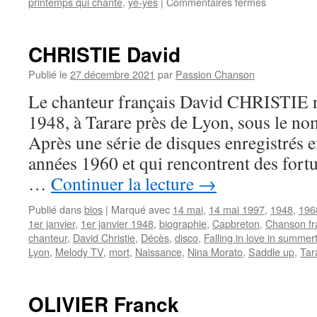
sur
printemps qui chante
,
yé-yés
|
Commentaires fermés
BOURTAY
Jean-
Pierre
CHRISTIE David
Publié le
27 décembre 2021
par
Passion Chanson
Le chanteur français David CHRISTIE na
1948, à Tarare près de Lyon, sous le no
Après une série de disques enregistrés e
années 1960 et qui rencontrent des for
…
Continuer la lecture
→
Publié dans
bios
|
Marqué avec
14 mai
,
14 mai 1997
,
1948
,
196
1er janvier
,
1er janvier 1948
,
biographie
,
Capbreton
,
Chanson fr
chanteur
,
David Christie
,
Décès
,
disco
,
Falling in love in summer
Lyon
,
Melody TV
,
mort
,
Naissance
,
Nina Morato
,
Saddle up
,
Tar
OLIVIER Franck