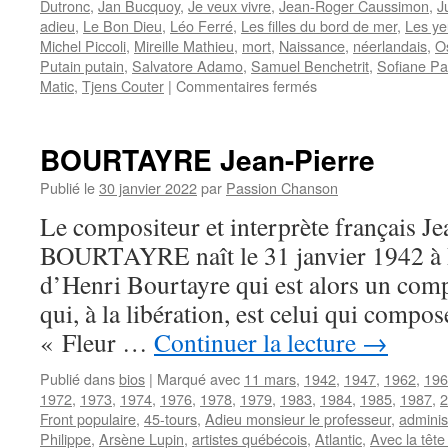
Dutronc
,
Jan Bucquoy
,
Je veux vivre
,
Jean-Roger Caussimon
,
J
adieu
,
Le Bon Dieu
,
Léo Ferré
,
Les filles du bord de mer
,
Les y
Michel Piccoli
,
Mireille Mathieu
,
mort
,
Naissance
,
néerlandais
,
O
Putain putain
,
Salvatore Adamo
,
Samuel Benchetrit
,
Sofiane P
sur
Matic
,
Tjens Couter
|
Commentaires fermés
ARNO
BOURTAYRE Jean-Pierre
Publié le
30 janvier 2022
par
Passion Chanson
Le compositeur et interprète français Je
BOURTAYRE naît le 31 janvier 1942 à Pari
d’Henri Bourtayre qui est alors un comp
qui, à la libération, est celui qui compo
« Fleur …
Continuer la lecture
→
Publié dans
bios
|
Marqué avec
11 mars
,
1942
,
1947
,
1962
,
196
1972
,
1973
,
1974
,
1976
,
1978
,
1979
,
1983
,
1984
,
1985
,
1987
,
2
Front populaire
,
45-tours
,
Adieu monsieur le professeur
,
adminis
Philippe
,
Arsène Lupin
,
artistes québécois
,
Atlantic
,
Avec la tête