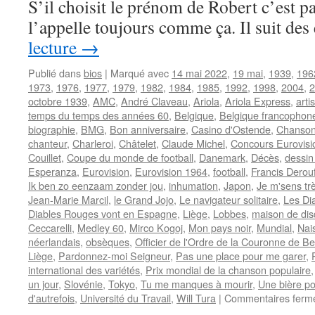
S’il choisit le prénom de Robert c’est 
l’appelle toujours comme ça. Il suit de
lecture
→
Publié dans
bios
|
Marqué avec
14 mai 2022
,
19 mai
,
1939
,
196
1973
,
1976
,
1977
,
1979
,
1982
,
1984
,
1985
,
1992
,
1998
,
2004
,
2
octobre 1939
,
AMC
,
André Claveau
,
Ariola
,
Ariola Express
,
arti
temps du temps des années 60
,
Belgique
,
Belgique francophon
biographie
,
BMG
,
Bon anniversaire
,
Casino d'Ostende
,
Chanson
chanteur
,
Charleroi
,
Châtelet
,
Claude Michel
,
Concours Eurovisi
Couillet
,
Coupe du monde de football
,
Danemark
,
Décès
,
dessin
Esperanza
,
Eurovision
,
Eurovision 1964
,
football
,
Francis Derou
Ik ben zo eenzaam zonder jou
,
inhumation
,
Japon
,
Je m'sens tr
Jean-Marie Marcil
,
le Grand Jojo
,
Le navigateur solitaire
,
Les Di
Diables Rouges vont en Espagne
,
Liège
,
Lobbes
,
maison de di
Ceccarelli
,
Medley 60
,
Mirco Kogoj
,
Mon pays noir
,
Mundial
,
Nai
néerlandais
,
obsèques
,
Officier de l'Ordre de la Couronne de Be
Liège
,
Pardonnez-moi Seigneur
,
Pas une place pour me garer
,
international des variétés
,
Prix mondial de la chanson populaire
un jour
,
Slovénie
,
Tokyo
,
Tu me manques à mourir
,
Une bière p
d'autrefois
,
Université du Travail
,
Will Tura
|
Commentaires ferm