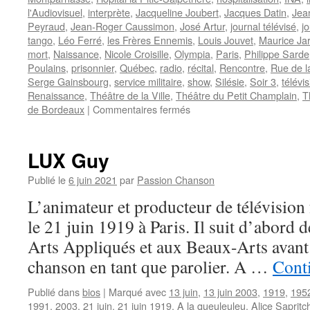
l'Audiovisuel
,
interprète
,
Jacqueline Joubert
,
Jacques Datin
,
Jea
Peyraud
,
Jean-Roger Caussimon
,
José Artur
,
journal télévisé
,
jo
tango
,
Léo Ferré
,
les Frères Ennemis
,
Louis Jouvet
,
Maurice Ja
mort
,
Naissance
,
Nicole Croisille
,
Olympia
,
Paris
,
Philippe Sarde
Poulains
,
prisonnier
,
Québec
,
radio
,
récital
,
Rencontre
,
Rue de la
Serge Gainsbourg
,
service militaire
,
show
,
Silésie
,
Soir 3
,
télévi
Renaissance
,
Théâtre de la Ville
,
Théâtre du Petit Champlain
,
T
sur
de Bordeaux
|
Commentaires fermés
CAUSSIMON
Jean-
Roger
LUX Guy
Publié le
6 juin 2021
par
Passion Chanson
L’animateur et producteur de télévisio
le 21 juin 1919 à Paris. Il suit d’abord d
Arts Appliqués et aux Beaux-Arts avant 
chanson en tant que parolier. A …
Conti
Publié dans
bios
|
Marqué avec
13 juin
,
13 juin 2003
,
1919
,
195
1991
,
2003
,
21 juin
,
21 juin 1919
,
A la queuleuleu
,
Alice Sapritc