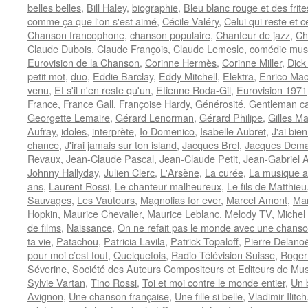
belles belles
,
Bill Haley
,
biographie
,
Bleu blanc rouge et des frite
comme ça que l'on s'est aimé
,
Cécile Valéry
,
Celui qui reste et c
Chanson francophone
,
chanson populaire
,
Chanteur de jazz
,
Ch
Claude Dubois
,
Claude François
,
Claude Lemesle
,
comédie mus
Eurovision de la Chanson
,
Corinne Hermès
,
Corinne Miller
,
Dick
petit mot
,
duo
,
Eddie Barclay
,
Eddy Mitchell
,
Elektra
,
Enrico Mac
venu
,
Et s'il n'en reste qu'un
,
Etienne Roda-Gil
,
Eurovision 1971
France
,
France Gall
,
Françoise Hardy
,
Générosité
,
Gentleman ca
Georgette Lemaire
,
Gérard Lenorman
,
Gérard Philipe
,
Gilles Ma
Aufray
,
idoles
,
interprète
,
Io Domenico
,
Isabelle Aubret
,
J'ai bie
chance
,
J'irai jamais sur ton island
,
Jacques Brel
,
Jacques Dema
Revaux
,
Jean-Claude Pascal
,
Jean-Claude Petit
,
Jean-Gabriel A
Johnny Hallyday
,
Julien Clerc
,
L'Arsène
,
La curée
,
La musique a
ans
,
Laurent Rossi
,
Le chanteur malheureux
,
Le fils de Matthieu
Sauvages
,
Les Vautours
,
Magnolias for ever
,
Marcel Amont
,
Mar
Hopkin
,
Maurice Chevalier
,
Maurice Leblanc
,
Melody TV
,
Michel
de films
,
Naissance
,
On ne refait pas le monde avec une chans
ta vie
,
Patachou
,
Patricia Lavila
,
Patrick Topaloff
,
Pierre Delano
pour moi c’est tout
,
Quelquefois
,
Radio Télévision Suisse
,
Roger
Séverine
,
Société des Auteurs Compositeurs et Editeurs de Mus
Sylvie Vartan
,
Tino Rossi
,
Toi et moi contre le monde entier
,
Un 
Avignon
,
Une chanson française
,
Une fille si belle
,
Vladimir Ilitch