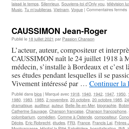
laissé le temps
,
Silenrieux
,
Souviens-toi d'Only you
,
télévision 
s
Music
,
Tu m'oublieras
,
Vietnam
,
Vogue
|
Commentaires fermés
F
CAUSSIMON Jean-Roger
Publié le
18 juillet 2021
par
Passion Chanson
L’acteur, auteur, compositeur et interpr
CAUSSIMON naît le 24 juillet 1918 à M
médecin, s’installe à Bordeaux et c’est 
ses études pendant lesquelles il se passi
Vivement intéressé par …
Continuer la 
Publié dans
bios
|
Marqué avec
1918
,
1940
,
1942
,
1947
,
1950
,
1980
,
1983
,
1985
,
2 novembre
,
20 octobre
,
20 octobre 1985
,
24 
dramatique
,
auditeur
,
auteur
,
Belle-Île-en-Mer
,
biographie
,
Bobi
Catherine Sauvage
,
Chanson française
,
Chanson francophone
,
colombarium
,
comédien
,
Comme à Ostende
,
compositeur
,
Conc
Décès
,
Eric Robrecht
,
études
,
FR3
,
France
,
Francis Lai
,
Frères 
Montparnasse
,
Hôpital la Pitié-Salpêtrière
,
hospitalisation
,
INA
,