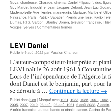
Goya
,
chanteuse
,
Charade
,
cinéma
,
Daniel Filipacchi
,
duo
,
figur
Guy Mardel
,
Indochine
,
Jean-Jacques Debout
,
Jean-Luc Godar
Mademoiselle Age Tendre
,
mannequin
,
Mariage
,
Maritie et Gilb
Naissance
,
Paris
,
Patrick Sabatier
,
Prends une rose
,
Radio Télé
Dumas
,
RTS
,
Saïgon
,
Stanley Donen
,
télévision française
,
Thier
sur
Vosges
,
yé-yés
|
Commentaires fermés
GOYA
Chantal
LEVI Daniel
Publié le
9 août 2022
par
Passion Chanson
L’auteur-compositeur-interprète et piani
LEVI naît le 26 août 1961 à Constantine
Lors de l’indépendance de l’Algérie la f
dont Daniel est le benjamin, part pour l
se déroule à …
Continuer la lecture
→
Publié dans
bios
|
Marqué avec
1961
,
1983
,
1985
,
1991
,
1992
,
2005
,
2007
,
2019
,
26 août
,
26 août 1961
,
6 août 2022
,
Aladdin
,
Algérie française
,
auteur
,
bande originale
,
cancer
,
Casino de Par