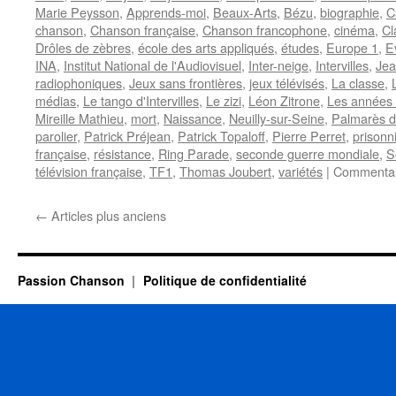
Marie Peysson
,
Apprends-moi
,
Beaux-Arts
,
Bézu
,
biographie
,
C
chanson
,
Chanson française
,
Chanson francophone
,
cinéma
,
Cl
Drôles de zèbres
,
école des arts appliqués
,
études
,
Europe 1
,
E
INA
,
Institut National de l'Audiovisuel
,
Inter-neige
,
Intervilles
,
Jea
radiophoniques
,
Jeux sans frontières
,
jeux télévisés
,
La classe
,
médias
,
Le tango d'Intervilles
,
Le zizi
,
Léon Zitrone
,
Les années
Mireille Mathieu
,
mort
,
Naissance
,
Neuilly-sur-Seine
,
Palmarès d
parolier
,
Patrick Préjean
,
Patrick Topaloff
,
Pierre Perret
,
prisonn
française
,
résistance
,
Ring Parade
,
seconde guerre mondiale
,
S
télévision française
,
TF1
,
Thomas Joubert
,
variétés
|
Commentai
←
Articles plus anciens
Passion Chanson
Politique de confidentialité