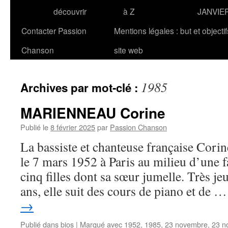
découvrir
à Z
JANVIE
Contacter Passion
Mentions légales : but et objecti
Chanson
site web
1985
Archives par mot-clé :
MARIENNEAU Corine
Publié le
8 février 2025
par
Passion Chanson
La bassiste et chanteuse française C
le 7 mars 1952 à Paris au milieu d’une 
cinq filles dont sa sœur jumelle. Très je
ans, elle suit des cours de piano et de 
→
Publié dans
bios
|
Marqué avec
1952
,
1985
,
23 novembre
,
23 n