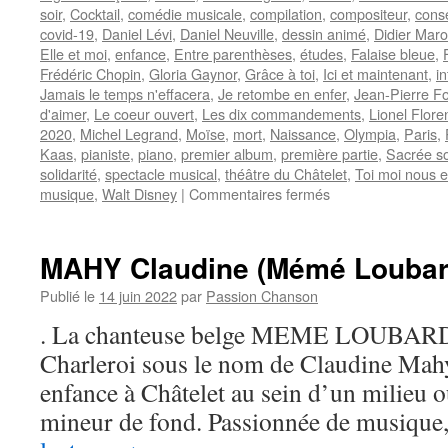
soir
,
Cocktail
,
comédie musicale
,
compilation
,
compositeur
,
cons
covid-19
,
Daniel Lévi
,
Daniel Neuville
,
dessin animé
,
Didier Mar
Elle et moi
,
enfance
,
Entre parenthèses
,
études
,
Falaise bleue
,
Frédéric Chopin
,
Gloria Gaynor
,
Grâce à toi
,
Ici et maintenant
,
i
Jamais le temps n'effacera
,
Je retombe en enfer
,
Jean-Pierre Fo
d'aimer
,
Le coeur ouvert
,
Les dix commandements
,
Lionel Flore
2020
,
Michel Legrand
,
Moïse
,
mort
,
Naissance
,
Olympia
,
Paris
,
Kaas
,
pianiste
,
piano
,
premier album
,
première partie
,
Sacrée so
solidarité
,
spectacle musical
,
théâtre du Châtelet
,
Toi moi nous e
sur
musique
,
Walt Disney
|
Commentaires fermés
LEVI
Daniel
MAHY Claudine (Mémé Loubar
Publié le
14 juin 2022
par
Passion Chanson
. La chanteuse belge MEME LOUBARD n
Charleroi sous le nom de Claudine Mahy
enfance à Châtelet au sein d’un milieu o
mineur de fond. Passionnée de musiqu