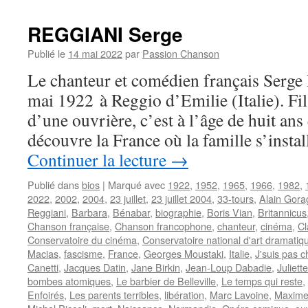
REGGIANI Serge
Publié le
14 mai 2022
par
Passion Chanson
Le chanteur et comédien français Serg
mai 1922 à Reggio d’Emilie (Italie). Fil
d’une ouvrière, c’est à l’âge de huit ans 
découvre la France où la famille s’inst
Continuer la lecture
→
Publié dans
bios
|
Marqué avec
1922
,
1952
,
1965
,
1966
,
1982
,
2022
,
2002
,
2004
,
23 juillet
,
23 juillet 2004
,
33-tours
,
Alain Gora
Reggiani
,
Barbara
,
Bénabar
,
biographie
,
Boris Vian
,
Britannicus
Chanson française
,
Chanson francophone
,
chanteur
,
cinéma
,
Cl
Conservatoire du cinéma
,
Conservatoire national d'art dramatiq
Macias
,
fascisme
,
France
,
Georges Moustaki
,
Italie
,
J'suis pas c
Canetti
,
Jacques Datin
,
Jane Birkin
,
Jean-Loup Dabadie
,
Juliette
bombes atomiques
,
Le barbier de Belleville
,
Le temps qui reste
,
Enfoirés
,
Les parents terribles
,
libération
,
Marc Lavoine
,
Maxime 