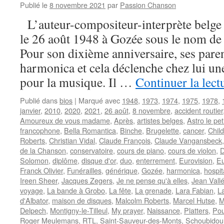
Publié le
8 novembre 2021
par
Passion Chanson
L’auteur-compositeur-interprète belg
le 26 août 1948 à Gozée sous le nom d
Pour son dixième anniversaire, ses paren
harmonica et cela déclenche chez lui un
pour la musique. Il …
Continuer la lect
Publié dans
bios
|
Marqué avec
1948
,
1973
,
1974
,
1975
,
1978
,
janvier
,
2010
,
2020
,
2021
,
26 août
,
8 novembre
,
accident routier
Amoureux de vous madame
,
Après
,
artistes belges
,
Astro le pet
francophone
,
Bella Romantica
,
Binche
,
Brugelette
,
cancer
,
Child
Roberts
,
Christian Vidal
,
Claude François
,
Claude Vangansbeck
de la Chanson
,
conservatoire
,
cours de piano
,
cours de violon
,
D
Solomon
,
diplôme
,
disque d'or
,
duo
,
enterrement
,
Eurovision
,
Eu
Franck Olivier
,
Funérailles
,
générique
,
Gozée
,
harmonica
,
hospit
Ireen Sheer
,
Jacques Zegers
,
Je ne pense qu'à elles
,
Jean Vall
voyage
,
La bande à Grobo
,
La fête
,
La grenade
,
Lara Fabian
,
L
d'Albator
,
maison de disques
,
Malcolm Roberts
,
Marcel Hutse
,
M
Delpech
,
Montigny-le-Tilleul
,
My prayer
,
Naissance
,
Platters
,
Pour
Roger Meulemans
,
RTL
,
Saint-Sauveur-des-Monts
,
Schoubidou