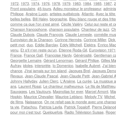
1972
,
1973
,
1974
,
1976
,
1978
,
1979
,
1983
,
1984
,
1985
,
1987
,
2
Front populaire
,
45-tours
,
Adieu monsieur le professeur
,
adminis
Philippe
,
Arsène Lupin
,
artistes québécois
,
Atlantic
,
Avec la tête
belles belles
,
Bill Haley
,
biographie
,
Bleu blanc rouge et des frite
comme ça que l'on s'est aimé
,
Cécile Valéry
,
Celui qui reste et c
Chanson francophone
,
chanson populaire
,
Chanteur de jazz
,
Ch
Claude Dubois
,
Claude François
,
Claude Lemesle
,
comédie mus
Eurovision de la Chanson
,
Corinne Hermès
,
Corinne Miller
,
Dick
petit mot
,
duo
,
Eddie Barclay
,
Eddy Mitchell
,
Elektra
,
Enrico Mac
venu
,
Et s'il n'en reste qu'un
,
Etienne Roda-Gil
,
Eurovision 1971
France
,
France Gall
,
Françoise Hardy
,
Générosité
,
Gentleman ca
Georgette Lemaire
,
Gérard Lenorman
,
Gérard Philipe
,
Gilles Ma
Aufray
,
idoles
,
interprète
,
Io Domenico
,
Isabelle Aubret
,
J'ai bie
chance
,
J'irai jamais sur ton island
,
Jacques Brel
,
Jacques Dema
Revaux
,
Jean-Claude Pascal
,
Jean-Claude Petit
,
Jean-Gabriel A
Johnny Hallyday
,
Julien Clerc
,
L'Arsène
,
La curée
,
La musique a
ans
,
Laurent Rossi
,
Le chanteur malheureux
,
Le fils de Matthieu
Sauvages
,
Les Vautours
,
Magnolias for ever
,
Marcel Amont
,
Mar
Hopkin
,
Maurice Chevalier
,
Maurice Leblanc
,
Melody TV
,
Michel
de films
,
Naissance
,
On ne refait pas le monde avec une chans
ta vie
,
Patachou
,
Patricia Lavila
,
Patrick Topaloff
,
Pierre Delano
pour moi c’est tout
,
Quelquefois
,
Radio Télévision Suisse
,
Roger