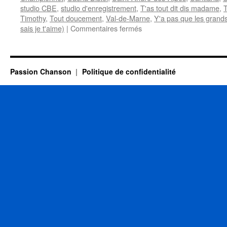
studio CBE
,
studio d'enregistrement
,
T'as tout dit dis madame
,
T
Timothy
,
Tout doucement
,
Val-de-Marne
,
Y'a pas que les grands
sur
sais je t'aime)
|
Commentaires fermés
ESTARDY
Bernard
Passion Chanson
Politique de confidentialité