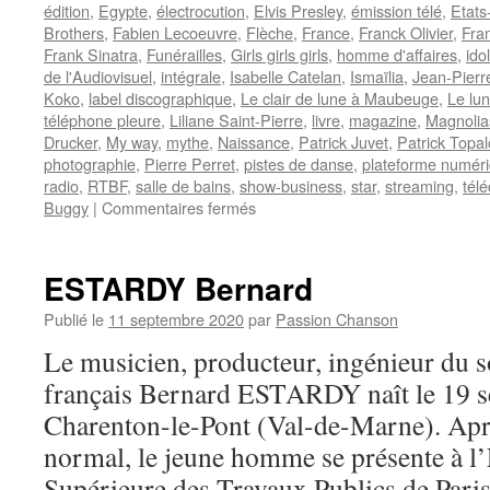
édition
,
Egypte
,
électrocution
,
Elvis Presley
,
émission télé
,
Etats
Brothers
,
Fabien Lecoeuvre
,
Flèche
,
France
,
Franck Olivier
,
Fra
Frank Sinatra
,
Funérailles
,
Girls girls girls
,
homme d'affaires
,
ido
de l'Audiovisuel
,
intégrale
,
Isabelle Catelan
,
Ismaïlia
,
Jean-Pierr
Koko
,
label discographique
,
Le clair de lune à Maubeuge
,
Le lun
téléphone pleure
,
Liliane Saint-Pierre
,
livre
,
magazine
,
Magnolias
Drucker
,
My way
,
mythe
,
Naissance
,
Patrick Juvet
,
Patrick Topal
photographie
,
Pierre Perret
,
pistes de danse
,
plateforme numér
radio
,
RTBF
,
salle de bains
,
show-business
,
star
,
streaming
,
tél
sur
Buggy
|
Commentaires fermés
FRANCOIS
Claude
ESTARDY Bernard
Publié le
11 septembre 2020
par
Passion Chanson
Le musicien, producteur, ingénieur du s
français Bernard ESTARDY naît le 19 
Charenton-le-Pont (Val-de-Marne). Aprè
normal, le jeune homme se présente à l
Supérieure des Travaux Publics de Pari