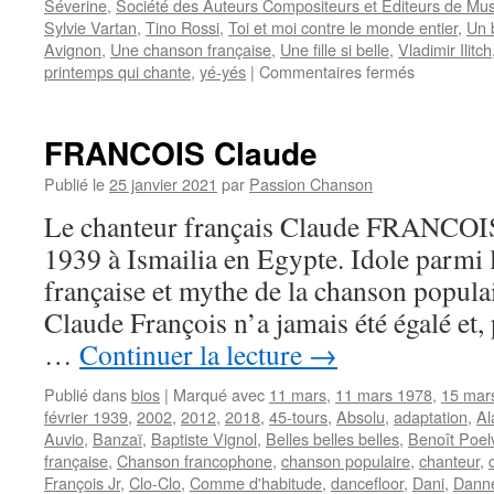
Séverine
,
Société des Auteurs Compositeurs et Editeurs de Mus
Sylvie Vartan
,
Tino Rossi
,
Toi et moi contre le monde entier
,
Un 
Avignon
,
Une chanson française
,
Une fille si belle
,
Vladimir Ilitch
sur
printemps qui chante
,
yé-yés
|
Commentaires fermés
BOURTAY
Jean-
Pierre
FRANCOIS Claude
Publié le
25 janvier 2021
par
Passion Chanson
Le chanteur français Claude FRANCOIS n
1939 à Ismailia en Egypte. Idole parmi l
française et mythe de la chanson popula
Claude François n’a jamais été égalé et,
…
Continuer la lecture
→
Publié dans
bios
|
Marqué avec
11 mars
,
11 mars 1978
,
15 mar
février 1939
,
2002
,
2012
,
2018
,
45-tours
,
Absolu
,
adaptation
,
Al
Auvio
,
Banzaï
,
Baptiste Vignol
,
Belles belles belles
,
Benoît Poel
française
,
Chanson francophone
,
chanson populaire
,
chanteur
,
François Jr
,
Clo-Clo
,
Comme d'habitude
,
dancefloor
,
Dani
,
Dann