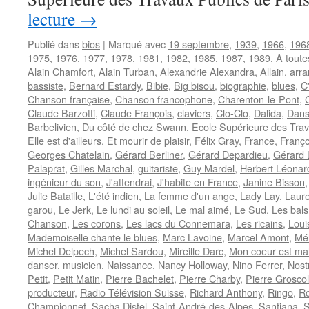
lecture
→
Publié dans
bios
|
Marqué avec
19 septembre
,
1939
,
1966
,
196
1975
,
1976
,
1977
,
1978
,
1981
,
1982
,
1985
,
1987
,
1989
,
A toutes
Alain Chamfort
,
Alain Turban
,
Alexandrie Alexandra
,
Allain
,
arra
bassiste
,
Bernard Estardy
,
Bibie
,
Big bisou
,
biographie
,
blues
,
C
Chanson française
,
Chanson francophone
,
Charenton-le-Pont
,
Claude Barzotti
,
Claude François
,
claviers
,
Clo-Clo
,
Dalida
,
Dans
Barbelivien
,
Du côté de chez Swann
,
Ecole Supérieure des Trav
Elle est d'ailleurs
,
Et mourir de plaisir
,
Félix Gray
,
France
,
Franç
Georges Chatelain
,
Gérard Berliner
,
Gérard Depardieu
,
Gérard
Palaprat
,
Gilles Marchal
,
guitariste
,
Guy Mardel
,
Herbert Léonar
ingénieur du son
,
J'attendrai
,
J'habite en France
,
Janine Bisson
Julie Bataille
,
L'été indien
,
La femme d'un ange
,
Lady Lay
,
Laure
garou
,
Le Jerk
,
Le lundi au soleil
,
Le mal aimé
,
Le Sud
,
Les bals
Chanson
,
Les corons
,
Les lacs du Connemara
,
Les ricains
,
Loui
Mademoiselle chante le blues
,
Marc Lavoine
,
Marcel Amont
,
Mé
Michel Delpech
,
Michel Sardou
,
Mireille Darc
,
Mon coeur est ma
danser
,
musicien
,
Naissance
,
Nancy Holloway
,
Nino Ferrer
,
Nost
Petit
,
Petit Matin
,
Pierre Bachelet
,
Pierre Charby
,
Pierre Grosco
producteur
,
Radio Télévision Suisse
,
Richard Anthony
,
Ringo
,
R
Championnet
,
Sacha Distel
,
Saint-André-des-Alpes
,
Santiana
,