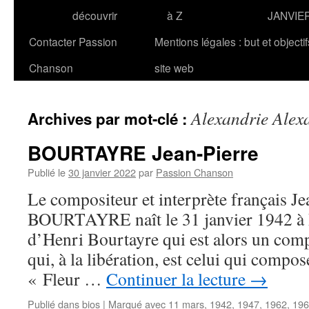
découvrir
à Z
JANVIE
Contacter Passion
Mentions légales : but et objecti
Chanson
site web
Alexandrie Alex
Archives par mot-clé :
BOURTAYRE Jean-Pierre
Publié le
30 janvier 2022
par
Passion Chanson
Le compositeur et interprète français Je
BOURTAYRE naît le 31 janvier 1942 à Pari
d’Henri Bourtayre qui est alors un comp
qui, à la libération, est celui qui compo
« Fleur …
Continuer la lecture
→
Publié dans
bios
|
Marqué avec
11 mars
,
1942
,
1947
,
1962
,
196