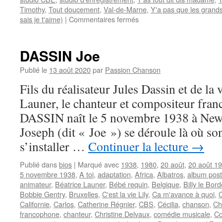
Timothy
,
Tout doucement
,
Val-de-Marne
,
Y'a pas que les grands
sur
sais je t'aime)
|
Commentaires fermés
ESTARDY
Bernard
DASSIN Joe
Publié le
13 août 2020
par
Passion Chanson
Fils du réalisateur Jules Dassin et de la 
Launer, le chanteur et compositeur fran
DASSIN naît le 5 novembre 1938 à New
Joseph (dit « Joe ») se déroule là où so
s’installer …
Continuer la lecture
→
Publié dans
bios
|
Marqué avec
1938
,
1980
,
20 août
,
20 août 1
5 novembre 1938
,
A toi
,
adaptation
,
Africa
,
Albatros
,
album pos
animateur
,
Béatrice Launer
,
Bébé requin
,
Belgique
,
Billy le Bord
Bobbie Gentry
,
Bruxelles
,
C'est la vie Lily
,
Ca m'avance à quoi
,
Californie
,
Carlos
,
Catherine Régnier
,
CBS
,
Cécilia
,
chanson
,
Ch
francophone
,
chanteur
,
Christine Delvaux
,
comédie musicale
,
Co