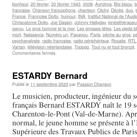
bonheur
,
20 février
,
20 février 1943
,
2008
,
Avrotros
,
Big bisou
,
b
française
,
Chanson francophone
,
chanteur
,
Clichy
,
Décès
,
duo
,
France
,
Françoise Dolto
,
humour
,
INA
,
Institut National de l'Audi
Chrisostome Dolto
,
Joe Dassin
,
Johnny Hallyday
,
kinésithérapeu
garou
,
Le gros homme et la mer
,
Les grosses têtes
,
Les pieds b
mort
,
Naissance
,
Numéro un
,
Papayou
,
Paris
,
pêche au gros
,
pé
psychanalyste
,
radio française
,
radio périphérique
,
Rosalie
,
RTL
Vartan
,
télévision néerlandaise
,
Toppop
,
Tout nu et tout bronzé
,
sur
Commentaires fermés
CARLOS
ESTARDY Bernard
Publié le
11 septembre 2020
par
Passion Chanson
Le musicien, producteur, ingénieur du s
français Bernard ESTARDY naît le 19 
Charenton-le-Pont (Val-de-Marne). Aprè
normal, le jeune homme se présente à l
Supérieure des Travaux Publics de Pari