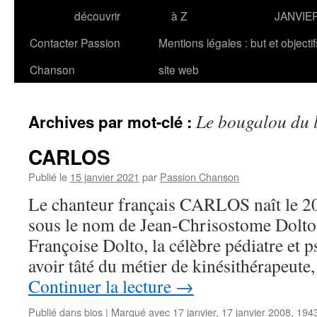
découvrir
à Z
JANVIE
Contacter Passion
Mentions légales : but et objecti
Chanson
site web
Le bougalou du 
Archives par mot-clé :
CARLOS
Publié le
15 janvier 2021
par
Passion Chanson
Le chanteur français CARLOS naît le 20
sous le nom de Jean-Chrisostome Dolto et 
Françoise Dolto, la célèbre pédiatre et 
avoir tâté du métier de kinésithérapeute,
Continuer la lecture
→
Publié dans
bios
|
Marqué avec
17 janvier
,
17 janvier 2008
,
194