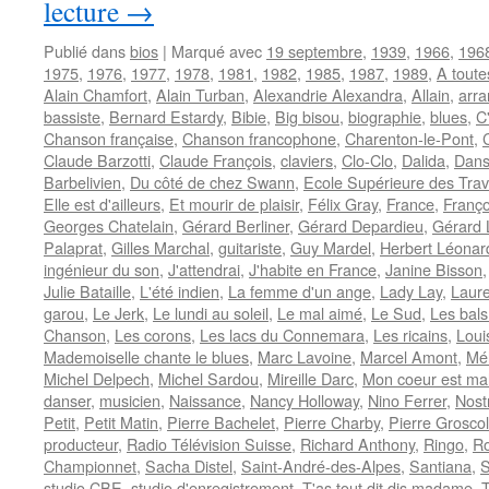
lecture
→
Publié dans
bios
|
Marqué avec
19 septembre
,
1939
,
1966
,
196
1975
,
1976
,
1977
,
1978
,
1981
,
1982
,
1985
,
1987
,
1989
,
A toutes
Alain Chamfort
,
Alain Turban
,
Alexandrie Alexandra
,
Allain
,
arra
bassiste
,
Bernard Estardy
,
Bibie
,
Big bisou
,
biographie
,
blues
,
C
Chanson française
,
Chanson francophone
,
Charenton-le-Pont
,
Claude Barzotti
,
Claude François
,
claviers
,
Clo-Clo
,
Dalida
,
Dans
Barbelivien
,
Du côté de chez Swann
,
Ecole Supérieure des Trav
Elle est d'ailleurs
,
Et mourir de plaisir
,
Félix Gray
,
France
,
Franç
Georges Chatelain
,
Gérard Berliner
,
Gérard Depardieu
,
Gérard
Palaprat
,
Gilles Marchal
,
guitariste
,
Guy Mardel
,
Herbert Léonar
ingénieur du son
,
J'attendrai
,
J'habite en France
,
Janine Bisson
Julie Bataille
,
L'été indien
,
La femme d'un ange
,
Lady Lay
,
Laure
garou
,
Le Jerk
,
Le lundi au soleil
,
Le mal aimé
,
Le Sud
,
Les bals
Chanson
,
Les corons
,
Les lacs du Connemara
,
Les ricains
,
Loui
Mademoiselle chante le blues
,
Marc Lavoine
,
Marcel Amont
,
Mé
Michel Delpech
,
Michel Sardou
,
Mireille Darc
,
Mon coeur est ma
danser
,
musicien
,
Naissance
,
Nancy Holloway
,
Nino Ferrer
,
Nost
Petit
,
Petit Matin
,
Pierre Bachelet
,
Pierre Charby
,
Pierre Grosco
producteur
,
Radio Télévision Suisse
,
Richard Anthony
,
Ringo
,
R
Championnet
,
Sacha Distel
,
Saint-André-des-Alpes
,
Santiana
,
studio CBE
,
studio d'enregistrement
,
T'as tout dit dis madame
,
T