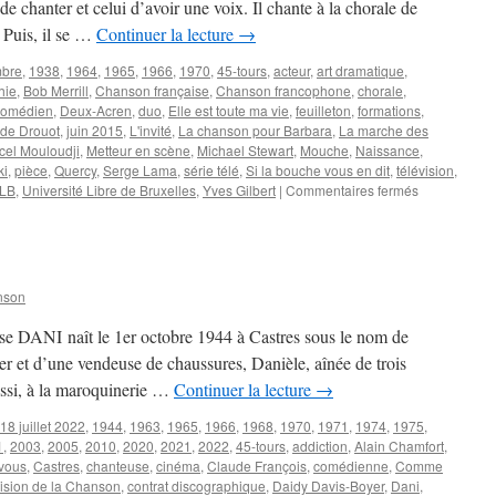
 chanter et celui d’avoir une voix. Il chante à la chorale de
 Puis, il se …
Continuer la lecture
→
mbre
,
1938
,
1964
,
1965
,
1966
,
1970
,
45-tours
,
acteur
,
art dramatique
,
hie
,
Bob Merrill
,
Chanson française
,
Chanson francophone
,
chorale
,
comédien
,
Deux-Acren
,
duo
,
Elle est toute ma vie
,
feuilleton
,
formations
,
de Drouot
,
juin 2015
,
L'invité
,
La chanson pour Barbara
,
La marche des
cel Mouloudji
,
Metteur en scène
,
Michael Stewart
,
Mouche
,
Naissance
,
ki
,
pièce
,
Quercy
,
Serge Lama
,
série télé
,
Si la bouche vous en dit
,
télévision
,
sur
LB
,
Université Libre de Bruxelles
,
Yves Gilbert
|
Commentaires fermés
DROUOT
Jean-
Claude
nson
se DANI naît le 1er octobre 1944 à Castres sous le nom de
er et d’une vendeuse de chaussures, Danièle, aînée de trois
aussi, à la maroquinerie …
Continuer la lecture
→
18 juillet 2022
,
1944
,
1963
,
1965
,
1966
,
1968
,
1970
,
1971
,
1974
,
1975
,
1
,
2003
,
2005
,
2010
,
2020
,
2021
,
2022
,
45-tours
,
addiction
,
Alain Chamfort
,
vous
,
Castres
,
chanteuse
,
cinéma
,
Claude François
,
comédienne
,
Comme
ision de la Chanson
,
contrat discographique
,
Daidy Davis-Boyer
,
Dani
,