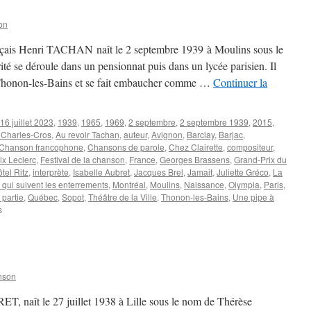
on
rançais Henri TACHAN naît le 2 septembre 1939 à Moulins sous le
té se déroule dans un pensionnat puis dans un lycée parisien. Il
de Thonon-les-Bains et se fait embaucher comme …
Continuer la
16 juillet 2023
,
1939
,
1965
,
1969
,
2 septembre
,
2 septembre 1939
,
2015
,
Charles-Cros
,
Au revoir Tachan
,
auteur
,
Avignon
,
Barclay
,
Barjac
,
Chanson francophone
,
Chansons de parole
,
Chez Clairette
,
compositeur
,
ix Leclerc
,
Festival de la chanson
,
France
,
Georges Brassens
,
Grand-Prix du
ôtel Ritz
,
interprète
,
Isabelle Aubret
,
Jacques Brel
,
Jamait
,
Juliette Gréco
,
La
 qui suivent les enterrements
,
Montréal
,
Moulins
,
Naissance
,
Olympia
,
Paris
,
 partie
,
Québec
,
Sopot
,
Théâtre de la Ville
,
Thonon-les-Bains
,
Une pipe à
sur
s
TACHAN
Henri
nson
ET, naît le 27 juillet 1938 à Lille sous le nom de Thérèse