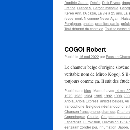
Danièle Graule
,
Décès
,
Dick Rivers
,
drog
France
,
France 5
,
Garçon manqué
,
Georg
Keren Ann
,
l'Alcazar
,
La vie à 25 ans
,
Lais
revue
,
mort
,
N comme Never Again
,
Nais
Perpignan
,
photos
,
première partie
,
prési
Tout dépend du contexte
,
Tout se passe d
COGOI Robert
Publié le
16 mai 2022
par
Passion Chan
Le chanteur belge d’origine slovèn
véritable nom de Mirco Kogoj. S’il 
toujours comme ça. Il suit des étu
Publié dans
bios
|
Marqué avec
14 mai 2
1979
,
1982
,
1984
,
1985
,
1992
,
1998
,
200
Ariola
,
Ariola Express
,
artistes belges
,
Au 
francophone
,
Belgique néerlandophone
,
Chanson francophone
,
chanteur
,
Charler
Copenhague
,
Couillet
,
Coupe du monde d
Esperanza
,
Eurovision
,
Eurovision 1964
,
eenzaam zonder jou
,
inhumation
,
Japon
,