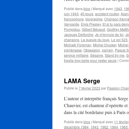
Publié dans
bios
|
Marqué avec
1943
,
19
juin 1943
,
45-tours
,
accident routier
,
Alain
francophone
,
biographie
,
Chanson frança
Vangarde
,
Elvis Presley
,
Et si tu pars dem
Pompidou
,
Gilbert Bécaud
,
Godfrey Matt
Jacques Delforche
,
Je m'ennuie de toi
,
Je
chansons
,
La gueule du loup
,
Le vol 523
Michaël Foreman
,
Michel Drucker
,
Michel
s'embrasse
,
Obsession
,
parrain
,
Pascal S
service militaire
,
Sésame
,
Stand by me
,
S
fragile trop belle pour rester seule
|
Comme
LAMA Serge
Publié le
7 février 2023
par
Passion Cha
L’auteur et interprète français Se
Chauvier, est chanteur d’opérette e
dans la cité bordelaise puis à Pari
Publié dans
bios
|
Marqué avec
11 février
décembre 1984
,
1943
,
1962
,
1964
,
1965