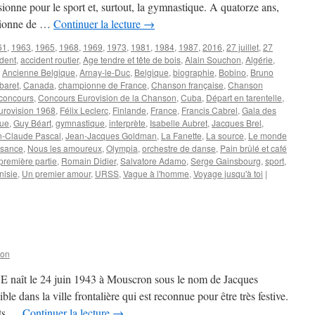
sionne pour le sport et, surtout, la gymnastique. A quatorze ans,
mpionne de …
Continuer la lecture
→
61
,
1963
,
1965
,
1968
,
1969
,
1973
,
1981
,
1984
,
1987
,
2016
,
27 juillet
,
27
dent
,
accident routier
,
Age tendre et tête de bois
,
Alain Souchon
,
Algérie
,
,
Ancienne Belgique
,
Arnay-le-Duc
,
Belgique
,
biographie
,
Bobino
,
Bruno
baret
,
Canada
,
championne de France
,
Chanson française
,
Chanson
concours
,
Concours Eurovision de la Chanson
,
Cuba
,
Départ en tarentelle
,
urovision 1968
,
Félix Leclerc
,
Finlande
,
France
,
Francis Cabrel
,
Gala des
que
,
Guy Béart
,
gymnastique
,
interprète
,
Isabelle Aubret
,
Jacques Brel
,
n-Claude Pascal
,
Jean-Jacques Goldman
,
La Fanette
,
La source
,
Le monde
ssance
,
Nous les amoureux
,
Olympia
,
orchestre de danse
,
Pain brûlé et café
première partie
,
Romain Didier
,
Salvatore Adamo
,
Serge Gainsbourg
,
sport
,
nisie
,
Un premier amour
,
URSS
,
Vague à l'homme
,
Voyage jusqu'à toi
|
son
naît le 24 juin 1943 à Mouscron sous le nom de Jacques
le dans la ville frontalière qui est reconnue pour être très festive.
ents …
Continuer la lecture
→