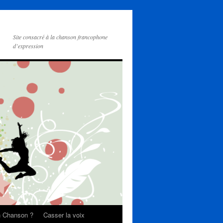
Site consacré à la chanson francophone
d’expression
on Chanson ?
Casser la voix