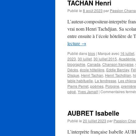
TACHAN Henri
Publié le
8 août 2023
par
Passion Chans
L’auteur-compositeur-interprète f
vrai nom Henri Tachdjian. Sa scolari
entre ensuite à l’école hôtelière 
lecture
→
Publié dans
bios
|
Marqué avec
16 juillet
,
2023
,
30 juillet
,
30 juillet 2015
,
Académie 
biographie
,
Canada
,
Chanson française
,
Décès
,
école hôtelière
,
Eddie Barclay
,
Fél
Disque
,
Henri Tachan
,
Henri Tachdjian
,
h
table habituelle
,
La tendresse
,
Les chiens
Pierre Perret
,
poèmes
,
Pologne
,
première
pépé
,
Yves Jamait
|
Commentaires fermé
AUBRET Isabelle
Publié le
20 juillet 2023
par
Passion Cha
L’interprète française Isabelle AUBR