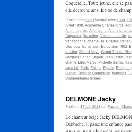
Coquerelle. Toute jeune, elle se pas
elle décroche ainsi le titre de cha
Publié dans
bios
|
Marqué avec
1938
,
19
juillet 1938
,
Académie Charles-Cros
,
acci
Allain Leprest
,
Allemagne
,
Allons enfants
Coquatrix
,
Bruxelles
,
C'est beau la vie
,
ca
francophone
,
chanteuse
,
Charles Trenet
,
Des mots
,
Eurovision
,
Eurovision 1962
,
E
artistes
,
Gérard Meys
,
Grand-Prix du Dis
Jacques Canetti
,
Japon
,
Jean Ferrat
,
Jea
chante
,
Lille
,
Maroc
,
Michelle Senlis
,
Nai
sans lait
,
Paris
,
Philips
,
Pigalle
,
Pologne
,
Suisse
,
Thérèse Coquerelle
,
tournées
,
Tu
sur
Commentaires fermés
AUBRET
Isabelle
DELMONE Jacky
Publié le
17 juin 2023
par
Passion Chan
Le chanteur belge Jacky DELMONE 
Delforche. Il passe une enfance paisib
Alors qu’il est adolescent, ses par