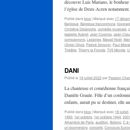
découvre Luis Mariano, le bonheur de
l’église de Deux-Acren notamment.
Publié dans
bios
|
Marqué avec
17 déce
Belgique
,
Belgique francophone
,
biograp
Christine Delaroche
,
comédie musicale
,
Isabelle Aubret
,
Jean Cosmos
,
Jean-Clau
compagnons
,
Lessines
,
Magali Noël
,
Mar
Olivier Olivia
,
Patrick Simonin
,
Paul Misra
Théâtre
,
Thierry la Fronde
,
TV5 Monde
,
U
DANI
Publié le
19 juillet 2022
par
Passion Cha
La chanteuse et comédienne françai
Danièle Graule. Fille d’un cordonni
enfants, aurait pu se destiner, elle 
Publié dans
bios
|
Marqué avec
18 juillet
,
1993
,
1er octobre
,
1er octobre 1944
,
200
Alhambra de Paris
,
audition
,
Bobino
,
C à 
un boomerang
,
concerts
,
Concours Eurov