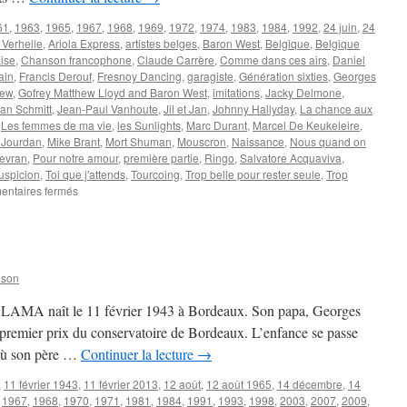
61
,
1963
,
1965
,
1967
,
1968
,
1969
,
1972
,
1974
,
1983
,
1984
,
1992
,
24 juin
,
24
 Verhelle
,
Ariola Express
,
artistes belges
,
Baron West
,
Belgique
,
Belgique
ise
,
Chanson francophone
,
Claude Carrère
,
Comme dans ces airs
,
Daniel
ain
,
Francis Derouf
,
Fresnoy Dancing
,
garagiste
,
Génération sixties
,
Georges
hew
,
Gofrey Matthew Lloyd and Baron West
,
imitations
,
Jacky Delmone
,
an Schmitt
,
Jean-Paul Vanhoute
,
Jil et Jan
,
Johnny Hallyday
,
La chance aux
,
Les femmes de ma vie
,
les Sunlights
,
Marc Durant
,
Marcel De Keukeleire
,
 Jourdan
,
Mike Brant
,
Mort Shuman
,
Mouscron
,
Naissance
,
Nous quand on
evran
,
Pour notre amour
,
première partie
,
Ringo
,
Salvatore Acquaviva
,
uspicion
,
Toi que j'attends
,
Tourcoing
,
Trop belle pour rester seule
,
Trop
sur
ntaires fermés
DELMONE
Jacky
nson
rge LAMA naît le 11 février 1943 à Bordeaux. Son papa, Georges
t premier prix du conservatoire de Bordeaux. L’enfance se passe
s où son père …
Continuer la lecture
→
,
11 février 1943
,
11 février 2013
,
12 août
,
12 août 1965
,
14 décembre
,
14
,
1967
,
1968
,
1970
,
1971
,
1981
,
1984
,
1991
,
1993
,
1998
,
2003
,
2007
,
2009
,