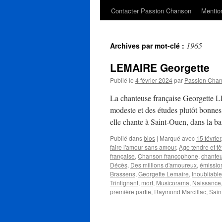
Contacter Passion Chanson
Mention
1965
Archives par mot-clé :
LEMAIRE Georgette
Publié le
4 février 2024
par
Passion Cha
La chanteuse française Georgette L
modeste et des études plutôt bonnes 
elle chante à Saint-Ouen, dans la 
Publié dans
bios
|
Marqué avec
15 février
faire l'amour sans amour
,
Age tendre et tê
française
,
Chanson francophone
,
chante
Décès
,
Des millions d'amoureux
,
émission
Brassens
,
Georgette Lemaire
,
Inoubliable
Trintignant
,
mort
,
Musicorama
,
Naissance
première partie
,
Raymond Marcillac
,
Sain