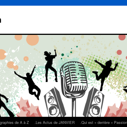
n
graphies de A à Z
.Les Actus de JANVIER
.Qui est « derrière » Passi