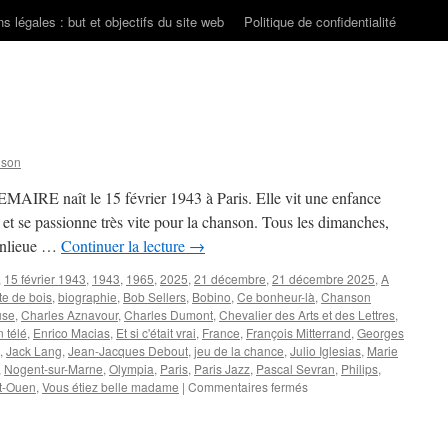
s légales : but et objectifs du site web
Politique de confidentialité
nson
EMAIRE naît le 15 février 1943 à Paris. Elle vit une enfance
et se passionne très vite pour la chanson. Tous les dimanches,
banlieue …
Continuer la lecture
→
,
15 février 1943
,
1943
,
1965
,
2025
,
21 décembre
,
21 décembre 2025
,
A
te de bois
,
biographie
,
Bob Sellers
,
Bobino
,
Ce bonheur-là
,
Chanson
use
,
Charles Aznavour
,
Charles Dumont
,
Chevalier des Arts et des Lettres
,
 télé
,
Enrico Macias
,
Et si c'était vrai
,
France
,
François Mitterrand
,
Georges
,
Jack Lang
,
Jean-Jacques Debout
,
jeu de la chance
,
Julio Iglesias
,
Marie
,
Nogent-sur-Marne
,
Olympia
,
Paris
,
Paris Jazz
,
Pascal Sevran
,
Philips
,
sur
t-Ouen
,
Vous étiez belle madame
|
Commentaires fermés
LEMAIRE
Georgette