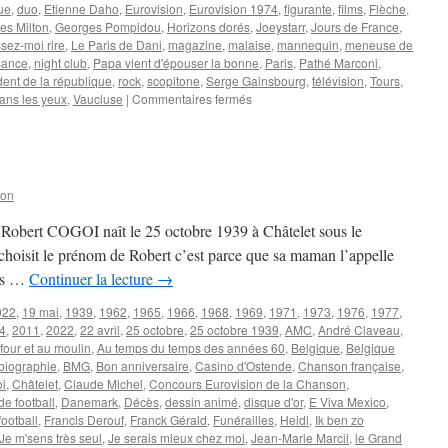
ue
,
duo
,
Etienne Daho
,
Eurovision
,
Eurovision 1974
,
figurante
,
films
,
Flèche
,
es Milton
,
Georges Pompidou
,
Horizons dorés
,
Joeystarr
,
Jours de France
,
sez-moi rire
,
Le Paris de Dani
,
magazine
,
malaise
,
mannequin
,
meneuse de
sance
,
night club
,
Papa vient d'épouser la bonne
,
Paris
,
Pathé Marconi
,
dent de la république
,
rock
,
scopitone
,
Serge Gainsbourg
,
télévision
,
Tours
,
sur
ans les yeux
,
Vaucluse
|
Commentaires fermés
DANI
son
e Robert COGOI naît le 25 octobre 1939 à Châtelet sous le
choisit le prénom de Robert c’est parce que sa maman l’appelle
des …
Continuer la lecture
→
022
,
19 mai
,
1939
,
1962
,
1965
,
1966
,
1968
,
1969
,
1971
,
1973
,
1976
,
1977
,
4
,
2011
,
2022
,
22 avril
,
25 octobre
,
25 octobre 1939
,
AMC
,
André Claveau
,
four et au moulin
,
Au temps du temps des années 60
,
Belgique
,
Belgique
biographie
,
BMG
,
Bon anniversaire
,
Casino d'Ostende
,
Chanson française
,
oi
,
Châtelet
,
Claude Michel
,
Concours Eurovision de la Chanson
,
e football
,
Danemark
,
Décès
,
dessin animé
,
disque d'or
,
E Viva Mexico
,
football
,
Francis Derouf
,
Franck Gérald
,
Funérailles
,
Heidi
,
Ik ben zo
Je m'sens très seul
,
Je serais mieux chez moi
,
Jean-Marie Marcil
,
le Grand