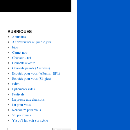
RUBRIQUES
Actualités
Anniversaires au jour le jour
bios
Carnet noir
Chanson . net
Concerts à venir
Concerts passés (Archives)
Ecoutés pour vous (Albums+EP's)
Ecoutés pour vous (Singles)
Edito
Ephémères rides
Festivals
La presse aux chansons
Lu pour vous
Rencontré pour vous
Vu pour vous
Y'a qu'à les voir sur scène