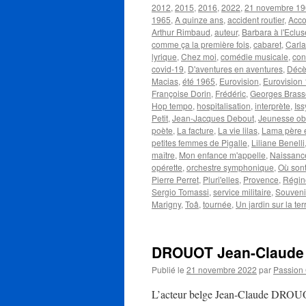
2012
,
2015
,
2016
,
2022
,
21 novembre 1
1965
,
A quinze ans
,
accident routier
,
Acco
Arthur Rimbaud
,
auteur
,
Barbara à l'Eclus
comme ça la première fois
,
cabaret
,
Carla
lyrique
,
Chez moi
,
comédie musicale
,
con
covid-19
,
D'aventures en aventures
,
Décè
Macias
,
été 1965
,
Eurovision
,
Eurovision
Françoise Dorin
,
Frédéric
,
Georges Bras
Hop tempo
,
hospitalisation
,
interprète
,
Is
Petit
,
Jean-Jacques Debout
,
Jeunesse ob
poète
,
La facture
,
La vie lilas
,
Lama père et
petites femmes de Pigalle
,
Liliane Benelli
maître
,
Mon enfance m'appelle
,
Naissanc
opérette
,
orchestre symphonique
,
Où sont
Pierre Perret
,
Pluri'elles
,
Provence
,
Régin
Sergio Tomassi
,
service militaire
,
Souvenir
Marigny
,
Toâ
,
tournée
,
Un jardin sur la ter
DROUOT Jean-Claude
Publié le
21 novembre 2022
par
Passion
L’acteur belge Jean-Claude DROUOT