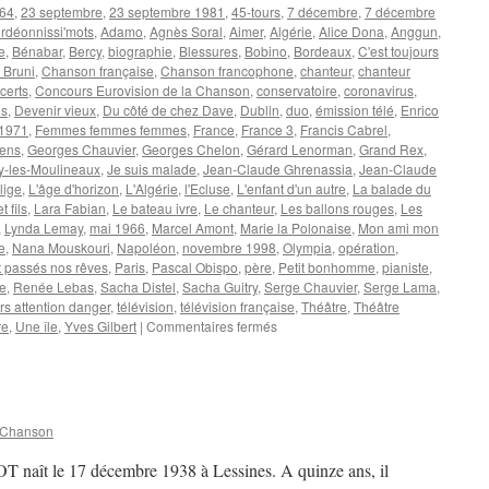
964
,
23 septembre
,
23 septembre 1981
,
45-tours
,
7 décembre
,
7 décembre
rdéonnissi'mots
,
Adamo
,
Agnès Soral
,
Aimer
,
Algérie
,
Alice Dona
,
Anggun
,
e
,
Bénabar
,
Bercy
,
biographie
,
Blessures
,
Bobino
,
Bordeaux
,
C'est toujours
 Bruni
,
Chanson française
,
Chanson francophone
,
chanteur
,
chanteur
certs
,
Concours Eurovision de la Chanson
,
conservatoire
,
coronavirus
,
s
,
Devenir vieux
,
Du côté de chez Dave
,
Dublin
,
duo
,
émission télé
,
Enrico
 1971
,
Femmes femmes femmes
,
France
,
France 3
,
Francis Cabrel
,
sens
,
Georges Chauvier
,
Georges Chelon
,
Gérard Lenorman
,
Grand Rex
,
sy-les-Moulineaux
,
Je suis malade
,
Jean-Claude Ghrenassia
,
Jean-Claude
lige
,
L'âge d'horizon
,
L'Algérie
,
l'Ecluse
,
L'enfant d'un autre
,
La balade du
 fils
,
Lara Fabian
,
Le bateau ivre
,
Le chanteur
,
Les ballons rouges
,
Les
,
Lynda Lemay
,
mai 1966
,
Marcel Amont
,
Marie la Polonaise
,
Mon ami mon
e
,
Nana Mouskouri
,
Napoléon
,
novembre 1998
,
Olympia
,
opération
,
 passés nos rêves
,
Paris
,
Pascal Obispo
,
père
,
Petit bonhomme
,
pianiste
,
e
,
Renée Lebas
,
Sacha Distel
,
Sacha Guitry
,
Serge Chauvier
,
Serge Lama
,
s attention danger
,
télévision
,
télévision française
,
Théâtre
,
Théâtre
sur
re
,
Une île
,
Yves Gilbert
|
Commentaires fermés
LAMA
Serge
 Chanson
 naît le 17 décembre 1938 à Lessines. A quinze ans, il