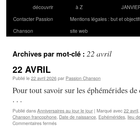
découvrir
à Z
JANVIE
Contacter Passion
Mentions légales : but et objecti
Chanson
site web
22 avril
Archives par mot-clé :
22 AVRIL
Publié le
22 avril 2026
par
Passion Chanson
Pour tout savoir sur les éphémérides 
. . .
Publié dans
Anniversaires au jour le jour
|
Marqué avec
22 avril
Chanson francophone
,
Date de naissance
,
Ephémérides
,
lieu d
sur
Commentaires fermés
22
AVRIL