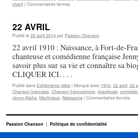
sur
chant
|
Commentaires fermés
Nicolas
PEYRAC
à
22 AVRIL
Maurage
(B):
Publié le
22 avril 2014
par
Passion Chanson
acoustique
22 avril 1910 : Naissance, à Fort-de-Fra
improvisé
mais
chanteuse et comédienne française Je
apprivoisé
savoir plus sur sa vie et connaître sa bio
CLIQUER ICI. . . .
Publié dans
Ephémères rides
|
Marqué avec
1910
,
22 avril
,
22 a
Chanson française
,
Chanson francophone
,
chanteuse
,
comédie
sur
Jenny Alpha
,
Martinique
,
Naissance
|
Commentaires fermés
22
AVR
Passion Chanson
Politique de confidentialité