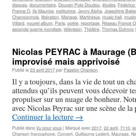
disques
,
documentaire
,
Douvan Pote Doudou
,
études
,
Federico 
France Ô
,
Ile Maurice
,
institutrice
,
Jenny Alpha
,
Josephine Bake
Champonnois
,
libération
,
Mariage
,
Martinique
,
music-hall
,
musiq
Villard
,
nouvel album
,
Paris
,
poète
,
reportage
,
Réseau France O
seconde guerre mondiale
,
télévision
,
Théâtre
,
Thomas Dutronc
Nicolas PEYRAC à Maurage (B
improvisé mais apprivoisé
Publié le
23 avril 2017
par
Passion Chanson
Il y a toujours, dans la vie de tout un 
attendus qu’ils peuvent vous décevoir t
propulser sur un nuage de bonheur. Not
avec Nicolas Peyrac sur une scène de la
Continuer la lecture
→
Publié dans
Vu pour vous
|
Marqué avec
2017
,
22 avril
,
7110
,
a
Chanson francophone
,
Concert
,
Guillaume Ledent
,
Maurage
,
Ni