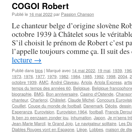
COGOI Robert
Publié le
16 mai 2022
par
Passion Chanson
Le chanteur belge d’origine slovène Ro
octobre 1939 à Châtelet sous le vérita
S’il choisit le prénom de Robert c’est 
l’appelle toujours comme ça. Il suit de
lecture
→
Publié dans
bios
|
Marqué avec
14 mai 2022
,
19 mai
,
1939
,
196
1973
,
1976
,
1977
,
1979
,
1982
,
1984
,
1985
,
1992
,
1998
,
2004
,
2
octobre 1939
,
AMC
,
André Claveau
,
Ariola
,
Ariola Express
,
arti
temps du temps des années 60
,
Belgique
,
Belgique francophon
biographie
,
BMG
,
Bon anniversaire
,
Casino d'Ostende
,
Chanson
chanteur
,
Charleroi
,
Châtelet
,
Claude Michel
,
Concours Eurovisi
Couillet
,
Coupe du monde de football
,
Danemark
,
Décès
,
dessin
Esperanza
,
Eurovision
,
Eurovision 1964
,
football
,
Francis Derou
Ik ben zo eenzaam zonder jou
,
inhumation
,
Japon
,
Je m'sens tr
Jean-Marie Marcil
,
le Grand Jojo
,
Le navigateur solitaire
,
Les Di
Diables Rouges vont en Espagne
,
Liège
,
Lobbes
,
maison de di