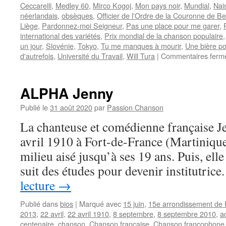
Ceccarelli
,
Medley 60
,
Mirco Kogoj
,
Mon pays noir
,
Mundial
,
Nai
néerlandais
,
obsèques
,
Officier de l'Ordre de la Couronne de Be
Liège
,
Pardonnez-moi Seigneur
,
Pas une place pour me garer
,
international des variétés
,
Prix mondial de la chanson populaire
un jour
,
Slovénie
,
Tokyo
,
Tu me manques à mourir
,
Une bière p
d'autrefois
,
Université du Travail
,
Will Tura
|
Commentaires ferm
ALPHA Jenny
Publié le
31 août 2020
par
Passion Chanson
La chanteuse et comédienne française 
avril 1910 à Fort-de-France (Martinique)
milieu aisé jusqu’à ses 19 ans. Puis, elle
suit des études pour devenir institutri
lecture
→
Publié dans
bios
|
Marqué avec
15 juin
,
15e arrondissement de 
2013
,
22 avril
,
22 avril 1910
,
8 septembre
,
8 septembre 2010
,
ac
centenaire
,
chanson
,
Chanson française
,
Chanson francophone