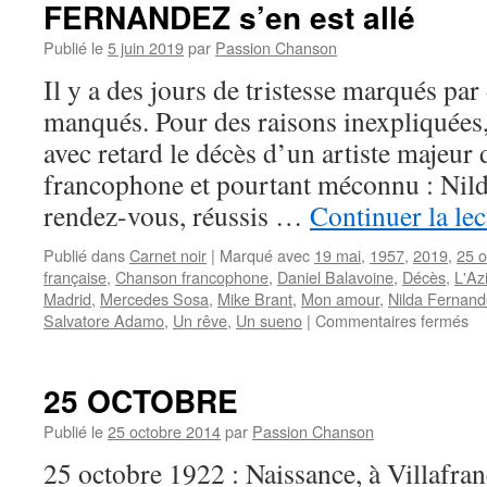
FERNANDEZ s’en est allé
Publié le
5 juin 2019
par
Passion Chanson
Il y a des jours de tristesse marqués pa
manqués. Pour des raisons inexpliquées
avec retard le décès d’un artiste majeur
francophone et pourtant méconnu : Nild
rendez-vous, réussis …
Continuer la le
Publié dans
Carnet noir
|
Marqué avec
19 mai
,
1957
,
2019
,
25 o
française
,
Chanson francophone
,
Daniel Balavoine
,
Décès
,
L'Az
Madrid
,
Mercedes Sosa
,
Mike Brant
,
Mon amour
,
Nilda Fernand
su
Salvatore Adamo
,
Un rêve
,
Un sueno
|
Commentaires fermés
Vo
cri
et
25 OCTOBRE
tal
me
Publié le
25 octobre 2014
par
Passion Chanson
:
25 octobre 1922 : Naissance, à Villafra
Ni