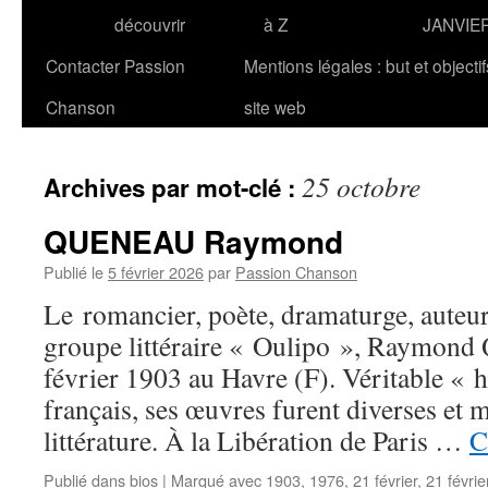
découvrir
à Z
JANVIE
Contacter Passion
Mentions légales : but et objecti
Chanson
site web
25 octobre
Archives par mot-clé :
QUENEAU Raymond
Publié le
5 février 2026
par
Passion Chanson
Le romancier, poète, dramaturge, auteu
groupe littéraire « Oulipo », Raymon
février 1903 au Havre (F). Véritable « 
français, ses œuvres furent diverses et m
littérature. À la Libération de Paris …
C
Publié dans
bios
|
Marqué avec
1903
,
1976
,
21 février
,
21 févri