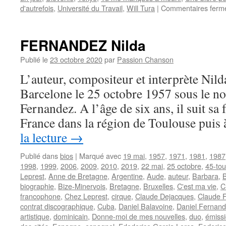
d'autrefois
,
Université du Travail
,
Will Tura
|
Commentaires ferm
FERNANDEZ Nilda
Publié le
23 octobre 2020
par
Passion Chanson
L’auteur, compositeur et interprète N
Barcelone le 25 octobre 1957 sous le n
Fernandez. A l’âge de six ans, il suit sa 
France dans la région de Toulouse pui
la lecture
→
Publié dans
bios
|
Marqué avec
19 mai
,
1957
,
1971
,
1981
,
1987
1998
,
1999
,
2006
,
2009
,
2010
,
2019
,
22 mai
,
25 octobre
,
45-tou
Leprest
,
Anne de Bretagne
,
Argentine
,
Aude
,
auteur
,
Barbara
,
biographie
,
Bize-Minervois
,
Bretagne
,
Bruxelles
,
C'est ma vie
,
C
francophone
,
Chez Leprest
,
cirque
,
Claude Dejacques
,
Claude F
contrat discographique
,
Cuba
,
Daniel Balavoine
,
Daniel Fernan
artistique
,
dominicain
,
Donne-moi de mes nouvelles
,
duo
,
émissi