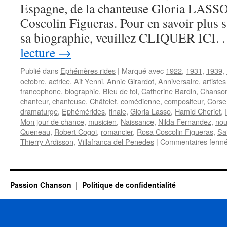
F
Espagne, de la chanteuse Gloria LASSO
s’
Coscolin Figueras. Pour en savoir plus s
es
all
sa biographie, veuillez CLIQUER ICI. .
lecture
→
Publié dans
Ephémères rides
|
Marqué avec
1922
,
1931
,
1939
,
octobre
,
actrice
,
Ait Yenni
,
Annie Girardot
,
Anniversaire
,
artiste
francophone
,
biographie
,
Bleu de toi
,
Catherine Bardin
,
Chanson
chanteur
,
chanteuse
,
Châtelet
,
comédienne
,
compositeur
,
Corse
dramaturge
,
Ephémérides
,
finale
,
Gloria Lasso
,
Hamid Cheriet
,
Mon jour de chance
,
musicien
,
Naissance
,
Nilda Fernandez
,
nou
Queneau
,
Robert Cogoi
,
romancier
,
Rosa Coscolin Figueras
,
Sa
Thierry Ardisson
,
Villafranca del Penedes
|
Commentaires ferm
Passion Chanson
Politique de confidentialité