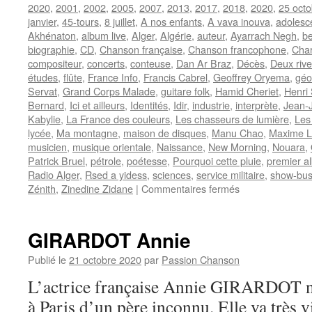
2020
,
2001
,
2002
,
2005
,
2007
,
2013
,
2017
,
2018
,
2020
,
25 octo
janvier
,
45-tours
,
8 juillet
,
A nos enfants
,
A vava inouva
,
adolesc
Akhénaton
,
album live
,
Alger
,
Algérie
,
auteur
,
Ayarrach Negh
,
b
biographie
,
CD
,
Chanson française
,
Chanson francophone
,
Char
compositeur
,
concerts
,
conteuse
,
Dan Ar Braz
,
Décès
,
Deux rive
études
,
flûte
,
France Info
,
Francis Cabrel
,
Geoffrey Oryema
,
géo
Servat
,
Grand Corps Malade
,
guitare folk
,
Hamid Cheriet
,
Henri
Bernard
,
Ici et ailleurs
,
Identités
,
Idir
,
industrie
,
interprète
,
Jean-
Kabylie
,
La France des couleurs
,
Les chasseurs de lumière
,
Les
lycée
,
Ma montagne
,
maison de disques
,
Manu Chao
,
Maxime Le
musicien
,
musique orientale
,
Naissance
,
New Morning
,
Nouara
,
Patrick Bruel
,
pétrole
,
poétesse
,
Pourquoi cette pluie
,
premier a
Radio Alger
,
Rsed a yidess
,
sciences
,
service militaire
,
show-bus
sur
Zénith
,
Zinedine Zidane
|
Commentaires fermés
IDIR
GIRARDOT Annie
Publié le
21 octobre 2020
par
Passion Chanson
L’actrice française Annie GIRARDOT na
à Paris d’un père inconnu. Elle va très v