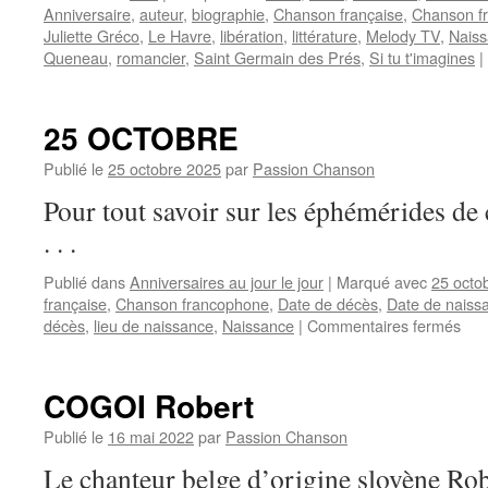
Anniversaire
,
auteur
,
biographie
,
Chanson française
,
Chanson f
Juliette Gréco
,
Le Havre
,
libération
,
littérature
,
Melody TV
,
Nais
Queneau
,
romancier
,
Saint Germain des Prés
,
Si tu t'imagines
|
25 OCTOBRE
Publié le
25 octobre 2025
par
Passion Chanson
Pour tout savoir sur les éphémérides 
. . .
Publié dans
Anniversaires au jour le jour
|
Marqué avec
25 octo
française
,
Chanson francophone
,
Date de décès
,
Date de naiss
sur
décès
,
lieu de naissance
,
Naissance
|
Commentaires fermés
25
OC
COGOI Robert
Publié le
16 mai 2022
par
Passion Chanson
Le chanteur belge d’origine slovène Ro