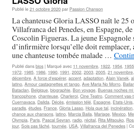
LASSO Gloria
Publié le
21 octobre 2020
par
Passion Chanson
La chanteuse Gloria LASSO naît le 25 
Villafranca del Penedes, en Espagne, de
Coscolin Figueras. La jeune Espagnole s
d’infirmière lorsqu’elle doit remplacer
une chanteuse tombée malade …
Contin
Publié dans
bios
|
Marqué avec
11 novembre
,
1922
,
1954
,
1955
1972
,
1985
,
1986
,
1990
,
1991
,
2002
,
2003
,
2005
,
21 novembre
décembre
,
A force d'espérer
,
accent
,
adaptation
,
Alain Vanek
,
a
latino
,
Amour castagnettes et tango
,
Ave Maria No Morro
,
Baila
Bataclan
,
Belgique
,
biographie
,
Bon voyage
,
Buenas noches mi
francophone
,
chanteuse
,
Charleroi
,
Cine Teatro
,
Comment vas-t
Cuernavaca
,
Dalida
,
Décès
,
émission télé
,
Espagne
,
Etats-Unis
paradis
,
études
,
France
,
Gloria Lasso
,
Hola que tal
,
incinération
chance aux chansons
,
latino
,
Marcia Baila
,
Mariage
,
Mexico
,
Me
Olympia
,
Paris
,
Pascal Sevran
,
radio
,
récital
,
Rita Mitsouko
,
Ros
jour
,
Sois pas fâché
,
tournée
,
USA
,
Villafranca del Penedes
|
Co