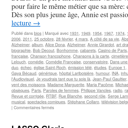
pour faire le même métier que sa mère: 
Dès son plus jeune âge, Annie est pas
lecture
→
Publié dans
bios
|
Marqué avec
1931
,
1949
,
1954
,
1967
,
1974
,
2006
,
2011
,
25 octobre
,
28 février
,
4 mars
,
A côté de sa vie
,
Abs
Alzheimer
,
album
,
Alice Dona
,
Alzheimer
,
Annie Girardot
,
art dr
biographie
,
Bob Decout
,
Bonhomme
,
cabarets
,
Casino de Paris
française
,
Chanson francophone
,
Chansons à la carte
,
cimetièr
Lelouch
,
comédie
,
Comédie Française
,
conservatoire
,
Dans une
duo
,
échec
,
église Saint-Roch
,
émission télé
,
études
,
Europe 1
,
Gaya Bécaud
,
générique
,
hôpital Lariboisière
,
humour
,
INA
,
inh
l'Audiovisuel
,
Je voudrais tant que tu sois là
,
Jean-Paul Gaultier
vent des moissons
,
Madame Marguerite
,
Maria Pacôme
,
Michae
obsèques
,
Paris
,
Paroles de femmes
,
Philippe Vancles
,
radio
,
r
Revue et corrigée
,
RTBF
,
Rue Blanche
,
second rôle
,
Serge La
musical
,
spectacles comiques
,
Stéphane Collaro
,
télévision belg
sur
|
Commentaires fermés
GIRARDOT
Annie