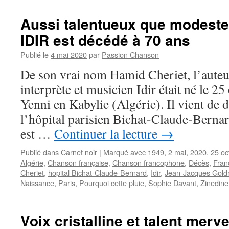
Aussi talentueux que modeste, 
IDIR est décédé à 70 ans
Publié le
4 mai 2020
par
Passion Chanson
De son vrai nom Hamid Cheriet, l’aute
interprète et musicien Idir était né le 2
Yenni en Kabylie (Algérie). Il vient de 
l’hôpital parisien Bichat-Claude-Bernard.
est …
Continuer la lecture
→
Publié dans
Carnet noir
|
Marqué avec
1949
,
2 mai
,
2020
,
25 oc
Algérie
,
Chanson française
,
Chanson francophone
,
Décès
,
Fran
Cheriet
,
hopital Bichat-Claude-Bernard
,
Idir
,
Jean-Jacques Gol
Naissance
,
Paris
,
Pourquoi cette pluie
,
Sophie Davant
,
Zinedine
Voix cristalline et talent merve