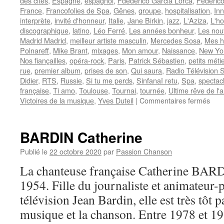
des cités
,
Espagne
,
espagnol
,
Fdederico Garcia Lorca
,
Federico
France
,
Francofolies de Spa
,
Gênes
,
groupe
,
hospitalisation
,
In
interprète
,
invité d'honneur
,
Italie
,
Jane Birkin
,
jazz
,
L'Aziza
,
L'h
discographique
,
latino
,
Léo Ferré
,
Les années bonheur
,
Les nou
Madrid Madrid
,
meilleur artiste masculin
,
Mercedes Sosa
,
Mes 
Polnareff
,
Mike Brant
,
mixages
,
Mon amour
,
Naissance
,
New Yo
Nos fiançailles
,
opéra-rock
,
Paris
,
Patrick Sébastien
,
petits méti
rue
,
premier album
,
prises de son
,
Qui saura
,
Radio Télévision 
Didier
,
RTS
,
Russie
,
Si tu me perds
,
Sinfanaï retu
,
Spa
,
spectac
française
,
Ti amo
,
Toulouse
,
Tournai
,
tournée
,
Ultime rêve de l'
sur
Victoires de la musique
,
Yves Duteil
|
Commentaires fermés
FE
Nild
BARDIN Catherine
Publié le
22 octobre 2020
par
Passion Chanson
La chanteuse française Catherine BARDI
1954. Fille du journaliste et animateur-
télévision Jean Bardin, elle est très tôt 
musique et la chanson. Entre 1978 et 198