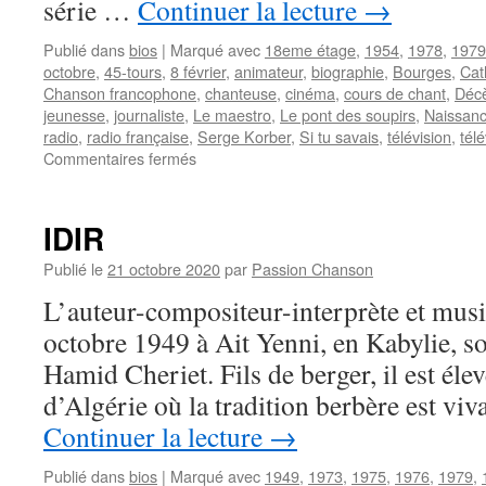
série …
Continuer la lecture
→
Publié dans
bios
|
Marqué avec
18eme étage
,
1954
,
1978
,
1979
octobre
,
45-tours
,
8 février
,
animateur
,
biographie
,
Bourges
,
Cat
Chanson francophone
,
chanteuse
,
cinéma
,
cours de chant
,
Déc
jeunesse
,
journaliste
,
Le maestro
,
Le pont des soupirs
,
Naissan
radio
,
radio française
,
Serge Korber
,
Si tu savais
,
télévision
,
tél
sur
Commentaires fermés
BARDIN
Catherine
IDIR
Publié le
21 octobre 2020
par
Passion Chanson
L’auteur-compositeur-interprète et musi
octobre 1949 à Ait Yenni, en Kabylie, s
Hamid Cheriet. Fils de berger, il est éle
d’Algérie où la tradition berbère est v
Continuer la lecture
→
Publié dans
bios
|
Marqué avec
1949
,
1973
,
1975
,
1976
,
1979
,