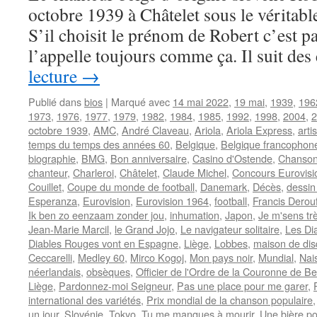
octobre 1939 à Châtelet sous le vérita
S’il choisit le prénom de Robert c’est 
l’appelle toujours comme ça. Il suit de
lecture
→
Publié dans
bios
|
Marqué avec
14 mai 2022
,
19 mai
,
1939
,
196
1973
,
1976
,
1977
,
1979
,
1982
,
1984
,
1985
,
1992
,
1998
,
2004
,
2
octobre 1939
,
AMC
,
André Claveau
,
Ariola
,
Ariola Express
,
arti
temps du temps des années 60
,
Belgique
,
Belgique francophon
biographie
,
BMG
,
Bon anniversaire
,
Casino d'Ostende
,
Chanson
chanteur
,
Charleroi
,
Châtelet
,
Claude Michel
,
Concours Eurovisi
Couillet
,
Coupe du monde de football
,
Danemark
,
Décès
,
dessin
Esperanza
,
Eurovision
,
Eurovision 1964
,
football
,
Francis Derou
Ik ben zo eenzaam zonder jou
,
inhumation
,
Japon
,
Je m'sens tr
Jean-Marie Marcil
,
le Grand Jojo
,
Le navigateur solitaire
,
Les Di
Diables Rouges vont en Espagne
,
Liège
,
Lobbes
,
maison de di
Ceccarelli
,
Medley 60
,
Mirco Kogoj
,
Mon pays noir
,
Mundial
,
Nai
néerlandais
,
obsèques
,
Officier de l'Ordre de la Couronne de Be
Liège
,
Pardonnez-moi Seigneur
,
Pas une place pour me garer
,
international des variétés
,
Prix mondial de la chanson populaire
un jour
,
Slovénie
,
Tokyo
,
Tu me manques à mourir
,
Une bière p