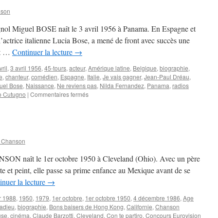
nson
gnol Miguel BOSE naît le 3 avril 1956 à Panama. En Espagne et
l’actrice italienne Lucia Bose, a mené de front avec succès une
rt …
Continuer la lecture
→
vril
,
3 avril 1956
,
45-tours
,
acteur
,
Amérique latine
,
Belgique
,
biographie
,
e
,
chanteur
,
comédien
,
Espagne
,
Italie
,
Je vais gagner
,
Jean-Paul Dréau
,
uel Bose
,
Naissance
,
Ne reviens pas
,
Nilda Fernandez
,
Panama
,
radios
sur
o Cutugno
|
Commentaires fermés
BOSE
Miguel
n Chanson
SON naît le 1er octobre 1950 à Cleveland (Ohio). Avec un père
nte et peint, elle passe sa prime enfance au Mexique avant de se
inuer la lecture
→
r 1988
,
1950
,
1979
,
1er octobre
,
1er octobre 1950
,
4 décembre 1986
,
Age
 adieu
,
biographie
,
Bons baisers de Hong Kong
,
Californie
,
Chanson
use
,
cinéma
,
Claude Barzotti
,
Cleveland
,
Con te partiro
,
Concours Eurovision