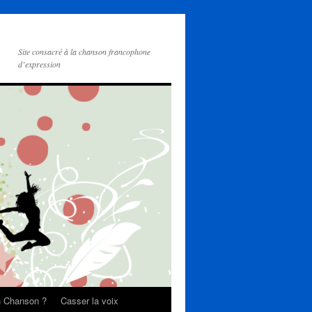
Site consacré à la chanson francophone
d’expression
on Chanson ?
Casser la voix