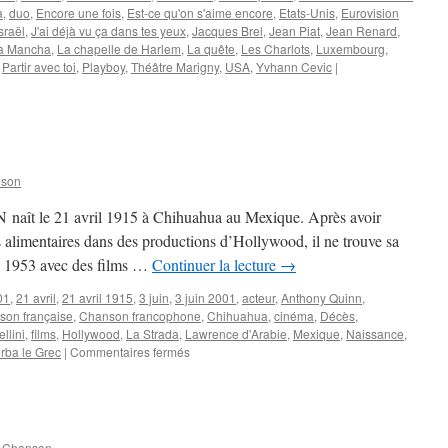
a
,
duo
,
Encore une fois
,
Est-ce qu'on s'aime encore
,
Etats-Unis
,
Eurovision
sraël
,
J'ai déjà vu ça dans tes yeux
,
Jacques Brel
,
Jean Piat
,
Jean Renard
,
la Mancha
,
La chapelle de Harlem
,
La quête
,
Les Charlots
,
Luxembourg
,
,
Partir avec toi
,
Playboy
,
Théâtre Marigny
,
USA
,
Yvhann Cevic
|
nson
naît le 21 avril 1915 à Chihuahua au Mexique. Après avoir
s alimentaires dans des productions d’Hollywood, il ne trouve sa
de 1953 avec des films …
Continuer la lecture
→
01
,
21 avril
,
21 avril 1915
,
3 juin
,
3 juin 2001
,
acteur
,
Anthony Quinn
,
son française
,
Chanson francophone
,
Chihuahua
,
cinéma
,
Décès
,
llini
,
films
,
Hollywood
,
La Strada
,
Lawrence d'Arabie
,
Mexique
,
Naissance
,
sur
rba le Grec
|
Commentaires fermés
QUINN
Anthony
n Chanson