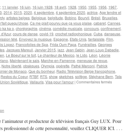
r
,
11 janvier
,
16 juin
,
16 juin 1928
,
18 avril
,
1928
,
1950
,
1955
,
1956
,
1967
,
3
,
2014
,
2015
,
2020
,
4 septembre
,
4 septembre 2020
,
actrice
,
Age tendre et
rdy
,
artistes belges
,
Belgique
,
belgitude
,
Bobino
,
Bourvil
,
Brésil
,
Bruxelles
,
'fait quequ'chose
,
Ca me plaît pourvu que ça vous plaise
,
cabaret
,
Cannes
,
 ka ka o
,
chorégraphie
,
cinéma
,
comédie musicale
,
concours
,
confinement
,
 d'Azur
,
cours de danse
,
covid-19
,
crochet radiophonique
,
Cuba
,
danseuse
,
ission télé
,
Envoyez la musique
,
Espagne
,
Etats-Unis
,
fantaisiste
,
Film
,
is Lopez
,
Francofolies de Spa
,
Frida Oum Papa
,
Funérailles
,
Georges
tes
,
Jacques Mareuil
,
Janvier 2015
,
jazz
,
Jean Gabin
,
Jean-Loup Dabadie
,
ken
,
Le Boeuf sur le toit
,
Le chanteur de Mexico
,
le Lido
,
Léon
,
Léonie
riano
,
Maintenant je sais
,
Marche-en-Famenne
,
meneuse de revue
,
,
Notre liberté
,
obsèques
,
Olympia
,
opérette
,
Pathé Marconi
,
Patrick
ainier de Monaco
,
Que du bonheur
,
Radio Télévision Belge francophone
,
,
Restos du Coeur
,
RTBF
,
RTS
,
show
,
sketches
,
solfège
,
Stéphane Bern
,
Tata
sur
Union Soviétique
,
Vallauris
,
Visa pour l'amour
|
Commentaires fermés
CORDY
Annie
son
de l’animateur et producteur de télévision français Guy LUX. Pour
urs professionnel de cette personnalité, veuillez CLIQUER ICI. . . .