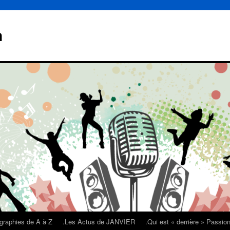
n
graphies de A à Z
.Les Actus de JANVIER
.Qui est « derrière » Passi