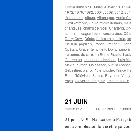
Publié dans
bios
|
Marqué avec
10 janvie
1972
,
1976
,
1982
,
2004
,
2008
,
2012
,
201
tête de bois
,
album
,
Allemagne
,
Annie Co
C'est votre vie
,
Ca ira mieux demain
,
Ca m
chanteuse
,
chants de Noël
,
Charleroi
,
Cho
contrat discographique
,
coronavirus
,
Côte
Darry Cowl
,
Décès
,
émission spéciale
,
ém
Fleur de papillon
,
France
,
France 2
,
Franc
Guétary
,
Grace Kelly
,
Hello Dolly
,
humoris
La bonne du curé
,
La Route Fleurie
,
Lae
Cooreman
,
Les années bonheur
,
Luis Ma
Mexique
,
mort
,
Naissance
,
Nini la chance
Sébastien
,
piano
,
Pic et pioche
,
Prince R
Radio Télévision Suisse
,
Raymond Vincy
Yoyo
,
télévision française
,
Tête de linotte
,
21 JUIN
Publié le
21 juin 2014
par
Passion Chan
21 juin 1919 : Naissance, à Paris, 
en savoir plus sur la vie et le parco