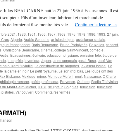
lge Julos BEAUCARNE naît le 27 juin 1936 à Ecaussinnes. Il est
t sculpteur. Fils d’un inventeur, fabricant et marchand de
-fils de fermier et il se montre très vite …
Continuer la lecture
→
mbre 2021
,
1936
,
1961
,
1966
,
1967
,
1968
,
1975
,
1978
,
1986
,
1993
,
27 juin
,
-Cros
,
Algérie
,
Arabie Saoudite
,
artistes belges
,
assistance sociale
,
gique francophone
,
Boris Beaucarne
,
Bruno Podalydès
,
Bruxelles
,
cabaret
,
e
,
Christophe Beaucarne
,
cinéma
,
collège Saint-Vincent
,
comédie
,
Décès
,
Ecaussinnes
,
écrivain
,
éducation physique
,
émission télé
,
étude de
Inde
,
interprète
,
inventeur
,
Japon
,
Je ne songeais pas à Rose
,
José Van
e balbuzard fluviatile
,
Le constructeur de pagodes
,
le Jaseur boréal
,
Le
de la dame en noir
,
Le petit royaume
,
Le sort d'ici bas
,
Les loups ont des
Max Elskamp
,
Mexique
,
mime
,
Monique Morelli
,
mort
,
Naissance
,
O Claire
philologie romane
,
poète
,
professeur
,
Provence
,
Québec
,
Radio Télévision
s du Mont-Saint-Michel
,
RTBF
,
sculpteur
,
Soignies
,
télévision
,
télévision
sur
s pistoles
,
Vancouver
|
Commentaires fermés
BEAUCARNE
Julos
(ARMATH)
Chanson
ecteur artistique belge Roland VERLOOVEN, également connu