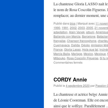
La chanteuse Gloria LASSO naît le 
le nom de Rosa Coscolin Figueras. L
remplacer, au dernier moment, un
Publié dans
bios
|
Marqué avec
11 nove
1990
,
1991
,
2002
,
2003
,
2005
,
21 novem
adaptation
,
Alain Vanek
,
album
,
Amérique
Bailando con Marcia
,
Barcelone
,
Batacla
française
,
Chanson francophone
,
chante
Cuernavaca
,
Dalida
,
Décès
,
émission tél
France
,
Gloria Lasso
,
Hola que tal
,
inciné
Marcia Baila
,
Mariage
,
Mexico
,
Mexique
,
Mitsouko
,
Rosa Coscolin Figueras
,
Si tu 
sur
Commentaires fermés
LASSO
Gloria
CORDY Annie
Publié le
4 septembre 2020
par
Passion 
La chanteuse et actrice belge Anni
de Léonie Cooreman. Elle est encore
ainsi que le solfège. Parallèlement