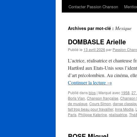
Contacter Passion Chanson
Mention
Mexique
Archives par mot-clé :
DOMBASLE Arielle
Publié le
13 avril 2026
par
Passion Chan
L’actrice, réalisatrice et chanteus
Hartford aux Etats-Unis sous l’ident
d’art précolombien. Au cinéma, elle
Continuer la lecture
→
Publié dans
bios
|
Marqué avec
1958
,
27 
Boris Vian
,
Chanson française
,
Chanson 
de musique
,
Cours Simon
,
danse classiq
fait trop beau pour travailler
,
Inna Modja
,
Paris
,
Philippe Katerine
,
réalisatrice
,
Théâ
BOSE Miguel