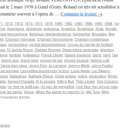
le 2 mars 1938 à Gand (Gent). Roland est très tôt sensibilisé à
 l’emmène souvent à l’opéra de …
Continuer la lecture
→
71
,
1972
,
1973
,
1974
,
1975
,
1978
,
1980
,
1982
,
1985
,
1986
,
1990
,
1998
,
1er
mie
,
Allemagne
,
Alzheimer
,
ambiance
,
Angelina
,
Angélique
,
Anita
,
Armath
,
ique francophone
,
Belgique néerlandophone
,
biographie
,
Bruxelles
,
Bye
die
,
Chanson française
,
Chanson francophone
,
Chanson nostalgique
,
seau
,
compositeur
,
contrat discographique
,
Coupe du monde de football
,
cès
,
Di Quinto Rocco
,
Diables Rouges
,
Diese kleine serenade
,
directeur
agne
,
football
,
footballeur
,
Franck Olivier
,
Gagné d'avance
,
Gand
,
Gent
,
Get
,
Grand Jojo
,
grand-père
,
groupe de bal
,
groupe musical
,
Helmut Lotti
,
 t'aime bien papa
,
Jimmy Frey
,
Jo Lemaire
,
Johnny White
,
Johny Fostier
,
Les oranges
,
Les petites boules pour la toux
,
Louis Neefs
,
Luc Steeno
,
xique
,
Naissance
,
Nathalie Paque
,
Ookie pookie
,
opéra
,
producteur
,
Ringo
,
ade
,
Sergent Flagada
,
Si tu voulais
,
Sitting Bull
,
Théo Linder
,
Toto Cutugno
,
 pas
,
Un mot ne suffit pas
,
Un peu de sympathie
,
Une fleur rien qu'une rose
,
Vive les saints
,
Vogue
,
When the saints go marchin' in
,
Will Tura
,
Willy
sur
mmentaires fermés
VERLOOVEN
Roland
(ARMATH)
hanson