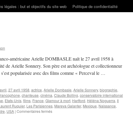
s légales : but et objectifs du site web
Politique de confidentialité
son
e franco-américaine Arielle DOMBASLE naît le 27 avril 1958 à
ité de Arielle Sonnery. Son père est archéologue et collectionneur
 s’est popularisée avec des films comme « Perceval le …
avril
,
27 avril 1958
,
actrice
,
Arielle Dombasle
,
Arielle Sonnery
,
biographie
,
francophone
,
chanteuse
,
cinéma
,
Claude Bolling
,
conservatoire international
ue
,
Etats-Unis
,
films
,
France
,
Glamour à mort
,
Hartford
,
Héléna Noguerra
,
Il
Laurent Ruquier
,
Les Parisiennes
,
Mareva Galanter
,
Mexique
,
Naissance
,
sur
tre
,
USA
|
Commentaires fermés
DOMBASLE
Arielle