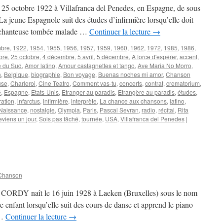
25 octobre 1922 à Villafranca del Penedes, en Espagne, de sous
a jeune Espagnole suit des études d’infirmière lorsqu’elle doit
e chanteuse tombée malade …
Continuer la lecture
→
mbre
,
1922
,
1954
,
1955
,
1956
,
1957
,
1959
,
1960
,
1962
,
1972
,
1985
,
1986
,
bre
,
25 octobre
,
4 décembre
,
5 avril
,
5 décembre
,
A force d'espérer
,
accent
,
 du Sud
,
Amor latino
,
Amour castagnettes et tango
,
Ave Maria No Morro
,
n
,
Belgique
,
biographie
,
Bon voyage
,
Buenas noches mi amor
,
Chanson
use
,
Charleroi
,
Cine Teatro
,
Comment vas-tu
,
concerts
,
contrat
,
crematorium
,
é
,
Espagne
,
Etats-Unis
,
Etranger au paradis
,
Etrangère au paradis
,
études
,
ration
,
infarctus
,
infirmière
,
interprète
,
La chance aux chansons
,
latino
,
Naissance
,
nostalgie
,
Olympia
,
Paris
,
Pascal Sevran
,
radio
,
récital
,
Rita
reviens un jour
,
Sois pas fâché
,
tournée
,
USA
,
Villafranca del Penedes
|
Chanson
e CORDY naît le 16 juin 1928 à Laeken (Bruxelles) sous le nom
 enfant lorsqu’elle suit des cours de danse et apprend le piano
 …
Continuer la lecture
→