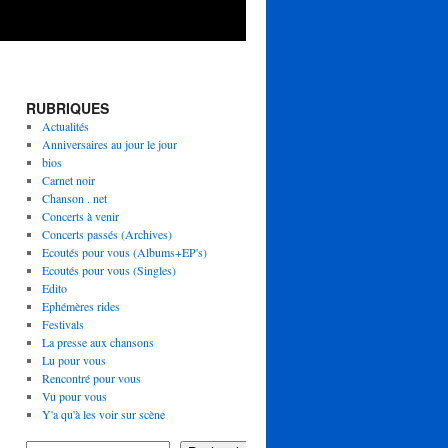
RUBRIQUES
Actualités
Anniversaires au jour le jour
bios
Carnet noir
Chanson . net
Concerts à venir
Concerts passés (Archives)
Ecoutés pour vous (Albums+EP's)
Ecoutés pour vous (Singles)
Edito
Ephémères rides
Festivals
La presse aux chansons
Lu pour vous
Rencontré pour vous
Vu pour vous
Y'a qu'à les voir sur scène