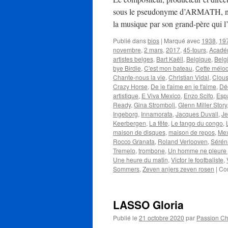
sous le pseudonyme d’ARMATH, naît 
la musique par son grand-père qui
Publié dans
bios
|
Marqué avec
1938
,
19
novembre
,
2 mars
,
2017
,
45-tours
,
Acadé
artistes belges
,
Bart Kaëll
,
Belgique
,
Belg
bye Birdie
,
C'est mon bateau
,
Cette mélo
Chante-nous la vie
,
Christian Vidal
,
Clou
Crazy Horse
,
De je t'aime en je t'aime
,
Dé
artistique
,
E Viva Mexico
,
Enzo Scifo
,
Esp
Ready
,
Gina Stromboli
,
Glenn Miller Story
Ingeborg
,
Innamorata
,
Jacques Duvall
,
Je
Keerbergen
,
La fête
,
Le tango du congo
,
maison de disques
,
maison de repos
,
Me
Rocco Granata
,
Roland Verlooven
,
Sérén
Tremelo
,
trombone
,
Un homme ne pleure
Une heure du matin
,
Victor le footbaliste
,
Sommers
,
Zeven anjers zeven rosen
|
Co
LASSO Gloria
Publié le
21 octobre 2020
par
Passion C