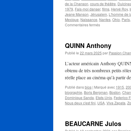
de la Chanson
,
cours de théâtre
,
Dulcine
1979
,
Fais-moi danser
,
films
,
Hervé Roy
,
I
Jeane Manson
,
Jérusalem
,
L'homme de 
Mexique
,
Naissance
,
Nantes
,
Ohio
,
Paris
sur
Commentaires fermés
MANSON
Jeane
QUINN Anthony
Publié le
22 mars 2025
par
Passion Cha
L’acteur américain Anthony QUINN 
obtenu de très nombreux petits rôle
réelle place au cinéma qu’à partir 
Publié dans
bios
|
Marqué avec
1915
,
20
biographie
,
Boris Bergman
,
Boston
,
Chan
Dominique Sanda
,
Etats-Unis
,
Federico Fe
Nous deux c'est fini
,
USA
,
Viva Zapata
,
Zo
BEAUCARNE Julos
Publié le
19 septembre 2021
par
Passio