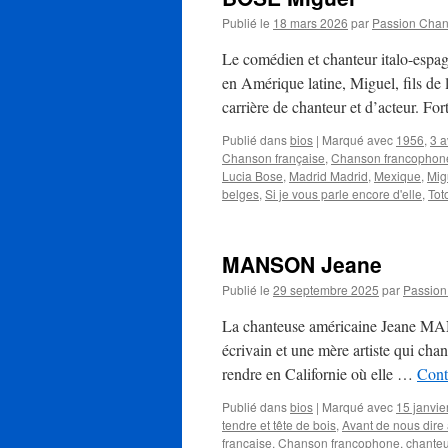
Publié le
18 mars 2026
par
Passion Cha
Le comédien et chanteur italo-espa
en Amérique latine, Miguel, fils de 
carrière de chanteur et d’acteur. Fo
Publié dans
bios
|
Marqué avec
1956
,
3 a
Chanson française
,
Chanson francophon
Lucia Bose
,
Madrid Madrid
,
Mexique
,
Mig
belges
,
Si je vous parle encore d'elle
,
Tot
MANSON Jeane
Publié le
29 septembre 2025
par
Passio
La chanteuse américaine Jeane MAN
écrivain et une mère artiste qui cha
rendre en Californie où elle …
Cont
Publié dans
bios
|
Marqué avec
15 janvie
tendre et tête de bois
,
Avant de nous dire
française
,
Chanson francophone
,
chante