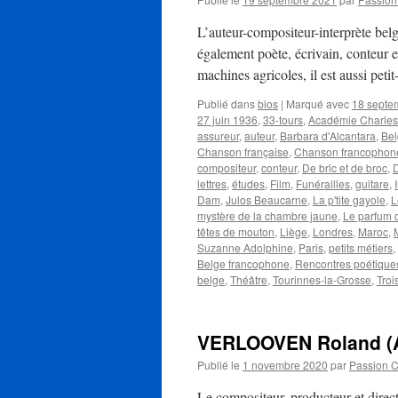
L’auteur-compositeur-interprète be
également poète, écrivain, conteur e
machines agricoles, il est aussi petit
Publié dans
bios
|
Marqué avec
18 septe
27 juin 1936
,
33-tours
,
Académie Charles
assureur
,
auteur
,
Barbara d'Alcantara
,
Bel
Chanson française
,
Chanson francophon
compositeur
,
conteur
,
De bric et de broc
,
lettres
,
études
,
Film
,
Funérailles
,
guitare
,
Dam
,
Julos Beaucarne
,
La p'tite gayole
,
L
mystère de la chambre jaune
,
Le parfum 
têtes de mouton
,
Liège
,
Londres
,
Maroc
,
Suzanne Adolphine
,
Paris
,
petits métiers
,
Belge francophone
,
Rencontres poétique
belge
,
Théâtre
,
Tourinnes-la-Grosse
,
Troi
VERLOOVEN Roland 
Publié le
1 novembre 2020
par
Passion 
Le compositeur, producteur et dir