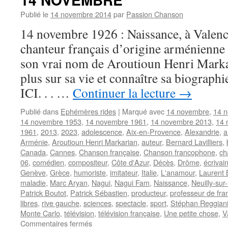
Publié le
14 novembre 2014
par
Passion Chanson
14 novembre 1926 : Naissance, à Valenc
chanteur français d’origine arménien
son vrai nom de Aroutioun Henri Markar
plus sur sa vie et connaître sa biograp
ICI. . . …
Continuer la lecture
→
Publié dans
Ephémères rides
|
Marqué avec
14 novembre
,
14 
14 novembre 1953
,
14 novembre 1961
,
14 novembre 2013
,
14 
1961
,
2013
,
2023
,
adolescence
,
Aix-en-Provence
,
Alexandrie
,
a
Arménie
,
Aroutioun Henri Markarian
,
auteur
,
Bernard Lavilliers
,
Canada
,
Cannes
,
Chanson française
,
Chanson francophone
,
ch
06
,
comédien
,
compositeur
,
Côte d'Azur
,
Décès
,
Drôme
,
écrivai
Genève
,
Grèce
,
humoriste
,
imitateur
,
Italie
,
L'anamour
,
Laurent 
maladie
,
Marc Aryan
,
Nagui
,
Nagui Fam
,
Naissance
,
Neuilly-sur
Patrick Boutot
,
Patrick Sébastien
,
producteur
,
professeur de fra
libres
,
rive gauche
,
sciences
,
spectacle
,
sport
,
Stéphan Reggian
Monte Carlo
,
télévision
,
télévision française
,
Une petite chose
,
V
sur
Commentaires fermés