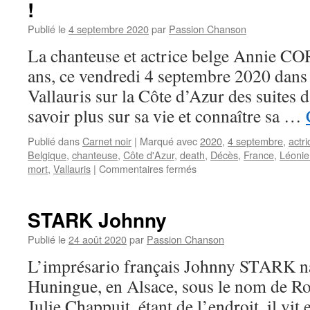
!
Publié le
4 septembre 2020
par
Passion Chanson
La chanteuse et actrice belge Annie CO
ans, ce vendredi 4 septembre 2020 dans 
Vallauris sur la Côte d’Azur des suites 
savoir plus sur sa vie et connaître sa …
Publié dans
Carnet noir
|
Marqué avec
2020
,
4 septembre
,
actri
Belgique
,
chanteuse
,
Côte d'Azur
,
death
,
Décès
,
France
,
Léoni
sur
mort
,
Vallauris
|
Commentaires fermés
ANNIE
CORDY
nous
STARK Johnny
a
quittés
Publié le
24 août 2020
par
Passion Chanson
à
L’imprésario français Johnny STARK naî
l’âge
de
Huningue, en Alsace, sous le nom de Ro
92
Julie Chappuit, étant de l’endroit, il vit
ans