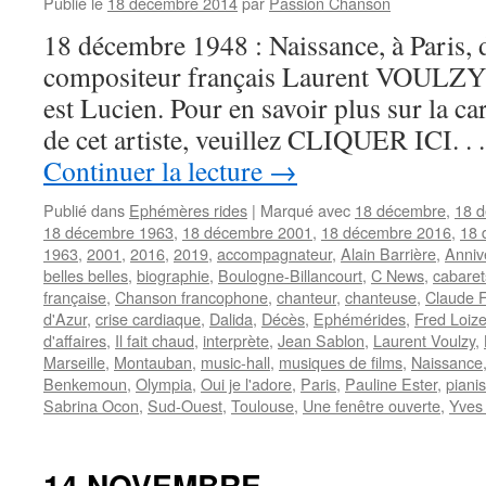
Publié le
18 décembre 2014
par
Passion Chanson
18 décembre 1948 : Naissance, à Paris, 
compositeur français Laurent VOULZY 
est Lucien. Pour en savoir plus sur la ca
de cet artiste, veuillez CLIQUER ICI. . 
Continuer la lecture
→
Publié dans
Ephémères rides
|
Marqué avec
18 décembre
,
18 
18 décembre 1963
,
18 décembre 2001
,
18 décembre 2016
,
18 
1963
,
2001
,
2016
,
2019
,
accompagnateur
,
Alain Barrière
,
Anniv
belles belles
,
biographie
,
Boulogne-Billancourt
,
C News
,
cabaret
française
,
Chanson francophone
,
chanteur
,
chanteuse
,
Claude F
d'Azur
,
crise cardiaque
,
Dalida
,
Décès
,
Ephémérides
,
Fred Loiz
d'affaires
,
Il fait chaud
,
interprète
,
Jean Sablon
,
Laurent Voulzy
,
Marseille
,
Montauban
,
music-hall
,
musiques de films
,
Naissance
Benkemoun
,
Olympia
,
Oui je l'adore
,
Paris
,
Pauline Ester
,
pianis
Sabrina Ocon
,
Sud-Ouest
,
Toulouse
,
Une fenêtre ouverte
,
Yves
14 NOVEMBRE