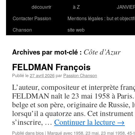
découvrir
à Z
JANVIE
Contacter Passion
Mentions légales : but et objecti
Chanson
site web
Côte d’Azur
Archives par mot-clé :
FELDMAN François
Publié le
27 avril 2026
par
Passion Chanson
L’auteur, compositeur et interprète fran
FELDMAN naît le 23 mai 1958 à Paris. 
belge et son père, originaire de Russie, l
lorsqu’il a quatorze ans. Cet instrument 
s’inscrire, …
Continuer la lecture
→
Publié dans
bios
|
Marqué avec
1958
,
23 mai
,
23 mai 1958
,
45-