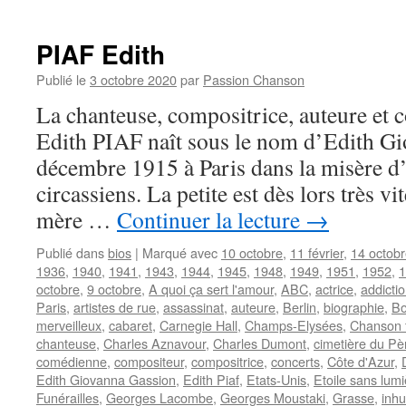
BECAUD
Gilbert
PIAF Edith
Publié le
3 octobre 2020
par
Passion Chanson
La chanteuse, compositrice, auteure et 
Edith PIAF naît sous le nom d’Edith Gi
décembre 1915 à Paris dans la misère d’
circassiens. La petite est dès lors très vi
mère …
Continuer la lecture
→
Publié dans
bios
|
Marqué avec
10 octobre
,
11 février
,
14 octob
1936
,
1940
,
1941
,
1943
,
1944
,
1945
,
1948
,
1949
,
1951
,
1952
,
1
octobre
,
9 octobre
,
A quoi ça sert l'amour
,
ABC
,
actrice
,
addicti
Paris
,
artistes de rue
,
assassinat
,
auteure
,
Berlin
,
biographie
,
Bo
merveilleux
,
cabaret
,
Carnegie Hall
,
Champs-Elysées
,
Chanson 
chanteuse
,
Charles Aznavour
,
Charles Dumont
,
cimetière du Pè
comédienne
,
compositeur
,
compositrice
,
concerts
,
Côte d'Azur
,
Edith Giovanna Gassion
,
Edith Piaf
,
Etats-Unis
,
Etoile sans lumi
Funérailles
,
Georges Lacombe
,
Georges Moustaki
,
Grasse
,
inh