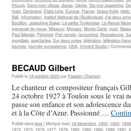
Picouly
,
Dans mon village
,
danse
,
Décès
,
Dis-moi Josephine
,
Do
main
,
Dordogne
,
Etats-Unis
,
Europe
,
France
,
Grace Kelly
,
Hello 
INA
,
inhumation
,
Institut National de l'Audiovisuel
,
J'ai deux amo
Bouillon
,
Josephine Baker
,
La petite Tonkinoise
,
La Revue Nègr
meneuse de revue
,
Missouri
,
Monaco
,
Monte-Carlo
,
mort
,
Naiss
Paul Misraki
,
Périgord
,
Piel canela
,
rencontres
,
Roquebrune
,
Sa
mondiale
,
spectacles
,
Sur deux notes
,
télévision
,
télévision fran
tournée
,
tournée européenne
,
USA
,
Vincent Scotto
|
Commentai
BECAUD Gilbert
Publié le
18 octobre 2020
par
Passion Chanson
Le chanteur et compositeur français Gi
24 octobre 1927 à Toulon sous le vrai no
passe son enfance et son adolescence da
et à la Côte d’Azur. Passionné …
Contin
Publié dans
bios
|
Marqué avec
18 décembre
,
1953
,
1955
,
1959
1972
,
1973
,
1975
,
1977
,
1978
,
1980
,
1982
,
1986
,
1988
,
1997
,
2