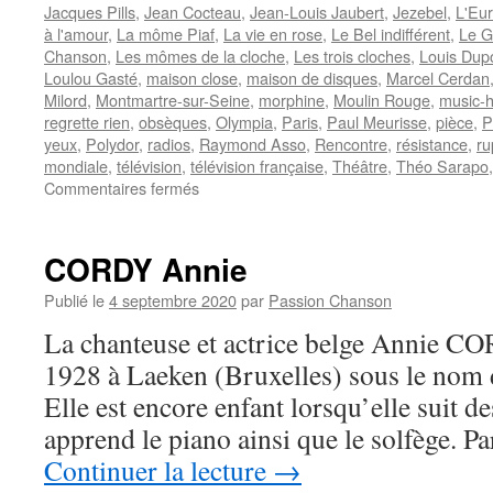
Jacques Pills
,
Jean Cocteau
,
Jean-Louis Jaubert
,
Jezebel
,
L'Eu
à l'amour
,
La môme Piaf
,
La vie en rose
,
Le Bel indifférent
,
Le G
Chanson
,
Les mômes de la cloche
,
Les trois cloches
,
Louis Dup
Loulou Gasté
,
maison close
,
maison de disques
,
Marcel Cerdan
Milord
,
Montmartre-sur-Seine
,
morphine
,
Moulin Rouge
,
music-h
regrette rien
,
obsèques
,
Olympia
,
Paris
,
Paul Meurisse
,
pièce
,
P
yeux
,
Polydor
,
radios
,
Raymond Asso
,
Rencontre
,
résistance
,
ru
mondiale
,
télévision
,
télévision française
,
Théâtre
,
Théo Sarapo
sur
Commentaires fermés
PIAF
Edith
CORDY Annie
Publié le
4 septembre 2020
par
Passion Chanson
La chanteuse et actrice belge Annie CO
1928 à Laeken (Bruxelles) sous le nom
Elle est encore enfant lorsqu’elle suit d
apprend le piano ainsi que le solfège. 
Continuer la lecture
→