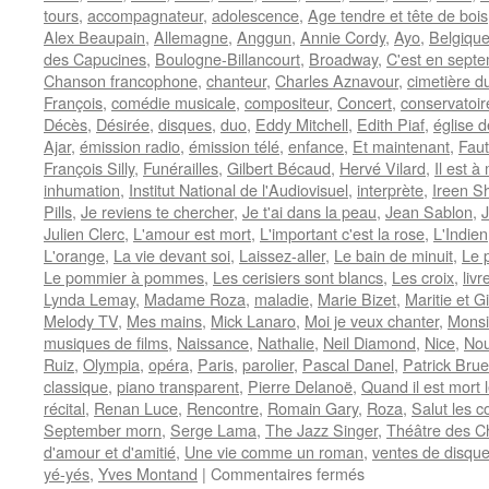
tours
,
accompagnateur
,
adolescence
,
Age tendre et tête de bois
Alex Beaupain
,
Allemagne
,
Anggun
,
Annie Cordy
,
Ayo
,
Belgiqu
des Capucines
,
Boulogne-Billancourt
,
Broadway
,
C'est en sept
Chanson francophone
,
chanteur
,
Charles Aznavour
,
cimetière d
François
,
comédie musicale
,
compositeur
,
Concert
,
conservatoir
Décès
,
Désirée
,
disques
,
duo
,
Eddy Mitchell
,
Edith Piaf
,
église 
Ajar
,
émission radio
,
émission télé
,
enfance
,
Et maintenant
,
Faut
François Silly
,
Funérailles
,
Gilbert Bécaud
,
Hervé Vilard
,
Il est à
inhumation
,
Institut National de l'Audiovisuel
,
interprète
,
Ireen S
Pills
,
Je reviens te chercher
,
Je t'ai dans la peau
,
Jean Sablon
,
J
Julien Clerc
,
L'amour est mort
,
L'important c'est la rose
,
L'Indien
L'orange
,
La vie devant soi
,
Laissez-aller
,
Le bain de minuit
,
Le p
Le pommier à pommes
,
Les cerisiers sont blancs
,
Les croix
,
livr
Lynda Lemay
,
Madame Roza
,
maladie
,
Marie Bizet
,
Maritie et G
Melody TV
,
Mes mains
,
Mick Lanaro
,
Moi je veux chanter
,
Monsi
musiques de films
,
Naissance
,
Nathalie
,
Neil Diamond
,
Nice
,
Nou
Ruiz
,
Olympia
,
opéra
,
Paris
,
parolier
,
Pascal Danel
,
Patrick Brue
classique
,
piano transparent
,
Pierre Delanoë
,
Quand il est mort 
récital
,
Renan Luce
,
Rencontre
,
Romain Gary
,
Roza
,
Salut les c
September morn
,
Serge Lama
,
The Jazz Singer
,
Théâtre des 
d'amour et d'amitié
,
Une vie comme un roman
,
ventes de disqu
sur
yé-yés
,
Yves Montand
|
Commentaires fermés