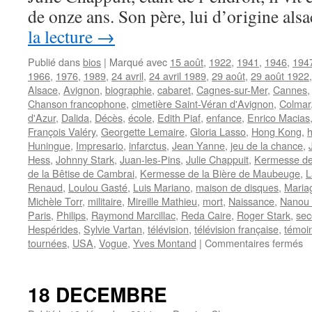
!
de onze ans. Son père, lui d’origine al
la lecture
→
Publié dans
bios
|
Marqué avec
15 août
,
1922
,
1941
,
1946
,
194
1966
,
1976
,
1989
,
24 avril
,
24 avril 1989
,
29 août
,
29 août 1922
Alsace
,
Avignon
,
biographie
,
cabaret
,
Cagnes-sur-Mer
,
Cannes
Chanson francophone
,
cimetière Saint-Véran d'Avignon
,
Colmar
d'Azur
,
Dalida
,
Décès
,
école
,
Edith Piaf
,
enfance
,
Enrico Macias
François Valéry
,
Georgette Lemaire
,
Gloria Lasso
,
Hong Kong
,
h
Huningue
,
Impresario
,
infarctus
,
Jean Yanne
,
jeu de la chance
,
Hess
,
Johnny Stark
,
Juan-les-Pins
,
Julie Chappuit
,
Kermesse de 
de la Bêtise de Cambrai
,
Kermesse de la Bière de Maubeuge
,
L
Renaud
,
Loulou Gasté
,
Luis Mariano
,
maison de disques
,
Maria
Michèle Torr
,
militaire
,
Mireille Mathieu
,
mort
,
Naissance
,
Nanou 
Paris
,
Philips
,
Raymond Marcillac
,
Reda Caire
,
Roger Stark
,
sec
Hespérides
,
Sylvie Vartan
,
télévision
,
télévision française
,
témoi
su
tournées
,
USA
,
Vogue
,
Yves Montand
|
Commentaires fermés
S
J
18 DECEMBRE