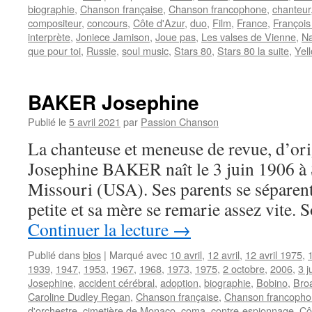
biographie
,
Chanson française
,
Chanson francophone
,
chanteur
compositeur
,
concours
,
Côte d'Azur
,
duo
,
Film
,
France
,
Françoi
interprète
,
Joniece Jamison
,
Joue pas
,
Les valses de Vienne
,
Na
que pour toi
,
Russie
,
soul music
,
Stars 80
,
Stars 80 la suite
,
Yel
BAKER Josephine
Publié le
5 avril 2021
par
Passion Chanson
La chanteuse et meneuse de revue, d’ori
Josephine BAKER naît le 3 juin 1906 à 
Missouri (USA). Ses parents se séparent 
petite et sa mère se remarie assez vite.
Continuer la lecture
→
Publié dans
bios
|
Marqué avec
10 avril
,
12 avril
,
12 avril 1975
,
1939
,
1947
,
1953
,
1967
,
1968
,
1973
,
1975
,
2 octobre
,
2006
,
3 j
Josephine
,
accident cérébral
,
adoption
,
biographie
,
Bobino
,
Bro
Caroline Dudley Regan
,
Chanson française
,
Chanson francoph
d'orchestre
,
cimetière de Monaco
,
coma
,
contre-espionnage
,
Cô