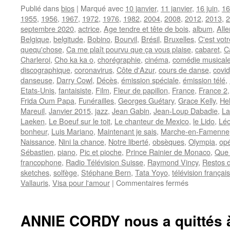
Publié dans
bios
|
Marqué avec
10 janvier
,
11 janvier
,
16 juin
,
16
1955
,
1956
,
1967
,
1972
,
1976
,
1982
,
2004
,
2008
,
2012
,
2013
,
2
septembre 2020
,
actrice
,
Age tendre et tête de bois
,
album
,
All
Belgique
,
belgitude
,
Bobino
,
Bourvil
,
Brésil
,
Bruxelles
,
C'est votr
quequ'chose
,
Ca me plaît pourvu que ça vous plaise
,
cabaret
,
C
Charleroi
,
Cho ka ka o
,
chorégraphie
,
cinéma
,
comédie musical
discographique
,
coronavirus
,
Côte d'Azur
,
cours de danse
,
covi
danseuse
,
Darry Cowl
,
Décès
,
émission spéciale
,
émission télé
,
Etats-Unis
,
fantaisiste
,
Film
,
Fleur de papillon
,
France
,
France 2
Frida Oum Papa
,
Funérailles
,
Georges Guétary
,
Grace Kelly
,
Hel
Mareuil
,
Janvier 2015
,
jazz
,
Jean Gabin
,
Jean-Loup Dabadie
,
La
Laeken
,
Le Boeuf sur le toit
,
Le chanteur de Mexico
,
le Lido
,
Lé
bonheur
,
Luis Mariano
,
Maintenant je sais
,
Marche-en-Famenne
Naissance
,
Nini la chance
,
Notre liberté
,
obsèques
,
Olympia
,
opé
Sébastien
,
piano
,
Pic et pioche
,
Prince Rainier de Monaco
,
Que 
francophone
,
Radio Télévision Suisse
,
Raymond Vincy
,
Restos 
sketches
,
solfège
,
Stéphane Bern
,
Tata Yoyo
,
télévision françai
sur
Vallauris
,
Visa pour l'amour
|
Commentaires fermés
CORDY
Annie
ANNIE CORDY nous a quittés à