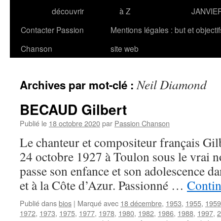
découvrir
à Z
JANVIE
Contacter Passion
Mentions légales : but et objecti
Chanson
site web
Neil Diamond
Archives par mot-clé :
BECAUD Gilbert
Publié le
18 octobre 2020
par
Passion Chanson
Le chanteur et compositeur français Gi
24 octobre 1927 à Toulon sous le vrai no
passe son enfance et son adolescence da
et à la Côte d’Azur. Passionné …
Contin
Publié dans
bios
|
Marqué avec
18 décembre
,
1953
,
1955
,
1959
1972
,
1973
,
1975
,
1977
,
1978
,
1980
,
1982
,
1986
,
1988
,
1997
,
2