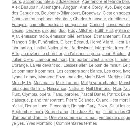
tours
,
accompagnateur
,
adolescence
,
Age tendre et tête de bois
Alex Beaupain
,
Allemagne
,
Anggun
,
Annie Cordy
,
Ayo
,
Belgiqu
des Capucines
,
Boulogne-Billancourt
,
Broadway
,
C'est en sept
Chanson francophone
,
chanteur
,
Charles Aznavour
,
cimetière d
François
,
comédie musicale
,
compositeur
,
Concert
,
conservatoir
Décès
,
Désirée
,
disques
,
duo
,
Eddy Mitchell
,
Edith Piaf
,
église 
Ajar
,
émission radio
,
émission télé
,
enfance
,
Et maintenant
,
Faut
François Silly
,
Funérailles
,
Gilbert Bécaud
,
Hervé Vilard
,
Il est à
inhumation
,
Institut National de l'Audiovisuel
,
interprète
,
Ireen S
Pills
,
Je reviens te chercher
,
Je t'ai dans la peau
,
Jean Sablon
,
J
Julien Clerc
,
L'amour est mort
,
L'important c'est la rose
,
L'Indien
L'orange
,
La vie devant soi
,
Laissez-aller
,
Le bain de minuit
,
Le p
Le pommier à pommes
,
Les cerisiers sont blancs
,
Les croix
,
livr
Lynda Lemay
,
Madame Roza
,
maladie
,
Marie Bizet
,
Maritie et G
Melody TV
,
Mes mains
,
Mick Lanaro
,
Moi je veux chanter
,
Monsi
musiques de films
,
Naissance
,
Nathalie
,
Neil Diamond
,
Nice
,
Nou
Ruiz
,
Olympia
,
opéra
,
Paris
,
parolier
,
Pascal Danel
,
Patrick Brue
classique
,
piano transparent
,
Pierre Delanoë
,
Quand il est mort 
récital
,
Renan Luce
,
Rencontre
,
Romain Gary
,
Roza
,
Salut les c
September morn
,
Serge Lama
,
The Jazz Singer
,
Théâtre des 
d'amour et d'amitié
,
Une vie comme un roman
,
ventes de disqu
sur
yé-yés
,
Yves Montand
|
Commentaires fermés
BECAUD