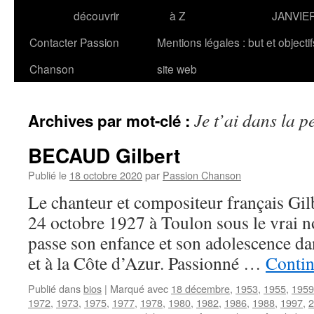
découvrir
à Z
JANVIE
Contacter Passion
Mentions légales : but et objecti
Chanson
site web
Je t’ai dans la p
Archives par mot-clé :
BECAUD Gilbert
Publié le
18 octobre 2020
par
Passion Chanson
Le chanteur et compositeur français Gi
24 octobre 1927 à Toulon sous le vrai no
passe son enfance et son adolescence da
et à la Côte d’Azur. Passionné …
Contin
Publié dans
bios
|
Marqué avec
18 décembre
,
1953
,
1955
,
1959
1972
,
1973
,
1975
,
1977
,
1978
,
1980
,
1982
,
1986
,
1988
,
1997
,
2