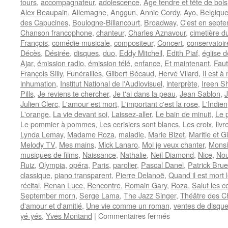
tours
,
accompagnateur
,
adolescence
,
Age tendre et tête de bois
Alex Beaupain
,
Allemagne
,
Anggun
,
Annie Cordy
,
Ayo
,
Belgiqu
des Capucines
,
Boulogne-Billancourt
,
Broadway
,
C'est en sept
Chanson francophone
,
chanteur
,
Charles Aznavour
,
cimetière d
François
,
comédie musicale
,
compositeur
,
Concert
,
conservatoir
Décès
,
Désirée
,
disques
,
duo
,
Eddy Mitchell
,
Edith Piaf
,
église 
Ajar
,
émission radio
,
émission télé
,
enfance
,
Et maintenant
,
Faut
François Silly
,
Funérailles
,
Gilbert Bécaud
,
Hervé Vilard
,
Il est à
inhumation
,
Institut National de l'Audiovisuel
,
interprète
,
Ireen S
Pills
,
Je reviens te chercher
,
Je t'ai dans la peau
,
Jean Sablon
,
J
Julien Clerc
,
L'amour est mort
,
L'important c'est la rose
,
L'Indien
L'orange
,
La vie devant soi
,
Laissez-aller
,
Le bain de minuit
,
Le p
Le pommier à pommes
,
Les cerisiers sont blancs
,
Les croix
,
livr
Lynda Lemay
,
Madame Roza
,
maladie
,
Marie Bizet
,
Maritie et G
Melody TV
,
Mes mains
,
Mick Lanaro
,
Moi je veux chanter
,
Monsi
musiques de films
,
Naissance
,
Nathalie
,
Neil Diamond
,
Nice
,
Nou
Ruiz
,
Olympia
,
opéra
,
Paris
,
parolier
,
Pascal Danel
,
Patrick Brue
classique
,
piano transparent
,
Pierre Delanoë
,
Quand il est mort 
récital
,
Renan Luce
,
Rencontre
,
Romain Gary
,
Roza
,
Salut les c
September morn
,
Serge Lama
,
The Jazz Singer
,
Théâtre des 
d'amour et d'amitié
,
Une vie comme un roman
,
ventes de disqu
sur
yé-yés
,
Yves Montand
|
Commentaires fermés
BECAUD