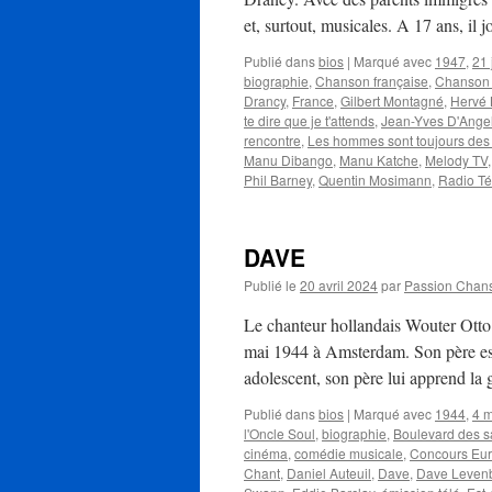
et, surtout, musicales. A 17 ans, il
Publié dans
bios
|
Marqué avec
1947
,
21 
biographie
,
Chanson française
,
Chanson 
Drancy
,
France
,
Gilbert Montagné
,
Hervé 
te dire que je t'attends
,
Jean-Yves D'Ange
rencontre
,
Les hommes sont toujours des
Manu Dibango
,
Manu Katche
,
Melody TV
Phil Barney
,
Quentin Mosimann
,
Radio Té
DAVE
Publié le
20 avril 2024
par
Passion Chan
Le chanteur hollandais Wouter Ott
mai 1944 à Amsterdam. Son père est 
adolescent, son père lui apprend la
Publié dans
bios
|
Marqué avec
1944
,
4 m
l'Oncle Soul
,
biographie
,
Boulevard des 
cinéma
,
comédie musicale
,
Concours Eur
Chant
,
Daniel Auteuil
,
Dave
,
Dave Leven