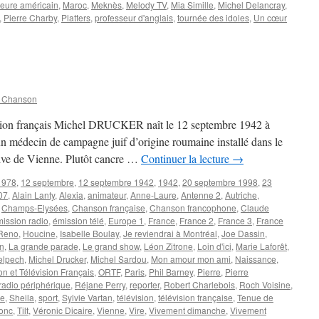
heure américain
,
Maroc
,
Meknès
,
Melody TV
,
Mia Simille
,
Michel Delancray
,
,
Pierre Charby
,
Platters
,
professeur d'anglais
,
tournée des idoles
,
Un cœur
RBY
e
n Chanson
vision français Michel DRUCKER naît le 12 septembre 1942 à
’un médecin de campagne juif d’origine roumaine installé dans le
ive de Vienne. Plutôt cancre …
Continuer la lecture
→
1978
,
12 septembre
,
12 septembre 1942
,
1942
,
20 septembre 1998
,
23
07
,
Alain Lanty
,
Alexia
,
animateur
,
Anne-Laure
,
Antenne 2
,
Autriche
,
,
Champs-Elysées
,
Chanson française
,
Chanson francophone
,
Claude
ission radio
,
émission télé
,
Europe 1
,
France
,
France 2
,
France 3
,
France
 Reno
,
Houcine
,
Isabelle Boulay
,
Je reviendrai à Montréal
,
Joe Dassin
,
en
,
La grande parade
,
Le grand show
,
Léon Zitrone
,
Loin d'ici
,
Marie Laforêt
,
elpech
,
Michel Drucker
,
Michel Sardou
,
Mon amour mon ami
,
Naissance
,
on et Télévision Français
,
ORTF
,
Paris
,
Phil Barney
,
Pierre
,
Pierre
radio périphérique
,
Réjane Perry
,
reporter
,
Robert Charlebois
,
Roch Voisine
,
oe
,
Sheila
,
sport
,
Sylvie Vartan
,
télévision
,
télévision française
,
Tenue de
onc
,
Tilt
,
Véronic Dicaire
,
Vienne
,
Vire
,
Vivement dimanche
,
Vivement