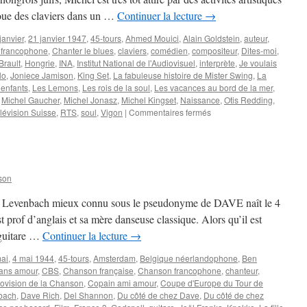
 joue des claviers dans un …
Continuer la lecture
→
janvier
,
21 janvier 1947
,
45-tours
,
Ahmed Mouici
,
Alain Goldstein
,
auteur
,
francophone
,
Chanter le blues
,
claviers
,
comédien
,
compositeur
,
Dites-moi
,
Brault
,
Hongrie
,
INA
,
Institut National de l'Audiovisuel
,
interprète
,
Je voulais
lo
,
Joniece Jamison
,
King Set
,
La fabuleuse histoire de Mister Swing
,
La
 enfants
,
Les Lemons
,
Les rois de la soul
,
Les vacances au bord de la mer
,
,
Michel Gaucher
,
Michel Jonasz
,
Michel Kingset
,
Naissance
,
Otis Redding
,
sur
lévision Suisse
,
RTS
,
soul
,
Vigon
|
Commentaires fermés
JONASZ
Michel
son
o Levenbach mieux connu sous le pseudonyme de DAVE naît le 4
prof d’anglais et sa mère danseuse classique. Alors qu’il est
 guitare …
Continuer la lecture
→
ai
,
4 mai 1944
,
45-tours
,
Amsterdam
,
Belgique néerlandophone
,
Ben
sans amour
,
CBS
,
Chanson française
,
Chanson francophone
,
chanteur
,
ovision de la Chanson
,
Copain ami amour
,
Coupe d'Europe du Tour de
bach
,
Dave Rich
,
Del Shannon
,
Du côté de chez Dave
,
Du côté de chez