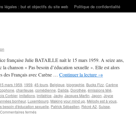
s légales : but et objectifs du site web
Politique de confidentialité
son
rice française Julie BATAILLE naît le 15 mars 1959. A seize ans,
 la chanson « Pas besoin d’éducation sexuelle ». Elle est alors
ées des Français avec Carène …
Continuer la lecture
→
15 mars 1959
,
1959
,
45-tours
,
Belgique
,
biographie
,
Bucks Fizz
,
Carène
ncophone
,
chanteuse
,
comédienne
,
Dalida
,
Dorothée
,
émissions télé
,
ois Corbier
,
imitations
,
imitatrice
,
Jacky
,
Jacques Martin
,
Japon
,
Joyce
années bonheur
,
Luxembourg
,
Making your mind up
,
Mélody est à vous
,
s besoin d'éducation sexuelle
,
Patrick Sébastien
,
Récré A2
,
Suisse
,
sur
Commentaires fermés
BATAILLE
Julie