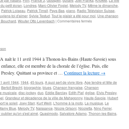
ce par hasard
,
Film
,
France 3
,
Godspell
,
guitare
,
Joël Franka
,
Knokke
,
La fille
 du petit écran
,
Londres
,
Marc-Olivier Fogiel
,
Melody TV
,
Même le dimanche
,
,
Patrick Loiseau
,
Patrick Timsit
,
Pays-Bas
,
piano
,
Radio Télévision Suisse
,
uviens-toi d'aimer
,
Sylvie Testud
,
Tout le plaisir a été pour moi
,
Une chanson
sur
 Bouchard
,
Wouter Otto Levenbach
|
Commentaires fermés
DAVE
nson
naît le 11 avril 1944 à Thonon-les-Bains (Haute-Savoie) sous
nfance, elle est membre de la chorale de l’église. Puis, elle
s Presley. Quittant sa province et …
Continuer la lecture
→
1 avril 1944
,
1944
,
45-tours
,
A quoi sert de vivre libre
,
Age tendre et tête de
,
Bertolt Brecht
,
biographie
,
blues
,
Chanson française
,
Chanson
e musicale
,
disc-jockey
,
duo
,
Eddie Barclay
,
Edith Piaf
,
église
,
Elvis Presley
,
el
,
Grandeur et décadence de la ville de Mahagonny
,
Haute-Savoie
,
Hubert
mort le soleil
,
Joey Starr
,
Kurt Weill
,
L'homme à la moto
,
La musique
,
Le
Mamy Blue
,
Melody TV
,
Naissance
,
Nicole Grisoni
,
Nicoletta
,
Nino Ferrer
,
 oublier qu'on s'est aimé
,
Quasimodo
,
Salvatore Adamo
,
Thonon-les-Bains
,
r
COLETTA