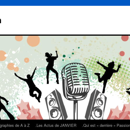
n
graphies de A à Z
.Les Actus de JANVIER
.Qui est « derrière » Passi