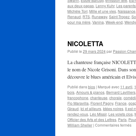
Swann
,
Eddie Barclay
,
émission télé
,
Est-
aux deux papas
,
Lenny Kuhr
,
Les parents
Michèle Torr
,
Mille et une vies
,
Naissance
Renaud
,
RTS
,
Runaway
,
Saint-Tropez
,
So
pour ma mère
,
Vanina
,
Week-end
,
Wendy
NICOLETTA
Publié le
29 mars 2024
par
Passion Cha
La chanteuse française NICOLETTA 
le nom de Nicole Grisoni. Dans son e
découvre le blues américain et Elvi
Publié dans
bios
|
Marqué avec
11 avril
,
1
bois
,
Amours & pianos
,
Bernard Lavilliers
francophone
,
chanteuse
,
chorale
,
comédi
Fio Maravilla
,
Florent Pagny
,
France
,
gosp
Giraud
,
Ici et ailleurs
,
Idées noires
,
Il est 
rendez-vous
,
Léo Missir
,
Les volets clos
,
Officier des Arts et des Lettres
,
Paris
,
Pour
su
William Sheller
|
Commentaires fermés
NI