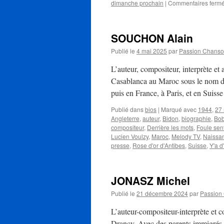
dimanche prochain
|
Commentaires ferm
SOUCHON Alain
Publié le
4 mai 2025
par
Passion Chans
L’auteur, compositeur, interprète 
Casablanca au Maroc sous le nom d’
puis en France, à Paris, et en Suis
Publié dans
bios
|
Marqué avec
1944
,
27
Angleterre
,
auteur
,
Bidon
,
biographie
,
Bob
compositeur
,
Derrière les mots
,
Foule sen
Lucien Voulzy
,
Maroc
,
Melody TV
,
Naissa
presse
,
Rose d'or d'Antibes
,
Suisse
,
Y'a d
JONASZ Michel
Publié le
21 décembre 2024
par
Passion
L’auteur-compositeur-interprète et
Drancy. Avec des parents immigrés hon