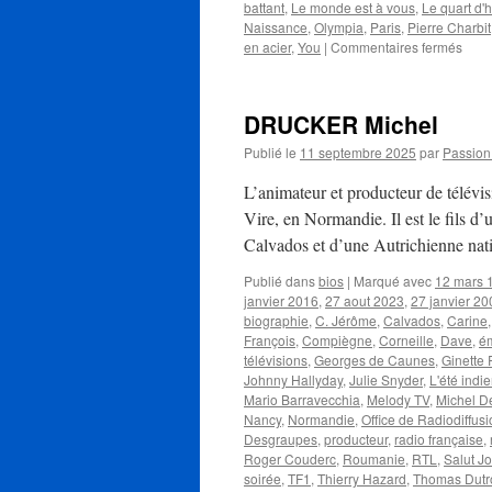
battant
,
Le monde est à vous
,
Le quart d'
Naissance
,
Olympia
,
Paris
,
Pierre Charbit
sur
en acier
,
You
|
Commentaires fermés
CHA
Pierr
DRUCKER Michel
Publié le
11 septembre 2025
par
Passio
L’animateur et producteur de télé
Vire, en Normandie. Il est le fils d
Calvados et d’une Autrichienne nat
Publié dans
bios
|
Marqué avec
12 mars 
janvier 2016
,
27 aout 2023
,
27 janvier 20
biographie
,
C. Jérôme
,
Calvados
,
Carine
François
,
Compiègne
,
Corneille
,
Dave
,
ém
télévisions
,
Georges de Caunes
,
Ginette
Johnny Hallyday
,
Julie Snyder
,
L'été indi
Mario Barravecchia
,
Melody TV
,
Michel D
Nancy
,
Normandie
,
Office de Radiodiffusi
Desgraupes
,
producteur
,
radio française
,
Roger Couderc
,
Roumanie
,
RTL
,
Salut J
soirée
,
TF1
,
Thierry Hazard
,
Thomas Dutr