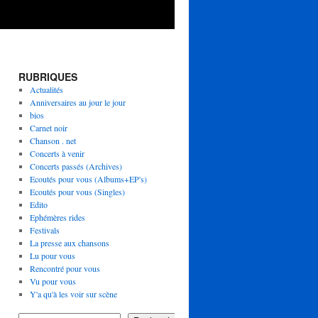
RUBRIQUES
Actualités
Anniversaires au jour le jour
bios
Carnet noir
Chanson . net
Concerts à venir
Concerts passés (Archives)
Ecoutés pour vous (Albums+EP's)
Ecoutés pour vous (Singles)
Edito
Ephémères rides
Festivals
La presse aux chansons
Lu pour vous
Rencontré pour vous
Vu pour vous
Y'a qu'à les voir sur scène