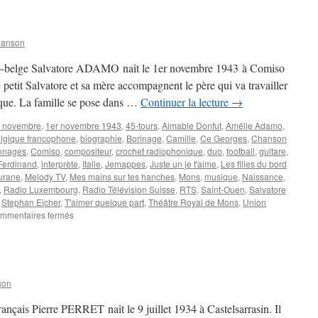
hanson
talo-belge Salvatore ADAMO naît le 1er novembre 1943 à Comiso
le petit Salvatore et sa mère accompagnent le père qui va travailler
que. La famille se pose dans …
Continuer la lecture
→
r novembre
,
1er novembre 1943
,
45-tours
,
Aimable Donfut
,
Amélie Adamo
,
lgique francophone
,
biographie
,
Borinage
,
Camille
,
Ce Georges
,
Chanson
nnages
,
Comiso
,
compositeur
,
crochet radiophonique
,
duo
,
football
,
guitare
,
-Ferdinand
,
interprète
,
Italie
,
Jemappes
,
Juste un je t'aime
,
Les filles du bord
urane
,
Melody TV
,
Mes mains sur tes hanches
,
Mons
,
musique
,
Naissance
,
,
Radio Luxembourg
,
Radio Télévision Suisse
,
RTS
,
Saint-Ouen
,
Salvatore
,
Stephan Eicher
,
T'aimer quelque part
,
Théâtre Royal de Mons
,
Union
sur
mmentaires fermés
ADAMO
Salvatore
son
rançais Pierre PERRET naît le 9 juillet 1934 à Castelsarrasin. Il