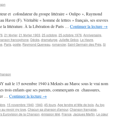
nson
uteur et cofondateur du groupe littéraire « Oulipo », Raymond
 Havre (F). Véritable « homme de lettres » français, ses œuvres
de la littérature. À la Libération de Paris …
Continuer la lecture
→
76
,
21 février
,
21 février 1903
,
25 octobre
,
25 octobre 1976
,
Anniversaire
,
hanson francophone
,
Décès
,
dramaturge
,
Juliette Gréco
,
Le Havre
,
ce
,
Paris
,
poète
,
Raymond Queneau
,
romancier
,
Saint Germain des Prés
,
Si
NEAU
mond
Chanson
Y naît le 15 novembre 1940 à Meknès au Maroc sous le vrai nom
 des trois enfants que ses parents, commerçants en chaussures,
ouer …
Continuer la lecture
→
mbre
,
15 novembre 1940
,
1940
,
45-tours
,
Age tendre et tête de bois
,
Au top
n au-revoir my love
,
Chacun sa chanson d'amour
,
Chanson française
,
s Eurovision de la Chanson
,
émission télé
,
France
,
Jacques Martin
,
Le cœur