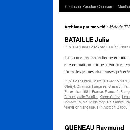
Contacter Passion Chanson
Mention
Melody TV
Archives par mot-clé :
BATAILLE Julie
Publié le
3 mars 2026
par
Passion Chan
La chanteuse, comédienne et imitat
elle connaît un « tube » énorme avec
l’une des jeunes chanteuses préfér
Publié dans
bios
|
Marqué avec
15 mars
,
Chéryl
,
Chanson française
,
Chanson fra
Eurovision 1981
,
France
,
France 2
,
Franç
Bunuel
,
Julie Bataille
,
Karen Chéryl
,
Les 
Melody TV
,
Moi je dis stop
,
Naissance
,
Pa
télévision française
,
TF1
,
voix off
,
Zabou
|
QUENEAU Raymond