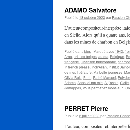
ADAMO Salvatore
Publié le
18 octobre 2023
par
Passion C
L’auteur-compositeur-interprète i
en Sicile. Alors qu’il a quatre ans, 
dans les mines de charbon en Belgi
Publié dans
bios
|
Marqué avec
1943
,
1e
Arno
,
artistes belges
,
auteur
,
Belgique
,
Be
française
,
Chanson francophone
,
charbo
In french please
,
Inch'Allah
,
Institut Saint
de mer
,
littérature
,
Ma belle jeunesse
,
Ma
Olivia Ruiz
,
Paris
,
Pathé Marconi
,
Polydor
Adamo
,
Sans toi ma mie
,
Si j'osais
,
Sicile
Jemappes
,
Vous permettez monsieur
|
Co
PERRET Pierre
Publié le
8 juillet 2023
par
Passion Chan
L’auteur, compositeur et interprète f