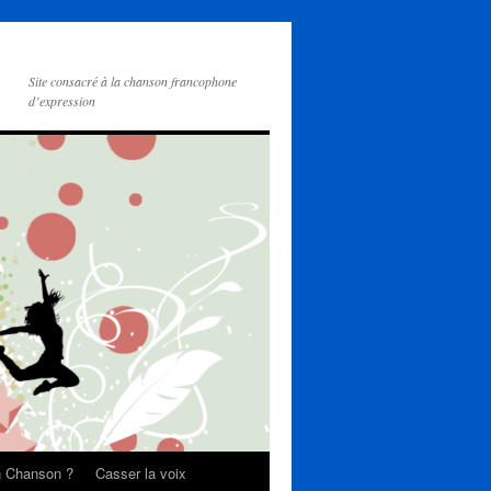
Site consacré à la chanson francophone
d’expression
on Chanson ?
Casser la voix