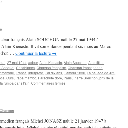
sur
és
DRUCKER
Michel
on
et acteur français Alain SOUCHON naît le 27 mai 1944 à
Alain Kienastn. Il vit son enfance pendant six mois au Maroc
se d’où …
Continuer la lecture
→
 mai
,
27 mai 1944
,
acteur
,
Alain Kienastn
,
Alain Souchon
,
Ame fifties
,
 Socquet
,
Casablanca
,
Chanson française
,
Chanson francophone
,
timentale
,
France
,
interprète
,
J'ai dix ans
,
L'amour 1830
,
La ballade de Jim
,
nce
,
Ours
,
Papa mambo
,
Parachute doré
,
Paris
,
Pierre Souchon
,
prix de la
sur
'la rumba dans l'air
|
Commentaires fermés
SOUCHON
Alain
 Chanson
 comédien français Michel JONASZ naît le 21 janvier 1947 à
grois juifs, Michel est très tôt attiré par des activités artistiques