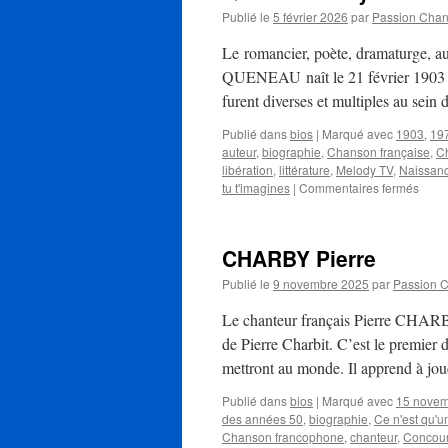
Publié le
5 février 2026
par
Passion Cha
Le romancier, poète, dramaturge, a
QUENEAU naît le 21 février 1903 au
furent diverses et multiples au sein 
Publié dans
bios
|
Marqué avec
1903
,
19
auteur
,
biographie
,
Chanson française
,
C
libération
,
littérature
,
Melody TV
,
Naissan
sur
tu t'imagines
|
Commentaires fermés
QUE
Ray
CHARBY Pierre
Publié le
9 novembre 2025
par
Passion 
Le chanteur français Pierre CHARB
de Pierre Charbit. C’est le premier
mettront au monde. Il apprend à j
Publié dans
bios
|
Marqué avec
15 nove
des années 50
,
biographie
,
Ce n'est qu'u
Chanson francophone
,
chanteur
,
Concour