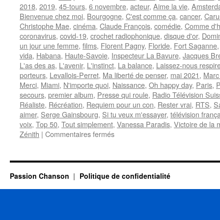
2018
,
2019
,
45-tours
,
6 novembre
,
acteur
,
Aime la vie
,
Amsterd
Bienvenue chez moi
,
Bourgogne
,
C'est comme ça
,
cancer
,
Caru
Christophe Mae
,
cinéma
,
Claude François
,
comédie
,
Comme d'h
coronavirus
,
covid-19
,
crochet radiophonique
,
disque d'or
,
Domi
un jour une femme
,
films
,
Florent Pagny
,
Floride
,
Fort Saganne
vida
,
Habana
,
Haute-Savoie
,
Inspecteur La Bavure
,
Jacques Br
L'as des as
,
L'avenir
,
L'instinct
,
La balance
,
Laissez-nous respire
porteurs
,
Levallois-Perret
,
Ma liberté de penser
,
mai 2021
,
Marc
Merci
,
Miami
,
N'importe quoi
,
Naissance
,
Oh happy day
,
Paris
,
P
secours
,
premier album
,
Presse qui roule
,
Radio Télévision Suis
Réaliste
,
Récréation
,
Requiem pour un con
,
Rester vrai
,
RTS
,
S
aimer
,
Serge Gainsbourg
,
Si tu veux m'essayer
,
télévision franç
voix
,
Top 50
,
Tout simplement
,
Vanessa Paradis
,
Victoire de la
sur
Zénith
|
Commentaires fermés
PAGNY
Florent
Passion Chanson
Politique de confidentialité