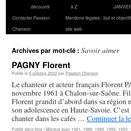
découvrir
à Z
JANVIE
Contacter Passion
Mentions légales : but et objecti
Chanson
site web
Savoir aimer
Archives par mot-clé :
PAGNY Florent
Publié le
5 octobre 2022
par
Passion Chanson
Le chanteur et acteur français Florent 
novembre 1961 à Chalon-sur-Saône. Fil
Florent grandit d’abord dans sa région n
son adolescence en Haute-Savoie. C’est
chanter dans les cafés …
Continuer la l
Publié dans
bios
|
Marqué avec
1961
,
1988
,
1989
,
1992
,
1993
,