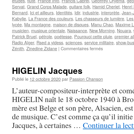
études
,
flûte
,
France Info
,
Francis Cabrel
,
Geoffrey Oryema
,
géo
Servat
,
Grand Corps Malade
,
guitare folk
,
Hamid Cheriet
,
Henri
Bernard
,
Ici et ailleurs
,
Identités
,
Idir
,
industrie
,
interprète
,
Jean-
Kabylie
,
La France des couleurs
,
Les chasseurs de lumière
,
Les
lycée
,
Ma montagne
,
maison de disques
,
Manu Chao
,
Maxime Le
musicien
,
musique orientale
,
Naissance
,
New Morning
,
Nouara
,
Patrick Bruel
,
pétrole
,
poétesse
,
Pourquoi cette pluie
,
premier a
Radio Alger
,
Rsed a yidess
,
sciences
,
service militaire
,
show-bus
sur
Zénith
,
Zinedine Zidane
|
Commentaires fermés
IDIR
HIGELIN Jacques
Publié le
12 octobre 2020
par
Passion Chanson
L’auteur-compositeur-interprète et com
HIGELIN naît le 18 octobre 1940 à Bro
mère est Belge et son père, Alsacien, es
de musique. C’est comme ça qu’il initie s
Jacques, à certaines …
Continuer la lec