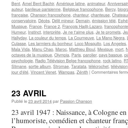
Bent
,
Amel Bent Bachir
,
Amérique latine
,
animateur
,
Anniversai
auteur
,
banlieue parisienne
,
Belgique francophone
,
Bercy
,
biogr
française
,
Chanson francophone
,
chanteur
,
chanteuse
,
Chateau
conservatoire
,
Décès
,
Délit mineur
,
Demain
,
émission télé
,
Ephé
Musique
,
France
,
France 2
,
François Hadji-Lazaro
,
francophonie
Humeur
,
Instinct
,
interprète
,
Je ne t'aime plus
,
Je te promets
,
Je
Hallyday
,
La couleur du temps
,
La Courneuve
,
La Mano Negra
,
Culasse
,
Les larmiers du bonheur
,
Loco Mosquito
,
Los Angeles
Mala Vida
,
Manu Chao
,
Maroc
,
Matthieu Bioul
,
Mexique
,
mort
,
N
octaves de la musique
,
Olympia
,
Paris
,
parolier
,
pays basque
,
p
psychologie
,
Radio Télévision Belge francophone
,
rock latino
,
R
Slimane
,
sortie album
,
Stromae
,
Taratata
,
télécrochet
,
télévision
jour d'été
,
Vincent Venet
,
Wampas
,
Zénith
|
Commentaires ferm
23 AVRIL
Publié le
23 avril 2014
par
Passion Chanson
23 avril 1947 : Naissance, à Cologne e
l’humoriste, comédien et chanteur fra