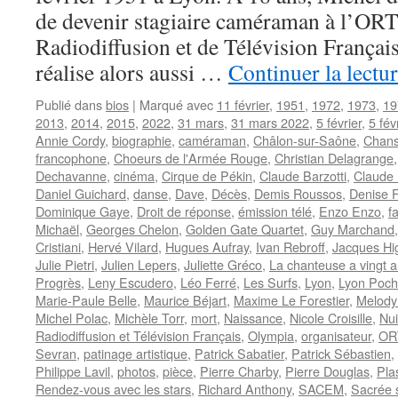
de devenir stagiaire caméraman à l’ORT
Radiodiffusion et de Télévision Français) 
réalise alors aussi …
Continuer la lectu
Publié dans
bios
|
Marqué avec
11 février
,
1951
,
1972
,
1973
,
19
2013
,
2014
,
2015
,
2022
,
31 mars
,
31 mars 2022
,
5 février
,
5 fév
Annie Cordy
,
biographie
,
caméraman
,
Châlon-sur-Saône
,
Chans
francophone
,
Choeurs de l'Armée Rouge
,
Christian Delagrange
Dechavanne
,
cinéma
,
Cirque de Pékin
,
Claude Barzotti
,
Claude
Daniel Guichard
,
danse
,
Dave
,
Décès
,
Demis Roussos
,
Denise 
Dominique Gaye
,
Droit de réponse
,
émission télé
,
Enzo Enzo
,
fa
Michaël
,
Georges Chelon
,
Golden Gate Quartet
,
Guy Marchand
Cristiani
,
Hervé Vilard
,
Hugues Aufray
,
Ivan Rebroff
,
Jacques Hig
Julie Pietri
,
Julien Lepers
,
Juliette Gréco
,
La chanteuse a vingt 
Progrès
,
Leny Escudero
,
Léo Ferré
,
Les Surfs
,
Lyon
,
Lyon Poc
Marie-Paule Belle
,
Maurice Béjart
,
Maxime Le Forestier
,
Melody
Michel Polac
,
Michèle Torr
,
mort
,
Naissance
,
Nicole Croisille
,
Nui
Radiodiffusion et Télévision Français
,
Olympia
,
organisateur
,
OR
Sevran
,
patinage artistique
,
Patrick Sabatier
,
Patrick Sébastien
,
Philippe Lavil
,
photos
,
pièce
,
Pierre Charby
,
Pierre Douglas
,
Pla
Rendez-vous avec les stars
,
Richard Anthony
,
SACEM
,
Sacrée 