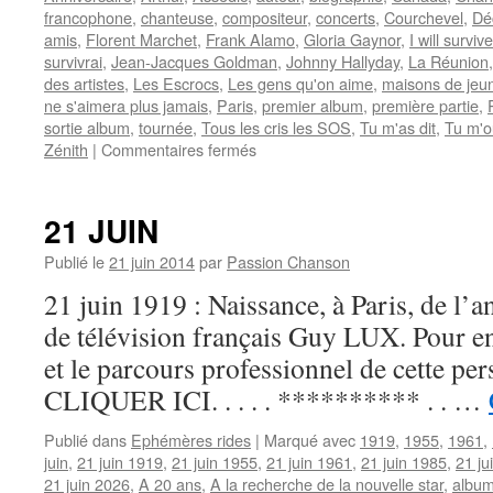
francophone
,
chanteuse
,
compositeur
,
concerts
,
Courchevel
,
Dé
amis
,
Florent Marchet
,
Frank Alamo
,
Gloria Gaynor
,
I will survive
survivrai
,
Jean-Jacques Goldman
,
Johnny Hallyday
,
La Réunion
des artistes
,
Les Escrocs
,
Les gens qu'on aime
,
maisons de jeu
ne s'aimera plus jamais
,
Paris
,
premier album
,
première partie
,
sortie album
,
tournée
,
Tous les cris les SOS
,
Tu m'as dit
,
Tu m'o
sur
Zénith
|
Commentaires fermés
11
OCTOBRE
21 JUIN
Publié le
21 juin 2014
par
Passion Chanson
21 juin 1919 : Naissance, à Paris, de l’
de télévision français Guy LUX. Pour en 
et le parcours professionnel de cette per
CLIQUER ICI. . . . . ********** . . …
Publié dans
Ephémères rides
|
Marqué avec
1919
,
1955
,
1961
,
juin
,
21 juin 1919
,
21 juin 1955
,
21 juin 1961
,
21 juin 1985
,
21 ju
21 juin 2026
,
A 20 ans
,
A la recherche de la nouvelle star
,
albu