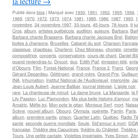
la lecture
→
Publié dans
bios
|
Marqué avec
1930
,
1951
,
1952
,
1955
,
1956
,
1969
,
1970
,
1972
,
1973
,
1974
,
1981
,
1985
,
1986
,
1987
,
1993
,
1
novembre
,
24 novembre 1997
,
33-tours
,
45-tours
,
78-tours
,
9 ju
Cros
,
album
,
artistes québécois
,
audition
,
auteure
,
Barbara
,
Bar
Barbara chante Brassens
,
Barbara chante Jacques Brel
,
Batign
boites à chansons
,
Bruxelles
,
Cabaret du soir
,
Chanson français
classique
,
chapiteau
,
Charleroi
,
Chez Moineau
,
choriste
,
cimeti
compositrice
,
concerts
,
conservatoire
,
cours de chant
,
Daniel Bil
quand reviendras-tu
,
Drouot
,
duo
,
Edith Piaf
,
émission télé
,
enf
d'Obourg
,
Film
,
Forest-National
,
France
,
France 2
,
Franz
,
Georg
Gérard Depardieu
,
Göttingen
,
grand-mère
,
Grand-Prix
,
Guillau
INA
,
inhumation
,
Institut National de l'Audiovisuel
,
interprète
,
Ja
Jean-Louis Aubert
,
Jeanne Balibar
,
journal télévisé
,
L'aigle noir
,
rare
,
La chanteuse de minuit
,
La dame brune
,
La Mansarde
,
la
Lily Passion
,
Luc Plamondon
,
Ma plus belle histoire d'amour
,
ma
Amalric
,
Méfie-toi
,
Mon pote le gitan
,
Monique Serf
,
mort
,
Naiss
Scène
,
nouvel album
,
Obourg
,
Olympia
,
opérette
,
Pantin
,
Paris
album
,
première partie
,
prison
,
Quartier Latin
,
Québec
,
Radio Té
santé
,
seconde guerre mondiale
,
Seule
,
Sid'amour à mort
,
SID
française
,
Théâtre des Capucines
,
théâtre du Châtelet
,
Théâtre 
Tours
,
Une petite cantate
,
Violettes impériales
,
Yves Simon
,
Zén