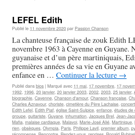
LEFEL Edith
Publié le
11 novembre 2020
par
Passion Chanson
La chanteuse française de zouk Edith L
novembre 1963 à Cayenne en Guyane. 
guyanaise et d’un père martiniquais, Edi
premières années de sa vie en Guyane av
enfance en …
Continuer la lecture
→
Publié dans
bios
|
Marqué avec
11 mai
,
17 novembre
,
17 novem
1992
,
1996
,
20 janvier
,
20 janvier 2003
,
2002
,
2003
,
25 janvier
,
biographie
,
Cayenne
,
Chanson d'amour
,
Chanson française
,
Ch
Charles Aznavour
,
choriste
,
cimetière du Père Lachaise
,
concer
Edith Lefel
,
Edith Piaf
,
église Saint-Sulpice
,
enfance
,
études de 
groupe
,
guitariste
,
Guyane
,
inhumation
,
Jacques Brel
,
Jean-Jac
Mafia
,
malaise cardiaque
,
Malavoi
,
Marie-José Alié
,
Martinique
,
rien
,
obsèques
,
Olympia
,
Paris
,
Philippe Lavil
,
premier album
,
p
récompense
,
Rencontre
,
Rendez-vous
,
reprises
,
Ronald Rubine