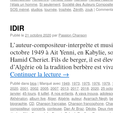
j'étais un homme
,
Si seulement
,
Société des Auteurs Compositeu
SOS mémé
,
studios
,
tournée
,
trophée
,
Zénith
,
zouk
|
Commentai
IDIR
Publié le
21 octobre 2020
par
Passion Chanson
L’auteur-compositeur-interprète et musi
octobre 1949 à Ait Yenni, en Kabylie, s
Hamid Cheriet. Fils de berger, il est éle
d’Algérie où la tradition berbère est v
Continuer la lecture
→
Publié dans
bios
|
Marqué avec
1949
,
1973
,
1975
,
1976
,
1979
,
2020
,
2001
,
2002
,
2005
,
2007
,
2013
,
2017
,
2018
,
2020
,
25 octo
janvier
,
45-tours
,
8 juillet
,
A nos enfants
,
A vava inouva
,
adolesc
Akhénaton
,
album live
,
Alger
,
Algérie
,
auteur
,
Ayarrach Negh
,
b
biographie
,
CD
,
Chanson française
,
Chanson francophone
,
Char
compositeur
,
concerts
,
conteuse
,
Dan Ar Braz
,
Décès
,
Deux rive