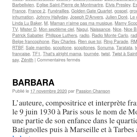
Barbelivien
,
Eglise Saint-Pierre de Montmartre
,
Elvis Presley
,
Es
France
,
France 2
,
Funérailles
,
Golden Gate Quartet
,
gospel
,
gro
inhumation
,
Johnny Hallyday
,
Joseph D'Anvers
,
Julien Doré
,
Le 
Linda Lu Baker
,
M
,
Maman n'aime pas ma musique
,
Mamy Scop
TV
,
Mister D
,
Mon septième ciel
,
Nagui
,
Naissance
,
Nice
,
Nice B
Patrick Sabatier
,
Philippe Luthers
,
radio
,
Radio Monte Carlo
,
rad
Belge francophone
,
Ray Charles
,
Rien que toi
,
Ring Parade
,
R
RTBF
,
Sale mambo
,
scopitone
,
scopitones
,
Sonuma
,
Taratata
,
t
française
,
TF1
,
That's alright mama
,
tournée
,
twist
,
Twist à Sain
sur
say
,
Zénith
|
Commentaires fermés
RIVERS
Dick
BARBARA
Publié le
17 novembre 2020
par
Passion Chanson
L’auteure, compositrice et interprète 
le 9 juin 1930 à Paris sous le nom de M
une partie de son enfance dans le quarti
Batignolles puis à Marseille et à Tarbes