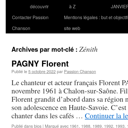
découvrir
à Z
JANVIE
Contacter Passion
Mentions légales : but et objecti
Chanson
site web
Zénith
Archives par mot-clé :
PAGNY Florent
Publié le
5 octobre 2022
par
Passion Chanson
Le chanteur et acteur français Florent 
novembre 1961 à Chalon-sur-Saône. Fil
Florent grandit d’abord dans sa région n
son adolescence en Haute-Savoie. C’est
chanter dans les cafés …
Continuer la l
Publié dans
bios
|
Marqué avec
1961
,
1988
,
1989
,
1992
,
1993
,