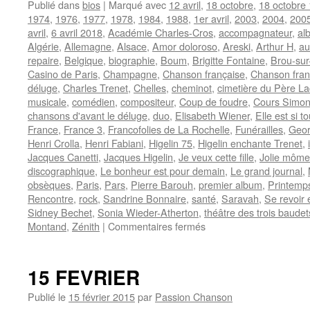
Publié dans
bios
|
Marqué avec
12 avril
,
18 octobre
,
18 octobre
1974
,
1976
,
1977
,
1978
,
1984
,
1988
,
1er avril
,
2003
,
2004
,
200
avril
,
6 avril 2018
,
Académie Charles-Cros
,
accompagnateur
,
al
Algérie
,
Allemagne
,
Alsace
,
Amor doloroso
,
Areski
,
Arthur H
,
au
repaire
,
Belgique
,
biographie
,
Boum
,
Brigitte Fontaine
,
Brou-sur
Casino de Paris
,
Champagne
,
Chanson française
,
Chanson fra
déluge
,
Charles Trenet
,
Chelles
,
cheminot
,
cimetière du Père La
musicale
,
comédien
,
compositeur
,
Coup de foudre
,
Cours Simo
chansons d'avant le déluge
,
duo
,
Elisabeth Wiener
,
Elle est si 
France
,
France 3
,
Francofolies de La Rochelle
,
Funérailles
,
Geor
Henri Crolla
,
Henri Fabiani
,
Higelin 75
,
Higelin enchante Trenet
,
Jacques Canetti
,
Jacques Higelin
,
Je veux cette fille
,
Jolie môme
discographique
,
Le bonheur est pour demain
,
Le grand journal
,
obsèques
,
Paris
,
Pars
,
Pierre Barouh
,
premier album
,
Printemp
Rencontre
,
rock
,
Sandrine Bonnaire
,
santé
,
Saravah
,
Se revoir 
Sidney Bechet
,
Sonia Wieder-Atherton
,
théâtre des trois baudet
sur
Montand
,
Zénith
|
Commentaires fermés
HIGELIN
Jacques
15 FEVRIER
Publié le
15 février 2015
par
Passion Chanson