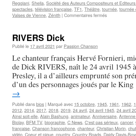
Reggiani
,
Sheila
,
Société des Auteurs Compositeurs et Editeurs
spectacles
,
télévision française
,
TF1
,
Théâtre
,
tournée
,
tournée 
sur
Valses de Vienne
,
Zénith
|
Commentaires fermés
ALGAY
Michel
RIVERS Dick
Publié le
17 avril 2021
par
Passion Chanson
Le chanteur français Hervé Fornieri, m
de Dick RIVERS, naît le 24 avril 1945 à
Presley, il a d’ailleurs emprunté son p
d’un des personnages joués par le Kin
→
Publié dans
bios
|
Marqué avec
15 octobre
,
1945
,
1961
,
1962
,
1
2012
,
2014
,
2017
,
2018
,
2019
,
24 avril
,
24 avril 1945
,
24 avril 2
Ainsi soit-elle
,
Alain Bashung
,
animateur
,
Anniversaire
,
Antenne
Biolay
,
BFM TV
,
biographie
,
C News
,
C'est pas sérieux
,
cancer
,
française
,
Chanson francophone
,
chanteur
,
Christian Morin
,
chu
vidéo
,
Coeur et pique
,
country
,
Country Roads
,
Daidy Davis-Boy