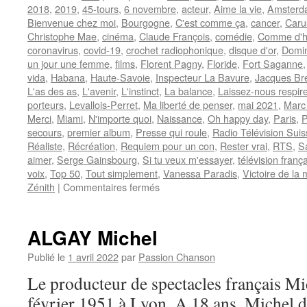
2018
,
2019
,
45-tours
,
6 novembre
,
acteur
,
Aime la vie
,
Amsterd
Bienvenue chez moi
,
Bourgogne
,
C'est comme ça
,
cancer
,
Caru
Christophe Mae
,
cinéma
,
Claude François
,
comédie
,
Comme d'h
coronavirus
,
covid-19
,
crochet radiophonique
,
disque d'or
,
Domi
un jour une femme
,
films
,
Florent Pagny
,
Floride
,
Fort Saganne
vida
,
Habana
,
Haute-Savoie
,
Inspecteur La Bavure
,
Jacques Br
L'as des as
,
L'avenir
,
L'instinct
,
La balance
,
Laissez-nous respire
porteurs
,
Levallois-Perret
,
Ma liberté de penser
,
mai 2021
,
Marc
Merci
,
Miami
,
N'importe quoi
,
Naissance
,
Oh happy day
,
Paris
,
P
secours
,
premier album
,
Presse qui roule
,
Radio Télévision Suis
Réaliste
,
Récréation
,
Requiem pour un con
,
Rester vrai
,
RTS
,
S
aimer
,
Serge Gainsbourg
,
Si tu veux m'essayer
,
télévision franç
voix
,
Top 50
,
Tout simplement
,
Vanessa Paradis
,
Victoire de la
sur
Zénith
|
Commentaires fermés
PAGNY
Florent
ALGAY Michel
Publié le
1 avril 2022
par
Passion Chanson
Le producteur de spectacles français M
février 1951 à Lyon. A 18 ans, Michel 