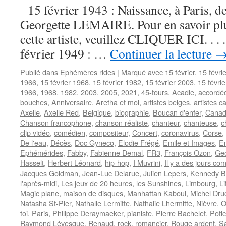
15 février 1943 : Naissance, à Paris, de
Georgette LEMAIRE. Pour en savoir plus
cette artiste, veuillez CLIQUER ICI. . . .
février 1949 : …
Continuer la lecture
Publié dans
Ephémères rides
|
Marqué avec
15 février
,
15 févri
1966
,
15 février 1968
,
15 février 1982
,
15 février 2003
,
15 févri
1966
,
1968
,
1982
,
2003
,
2005
,
2021
,
45-tours
,
Acadie
,
accordéo
bouches
,
Anniversaire
,
Aretha et moi
,
artistes belges
,
artistes c
Axelle
,
Axelle Red
,
Belgique
,
biographie
,
Boucan d'enfer
,
Cana
Chanson francophone
,
chanson réaliste
,
chanteur
,
chanteuse
,
c
clip vidéo
,
comédien
,
compositeur
,
Concert
,
coronavirus
,
Corse
,
De l'eau
,
Décès
,
Doc Gyneco
,
Elodie Frégé
,
Emile et Images
,
E
Ephémérides
,
Fabby
,
Fabienne Demal
,
FR3
,
François Ozon
,
Geo
Hasselt
,
Herbert Léonard
,
hip-hop
,
I Muvrini
,
Il y a des jours c
Jacques Goldman
,
Jean-Luc Delarue
,
Julien Lepers
,
Kennedy B
l'après-midi
,
Les jeux de 20 heures
,
les Sunshines
,
Limbourg
,
Li
Magic plane
,
maison de disques
,
Manhattan Kaboul
,
Michel Dru
Natasha St-Pier
,
Nathalie Lermitte
,
Nathalie Lhermitte
,
Nièvre
,
O
toi
,
Paris
,
Philippe Deraymaeker
,
pianiste
,
Pierre Bachelet
,
Poti
Raymond Lévesque
,
Renaud
,
rock
,
romancier
,
Rouge ardent
,
S