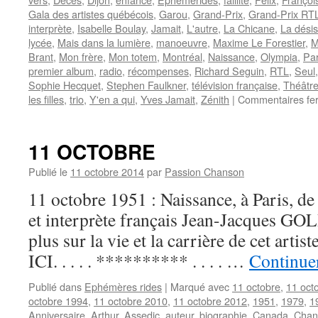
Gala des artistes québécois
,
Garou
,
Grand-Prix
,
Grand-Prix RTL
interprète
,
Isabelle Boulay
,
Jamait
,
L'autre
,
La Chicane
,
La dési
lycée
,
Mais dans la lumière
,
manoeuvre
,
Maxime Le Forestier
,
M
Brant
,
Mon frère
,
Mon totem
,
Montréal
,
Naissance
,
Olympia
,
Par
premier album
,
radio
,
récompenses
,
Richard Seguin
,
RTL
,
Seul
Sophie Hecquet
,
Stephen Faulkner
,
télévision française
,
Théâtre
les filles
,
trio
,
Y'en a qui
,
Yves Jamait
,
Zénith
|
Commentaires fe
11 OCTOBRE
Publié le
11 octobre 2014
par
Passion Chanson
11 octobre 1951 : Naissance, à Paris, de
et interprète français Jean-Jacques G
plus sur la vie et la carrière de cet art
ICI. . . . . ********** . . . . …
Continuer
Publié dans
Ephémères rides
|
Marqué avec
11 octobre
,
11 oct
octobre 1994
,
11 octobre 2010
,
11 octobre 2012
,
1951
,
1979
,
1
Anniversaire
,
Arthur
,
Assedic
,
auteur
,
biographie
,
Canada
,
Chan