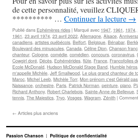
Pour en savoir plus sur les activités mus
de cette personnalité, veuillez CLIQUER I
********** …
Continuer la lecture
→
Publié dans
Ephémères rides
|
Marqué avec
1947
,
1961
,
1974
,
1961
,
23 avril 1974
,
23 avril 2022
,
Allemagne
,
Alsace
,
Anniversa
canadiens
,
artistes québécois
,
Belfort
,
Belgique
,
Bénabar
,
Berkl
Boulevard des minuscules
,
Canada
,
Céline Dion
,
Chanson franç
chanteur
,
Cologne
,
comédie
,
comédien
,
concours
,
coronavirus
,
Cowgirl doré
,
Décès
,
Ephémérides
,
flûte
,
France
,
Francofolies 
Ecole McDonald
,
Hudson McDonald Stage Band
,
Humble héros
m'appelle Michèle
,
Jeff Smallwood
,
Le plus grand chanteur de to
Maroc
,
Michel Leeb
,
Michèle Torr
,
Mon prénom c'est Gérald pas
Naissance
,
orchestre
,
Paris
,
Patrick Norman
,
peinture
,
piano
,
Pl
Richard Anthony
,
Robert Charlebois
,
Sainte-Anne de Bellevue
,
tennis
,
The Majestics
,
Tryo
,
Vosges
,
Wagram
,
Zénith
|
Commenta
←
Articles plus anciens
Passion Chanson
Politique de confidentialité