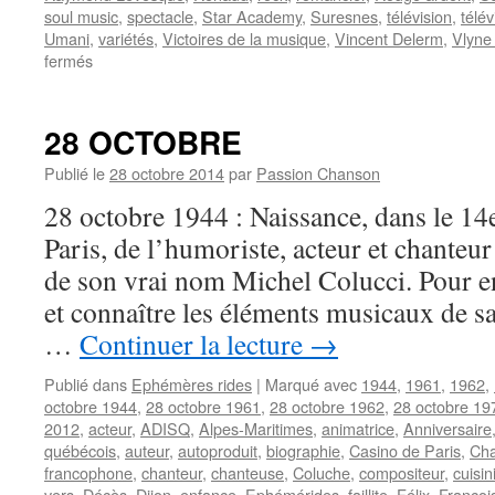
soul music
,
spectacle
,
Star Academy
,
Suresnes
,
télévision
,
télév
Umani
,
variétés
,
Victoires de la musique
,
Vincent Delerm
,
Vlyne
sur
fermés
15
FEVRIER
28 OCTOBRE
Publié le
28 octobre 2014
par
Passion Chanson
28 octobre 1944 : Naissance, dans le 1
Paris, de l’humoriste, acteur et chant
de son vrai nom Michel Colucci. Pour en
et connaître les éléments musicaux de sa
…
Continuer la lecture
→
Publié dans
Ephémères rides
|
Marqué avec
1944
,
1961
,
1962
,
octobre 1944
,
28 octobre 1961
,
28 octobre 1962
,
28 octobre 19
2012
,
acteur
,
ADISQ
,
Alpes-Maritimes
,
animatrice
,
Anniversaire
québécois
,
auteur
,
autoproduit
,
biographie
,
Casino de Paris
,
Cha
francophone
,
chanteur
,
chanteuse
,
Coluche
,
compositeur
,
cuisin
vers
,
Décès
,
Dijon
,
enfance
,
Ephémérides
,
faillite
,
Félix
,
Françoi