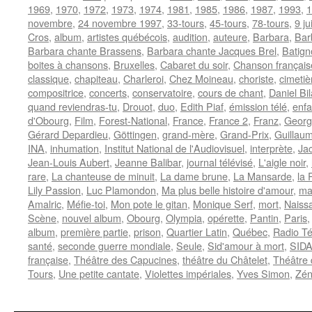
1969
,
1970
,
1972
,
1973
,
1974
,
1981
,
1985
,
1986
,
1987
,
1993
,
1
novembre
,
24 novembre 1997
,
33-tours
,
45-tours
,
78-tours
,
9 ju
Cros
,
album
,
artistes québécois
,
audition
,
auteure
,
Barbara
,
Bar
Barbara chante Brassens
,
Barbara chante Jacques Brel
,
Batign
boites à chansons
,
Bruxelles
,
Cabaret du soir
,
Chanson français
classique
,
chapiteau
,
Charleroi
,
Chez Moineau
,
choriste
,
cimeti
compositrice
,
concerts
,
conservatoire
,
cours de chant
,
Daniel Bil
quand reviendras-tu
,
Drouot
,
duo
,
Edith Piaf
,
émission télé
,
enf
d'Obourg
,
Film
,
Forest-National
,
France
,
France 2
,
Franz
,
Georg
Gérard Depardieu
,
Göttingen
,
grand-mère
,
Grand-Prix
,
Guillau
INA
,
inhumation
,
Institut National de l'Audiovisuel
,
interprète
,
Ja
Jean-Louis Aubert
,
Jeanne Balibar
,
journal télévisé
,
L'aigle noir
,
rare
,
La chanteuse de minuit
,
La dame brune
,
La Mansarde
,
la
Lily Passion
,
Luc Plamondon
,
Ma plus belle histoire d'amour
,
ma
Amalric
,
Méfie-toi
,
Mon pote le gitan
,
Monique Serf
,
mort
,
Naiss
Scène
,
nouvel album
,
Obourg
,
Olympia
,
opérette
,
Pantin
,
Paris
album
,
première partie
,
prison
,
Quartier Latin
,
Québec
,
Radio Té
santé
,
seconde guerre mondiale
,
Seule
,
Sid'amour à mort
,
SID
française
,
Théâtre des Capucines
,
théâtre du Châtelet
,
Théâtre 
Tours
,
Une petite cantate
,
Violettes impériales
,
Yves Simon
,
Zén