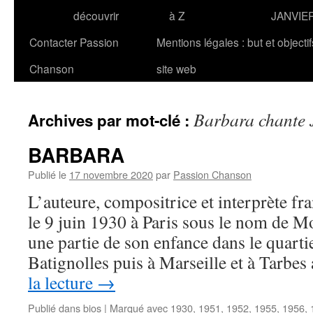
découvrir
à Z
JANVIE
Contacter Passion
Mentions légales : but et objecti
Chanson
site web
Barbara chante 
Archives par mot-clé :
BARBARA
Publié le
17 novembre 2020
par
Passion Chanson
L’auteure, compositrice et interprète 
le 9 juin 1930 à Paris sous le nom de M
une partie de son enfance dans le quarti
Batignolles puis à Marseille et à Tarbes
la lecture
→
Publié dans
bios
|
Marqué avec
1930
,
1951
,
1952
,
1955
,
1956
,