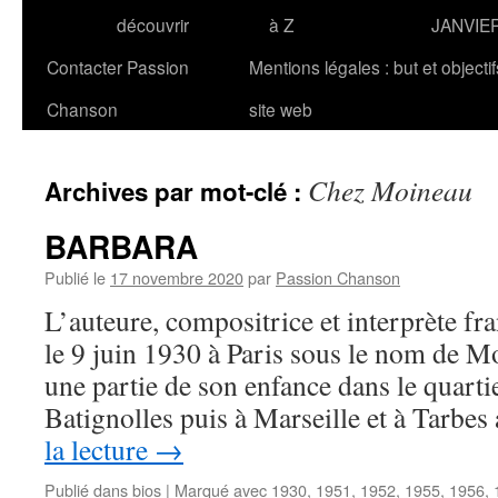
découvrir
à Z
JANVIE
Contacter Passion
Mentions légales : but et objecti
Chanson
site web
Chez Moineau
Archives par mot-clé :
BARBARA
Publié le
17 novembre 2020
par
Passion Chanson
L’auteure, compositrice et interprète 
le 9 juin 1930 à Paris sous le nom de M
une partie de son enfance dans le quarti
Batignolles puis à Marseille et à Tarbes
la lecture
→
Publié dans
bios
|
Marqué avec
1930
,
1951
,
1952
,
1955
,
1956
,