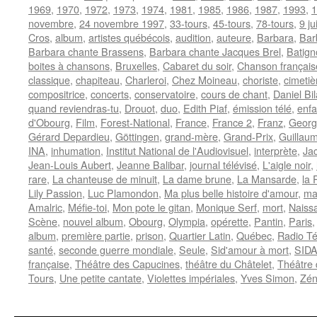
1969
,
1970
,
1972
,
1973
,
1974
,
1981
,
1985
,
1986
,
1987
,
1993
,
1
novembre
,
24 novembre 1997
,
33-tours
,
45-tours
,
78-tours
,
9 ju
Cros
,
album
,
artistes québécois
,
audition
,
auteure
,
Barbara
,
Bar
Barbara chante Brassens
,
Barbara chante Jacques Brel
,
Batign
boites à chansons
,
Bruxelles
,
Cabaret du soir
,
Chanson français
classique
,
chapiteau
,
Charleroi
,
Chez Moineau
,
choriste
,
cimeti
compositrice
,
concerts
,
conservatoire
,
cours de chant
,
Daniel Bil
quand reviendras-tu
,
Drouot
,
duo
,
Edith Piaf
,
émission télé
,
enf
d'Obourg
,
Film
,
Forest-National
,
France
,
France 2
,
Franz
,
Georg
Gérard Depardieu
,
Göttingen
,
grand-mère
,
Grand-Prix
,
Guillau
INA
,
inhumation
,
Institut National de l'Audiovisuel
,
interprète
,
Ja
Jean-Louis Aubert
,
Jeanne Balibar
,
journal télévisé
,
L'aigle noir
,
rare
,
La chanteuse de minuit
,
La dame brune
,
La Mansarde
,
la
Lily Passion
,
Luc Plamondon
,
Ma plus belle histoire d'amour
,
ma
Amalric
,
Méfie-toi
,
Mon pote le gitan
,
Monique Serf
,
mort
,
Naiss
Scène
,
nouvel album
,
Obourg
,
Olympia
,
opérette
,
Pantin
,
Paris
album
,
première partie
,
prison
,
Quartier Latin
,
Québec
,
Radio Té
santé
,
seconde guerre mondiale
,
Seule
,
Sid'amour à mort
,
SID
française
,
Théâtre des Capucines
,
théâtre du Châtelet
,
Théâtre 
Tours
,
Une petite cantate
,
Violettes impériales
,
Yves Simon
,
Zén