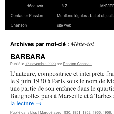
découvrir
à Z
JANVIE
Contacter Passion
Mentions légales : but et objecti
Chanson
site web
Méfie-toi
Archives par mot-clé :
BARBARA
Publié le
17 novembre 2020
par
Passion Chanson
L’auteure, compositrice et interprète 
le 9 juin 1930 à Paris sous le nom de M
une partie de son enfance dans le quarti
Batignolles puis à Marseille et à Tarbes
la lecture
→
Publié dans
bios
|
Marqué avec
1930
,
1951
,
1952
,
1955
,
1956
,