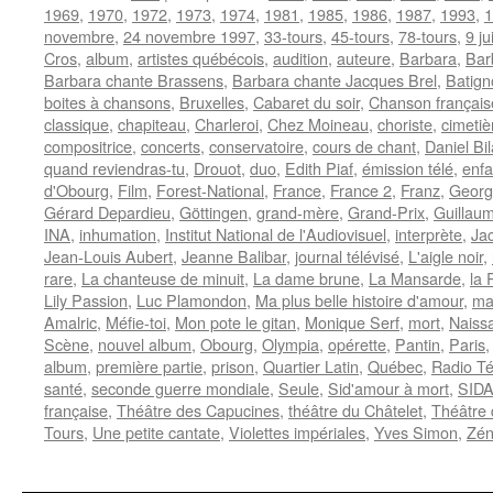
1969
,
1970
,
1972
,
1973
,
1974
,
1981
,
1985
,
1986
,
1987
,
1993
,
1
novembre
,
24 novembre 1997
,
33-tours
,
45-tours
,
78-tours
,
9 ju
Cros
,
album
,
artistes québécois
,
audition
,
auteure
,
Barbara
,
Bar
Barbara chante Brassens
,
Barbara chante Jacques Brel
,
Batign
boites à chansons
,
Bruxelles
,
Cabaret du soir
,
Chanson français
classique
,
chapiteau
,
Charleroi
,
Chez Moineau
,
choriste
,
cimeti
compositrice
,
concerts
,
conservatoire
,
cours de chant
,
Daniel Bil
quand reviendras-tu
,
Drouot
,
duo
,
Edith Piaf
,
émission télé
,
enf
d'Obourg
,
Film
,
Forest-National
,
France
,
France 2
,
Franz
,
Georg
Gérard Depardieu
,
Göttingen
,
grand-mère
,
Grand-Prix
,
Guillau
INA
,
inhumation
,
Institut National de l'Audiovisuel
,
interprète
,
Ja
Jean-Louis Aubert
,
Jeanne Balibar
,
journal télévisé
,
L'aigle noir
,
rare
,
La chanteuse de minuit
,
La dame brune
,
La Mansarde
,
la
Lily Passion
,
Luc Plamondon
,
Ma plus belle histoire d'amour
,
ma
Amalric
,
Méfie-toi
,
Mon pote le gitan
,
Monique Serf
,
mort
,
Naiss
Scène
,
nouvel album
,
Obourg
,
Olympia
,
opérette
,
Pantin
,
Paris
album
,
première partie
,
prison
,
Quartier Latin
,
Québec
,
Radio Té
santé
,
seconde guerre mondiale
,
Seule
,
Sid'amour à mort
,
SID
française
,
Théâtre des Capucines
,
théâtre du Châtelet
,
Théâtre 
Tours
,
Une petite cantate
,
Violettes impériales
,
Yves Simon
,
Zén