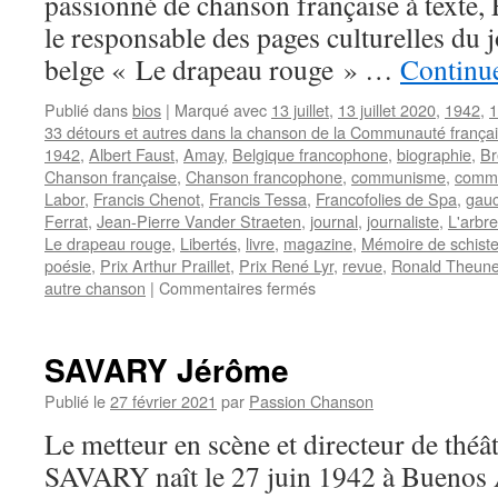
passionné de chanson française à texte,
le responsable des pages culturelles du
belge « Le drapeau rouge » …
Continue
Publié dans
bios
|
Marqué avec
13 juillet
,
13 juillet 2020
,
1942
,
1
33 détours et autres dans la chanson de la Communauté frança
1942
,
Albert Faust
,
Amay
,
Belgique francophone
,
biographie
,
Br
Chanson française
,
Chanson francophone
,
communisme
,
commu
Labor
,
Francis Chenot
,
Francis Tessa
,
Francofolies de Spa
,
gau
Ferrat
,
Jean-Pierre Vander Straeten
,
journal
,
journaliste
,
L'arbre
Le drapeau rouge
,
Libertés
,
livre
,
magazine
,
Mémoire de schist
poésie
,
Prix Arthur Praillet
,
Prix René Lyr
,
revue
,
Ronald Theun
sur
autre chanson
|
Commentaires fermés
CHENOT
Francis
SAVARY Jérôme
Publié le
27 février 2021
par
Passion Chanson
Le metteur en scène et directeur de théâ
SAVARY naît le 27 juin 1942 à Buenos 