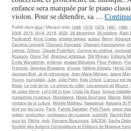
enfance sera marquée par le piano classi
violon. Pour se détendre, sa …
Continue
Publié dans
bios
|
Marqué avec
1948
,
1978
,
1979
,
1981
,
1986
,
2008
,
2015
,
2018
,
2019
,
2020
,
28 décembre
,
29 octobre
,
Alain 
Pankratoff
,
Anne Coster
,
artistes belges
,
auteur
,
Bercy
,
biograph
Caroline Legrand
,
Chanson française
,
Chanson francophone
,
c
Lettres
,
Chinon
,
Claude Puterflam
,
Comme au cinéma
,
composit
Roussos
,
Diane Tell
,
directeur artistique
,
Djill Rhinan
,
Editions 
Emile Wandelmer
,
enfance
,
études littéraires
,
Fleur Pellerin
,
Fra
François
,
Georges Brassens
,
groupe
,
Hélène Ségara
,
Hervé Vil
Jacques Brel
,
Je te retrouverai
,
Jean-Marie Moreau
,
Jeane Man
Young
,
journaliste
,
Julie
,
Julie Pietri
,
Kids United
,
L'amour est dan
Rossi
,
Le mal de toi
,
Le prince du roller
,
Les amours de Mozart
,
de Jules Verne
,
Let's fall in love
,
Linda De Suza
,
longue maladie
magazines musicaux
,
Magdalena
,
Magic Boul'vard
,
Mamie
,
Mél
ministre de la culture
,
Mireille Mathieu
,
Naissance
,
Natasha St-P
écrit sur les murs
,
Paris
,
Patrick Sabatier
,
Petit Frank
,
piano cla
restes
,
production
,
professeur de musique
,
publicité
,
Rachid Bah
pour toi
,
Ritchy
,
rock
,
Romano Musumara
,
SACEM
,
Sacha Diste
Société des Auteurs Compositeurs et Editeurs de Musique franç