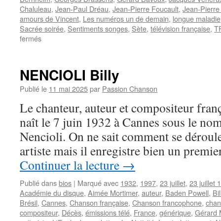
Chaluleau
,
Jean-Paul Dréau
,
Jean-Pierre Foucault
,
Jean-Pierre 
amours de Vincent
,
Les numéros un de demain
,
longue maladie
Sacrée soirée
,
Sentiments songes
,
Sète
,
télévision française
,
T
sur
fermés
FANNY
NENCIOLI Billy
Publié le
11 mai 2025
par
Passion Chanson
Le chanteur, auteur et compositeur fr
naît le 7 juin 1932 à Cannes sous le no
Nencioli. On ne sait comment se déroule
artiste mais il enregistre bien un premi
Continuer la lecture
→
Publié dans
bios
|
Marqué avec
1932
,
1997
,
23 juillet
,
23 juillet
Académie du disque
,
Aimée Mortimer
,
auteur
,
Baden Powell
,
Bi
Brésil
,
Cannes
,
Chanson française
,
Chanson francophone
,
chan
compositeur
,
Décès
,
émissions télé
,
France
,
générique
,
Gérard 