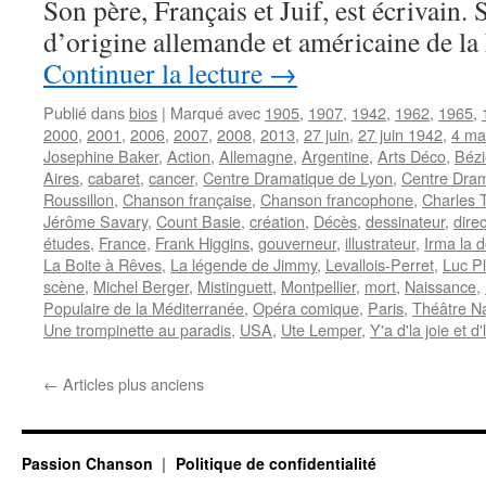
Son père, Français et Juif, est écrivain. 
d’origine allemande et américaine de la 
Continuer la lecture
→
Publié dans
bios
|
Marqué avec
1905
,
1907
,
1942
,
1962
,
1965
,
2000
,
2001
,
2006
,
2007
,
2008
,
2013
,
27 juin
,
27 juin 1942
,
4 ma
Josephine Baker
,
Action
,
Allemagne
,
Argentine
,
Arts Déco
,
Bézi
Aires
,
cabaret
,
cancer
,
Centre Dramatique de Lyon
,
Centre Dram
Roussillon
,
Chanson française
,
Chanson francophone
,
Charles 
Jérôme Savary
,
Count Basie
,
création
,
Décès
,
dessinateur
,
dire
études
,
France
,
Frank Higgins
,
gouverneur
,
illustrateur
,
Irma la 
La Boite à Rêves
,
La légende de Jimmy
,
Levallois-Perret
,
Luc P
scène
,
Michel Berger
,
Mistinguett
,
Montpellier
,
mort
,
Naissance
,
Populaire de la Méditerranée
,
Opéra comique
,
Paris
,
Théâtre Na
Une trompinette au paradis
,
USA
,
Ute Lemper
,
Y'a d'la joie et d
←
Articles plus anciens
Passion Chanson
Politique de confidentialité