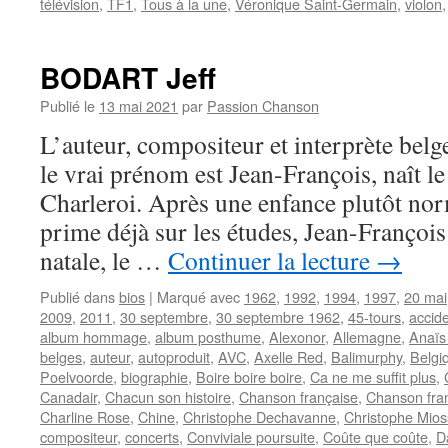
télévision
,
TF1
,
Tous à la une
,
Véronique Saint-Germain
,
violon
BODART Jeff
Publié le
13 mai 2021
par
Passion Chanson
L’auteur, compositeur et interprète bel
le vrai prénom est Jean-François, naît 
Charleroi. Après une enfance plutôt no
prime déjà sur les études, Jean-François
natale, le …
Continuer la lecture
→
Publié dans
bios
|
Marqué avec
1962
,
1992
,
1994
,
1997
,
20 mai
2009
,
2011
,
30 septembre
,
30 septembre 1962
,
45-tours
,
accide
album hommage
,
album posthume
,
Alexonor
,
Allemagne
,
Anaïs
belges
,
auteur
,
autoproduit
,
AVC
,
Axelle Red
,
Balimurphy
,
Belgi
Poelvoorde
,
biographie
,
Boire boire boire
,
Ca ne me suffit plus
,
Canadair
,
Chacun son histoire
,
Chanson française
,
Chanson fra
Charline Rose
,
Chine
,
Christophe Dechavanne
,
Christophe Mio
compositeur
,
concerts
,
Conviviale poursuite
,
Coûte que coûte
,
D