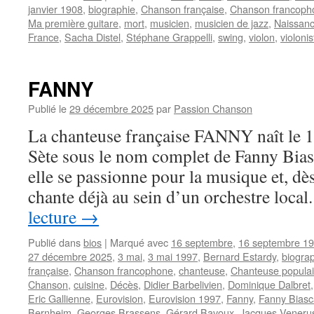
janvier 1908
,
biographie
,
Chanson française
,
Chanson francoph
Ma première guitare
,
mort
,
musicien
,
musicien de jazz
,
Naissan
France
,
Sacha Distel
,
Stéphane Grappelli
,
swing
,
violon
,
violonis
FANNY
Publié le
29 décembre 2025
par
Passion Chanson
La chanteuse française FANNY naît le 
Sète sous le nom complet de Fanny Bias
elle se passionne pour la musique et, dès 
chante déjà au sein d’un orchestre loca
lecture
→
Publié dans
bios
|
Marqué avec
16 septembre
,
16 septembre 1
27 décembre 2025
,
3 mai
,
3 mai 1997
,
Bernard Estardy
,
biogra
française
,
Chanson francophone
,
chanteuse
,
Chanteuse populai
Chanson
,
cuisine
,
Décès
,
Didier Barbelivien
,
Dominique Dalbret
Eric Gallienne
,
Eurovision
,
Eurovision 1997
,
Fanny
,
Fanny Bias
Bernheim
,
Georges Brassens
,
Gérard Bavoux
,
Jacques Veneru