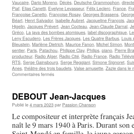
Vaucaire
,
Dario Moreno
,
Décès
,
Deutsche Grammophon
,
direct
Piaf
,
Elias Canetti
,
Evelyne Levasseur
,
Félix Leclerc
,
France
,
Fr
Françoise Canetto
,
Françoise Rosay
,
Georges Brassens
,
George
Béart
,
Henri Salvador
,
Isabelle Aubret
,
Jacqueline François
,
Jac
Higelin
,
Jacques Prévert
,
Jean Cocteau
,
Jean-Claude Darnal
,
J
Gréco
,
La java des bombes atomiques
,
label discographique
,
Le
Leny Escudero
,
Les Frères Jacques
,
Les Quatre Barbus
,
Louis 
Bleustein
,
Marlène Dietrich
,
Maurice Fanon
,
Michel Simon
,
Mont
sentier
,
Paris
,
Patachou
,
Philippe Clay
,
Philips
,
piano
,
Pierre Br
producteur
,
Radio Alger
,
Radio Cité
,
Radio France
,
Radio Télévi
RTS
,
Serge Gainsbourg
,
Serge Reggiani
,
Simone Signoret
,
Sui
Anes
,
théâtre des trois baudets
,
Valse amusette
,
Zazie dans le 
sur
Commentaires fermés
CANETTI
Jacques
DEBOUT Jean-Jacques
Publié le
4 mars 2023
par
Passion Chanson
Le compositeur et interprète français
naît le 9 mars 1940 à Paris. Durant son e
Saint-Mandé en famille, le jeune garçon