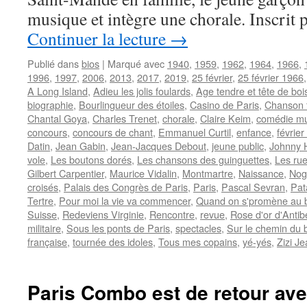
musique et intègre une chorale. Inscrit
Continuer la lecture
→
Publié dans
bios
|
Marqué avec
1940
,
1959
,
1962
,
1964
,
1966
,
1996
,
1997
,
2006
,
2013
,
2017
,
2019
,
25 février
,
25 février 1966
A Long Island
,
Adieu les jolis foulards
,
Age tendre et tête de boi
biographie
,
Bourlingueur des étoiles
,
Casino de Paris
,
Chanson 
Chantal Goya
,
Charles Trenet
,
chorale
,
Claire Keim
,
comédie mu
concours
,
concours de chant
,
Emmanuel Curtil
,
enfance
,
févrie
Datin
,
Jean Gabin
,
Jean-Jacques Debout
,
jeune public
,
Johnny H
vole
,
Les boutons dorés
,
Les chansons des guinguettes
,
Les rue
Gilbert Carpentier
,
Maurice Vidalin
,
Montmartre
,
Naissance
,
Nog
croisés
,
Palais des Congrès de Paris
,
Paris
,
Pascal Sevran
,
Pat
Tertre
,
Pour moi la vie va commencer
,
Quand on s'promène au b
Suisse
,
Redeviens Virginie
,
Rencontre
,
revue
,
Rose d'or d'Antib
militaire
,
Sous les ponts de Paris
,
spectacles
,
Sur le chemin du 
française
,
tournée des idoles
,
Tous mes copains
,
yé-yés
,
Zizi J
Paris Combo est de retour av