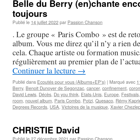
Belle du Berry (en)chante enc
toujours
Publié le
14 juillet 2022
par
Passion Chanson
. Le groupe « Paris Combo » est de ret
album. Vous me direz qu’il n’y a rien de
cela. Chaque artiste ou formation musica
régulièrement au premier plan de l’actu
Continuer la lecture
→
Publié dans
Ecoutés pour vous (Albums+EP's)
|
Marqué avec
1
Berry
,
Benoit Dunoyer de Segonzac
,
cancer
,
confinement
,
coron
David Lewis
,
Décès
,
Do you think
,
Etats-Unis
,
Europe
,
Festivals
room
,
nouvel album
,
Paris Combo
,
Potzi
,
Quesaco
,
Rémy Kapri
Degrees Records
,
USA
,
Victoires de la musique
,
Xavier Chezlep
CHRISTIE David
Publié le
27 décembre 2021
par
Passion Chanson