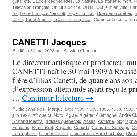
guitariste
,
L'Ecole des vedettes
,
La Nativité
,
La starlette
,
mort
,
N
Télévision Français
,
On lui a donné
,
ORTF
,
Oui je m'en vais
,
Par
A2
,
René François Nencioli
,
Roger Lanzac
,
Rue des alouettes
,
Darel
,
Tante Amélie
,
télévision française
|
Commentaires fermés
CANETTI Jacques
Publié le
30 mai 2023
par
Passion Chanson
Le directeur artistique et producteur mu
CANETTI naît le 30 mai 1909 à Roussé en
frère d’Elias Canetti, de quatre ans son 
d’expression allemande ayant reçu le pri
…
Continuer la lecture
→
Publié dans
bios
|
Marqué avec
1909
,
1933
,
1935
,
1950
,
1963
,
juin 1997
,
Afrique du Nord
,
Aglaë
,
Algérie
,
Allemagne
,
André Cl
Armand Mestral
,
artistes québécois
,
Assez
,
Autriche
,
biographie
Fontaine
,
Bruno Brel
,
Bulgarie
,
Canada
,
Catherine Sauvage
,
Ch
francophone
,
Charles Trenet
,
cimetière du Père Lachaise
,
Clau