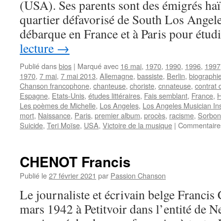
(USA). Ses parents sont des émigrés haït
quartier défavorisé de South Los Angele
débarque en France et à Paris pour étud
lecture
→
Publié dans
bios
|
Marqué avec
16 mai
,
1970
,
1990
,
1996
,
1997
1970
,
7 mai
,
7 mai 2013
,
Allemagne
,
bassiste
,
Berlin
,
biographi
Chanson francophone
,
chanteuse
,
choriste
,
cnnateuse
,
contrat 
Espagne
,
Etats-Unis
,
études littéraires
,
Fais semblant
,
France
,
H
Les poèmes de Michelle
,
Los Angeles
,
Los Angeles Musician Ins
mort
,
Naissance
,
Paris
,
premier album
,
procès
,
racisme
,
Sorbo
Suicide
,
Teri Moïse
,
USA
,
Victoire de la musique
|
Commentaire
CHENOT Francis
Publié le
27 février 2021
par
Passion Chanson
Le journaliste et écrivain belge Franci
mars 1942 à Petitvoir dans l’entité de 