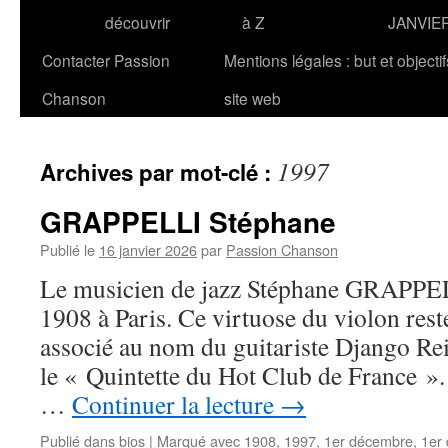
découvrir
à Z
JANVIE
Contacter Passion
Mentions légales : but et objecti
Chanson
site web
1997
Archives par mot-clé :
GRAPPELLI Stéphane
Publié le
16 janvier 2026
par
Passion Chanson
Le musicien de jazz Stéphane GRAPPELL
1908 à Paris. Ce virtuose du violon rest
associé au nom du guitariste Django Rei
le « Quintette du Hot Club de France ».
…
Continuer la lecture
→
Publié dans
bios
|
Marqué avec
1908
,
1997
,
1er décembre
,
1er