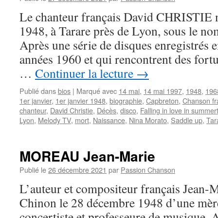
Le chanteur français David CHRISTIE na
1948, à Tarare près de Lyon, sous le no
Après une série de disques enregistrés e
années 1960 et qui rencontrent des for
…
Continuer la lecture
→
Publié dans
bios
|
Marqué avec
14 mai
,
14 mai 1997
,
1948
,
196
1er janvier
,
1er janvier 1948
,
biographie
,
Capbreton
,
Chanson fr
chanteur
,
David Christie
,
Décès
,
disco
,
Falling in love in summer
Lyon
,
Melody TV
,
mort
,
Naissance
,
Nina Morato
,
Saddle up
,
Tar
MOREAU Jean-Marie
Publié le
26 décembre 2021
par
Passion Chanson
L’auteur et compositeur français Jean
Chinon le 28 décembre 1948 d’une mère
concertiste et professeure de musique. 