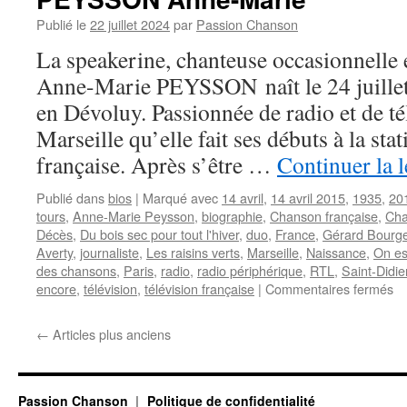
Publié le
22 juillet 2024
par
Passion Chanson
La speakerine, chanteuse occasionnelle e
Anne-Marie PEYSSON naît le 24 juillet
en Dévoluy. Passionnée de radio et de tél
Marseille qu’elle fait ses débuts à la stat
française. Après s’être …
Continuer la 
Publié dans
bios
|
Marqué avec
14 avril
,
14 avril 2015
,
1935
,
20
tours
,
Anne-Marie Peysson
,
biographie
,
Chanson française
,
Cha
Décès
,
Du bois sec pour tout l'hiver
,
duo
,
France
,
Gérard Bourge
Averty
,
journaliste
,
Les raisins verts
,
Marseille
,
Naissance
,
On es
des chansons
,
Paris
,
radio
,
radio périphérique
,
RTL
,
Saint-Didie
su
encore
,
télévision
,
télévision française
|
Commentaires fermés
P
An
←
Articles plus anciens
Ma
Passion Chanson
Politique de confidentialité