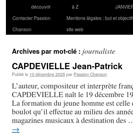
découvrir
à Z
JANVIE
Contacter Passion
Mentions légales : but et objecti
Chanson
site web
journaliste
Archives par mot-clé :
CAPDEVIELLE Jean-Patrick
Publié le
10 décembre 2025
par
Passion Chanson
L’auteur, compositeur et interprète fran
CAPDEVIELLE naît le 19 décembre 1945
La formation du jeune homme est celle d
boulot qu’il effectue au milieu des ann
magazines musicaux à destination des
→