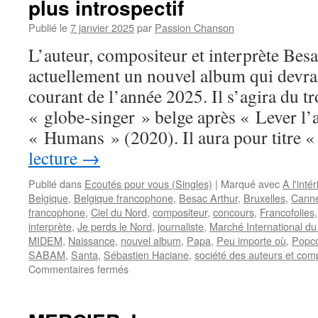
plus introspectif
Publié le
7 janvier 2025
par
Passion Chanson
L’auteur, compositeur et interprète Bes
actuellement un nouvel album qui devrai
courant de l’année 2025. Il s’agira du t
« globe-singer » belge après « Lever l’
« Humans » (2020). Il aura pour titre
lecture
→
Publié dans
Ecoutés pour vous (Singles)
|
Marqué avec
A l'intér
Belgique
,
Belgique francophone
,
Besac Arthur
,
Bruxelles
,
Cann
francophone
,
Ciel du Nord
,
compositeur
,
concours
,
Francofolies
interprète
,
Je perds le Nord
,
journaliste
,
Marché International du 
MIDEM
,
Naissance
,
nouvel album
,
Papa
,
Peu importe où
,
Popco
SABAM
,
Santa
,
Sébastien Haciane
,
société des auteurs et com
sur
Commentaires fermés
BESAC-
ARTHUR
annonce