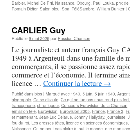
Barbier
,
Michel De Pril
,
Naissance
,
Obourg
,
Paul Louka
,
prix de
Romain Didier
,
Salon bleu
,
Spa
,
TéléSambre
,
William Dunker
|
CARLIER Guy
Publié le
9 mai 2025
par
Passion Chanson
Le journaliste et auteur français Guy C
1949 à Argenteuil dans une famille de m
commerçants, il se passionne assez rapi
commerce et l’économie. Il termine ains
licence …
Continuer la lecture
→
Publié dans
bios
|
Marqué avec
1949
,
5 juin
,
5 juin 1949
,
Argent
biographie
,
Ca se discute
,
Ce qui ne tue pas nous rend plus fort
francophone
,
chroniqueur
,
Concours Eurovision de la Chanson
,
émission télé
,
Eurovision
,
Eurovision 2005
,
France
,
France 3
,
Fr
et maintenant
,
Jean-Luc Delarue
,
Johnny Hallyday
,
journaliste
,
J
fou du roi
,
Les grosses têtes
,
licence en sciences économiques
,
Naissance
,
On ne peut pas plaire à tout le monde
,
one man sho