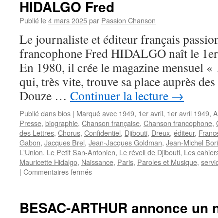
HIDALGO Fred
Publié le
4 mars 2025
par
Passion Chanson
Le journaliste et éditeur français passi
francophone Fred HIDALGO naît le 1er 
En 1980, il crée le magazine mensuel «
qui, très vite, trouve sa place auprès de
Douze …
Continuer la lecture
→
Publié dans
bios
|
Marqué avec
1949
,
1er avril
,
1er avril 1949
,
A
Presse
,
biographie
,
Chanson française
,
Chanson francophone
,
des Lettres
,
Chorus
,
Confidentiel
,
Djibouti
,
Dreux
,
éditeur
,
Franc
Gabon
,
Jacques Brel
,
Jean-Jacques Goldman
,
Jean-Michel Bor
L'Union
,
Le Petit San-Antonien
,
Le réveil de Djibouti
,
Les cahier
Mauricette Hidalgo
,
Naissance
,
Paris
,
Paroles et Musique
,
servic
sur
|
Commentaires fermés
HIDALGO
Fred
BESAC-ARTHUR annonce un n