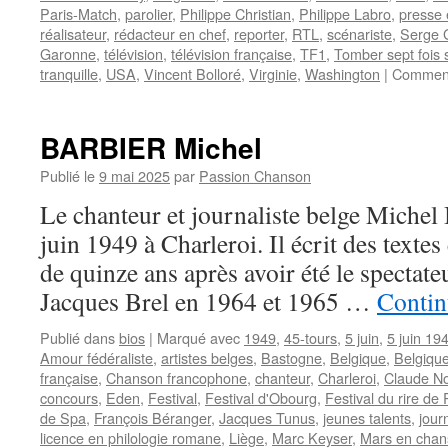
Paris-Match
,
parolier
,
Philippe Christian
,
Philippe Labro
,
presse 
réalisateur
,
rédacteur en chef
,
reporter
,
RTL
,
scénariste
,
Serge 
Garonne
,
télévision
,
télévision française
,
TF1
,
Tomber sept fois s
tranquille
,
USA
,
Vincent Bolloré
,
Virginie
,
Washington
|
Comment
BARBIER Michel
Publié le
9 mai 2025
par
Passion Chanson
Le chanteur et journaliste belge Miche
juin 1949 à Charleroi. Il écrit des textes
de quinze ans après avoir été le spectat
Jacques Brel en 1964 et 1965 …
Contin
Publié dans
bios
|
Marqué avec
1949
,
45-tours
,
5 juin
,
5 juin 19
Amour fédéraliste
,
artistes belges
,
Bastogne
,
Belgique
,
Belgiqu
française
,
Chanson francophone
,
chanteur
,
Charleroi
,
Claude N
concours
,
Eden
,
Festival
,
Festival d'Obourg
,
Festival du rire de
de Spa
,
François Béranger
,
Jacques Tunus
,
jeunes talents
,
jour
licence en philologie romane
,
Liège
,
Marc Keyser
,
Mars en chan