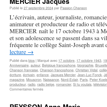
MERCIER Jacques
un
nouvel
Publié le
27 septembre 2024
par
Passion Chanson
album
L’écrivain, auteur, journaliste, romancie
plus
introspectif
animateur et producteur de radio et télé
MERCIER naît le 17 octobre 1943 à Mo
et son adolescence se passent dans sa vil
fréquente le collège Saint-Joseph avan
lecture
→
Publié dans
bios
|
Marqué avec
17 octobre
,
17 octobre 1943
,
19
Anniversaire
,
auteur
,
Belgique francophone
,
biographie
,
Bruxell
Chanson française
,
Chanson francophone
,
Christian Vidal
,
coll
écriture
,
écrivain
,
enfance
,
Jacques Mercier
,
Jean-Luc Fonck
,
Jé
magazine
,
Mouscron
,
Naissance
,
Nord-Eclair
,
Paris
,
Peter Koel
producteur
,
radio
,
radio belge
,
romancier
,
Si tu voulais
,
télévisio
sur
Commentaires fermés
MERCIER
Jacques
PEYSSON Anne-Marie