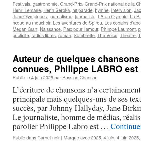
Festivals
,
gastronomie
,
Grand-Prix
,
Grand-Prix national de la 
Henri Lemaire
,
Henri Seroka
,
hit parade
,
hymne
,
Intervision
,
Jac
Jeux Olympiques
,
journalisme
,
journaliste
,
LA en Olympie
,
La P
nœud au mouchoir
,
Les aventures de Spirou
,
Les copains d'abo
Megan Giart
,
Naissance
,
Paix pour l'amour
,
Philippe Laumont
,
p
publicité
,
radios libres
,
roman
,
Sombreffe
,
The Voice
,
Théâtre
,
T
Auteur de quelques chansons 
connues, Philippe LABRO est
Publié le
4 juin 2025
par
Passion Chanson
L’écriture de chansons n’a certainement 
principale mais quelques-uns de ses text
succès, par Johnny Hallyday, Jane Birk
Le journaliste, homme de médias, réalisa
parolier Philippe Labro est …
Continuer
Publié dans
Carnet noir
|
Marqué avec
2025
,
4 juin
,
4 juin 2025