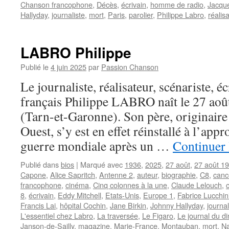
Chanson francophone
,
Décès
,
écrivain
,
homme de radio
,
Jacqu
Hallyday
,
journaliste
,
mort
,
Paris
,
parolier
,
Philippe Labro
,
réalis
LABRO Philippe
Publié le
4 juin 2025
par
Passion Chanson
Le journaliste, réalisateur, scénariste, éc
français Philippe LABRO naît le 27 ao
(Tarn-et-Garonne). Son père, originaire 
Ouest, s’y est en effet réinstallé à l’app
guerre mondiale après un …
Continuer 
Publié dans
bios
|
Marqué avec
1936
,
2025
,
27 août
,
27 août 1
Capone
,
Alice Sapritch
,
Antenne 2
,
auteur
,
biographie
,
C8
,
canc
francophone
,
cinéma
,
Cinq colonnes à la une
,
Claude Lelouch
,
8
,
écrivain
,
Eddy Mitchell
,
Etats-Unis
,
Europe 1
,
Fabrice Lucchin
Francis Lai
,
hôpital Cochin
,
Jane Birkin
,
Johnny Hallyday
,
journa
L'essentiel chez Labro
,
La traversée
,
Le Figaro
,
Le journal du 
Janson-de-Sailly
,
magazine
,
Marie-France
,
Montauban
,
mort
,
Na