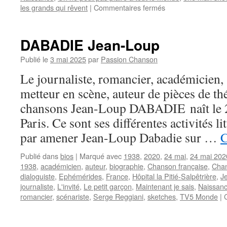
sur
les grands qui rêvent
|
Commentaires fermés
CARLIER
Guy
DABADIE Jean-Loup
Publié le
3 mai 2025
par
Passion Chanson
Le journaliste, romancier, académicien, 
metteur en scène, auteur de pièces de thé
chansons Jean-Loup DABADIE naît le 
Paris. Ce sont ses différentes activités lit
par amener Jean-Loup Dabadie sur …
C
Publié dans
bios
|
Marqué avec
1938
,
2020
,
24 mai
,
24 mai 202
1938
,
académicien
,
auteur
,
biographie
,
Chanson française
,
Chan
dialoguiste
,
Ephémérides
,
France
,
Hôpital la Pitié-Salpêtrière
,
J
journaliste
,
L'invité
,
Le petit garçon
,
Maintenant je sais
,
Naissan
romancier
,
scénariste
,
Serge Reggiani
,
sketches
,
TV5 Monde
|