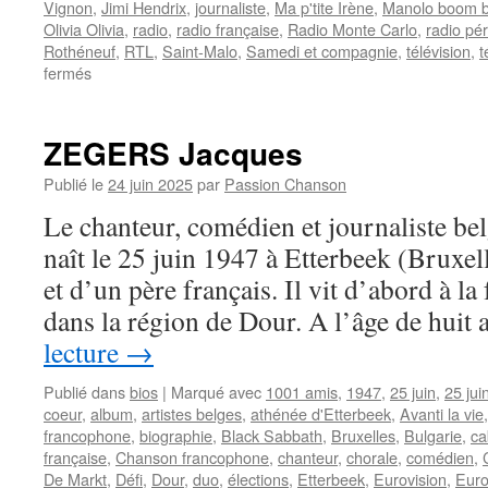
Vignon
,
Jimi Hendrix
,
journaliste
,
Ma p'tite Irène
,
Manolo boom 
Olivia Olivia
,
radio
,
radio française
,
Radio Monte Carlo
,
radio pé
Rothéneuf
,
RTL
,
Saint-Malo
,
Samedi et compagnie
,
télévision
,
t
sur
fermés
CHARLAN
Marc
ZEGERS Jacques
Publié le
24 juin 2025
par
Passion Chanson
Le chanteur, comédien et journaliste 
naît le 25 juin 1947 à Etterbeek (Bruxe
et d’un père français. Il vit d’abord à la
dans la région de Dour. A l’âge de huit
lecture
→
Publié dans
bios
|
Marqué avec
1001 amis
,
1947
,
25 juin
,
25 jui
coeur
,
album
,
artistes belges
,
athénée d'Etterbeek
,
Avanti la vie
francophone
,
biographie
,
Black Sabbath
,
Bruxelles
,
Bulgarie
,
ca
française
,
Chanson francophone
,
chanteur
,
chorale
,
comédien
,
De Markt
,
Défi
,
Dour
,
duo
,
élections
,
Etterbeek
,
Eurovision
,
Euro