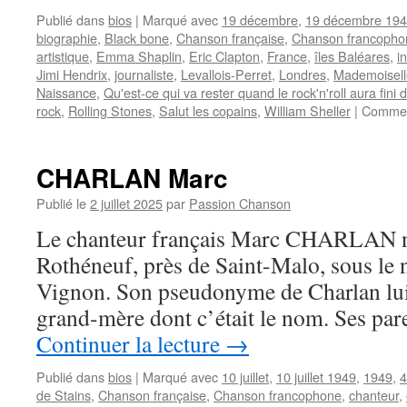
Publié dans
bios
|
Marqué avec
19 décembre
,
19 décembre 19
biographie
,
Black bone
,
Chanson française
,
Chanson francopho
artistique
,
Emma Shaplin
,
Eric Clapton
,
France
,
îles Baléares
,
i
Jimi Hendrix
,
journaliste
,
Levallois-Perret
,
Londres
,
Mademoisell
Naissance
,
Qu'est-ce qui va rester quand le rock'n'roll aura fini d
rock
,
Rolling Stones
,
Salut les copains
,
William Sheller
|
Commen
CHARLAN Marc
Publié le
2 juillet 2025
par
Passion Chanson
Le chanteur français Marc CHARLAN naî
Rothéneuf, près de Saint-Malo, sous le
Vignon. Son pseudonyme de Charlan lui 
grand-mère dont c’était le nom. Ses pare
Continuer la lecture
→
Publié dans
bios
|
Marqué avec
10 juillet
,
10 juillet 1949
,
1949
,
4
de Stains
,
Chanson française
,
Chanson francophone
,
chanteur
,