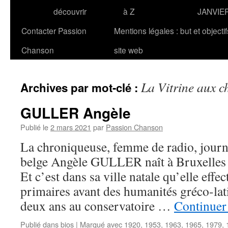
découvrir
à Z
JANVIE
Contacter Passion
Mentions légales : but et objecti
Chanson
site web
La Vitrine aux 
Archives par mot-clé :
GULLER Angèle
Publié le
2 mars 2021
par
Passion Chanson
La chroniqueuse, femme de radio, journa
belge Angèle GULLER naît à Bruxelles
Et c’est dans sa ville natale qu’elle effe
primaires avant des humanités gréco-lati
deux ans au conservatoire …
Continuer 
Publié dans
bios
|
Marqué avec
1920
,
1953
,
1963
,
1965
,
1979
,