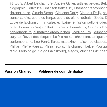
78-tours
,
Albert Delchambre
,
Angèle Guller
,
artistes belges
,
Bel
biographie
,
Bruxelles
,
Chanson française
,
Chanson francophon
chroniqueuse
,
Claude Semal
,
Claudine Dailly
,
Clément Dailly
,
co
conservatoire
,
cours de harpe
,
cours de piano
,
débats
,
Décès
,
D
Ecole de la chanson française
,
écrivaine
,
émission radio
,
études
radio
,
Femmes d'aujourd'hui
,
Festivals
,
formations
,
Georges Br
hebdomadaire
,
humanités gréco-latines
,
Jacques Brel
,
jeunes ta
Jury
,
La Revue des disques
,
La Vitrine aux chansons
,
Le ligueur
contemporaine
,
Léo Ferré
,
livres
,
magazine
,
maison de disques
Philips
,
Pierre Rapsat
,
Pleins feux sur la chanson belge
,
Pourqu
radio
,
radio belge
,
Serge Gainsbourg
,
stages
,
Vingt ans de cha
Passion Chanson
Politique de confidentialité