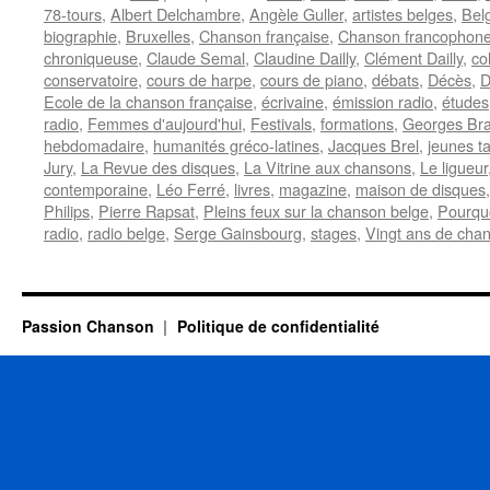
78-tours
,
Albert Delchambre
,
Angèle Guller
,
artistes belges
,
Bel
biographie
,
Bruxelles
,
Chanson française
,
Chanson francophon
chroniqueuse
,
Claude Semal
,
Claudine Dailly
,
Clément Dailly
,
co
conservatoire
,
cours de harpe
,
cours de piano
,
débats
,
Décès
,
D
Ecole de la chanson française
,
écrivaine
,
émission radio
,
études
radio
,
Femmes d'aujourd'hui
,
Festivals
,
formations
,
Georges Br
hebdomadaire
,
humanités gréco-latines
,
Jacques Brel
,
jeunes ta
Jury
,
La Revue des disques
,
La Vitrine aux chansons
,
Le ligueur
contemporaine
,
Léo Ferré
,
livres
,
magazine
,
maison de disques
Philips
,
Pierre Rapsat
,
Pleins feux sur la chanson belge
,
Pourqu
radio
,
radio belge
,
Serge Gainsbourg
,
stages
,
Vingt ans de cha
Passion Chanson
Politique de confidentialité