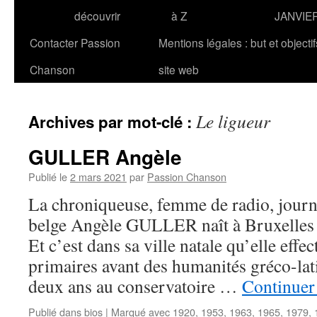
découvrir
à Z
JANVIE
Contacter Passion
Mentions légales : but et objecti
Chanson
site web
Le ligueur
Archives par mot-clé :
GULLER Angèle
Publié le
2 mars 2021
par
Passion Chanson
La chroniqueuse, femme de radio, journa
belge Angèle GULLER naît à Bruxelles
Et c’est dans sa ville natale qu’elle effe
primaires avant des humanités gréco-lati
deux ans au conservatoire …
Continuer 
Publié dans
bios
|
Marqué avec
1920
,
1953
,
1963
,
1965
,
1979
,