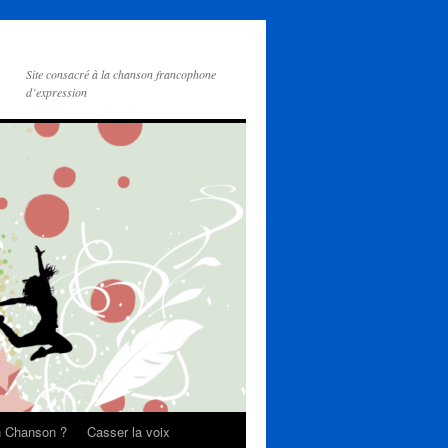
Site consacré à la chanson francophone
d’expression
on Chanson ?
Casser la voix