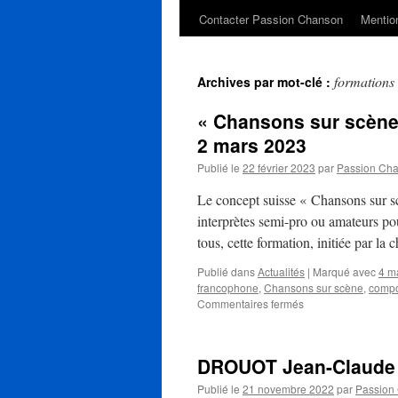
Contacter Passion Chanson
Mention
formations
Archives par mot-clé :
« Chansons sur scène 
2 mars 2023
Publié le
22 février 2023
par
Passion Ch
Le concept suisse « Chansons sur s
interprètes semi-pro ou amateurs pour
tous, cette formation, initiée par 
Publié dans
Actualités
|
Marqué avec
4 m
francophone
,
Chansons sur scène
,
compo
sur
Commentaires fermés
« Chansons
sur
scène »
DROUOT Jean-Claude
en
Suisse
Publié le
21 novembre 2022
par
Passion