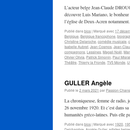
:
appel
L’acteur belge Jean-Claude DROUOT
à
découvre Luis Mariano, le bonheur de
candidats
l’église de Deux-Acren notamment.
avant
le
Publié dans
bios
|
Marqué avec
17 déce
2
Belgique
,
Belgique francophone
,
biograp
mars
Christine Delaroche
,
comédie musicale
,
2023
Isabelle Aubret
,
Jean Cosmos
,
Jean-Clau
compagnons
,
Lessines
,
Magali Noël
,
Mar
Olivier Olivia
,
Patrick Simonin
,
Paul Misra
Théâtre
,
Thierry la Fronde
,
TV5 Monde
,
U
GULLER Angèle
Publié le
2 mars 2021
par
Passion Chan
La chroniqueuse, femme de radio, j
26 novembre 1920. Et c’est dans sa v
humanités gréco-latines. Puis elle 
Publié dans
bios
|
Marqué avec
1920
,
19
Delchambre
,
Angèle Guller
,
artistes belg