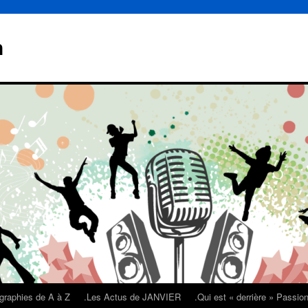
n
graphies de A à Z
.Les Actus de JANVIER
.Qui est « derrière » Passi