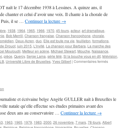
 naît le 17 décembre 1938 à Lessines. A quinze ans, il
 chanter et celui d’avoir une voix. Il chante à la chorale de
 Puis, il se …
Continuer la lecture
→
mbre
,
1938
,
1964
,
1965
,
1966
,
1970
,
45-tours
,
acteur
,
art dramatique
,
hie
,
Bob Merrill
,
Chanson française
,
Chanson francophone
,
chorale
,
comédien
,
Deux-Acren
,
duo
,
Elle est toute ma vie
,
feuilleton
,
formations
,
de Drouot
,
juin 2015
,
L'invité
,
La chanson pour Barbara
,
La marche des
cel Mouloudji
,
Metteur en scène
,
Michael Stewart
,
Mouche
,
Naissance
,
ki
,
pièce
,
Quercy
,
Serge Lama
,
série télé
,
Si la bouche vous en dit
,
télévision
,
sur
LB
,
Université Libre de Bruxelles
,
Yves Gilbert
|
Commentaires fermés
DROUOT
Jean-
Claude
son
ournaliste et écrivaine belge Angèle GULLER naît à Bruxelles le
ille natale qu’elle effectue ses études primaires avant des
passe deux ans au conservatoire …
Continuer la lecture
→
53
,
1963
,
1965
,
1979
,
1983
,
2000
,
26 novembre
,
7 mars
,
78-tours
,
Albert
es
,
Belgique
,
Belgique francophone
,
biographie
,
Bruxelles
,
Chanson