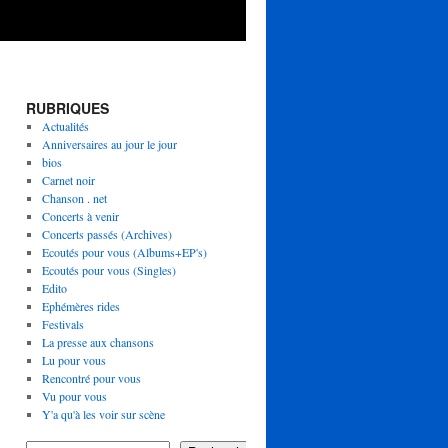
RUBRIQUES
Actualités
Anniversaires au jour le jour
bios
Carnet noir
Chanson . net
Concerts à venir
Concerts passés (Archives)
Ecoutés pour vous (Albums+EP's)
Ecoutés pour vous (Singles)
Edito
Ephémères rides
Festivals
La presse aux chansons
Lu pour vous
Rencontré pour vous
Vu pour vous
Y'a qu'à les voir sur scène