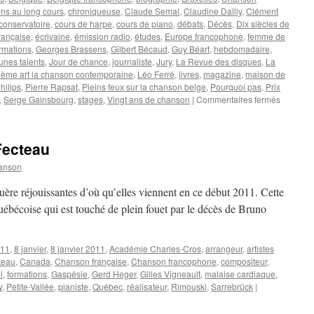
ns au long cours
,
chroniqueuse
,
Claude Semal
,
Claudine Dailly
,
Clément
conservatoire
,
cours de harpe
,
cours de piano
,
débats
,
Décès
,
Dix siècles de
rançaise
,
écrivaine
,
émission radio
,
études
,
Europe francophone
,
femme de
rmations
,
Georges Brassens
,
Gilbert Bécaud
,
Guy Béart
,
hebdomadaire
,
unes talents
,
Jour de chance
,
journaliste
,
Jury
,
La Revue des disques
,
La
ième art la chanson contemporaine
,
Léo Ferré
,
livres
,
magazine
,
maison de
hilips
,
Pierre Rapsat
,
Pleins feux sur la chanson belge
,
Pourquoi pas
,
Prix
sur
,
Serge Gainsbourg
,
stages
,
Vingt ans de chanson
|
Commentaires fermés
GULLER
Angèle
Fecteau
anson
uère réjouissantes d’où qu’elles viennent en ce début 2011. Cette
uébécoise qui est touché de plein fouet par le décès de Bruno
11
,
8 janvier
,
8 janvier 2011
,
Académie Charles-Cros
,
arrangeur
,
artistes
teau
,
Canada
,
Chanson française
,
Chanson francophone
,
compositeur
,
l
,
formations
,
Gaspésie
,
Gerd Heger
,
Gilles Vigneault
,
malaise cardiaque
,
y
,
Petite-Vallée
,
pianiste
,
Québec
,
réalisateur
,
Rimouski
,
Sarrebrück
|