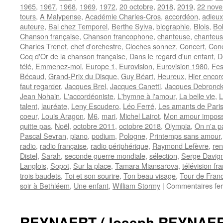
1965
,
1967
,
1968
,
1969
,
1972
,
20 octobre
,
2018
,
2019
,
22 nov
tours
,
A Malypense
,
Académie Charles-Cros
,
accordéon
,
adieux
auteure
,
Bal chez Temporel
,
Berthe Sylva
,
biographie
,
Blois
,
Bo
Chanson française
,
Chanson francophone
,
chanteuse
,
chanteus
Charles Trenet
,
chef d'orchestre
,
Cloches sonnez
,
Concert
,
Conc
Coq d'Or de la chanson française
,
Dans le regard d'un enfant
,
D
télé
,
Emmenez-moi
,
Europe 1
,
Eurovision
,
Eurovision 1980
,
Fes
Bécaud
,
Grand-Prix du Disque
,
Guy Béart
,
Heureux
,
Hier encor
faut regarder
,
Jacques Brel
,
Jacques Canetti
,
Jacques Debronck
Jean Nohain
,
L'accordéoniste
,
L'hymne à l'amour
,
La belle vie
,
L
talent
,
lauréate
,
Leny Escudero
,
Léo Ferré
,
Les amants de Pari
coeur
,
Louis Aragon
,
M6
,
mari
,
Michel Lairot
,
Mon amour imposs
quitte pas
,
Noël
,
octobre 2011
,
octobre 2018
,
Olympia
,
On n'a pa
Pascal Sevran
,
piano
,
podium
,
Pologne
,
Printemps sans amour
radio
,
radio française
,
radio périphérique
,
Raymond Lefèvre
,
ren
Distel
,
Sarah
,
seconde guerre mondiale
,
sélection
,
Serge Davig
Langlois
,
Sopot
,
Sur la place
,
Tamara Miansarova
,
télévision fr
trois baudets
,
Toi et son sourire
,
Ton beau visage
,
Tour de Franc
soir à Bethléem
,
Une enfant
,
William Stormy
|
Commentaires fe
REYNAERT (Joseph REYNAER