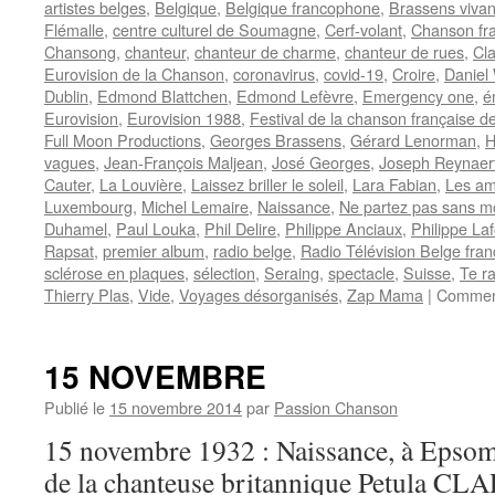
artistes belges
,
Belgique
,
Belgique francophone
,
Brassens vivan
Flémalle
,
centre culturel de Soumagne
,
Cerf-volant
,
Chanson fr
Chansong
,
chanteur
,
chanteur de charme
,
chanteur de rues
,
Cl
Eurovision de la Chanson
,
coronavirus
,
covid-19
,
Croire
,
Daniel
Dublin
,
Edmond Blattchen
,
Edmond Lefèvre
,
Emergency one
,
é
Eurovision
,
Eurovision 1988
,
Festival de la chanson française d
Full Moon Productions
,
Georges Brassens
,
Gérard Lenorman
,
H
vagues
,
Jean-François Maljean
,
José Georges
,
Joseph Reynaer
Cauter
,
La Louvière
,
Laissez briller le soleil
,
Lara Fabian
,
Les am
Luxembourg
,
Michel Lemaire
,
Naissance
,
Ne partez pas sans m
Duhamel
,
Paul Louka
,
Phil Delire
,
Philippe Anciaux
,
Philippe La
Rapsat
,
premier album
,
radio belge
,
Radio Télévision Belge fra
sclérose en plaques
,
sélection
,
Seraing
,
spectacle
,
Suisse
,
Te ra
Thierry Plas
,
Vide
,
Voyages désorganisés
,
Zap Mama
|
Comment
15 NOVEMBRE
Publié le
15 novembre 2014
par
Passion Chanson
15 novembre 1932 : Naissance, à Epso
de la chanteuse britannique Petula CLA