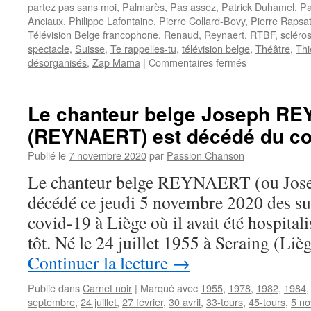
partez pas sans moi
,
Palmarès
,
Pas assez
,
Patrick Duhamel
,
Pa
Anciaux
,
Philippe Lafontaine
,
Pierre Collard-Bovy
,
Pierre Rapsa
Télévision Belge francophone
,
Renaud
,
Reynaert
,
RTBF
,
scléro
spectacle
,
Suisse
,
Te rappelles-tu
,
télévision belge
,
Théâtre
,
Thi
sur
désorganisés
,
Zap Mama
|
Commentaires fermés
REYNAERT
(Joseph
REYNAERT.S
Le chanteur belge Joseph R
(REYNAERT) est décédé du co
Publié le
7 novembre 2020
par
Passion Chanson
Le chanteur belge REYNAERT (ou Jo
décédé ce jeudi 5 novembre 2020 des su
covid-19 à Liège où il avait été hospital
tôt. Né le 24 juillet 1955 à Seraing (Liè
Continuer la lecture
→
Publié dans
Carnet noir
|
Marqué avec
1955
,
1978
,
1982
,
1984
septembre
,
24 juillet
,
27 février
,
30 avril
,
33-tours
,
45-tours
,
5 n