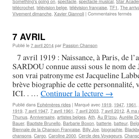
Something's going on
,
spectacle
,
spectacle musical
,
Star Acad
télécrochet
,
télévision belge
,
télévision française
,
TF1
,
The arriv
sur
Vivement dimanche
,
Xavier Giannoli
|
Commentaires fermés
15
NO
7 AVRIL
Publié le
7 avril 2014
par
Passion Chanson
7 avril 1919 : Naissance, à Paris, de l’a
SARDOU connue aussi sous le nom de Ja
son vrai patronyme est Jacqueline Labb
brève biographie de cette personnalité
ICI. . …
Continuer la lecture
→
Publié dans
Ephémères rides
|
Marqué avec
1919
,
1947
,
1961
,
1919
,
7 avril 1947
,
7 avril 1961
,
7 avril 2003
,
7 avril 2012
,
A ma 
Thunus
,
Anniversaire
,
artistes belges
,
Ath
,
Au B'Izou
,
Aurélie D
Bauer
,
Baptiste Brunello
,
Barbarie Boxon
,
batterie
,
batteur
,
Belg
Biennale de la Chanson Française
,
Billy Joe
,
biographie
,
Blackb
chansons
,
Cargo
,
Caroline 2000
,
Cercle des Voyageurs
,
Chanso