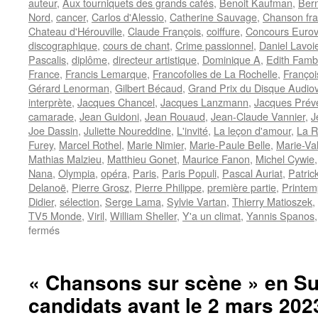
auteur
,
Aux tourniquets des grands cafés
,
Benoit Kaufman
,
Bern
Nord
,
cancer
,
Carlos d'Alessio
,
Catherine Sauvage
,
Chanson fra
Chateau d'Hérouville
,
Claude François
,
coiffure
,
Concours Eurov
discographique
,
cours de chant
,
Crime passionnel
,
Daniel Lavoi
Pascalis
,
diplôme
,
directeur artistique
,
Dominique A
,
Edith Fam
France
,
Francis Lemarque
,
Francofolies de La Rochelle
,
Françoi
Gérard Lenorman
,
Gilbert Bécaud
,
Grand Prix du Disque Audio
interprète
,
Jacques Chancel
,
Jacques Lanzmann
,
Jacques Prév
camarade
,
Jean Guidoni
,
Jean Rouaud
,
Jean-Claude Vannier
,
J
Joe Dassin
,
Juliette Noureddine
,
L'invité
,
La leçon d'amour
,
La R
Furey
,
Marcel Rothel
,
Marie Nimier
,
Marie-Paule Belle
,
Marie-Va
Mathias Malzieu
,
Matthieu Gonet
,
Maurice Fanon
,
Michel Cywie
Nana
,
Olympia
,
opéra
,
Paris
,
Paris Populi
,
Pascal Auriat
,
Patric
Delanoë
,
Pierre Grosz
,
Pierre Philippe
,
première partie
,
Printem
Didier
,
sélection
,
Serge Lama
,
Sylvie Vartan
,
Thierry Matioszek
,
TV5 Monde
,
Viril
,
William Sheller
,
Y'a un climat
,
Yannis Spanos
sur
fermés
GUIDONI
Jean
« Chansons sur scène » en Sui
candidats avant le 2 mars 202