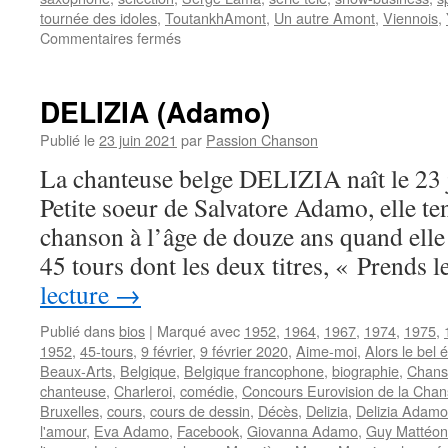
tournée des idoles
,
ToutankhAmont
,
Un autre Amont
,
Viennois
,
sur
Commentaires fermés
AMONT
Marcel
DELIZIA (Adamo)
Publié le
23 juin 2021
par
Passion Chanson
La chanteuse belge DELIZIA naît le 23
Petite soeur de Salvatore Adamo, elle te
chanson à l’âge de douze ans quand elle
45 tours dont les deux titres, « Prends
lecture
→
Publié dans
bios
|
Marqué avec
1952
,
1964
,
1967
,
1974
,
1975
,
1952
,
45-tours
,
9 février
,
9 février 2020
,
Aime-moi
,
Alors le bel 
Beaux-Arts
,
Belgique
,
Belgique francophone
,
biographie
,
Chans
chanteuse
,
Charleroi
,
comédie
,
Concours Eurovision de la Cha
Bruxelles
,
cours
,
cours de dessin
,
Décès
,
Delizia
,
Delizia Adamo
l'amour
,
Eva Adamo
,
Facebook
,
Giovanna Adamo
,
Guy Mattéon