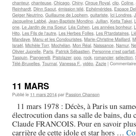
chanteur
,
chanteuse
,
Chicago
,
Chiny
,
Cirque Royal
,
clip
,
Coline
,
Reinhardt
,
Djinn Saout
,
émission télé
,
Ephémérides
,
Espace De
Geiger Neutrino
,
Guillaume de Lophem
,
guitariste
,
Ici Londres
,
J
Jacqueline Labbé
,
Jean-Baptiste Mondino
,
Jullian
,
Keita Takei
,
one
,
Le Jardin de ma Soeur
,
Léa Cohen
,
Les années bonheur
,
Hito
,
Les Fils de l'autre
,
Les Herbes Folles
,
Les R'tardataires
,
Li
Mandaye
,
Manu et les Condouristes
,
Marie-Christine Maillard
,
M
Israël
,
Michèle Torr
,
Mochélan
,
Mon Réal
,
Naissance
,
Namur
,
Ne
Olivier Juprelle
,
Paris
,
Patrick Sébastien
,
Personne n'est parfait
Tasquin
,
Piangerelli
,
Pistolazer
,
pop
,
rock
,
romancier
,
sélection
,
Télé-Bruxelles
,
Tournai
,
Vanessa F.
,
vidéo
,
Zazie
|
Commentaire
11 MARS
Publié le
11 mars 2014
par
Passion Chanson
11 mars 1978 : Décès, à Paris un samed
électrocution dans sa salle de bains, du 
Claude FRANCOIS. Pour en savoir plus su
carrière de cette idole et star hors …
Con