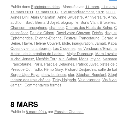
Publié dans
Ephémères rides
|
Marqué avec
11 mars
,
11 mars 
11 mars 2011
,
11 mars 2017
,
16e arrondissement
,
1978
,
2000
,
Agnès Bihl
,
Alain Chamfort
,
Anne Sylvestre
,
Anniversaire
,
Arno
audition
,
Badi
,
Bernard Joyet
,
biographie
,
Boris Vian
,
Bruxelles
Chanson francophone
,
chanteur
,
Chorus des Hauts-de-Seine
,
C
dancefloor
,
Danièle Gilbert
,
David votre Chazam
,
Décès
,
disquai
Ephémérides
,
Etienne-Etienne
,
Festival
,
Francofaune
,
Gérard M
Seine
,
Havré
,
Hélène Couvert
,
idole
,
inauguration
,
Jamait
,
Kaba
Quesnoy en chanteur(s)
,
Les Clodettes
,
les Vendeurs d'Enclum
Maison de la création de Laeken
,
Major Dubreucq
,
Marc Lavoin
Michel Jonasz
,
Michèle Torr
,
Mini Sultan
,
Mons
,
mythe
,
Naissan
Francofaune
,
Paris
,
Pascale Delagnes
,
Patrick Juvet
,
pistes de
Presque Oui
,
radio
,
Rémo Gary
,
Richard Desjardins
,
salle de ba
Serge Utge-Royo
,
show-business
,
star
,
Stéphan Reggiani
,
Stép
théatre des trois chênes
,
Ticky Holgado
,
Valenciennes
,
Vis à vie
sur
Jamait
|
Commentaires fermés
11
MARS
8 MARS
Publié le
8 mars 2014
par
Passion Chanson