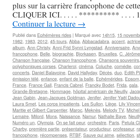
plus sur la carrière francophone de cette 
CLIQUER ICI. . . . . ********** . . . 
Continuer la lecture
→
Publié dans
Ephémères rides
|
Marqué avec
14h15
,
15 novemb
1982
,
1983
,
2012
,
45-tours
,
Abba
,
Abbacadabra
,
accent
,
actric
album
,
Ann Christy
,
Anni-Frid Synni Lyngstad
,
Anniversaire
,
Anv
francophone
,
Belle
,
biographie
,
Bjorkasen
,
Bruxelles
,
C. Jérôme
Chanson française
,
Chanson francophone
,
Chansons souvenirs
polyphoniques corses
,
Charleroi
,
cinéma
,
Coluche
,
comédie
,
co
concerts
,
Daniel Balavoine
,
David Hallyday
,
Décès
,
duo
,
Edith Pi
émission télé
,
enfance
,
enfant de la balle
,
Ephémérides
,
Epsom
France
,
France Gall
,
Francis Cabrel
,
Francky Bodet
,
Frida
,
gala
,
Grande-Bretagne
,
Hommage
,
hôpital américain de Neuilly
,
Jacq
Jean Gabin
,
Jean-Jacques Goldman
,
Jenifer
,
Jenifer Yaël Dadou
Laura Smet
,
Les corps impatients
,
Les Sullon
,
Liège
,
Lily Vincen
Maritie et Gilbert Carpentier
,
Maroc
,
Meknès
,
Melody TV
,
Michel
Lemaire
,
Milord
,
Mons
,
Naissance
,
Namur
,
Nathalie Baye
,
Neuil
Numéro un
,
Olympia
,
On se fait peur
,
orchestre
,
Paris
,
Petula Cl
Charby
,
première partie
,
présentateur
,
producteur
,
professeur
,
r
francophone
,
récompenses
,
RTBF
,
Sauve qui aime
,
sélection
,
s