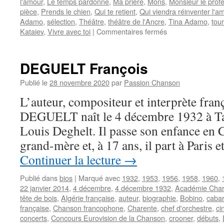
l'amour
,
Le temps pardonne
,
Ma prière
,
Mons
,
Monsieur le prof
pièce
,
Prends le chien
,
Qui te retient
,
Qui viendra réinventer l'a
Adamo
,
sélection
,
Théâtre
,
théâtre de l'Ancre
,
Tina Adamo
,
tou
sur
Kataiev
,
Vivre avec toi
|
Commentaires fermés
DELIZIA
(Adamo)
DEGUELT François
Publié le
28 novembre 2020
par
Passion Chanson
L’auteur, compositeur et interprète fran
DEGUELT naît le 4 décembre 1932 à Ta
Louis Deghelt. Il passe son enfance en 
grand-mère et, à 17 ans, il part à Paris 
Continuer la lecture
→
Publié dans
bios
|
Marqué avec
1932
,
1953
,
1956
,
1958
,
1960
,
22 janvier 2014
,
4 décembre
,
4 décembre 1932
,
Académie Char
tête de bois
,
Algérie française
,
auteur
,
biographie
,
Bobino
,
cabar
française
,
Chanson francophone
,
Charente
,
chef d'orchestre
,
ci
concerts
,
Concours Eurovision de la Chanson
,
crooner
,
débuts
,