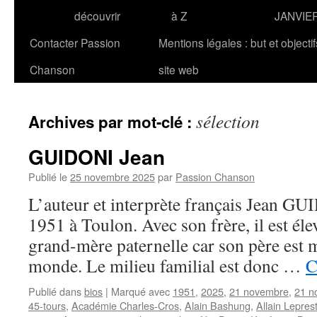
découvrir
à Z
JANVIE
Contacter Passion
Mentions légales : but et objecti
Chanson
site web
sélection
Archives par mot-clé :
GUIDONI Jean
Publié le
25 novembre 2025
par
Passion Chanson
L’auteur et interprète français Jean GU
1951 à Toulon. Avec son frère, il est éle
grand-mère paternelle car son père est m
monde. Le milieu familial est donc …
C
Publié dans
bios
|
Marqué avec
1951
,
2025
,
21 novembre
,
21 n
45-tours
,
Académie Charles-Cros
,
Alain Bashung
,
Allain Lepres