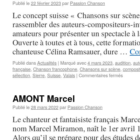
Publié le
22 février 2023
par
Passion Chanson
Le concept suisse « Chansons sur scène
rassembler des auteurs-compositeurs-in
amateurs pour présenter un spectacle à la
Ouverte à toutes et à tous, cette formatio
chanteuse Célina Ramsauer, dure …
Con
Publié dans
Actualités
|
Marqué avec
4 mars 2023
,
audition
,
aut
française
,
Chanson francophone
,
Chansons sur scène
,
composi
sur
sélection
,
Sierre
,
Suisse
,
Valais
|
Commentaires fermés
« Chans
sur
scène »
AMONT Marcel
en
Suisse
Publié le
28 mars 2022
par
Passion Chanson
:
Le chanteur et fantaisiste français Ma
appel
à
nom Marcel Miramon, naît le 1er avril 
candidat
Alors qu’il se prépare pour des études d
avant