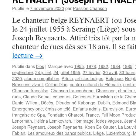
Publié le
7 novembre 2020
par
Passion Chanson
Le chanteur belge REYNAERT (ou Jo
le 24 juillet 1955 à Seraing (Liège) sou
Joseph Reynaerts. Attiré très tôt par la 
chanteur de rues dès ses 18 ans. Il se f
lecture
→
Publié dans
bios
|
Marqué avec
1955
,
1978
,
1982
,
1984
,
1985
,
septembre
,
24 juillet
,
24 juillet 1955
,
27 février
,
30 avril
,
33-tours
2020
,
album compilation
,
Ariola
,
artistes belges
,
Belgique
,
Belgi
Brassens vivant
,
Céline Dion
,
centre culturel de Flémalle
,
centre
Chanson française
,
Chanson francophone
,
Chansong
,
chanteur
rues
,
Claude Semal
,
concours
,
Concours Eurovision de la Chan
Daniel Willem
,
Décès
,
Dieudonné Kabongo
,
Dublin
,
Edmond Bla
Emergency one
,
émission télé
,
Enfants admis
,
Eurovision
,
Euro
française de Spa
,
Fondation Charcot
,
France
,
Full Moon Produc
Lenorman
,
Héléna Lemkovitch
,
Hommage
,
Idées vagues
,
Jean-
Joseph Reynaert
,
Joseph Reynaerts
,
Koen De Cauter
,
La Louvi
Fabian
,
Les amoureux des bancs publics
,
Liège
,
Luxembourg
,
M