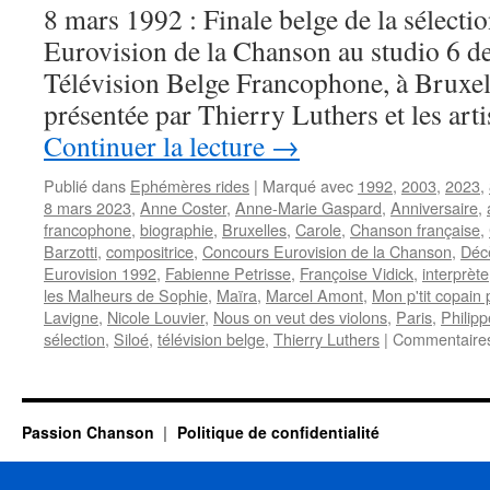
8 mars 1992 : Finale belge de la sélecti
Eurovision de la Chanson au studio 6 d
Télévision Belge Francophone, à Bruxell
présentée par Thierry Luthers et les art
Continuer la lecture
→
Publié dans
Ephémères rides
|
Marqué avec
1992
,
2003
,
2023
,
8 mars 2023
,
Anne Coster
,
Anne-Marie Gaspard
,
Anniversaire
,
francophone
,
biographie
,
Bruxelles
,
Carole
,
Chanson française
,
Barzotti
,
compositrice
,
Concours Eurovision de la Chanson
,
Déc
Eurovision 1992
,
Fabienne Petrisse
,
Françoise Vidick
,
interprète
les Malheurs de Sophie
,
Maïra
,
Marcel Amont
,
Mon p'tit copain
Lavigne
,
Nicole Louvier
,
Nous on veut des violons
,
Paris
,
Philip
sélection
,
Siloé
,
télévision belge
,
Thierry Luthers
|
Commentaire
Passion Chanson
Politique de confidentialité