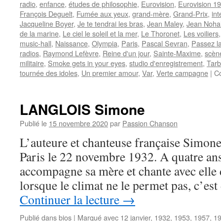
radio
,
enfance
,
études de philosophie
,
Eurovision
,
Eurovision 1
François Deguelt
,
Fumée aux yeux
,
grand-mère
,
Grand-Prix
,
int
Jacqueline Boyer
,
Je te tendrai les bras
,
Jean Maley
,
Jean Noha
de la marine
,
Le ciel le soleil et la mer
,
Le Thoronet
,
Les voiliers
music-hall
,
Naissance
,
Olympia
,
Paris
,
Pascal Sevran
,
Passez l
radios
,
Raymond Lefèvre
,
Reine d'un jour
,
Sainte-Maxime
,
scèn
militaire
,
Smoke gets in your eyes
,
studio d'enregistrement
,
Tar
tournée des idoles
,
Un premier amour
,
Var
,
Verte campagne
|
C
LANGLOIS Simone
Publié le
15 novembre 2020
par
Passion Chanson
L’auteure et chanteuse française Simo
Paris le 22 novembre 1932. A quatre ans 
accompagne sa mère et chante avec elle d
lorsque le climat ne le permet pas, c’est
Continuer la lecture
→
Publié dans
bios
|
Marqué avec
12 janvier
,
1932
,
1953
,
1957
,
1