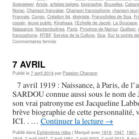
Spiegeleer
,
Ariola
,
artistes belges
,
biographie
,
Bruxelles
,
Cabare
Norac
,
Chanson française
,
Chanson francophone
,
chanson jeun
Français
,
Congo
,
Création 94
,
ébéniste
,
Francofolies de Spa
,
Fr
copain
,
jeune public
,
Kinshasa
,
l'Echelle de Jacob
,
La Soupape
Naissance
,
Noctambulines
,
Paris
,
Province de Namur
,
Québec
,
francophone
,
RTBF
,
Service de la Culture
,
Spa
,
Sur la pointe d
sur
Commentaires fermés
GIBUS
7 AVRIL
Publié le
7 avril 2014
par
Passion Chanson
7 avril 1919 : Naissance, à Paris, de l’a
SARDOU connue aussi sous le nom de Ja
son vrai patronyme est Jacqueline Labb
brève biographie de cette personnalité
ICI. . …
Continuer la lecture
→
Publié dans
Ephémères rides
|
Marqué avec
1919
,
1947
,
1961
,
1919
,
7 avril 1947
,
7 avril 1961
,
7 avril 2003
,
7 avril 2012
,
A ma 