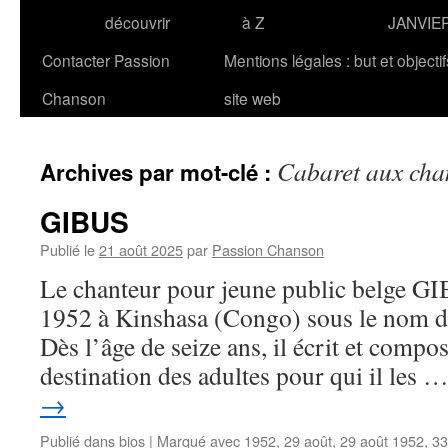
découvrir
à Z
JANVIE
Contacter Passion
Mentions légales : but et objecti
Chanson
site web
Cabaret aux cha
Archives par mot-clé :
GIBUS
Publié le
21 août 2025
par
Passion Chanson
Le chanteur pour jeune public belge GI
1952 à Kinshasa (Congo) sous le nom d’
Dès l’âge de seize ans, il écrit et compo
destination des adultes pour qui il les 
→
Publié dans
bios
|
Marqué avec
1952
,
29 août
,
29 août 1952
,
33