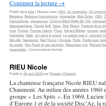
Continuer la lecture
→
Publié dans
bios
|
Marqué avec
1953
,
23 novembre
,
23 novemb
Belgique
,
Belgique francophone
,
biographie
,
Bob Dylan
,
CBS
,
C
francophone
,
chaussures
,
Comme Blind Willie Mc Tell
,
composit
discographique
,
Daniel Seff
,
Dave
,
Dick Rivers
,
Festival de la c
rock
,
France
,
Francis Cabrel
,
Frioul
,
Gérard Bikialo
,
groupe
,
guit
interprète
,
Italie
,
Je l'aime à mourir
,
Le soldat rose 2
,
Léonard C
Ma ville
,
Naissance
,
Neil Young
,
Olympia
,
Paris
,
Partis pour rest
du public
,
Ray Frank et ses jazzmen
,
Répondez-moi
,
Richard Se
sur
ressembler
|
Commentaires fermés
CABREL
Francis
RIEU Nicole
Publié le
26 avril 2025
par
Passion Chanson
La chanteuse française Nicole RIEU naî
Chaumont. Au milieu des années 1960 ell
groupe « Les Spits ». En 1969, Lucien 
d’Europe 1 et de la société Disc’Az, la