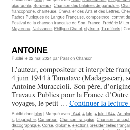
biographie
,
Bordeaux
,
Chanson des baleines de parapluie
,
Chan
francophone
,
chanteuse
,
Chevalier des Arts et des Lettres
,
Chev
Radios Publiques de Langue Française
,
compositrice
,
contrat d
Festival de la chanson française de Spa
,
France
,
Frédéric Mitte
Mayereau
,
Naissance
,
Philippe Chatel
,
stylisme
,
Tu m'écris
|
Co
ANTOINE
Publié le
22 mai 2024
par
Passion Chanson
L’auteur, compositeur et interprète fra
4 juin 1944 à Tamatave (Madagascar), s
Antoine Muraccioli. Son père, d’origine 
Travaux Publics pour la France d’Outre M
voyages, le petit …
Continuer la lecture
Publié dans
bios
|
Marqué avec
1944
,
4 juin
,
4 juin 1944
,
Antoin
4
,
biographie
,
Cameroun
,
Chanson française
,
Chanson francop
discographique
,
Corse
,
diplôme
,
élections présidentielles frança