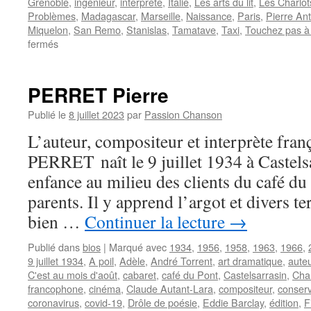
Grenoble
,
ingénieur
,
interprète
,
Italie
,
Les arts du lit
,
Les Charlot
Problèmes
,
Madagascar
,
Marseille
,
Naissance
,
Paris
,
Pierre Ant
Miquelon
,
San Remo
,
Stanislas
,
Tamatave
,
Taxi
,
Touchez pas à
sur
fermés
ANTOINE
PERRET Pierre
Publié le
8 juillet 2023
par
Passion Chanson
L’auteur, compositeur et interprète fran
PERRET naît le 9 juillet 1934 à Castelsa
enfance au milieu des clients du café du
parents. Il y apprend l’argot et divers t
bien …
Continuer la lecture
→
Publié dans
bios
|
Marqué avec
1934
,
1956
,
1958
,
1963
,
1966
,
9 juillet 1934
,
A poil
,
Adèle
,
André Torrent
,
art dramatique
,
aute
C'est au mois d'août
,
cabaret
,
café du Pont
,
Castelsarrasin
,
Cha
francophone
,
cinéma
,
Claude Autant-Lara
,
compositeur
,
conserv
coronavirus
,
covid-19
,
Drôle de poésie
,
Eddie Barclay
,
édition
,
F