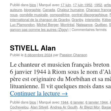
Publié dans
bios
|
Marqué avec
17 juin
,
17 juin 1952
,
1952
,
arti
auteure
,
biographie
,
Canada
,
Chaleur humaine
,
Chanson frança
nous
,
comédie musicale
,
compositrice
,
contrat discographique
,
international de la chanson de Granby
,
Granby
,
interprète
,
Kébe
Luc Plamondon
,
Michel Berger
,
Montréal
,
Naissance
,
Québec
,
S
su
garçon pas comme les autres (Ziggy)
|
Commentaires fermés
TH
Fa
STIVELL Alan
Publié le
8 décembre 2024
par
Passion Chanson
Le chanteur et musicien français breto
6 janvier 1944 à Riom sous le nom d’A
père est originaire du Morbihan et sa mè
lituanienne. Il vit quelques mois dans sa
Continuer la lecture
→
Publié dans
bios
|
Marqué avec
1944
,
6 janvier
,
6 janvier 1944
,
Cochevelou
,
Alan Stivell
,
Andrea Ar Gouilh
,
Ar Bleizi Mor
,
Bagad