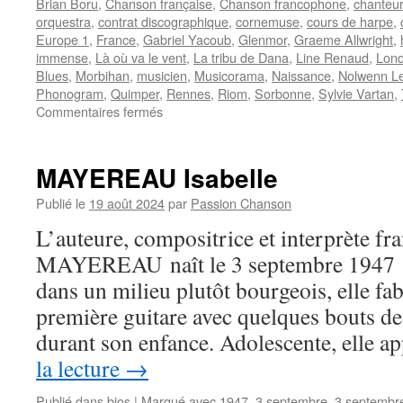
Brian Boru
,
Chanson française
,
Chanson francophone
,
chanteur
orquestra
,
contrat discographique
,
cornemuse
,
cours de harpe
,
Europe 1
,
France
,
Gabriel Yacoub
,
Glenmor
,
Graeme Allwright
,
immense
,
Là où va le vent
,
La tribu de Dana
,
Line Renaud
,
Lond
Blues
,
Morbihan
,
musicien
,
Musicorama
,
Naissance
,
Nolwenn L
Phonogram
,
Quimper
,
Rennes
,
Riom
,
Sorbonne
,
Sylvie Vartan
,
sur
Commentaires fermés
STIVELL
Alan
MAYEREAU Isabelle
Publié le
19 août 2024
par
Passion Chanson
L’auteure, compositrice et interprète fra
MAYEREAU naît le 3 septembre 1947 à
dans un milieu plutôt bourgeois, elle f
première guitare avec quelques bouts de b
durant son enfance. Adolescente, elle 
la lecture
→
Publié dans
bios
|
Marqué avec
1947
,
3 septembre
,
3 septembr