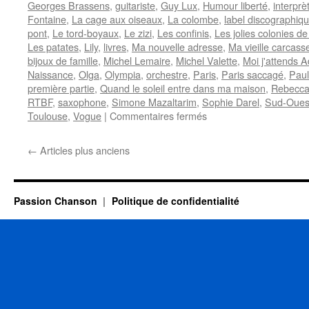
Georges Brassens
,
guitariste
,
Guy Lux
,
Humour liberté
,
interprè
Fontaine
,
La cage aux oiseaux
,
La colombe
,
label discographiq
pont
,
Le tord-boyaux
,
Le zizi
,
Les confinis
,
Les jolies colonies d
Les patates
,
Lily
,
livres
,
Ma nouvelle adresse
,
Ma vieille carcass
bijoux de famille
,
Michel Lemaire
,
Michel Valette
,
Moi j'attends A
Naissance
,
Olga
,
Olympia
,
orchestre
,
Paris
,
Paris saccagé
,
Paul
première partie
,
Quand le soleil entre dans ma maison
,
Rebecc
RTBF
,
saxophone
,
Simone Mazaltarim
,
Sophie Darel
,
Sud-Oues
sur
Toulouse
,
Vogue
|
Commentaires fermés
PERRET
Pierre
←
Articles plus anciens
Passion Chanson
Politique de confidentialité