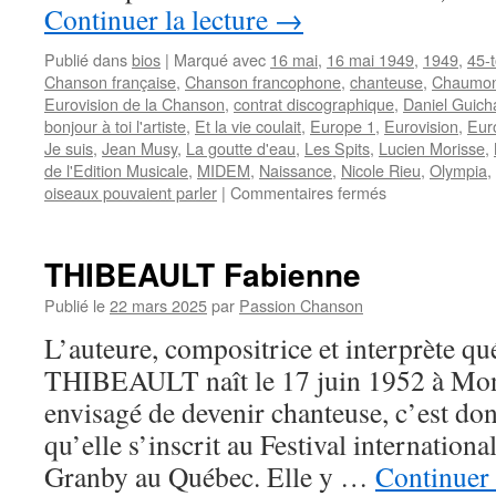
Continuer la lecture
→
Publié dans
bios
|
Marqué avec
16 mai
,
16 mai 1949
,
1949
,
45-
Chanson française
,
Chanson francophone
,
chanteuse
,
Chaumon
Eurovision de la Chanson
,
contrat discographique
,
Daniel Guich
bonjour à toi l'artiste
,
Et la vie coulait
,
Europe 1
,
Eurovision
,
Eur
Je suis
,
Jean Musy
,
La goutte d'eau
,
Les Spits
,
Lucien Morisse
,
de l'Edition Musicale
,
MIDEM
,
Naissance
,
Nicole Rieu
,
Olympia
,
sur
oiseaux pouvaient parler
|
Commentaires fermés
RIEU
Nicole
THIBEAULT Fabienne
Publié le
22 mars 2025
par
Passion Chanson
L’auteure, compositrice et interprète q
THIBEAULT naît le 17 juin 1952 à Montr
envisagé de devenir chanteuse, c’est d
qu’elle s’inscrit au Festival internation
Granby au Québec. Elle y …
Continuer 