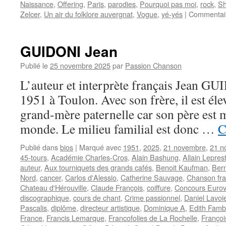
Naissance
,
Offering
,
Paris
,
parodies
,
Pourquoi pas moi
,
rock
,
Sh
Zelcer
,
Un air du folklore auvergnat
,
Vogue
,
yé-yés
|
Commentai
GUIDONI Jean
Publié le
25 novembre 2025
par
Passion Chanson
L’auteur et interprète français Jean GU
1951 à Toulon. Avec son frère, il est éle
grand-mère paternelle car son père est m
monde. Le milieu familial est donc …
C
Publié dans
bios
|
Marqué avec
1951
,
2025
,
21 novembre
,
21 n
45-tours
,
Académie Charles-Cros
,
Alain Bashung
,
Allain Lepres
auteur
,
Aux tourniquets des grands cafés
,
Benoit Kaufman
,
Bern
Nord
,
cancer
,
Carlos d'Alessio
,
Catherine Sauvage
,
Chanson fra
Chateau d'Hérouville
,
Claude François
,
coiffure
,
Concours Eurov
discographique
,
cours de chant
,
Crime passionnel
,
Daniel Lavoi
Pascalis
,
diplôme
,
directeur artistique
,
Dominique A
,
Edith Fam
France
,
Francis Lemarque
,
Francofolies de La Rochelle
,
Françoi