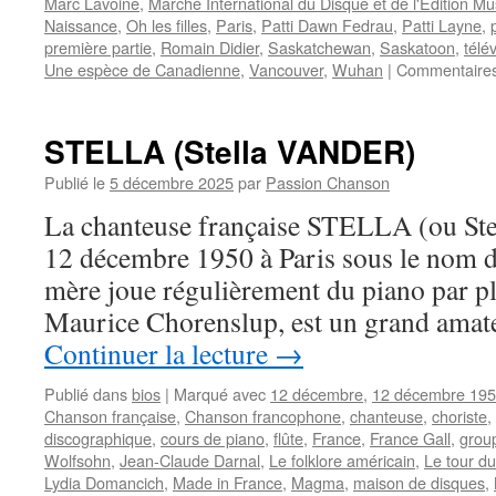
Marc Lavoine
,
Marché International du Disque et de l'Edition Mu
Naissance
,
Oh les filles
,
Paris
,
Patti Dawn Fedrau
,
Patti Layne
,
première partie
,
Romain Didier
,
Saskatchewan
,
Saskatoon
,
télé
Une espèce de Canadienne
,
Vancouver
,
Wuhan
|
Commentaires
STELLA (Stella VANDER)
Publié le
5 décembre 2025
par
Passion Chanson
La chanteuse française STELLA (ou St
12 décembre 1950 à Paris sous le nom de
mère joue régulièrement du piano par pla
Maurice Chorenslup, est un grand amate
Continuer la lecture
→
Publié dans
bios
|
Marqué avec
12 décembre
,
12 décembre 19
Chanson française
,
Chanson francophone
,
chanteuse
,
choriste
,
discographique
,
cours de piano
,
flûte
,
France
,
France Gall
,
grou
Wolfsohn
,
Jean-Claude Darnal
,
Le folklore américain
,
Le tour d
Lydia Domancich
,
Made in France
,
Magma
,
maison de disques
,