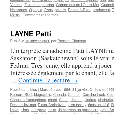
Vincent
,
Fruit de la passion
,
Grande nuit de l'Outre-Mer
,
Guadel
Naissance
,
Olympia
,
Paris
,
peintre
,
Pointe-à-Pitre
,
producteur
,
T
sur
Music
|
Commentaires fermés
VINCENT
Francky
LAYNE Patti
Publié le
18 janvier 2026
par
Passion Chanson
L’interprète canadienne Patti LAYNE naî
Saskatoon (Saskatchewan) sous le vrai 
Fedrau. Très jeune, elle apprend à jouer d
Intéressée également par le chant, elle fa
…
Continuer la lecture
→
Publié dans
bios
|
Marqué avec
1956
,
31 janvier
,
31 janvier 195
Bernard Ricci
,
biographie
,
Canada
,
Cannes
,
Caroline Loeb
,
Céci
Chanson francophone
,
chant
,
Chine
,
chorale
,
cinéma
,
clarinette
Déshabillez-moi
,
Didier Barbelivien
,
disc-jockey
,
émission télé
,
F
l'hiver
,
films
,
interprète
,
Italie
,
Je cherche un partenaire
,
John Sm