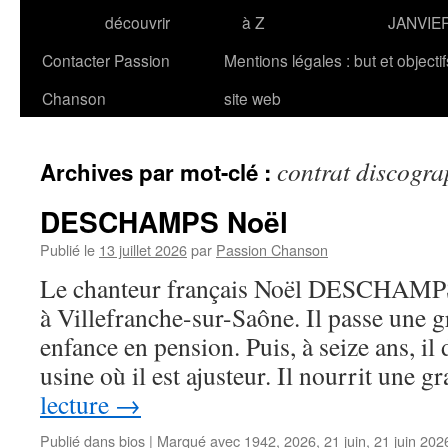
découvrir
à Z
JANVIE
Contacter Passion
Mentions légales : but et objecti
Chanson
site web
contrat discogr
Archives par mot-clé :
DESCHAMPS Noël
Publié le
13 juillet 2026
par
Passion Chanson
Le chanteur français Noël DESCHAMPS 
à Villefranche-sur-Saône. Il passe une g
enfance en pension. Puis, à seize ans, i
usine où il est ajusteur. Il nourrit une
lecture
→
Publié dans
bios
|
Marqué avec
1942
,
2026
,
21 juin
,
21 juin 202