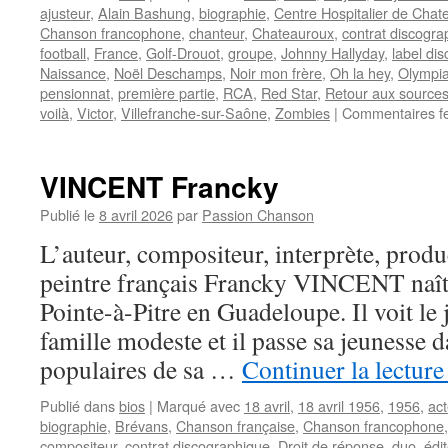
ajusteur
,
Alain Bashung
,
biographie
,
Centre Hospitalier de Chat
Chanson francophone
,
chanteur
,
Chateauroux
,
contrat discogra
football
,
France
,
Golf-Drouot
,
groupe
,
Johnny Hallyday
,
label di
Naissance
,
Noël Deschamps
,
Noir mon frère
,
Oh la hey
,
Olympi
pensionnat
,
première partie
,
RCA
,
Red Star
,
Retour aux source
voilà
,
Victor
,
Villefranche-sur-Saône
,
Zombies
|
Commentaires f
VINCENT Francky
Publié le
8 avril 2026
par
Passion Chanson
L’auteur, compositeur, interprète, produc
peintre français Francky VINCENT naît 
Pointe-à-Pitre en Guadeloupe. Il voit le 
famille modeste et il passe sa jeunesse d
populaires de sa …
Continuer la lectur
Publié dans
bios
|
Marqué avec
18 avril
,
18 avril 1956
,
1956
,
act
biographie
,
Brévans
,
Chanson française
,
Chanson francophone
compositeur
,
contrat discographique
,
Droit de réponse
,
duo
,
édi