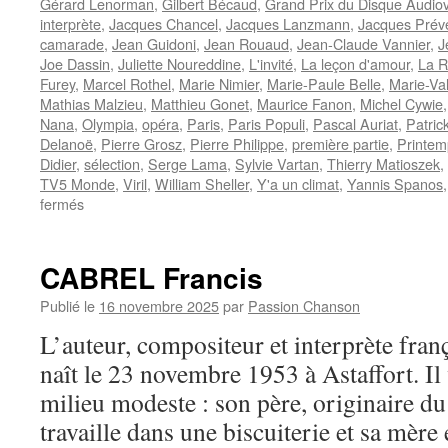
Gérard Lenorman
,
Gilbert Bécaud
,
Grand Prix du Disque Audio
interprète
,
Jacques Chancel
,
Jacques Lanzmann
,
Jacques Prév
camarade
,
Jean Guidoni
,
Jean Rouaud
,
Jean-Claude Vannier
,
J
Joe Dassin
,
Juliette Noureddine
,
L'invité
,
La leçon d'amour
,
La R
Furey
,
Marcel Rothel
,
Marie Nimier
,
Marie-Paule Belle
,
Marie-Va
Mathias Malzieu
,
Matthieu Gonet
,
Maurice Fanon
,
Michel Cywie
Nana
,
Olympia
,
opéra
,
Paris
,
Paris Populi
,
Pascal Auriat
,
Patric
Delanoë
,
Pierre Grosz
,
Pierre Philippe
,
première partie
,
Printem
Didier
,
sélection
,
Serge Lama
,
Sylvie Vartan
,
Thierry Matioszek
,
TV5 Monde
,
Viril
,
William Sheller
,
Y'a un climat
,
Yannis Spanos
sur
fermés
GUIDONI
Jean
CABREL Francis
Publié le
16 novembre 2025
par
Passion Chanson
L’auteur, compositeur et interprète fr
naît le 23 novembre 1953 à Astaffort. Il 
milieu modeste : son père, originaire du 
travaille dans une biscuiterie et sa mère