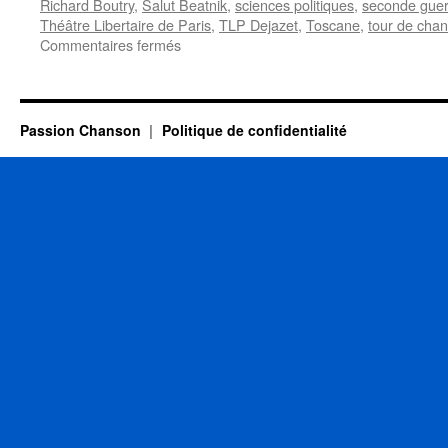
Richard Boutry
,
Salut Beatnik
,
sciences politiques
,
seconde guer
Théâtre Libertaire de Paris
,
TLP Dejazet
,
Toscane
,
tour de chan
sur
Commentaires fermés
FERRE
Léo
Passion Chanson
Politique de confidentialité