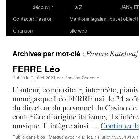
découvrir
à Z
JANVIE
Contacter Passion
Mentions légales : but et objecti
Chanson
site web
Pauvre Rutebeuf
Archives par mot-clé :
FERRE Léo
Publié le
6 juillet 2021
par
Passion Chanson
L’auteur, compositeur, interprète, pianis
monégasque Léo FERRE naît le 24 août
du directeur du personnel du Casino de
couturière d’origine italienne, il s’intéres
musique. Il intègre ainsi …
Continuer l
Publié dans
bios
|
Marqué avec
14 juillet
,
14 juillet 1993
,
1916
,
1