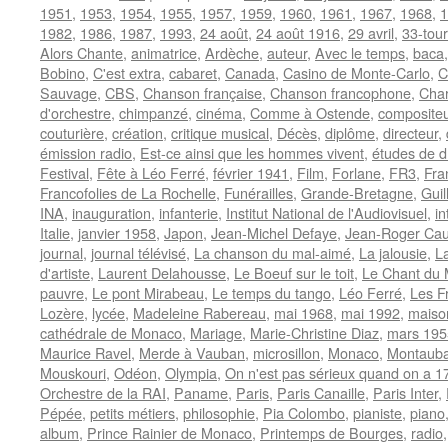
1951
,
1953
,
1954
,
1955
,
1957
,
1959
,
1960
,
1961
,
1967
,
1968
,
1
1982
,
1986
,
1987
,
1993
,
24 août
,
24 août 1916
,
29 avril
,
33-tou
Alors Chante
,
animatrice
,
Ardèche
,
auteur
,
Avec le temps
,
baca
Bobino
,
C'est extra
,
cabaret
,
Canada
,
Casino de Monte-Carlo
,
C
Sauvage
,
CBS
,
Chanson française
,
Chanson francophone
,
Char
d'orchestre
,
chimpanzé
,
cinéma
,
Comme à Ostende
,
compositeu
couturière
,
création
,
critique musical
,
Décès
,
diplôme
,
directeur
,
émission radio
,
Est-ce ainsi que les hommes vivent
,
études de dr
Festival
,
Fête à Léo Ferré
,
février 1941
,
Film
,
Forlane
,
FR3
,
Fra
Francofolies de La Rochelle
,
Funérailles
,
Grande-Bretagne
,
Guil
INA
,
inauguration
,
infanterie
,
Institut National de l'Audiovisuel
,
in
Italie
,
janvier 1958
,
Japon
,
Jean-Michel Defaye
,
Jean-Roger Ca
journal
,
journal télévisé
,
La chanson du mal-aimé
,
La jalousie
,
La
d'artiste
,
Laurent Delahousse
,
Le Boeuf sur le toit
,
Le Chant du
pauvre
,
Le pont Mirabeau
,
Le temps du tango
,
Léo Ferré
,
Les F
Lozère
,
lycée
,
Madeleine Rabereau
,
mai 1968
,
mai 1992
,
maiso
cathédrale de Monaco
,
Mariage
,
Marie-Christine Diaz
,
mars 195
Maurice Ravel
,
Merde à Vauban
,
microsillon
,
Monaco
,
Montaub
Mouskouri
,
Odéon
,
Olympia
,
On n'est pas sérieux quand on a 1
Orchestre de la RAI
,
Paname
,
Paris
,
Paris Canaille
,
Paris Inter
,
Pépée
,
petits métiers
,
philosophie
,
Pia Colombo
,
pianiste
,
piano
album
,
Prince Rainier de Monaco
,
Printemps de Bourges
,
radio