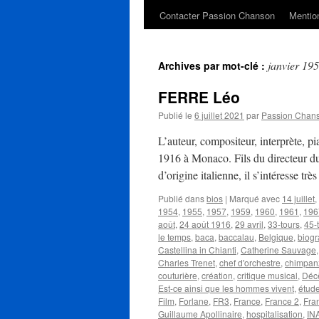
Contacter Passion Chanson
Mention
janvier 19
Archives par mot-clé :
FERRE Léo
Publié le
6 juillet 2021
par
Passion Chan
L’auteur, compositeur, interprète, 
1916 à Monaco. Fils du directeur d
d’origine italienne, il s’intéresse tr
Publié dans
bios
|
Marqué avec
14 juillet
,
1954
,
1955
,
1957
,
1959
,
1960
,
1961
,
196
août
,
24 août 1916
,
29 avril
,
33-tours
,
45-
le temps
,
baca
,
baccalau
,
Belgique
,
biogr
Castellina in Chianti
,
Catherine Sauvage
Charles Trenet
,
chef d'orchestre
,
chimpan
couturière
,
création
,
critique musical
,
Déc
Est-ce ainsi que les hommes vivent
,
étude
Film
,
Forlane
,
FR3
,
France
,
France 2
,
Fra
Guillaume Apollinaire
,
hospitalisation
,
IN