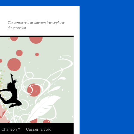
Site consacré à la chanson francophone
d’expression
on Chanson ?
Casser la voix