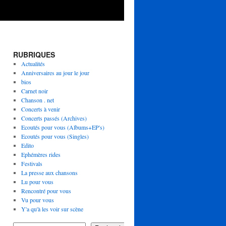
RUBRIQUES
Actualités
Anniversaires au jour le jour
bios
Carnet noir
Chanson . net
Concerts à venir
Concerts passés (Archives)
Ecoutés pour vous (Albums+EP's)
Ecoutés pour vous (Singles)
Edito
Ephémères rides
Festivals
La presse aux chansons
Lu pour vous
Rencontré pour vous
Vu pour vous
Y'a qu'à les voir sur scène