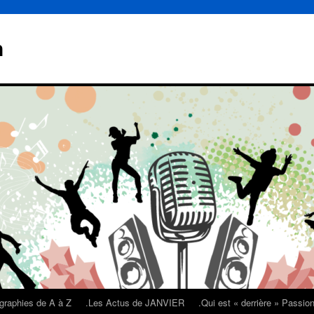
n
graphies de A à Z
.Les Actus de JANVIER
.Qui est « derrière » Passi