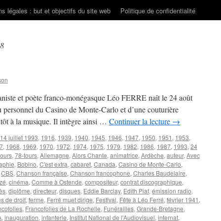
s légales : but et objectifs du site web
Politique de confidentialité
58
son
pianiste et poète franco-monégasque Léo FERRE naît le 24 août
u personnel du Casino de Monte-Carlo et d’une couturière
ès tôt à la musique. Il intègre ainsi …
Continuer la lecture
→
14 juillet 1993
,
1916
,
1939
,
1940
,
1945
,
1946
,
1947
,
1950
,
1951
,
1953
,
7
,
1968
,
1969
,
1970
,
1972
,
1974
,
1975
,
1979
,
1982
,
1986
,
1987
,
1993
,
24
tours
,
78-tours
,
Allemagne
,
Alors Chante
,
animatrice
,
Ardèche
,
auteur
,
Avec
aphie
,
Bobino
,
C'est extra
,
cabaret
,
Canada
,
Casino de Monte-Carlo
,
,
CBS
,
Chanson française
,
Chanson francophone
,
Charles Baudelaire
,
zé
,
cinéma
,
Comme à Ostende
,
compositeur
,
contrat discographique
,
ès
,
diplôme
,
directeur
,
disques
,
Eddie Barclay
,
Edith Piaf
,
émission radio
,
s de droit
,
ferme
,
Ferré muet dirige
,
Festival
,
Fête à Léo Ferré
,
février 1941
,
ncofolies
,
Francofolies de La Rochelle
,
Funérailles
,
Grande-Bretagne
,
A
,
inauguration
,
infanterie
,
Institut National de l'Audiovisuel
,
internat
,