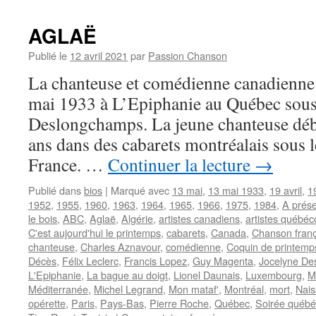
AGLAË
Publié le
12 avril 2021
par
Passion Chanson
La chanteuse et comédienne canadienn
mai 1933 à L’Epiphanie au Québec sous
Deslongchamps. La jeune chanteuse débu
ans dans des cabarets montréalais sous 
France. …
Continuer la lecture
→
Publié dans
bios
|
Marqué avec
13 mai
,
13 mai 1933
,
19 avril
,
1
1952
,
1955
,
1960
,
1963
,
1964
,
1965
,
1966
,
1975
,
1984
,
A prése
le bois
,
ABC
,
Aglaë
,
Algérie
,
artistes canadiens
,
artistes québéc
C'est aujourd'hui le printemps
,
cabarets
,
Canada
,
Chanson franç
chanteuse
,
Charles Aznavour
,
comédienne
,
Coquin de printemp
Décès
,
Félix Leclerc
,
Francis Lopez
,
Guy Magenta
,
Jocelyne De
L'Epiphanie
,
La bague au doigt
,
Lionel Daunais
,
Luxembourg
,
M
Méditerranée
,
Michel Legrand
,
Mon mataf'
,
Montréal
,
mort
,
Nai
opérette
,
Paris
,
Pays-Bas
,
Pierre Roche
,
Québec
,
Soirée québé