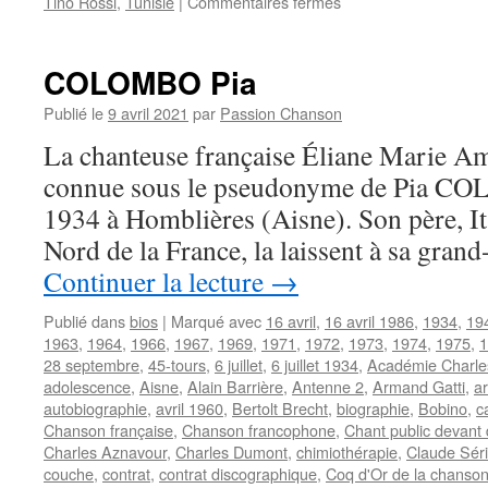
sur
Tino Rossi
,
Tunisie
|
Commentaires fermés
AGLAË
COLOMBO Pia
Publié le
9 avril 2021
par
Passion Chanson
La chanteuse française Éliane Marie 
connue sous le pseudonyme de Pia COLO
1934 à Homblières (Aisne). Son père, Ita
Nord de la France, la laissent à sa gra
Continuer la lecture
→
Publié dans
bios
|
Marqué avec
16 avril
,
16 avril 1986
,
1934
,
19
1963
,
1964
,
1966
,
1967
,
1969
,
1971
,
1972
,
1973
,
1974
,
1975
,
1
28 septembre
,
45-tours
,
6 juillet
,
6 juillet 1934
,
Académie Charle
adolescence
,
Aisne
,
Alain Barrière
,
Antenne 2
,
Armand Gatti
,
a
autobiographie
,
avril 1960
,
Bertolt Brecht
,
biographie
,
Bobino
,
c
Chanson française
,
Chanson francophone
,
Chant public devant 
Charles Aznavour
,
Charles Dumont
,
chimiothérapie
,
Claude Séri
couche
,
contrat
,
contrat discographique
,
Coq d'Or de la chanson