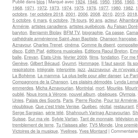
Publié dans
bios
|
Marqué avec
1924
,
1946
,
1950
,
1956
,
1960
,
1968
,
1971
,
1972
,
1973
,
1974
,
1975
,
1976
,
1977
,
1980
,
1982
,
1
octobre
,
1er octobre 2018
,
2001
,
2006
,
2008
,
2010
,
2015
,
2018
5 octobre
,
6 mars
,
6 octobre
,
78-tours
,
90 ans
,
acteur
,
Alhambra
Arménie
,
artistes canadiens
,
artistes québécois
,
Au Faisan Doré
baryton
,
Benjamin Biolay
,
BFM TV
,
biographie
,
Ca passe
,
Cama
cathédrale arménienne Saint-Jean Baptiste
,
Chanson française
Aznavour
,
Charles Trenet
,
cinéma
,
Comme ils disent
,
composite
disco
,
Edith Piaf
,
éditions musicales
,
Editions Raoul Breton
,
Emm
balle
,
Erevan
,
Etats-Unis
,
février 2009
,
films
,
fondation
,
For me 
Genève
,
Gilbert Bécaud
,
Gyumri
,
Hommage
,
Il faut savoir
,
Ils s
respiratoire
,
intégrale
,
interprète
,
jazz
,
Jazznavour
,
Je m'voyais 
La Bohème
,
La mamma
,
La plus belle pour aller danser
,
Le Pari
Compagnons de la Chanson
,
Les plaisirs démodés
,
Lynda Lema
emmerdes
,
Micha Aznavourian
,
Montréal
,
mort
,
Mouriès
,
Mourir
oublié
,
Nous irons à Vérone
,
nouvel album
,
obsèques
,
Olympia
,
Unies
,
Palais des Sports
,
Paris
,
Pierre Roche
,
Pour toi Arménie
république
,
Que c'est triste Venise
,
Québec
,
récital
,
restaurant
,
R
Serge Sargsian
,
série télé
,
Shahnourh Varinag Aznavourian
,
Sh
Suisse
,
Sur ma vie
,
Sylvie Vartan
,
Tant de monnaie
,
télévision 
tremblement de terre
,
Tu t'laisses aller
,
TV5 Monde
,
Une premiè
Victoires de la musique
,
Yvelines
,
Yves Montand
|
Commentaire