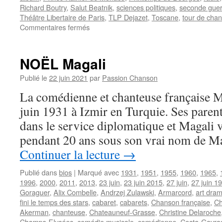
Richard Boutry
,
Salut Beatnik
,
sciences politiques
,
seconde guer
Théâtre Libertaire de Paris
,
TLP Dejazet
,
Toscane
,
tour de chan
sur
Commentaires fermés
FERRE
Léo
NOËL Magali
Publié le
22 juin 2021
par
Passion Chanson
La comédienne et chanteuse française 
juin 1931 à Izmir en Turquie. Ses parents
dans le service diplomatique et Magali v
pendant 20 ans sous son vrai nom de M
Continuer la lecture
→
Publié dans
bios
|
Marqué avec
1931
,
1951
,
1955
,
1960
,
1965
,
1996
,
2000
,
2011
,
2013
,
23 juin
,
23 juin 2015
,
27 juin
,
27 juin 1
Goraguer
,
Alix Combelle
,
Andrzej Zulawski
,
Armarcord
,
art dra
fini le temps des stars
,
cabaret
,
cabarets
,
Chanson française
,
Ch
Akerman
,
chanteuse
,
Chateauneuf-Grasse
,
Christine Delaroche
Champs-Elysées
,
comédie musicale
,
comédienne
,
Costa-Gavra