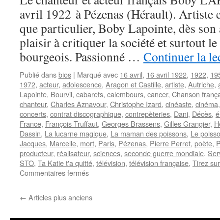
avril 1922 à Pézenas (Hérault). Artiste 
que particulier, Boby Lapointe, dès son
plaisir à critiquer la société et surtout le
bourgeois. Passionné …
Continuer la le
Publié dans
bios
|
Marqué avec
16 avril
,
16 avril 1922
,
1922
,
19
1972
,
acteur
,
adolescence
,
Aragon et Castille
,
artiste
,
Autriche
,
Lapointe
,
Bourvil
,
cabarets
,
calembours
,
cancer
,
Chanson frança
chanteur
,
Charles Aznavour
,
Christophe Izard
,
cinéaste
,
cinéma
concerts
,
contrat discographique
,
contrepèteries
,
Dani
,
Décès
,
é
France
,
François Truffaut
,
Georges Brassens
,
Gilles Grangier
,
H
Dassin
,
La lucarne magique
,
La maman des poissons
,
Le poisso
Jacques
,
Marcelle
,
mort
,
Paris
,
Pézenas
,
Pierre Perret
,
poète
,
P
producteur
,
réalisateur
,
sciences
,
seconde guerre mondiale
,
Serv
STO
,
Ta Katie t'a quitté
,
télévision
,
télévision française
,
Tirez sur
sur
Commentaires fermés
LAPOINTE
Boby
←
Articles plus anciens