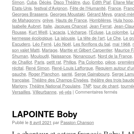
Simon
,
Cuba
,
Décès
,
Disco Théâtre
,
duo
,
Edith Piaf
,
Eliane Mar
Etats-Unis
,
festival d'Avignon
,
Fête de l'Humanité
,
France
,
Franc
Georges Brassens
,
Georges Moustaki
,
Gérard Meys
,
grand-mè
de Mahagonny
,
grève
,
Hauts de France
,
Homblières
,
Hula hoop
Isabelle Aubret
,
Italie
,
Jacques Chancel
,
Jean Ferrat
,
Jean-Claud
Rousse
,
Kurt Weill
,
L'acacia
,
L'écharpe
,
l'Ecluse
,
La colombe
,
L
kermesse écologique
,
La jalousie
,
La tête de l'art
,
Le Che
,
Le gr
Escudero
,
Léo Ferré
,
Léo Noël
,
Les flonflons du bal
,
mai 1968
,
son valet Matti
,
Mariage
,
Maritie et Gilbert Carpentier
,
Maurice 
Shuman
,
Mouloudji
,
Naissance
,
Nonancourt
,
Nord de la France
de Chaillot
,
Paris
,
petit rat
,
Philips
,
Pia Colombo
,
pièce
,
première
récital
,
René Simon
,
René-Louis Lafforgue
,
Requiem autour d'u
gauche
,
Roger Planchon
,
santé
,
Serge Gainsbourg
,
Serge Lam
française
,
Théâtre des Champs-Elysées
,
théâtre des trois baud
Marigny
,
Théâtre National Populaire
,
TNP
,
tour de chant
,
tourné
sur
Versailles
,
Villeurbanne
,
yé-yés
|
Commentaires fermés
COLOM
Pia
LAPOINTE Boby
Publié le
8 avril 2021
par
Passion Chanson
Le chanteur et acteur français Boby L