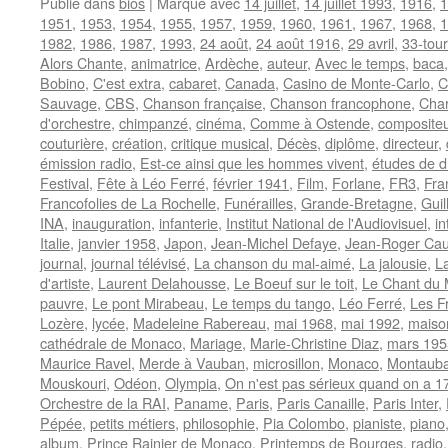
Publié dans
bios
|
Marqué avec
14 juillet
,
14 juillet 1993
,
1916
,
1
1951
,
1953
,
1954
,
1955
,
1957
,
1959
,
1960
,
1961
,
1967
,
1968
,
1
1982
,
1986
,
1987
,
1993
,
24 août
,
24 août 1916
,
29 avril
,
33-tou
Alors Chante
,
animatrice
,
Ardèche
,
auteur
,
Avec le temps
,
baca
Bobino
,
C'est extra
,
cabaret
,
Canada
,
Casino de Monte-Carlo
,
C
Sauvage
,
CBS
,
Chanson française
,
Chanson francophone
,
Char
d'orchestre
,
chimpanzé
,
cinéma
,
Comme à Ostende
,
compositeu
couturière
,
création
,
critique musical
,
Décès
,
diplôme
,
directeur
,
émission radio
,
Est-ce ainsi que les hommes vivent
,
études de dr
Festival
,
Fête à Léo Ferré
,
février 1941
,
Film
,
Forlane
,
FR3
,
Fra
Francofolies de La Rochelle
,
Funérailles
,
Grande-Bretagne
,
Guil
INA
,
inauguration
,
infanterie
,
Institut National de l'Audiovisuel
,
in
Italie
,
janvier 1958
,
Japon
,
Jean-Michel Defaye
,
Jean-Roger Ca
journal
,
journal télévisé
,
La chanson du mal-aimé
,
La jalousie
,
La
d'artiste
,
Laurent Delahousse
,
Le Boeuf sur le toit
,
Le Chant du
pauvre
,
Le pont Mirabeau
,
Le temps du tango
,
Léo Ferré
,
Les F
Lozère
,
lycée
,
Madeleine Rabereau
,
mai 1968
,
mai 1992
,
maiso
cathédrale de Monaco
,
Mariage
,
Marie-Christine Diaz
,
mars 195
Maurice Ravel
,
Merde à Vauban
,
microsillon
,
Monaco
,
Montaub
Mouskouri
,
Odéon
,
Olympia
,
On n'est pas sérieux quand on a 1
Orchestre de la RAI
,
Paname
,
Paris
,
Paris Canaille
,
Paris Inter
,
Pépée
,
petits métiers
,
philosophie
,
Pia Colombo
,
pianiste
,
piano
album
,
Prince Rainier de Monaco
,
Printemps de Bourges
,
radio