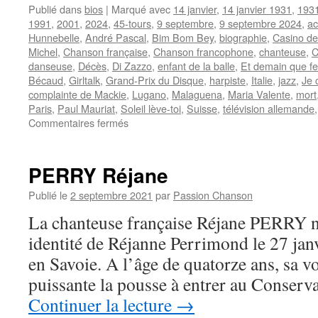
Publié dans
bios
|
Marqué avec
14 janvier
,
14 janvier 1931
,
193
1991
,
2001
,
2024
,
45-tours
,
9 septembre
,
9 septembre 2024
,
ac
Hunnebelle
,
André Pascal
,
Bim Bom Bey
,
biographie
,
Casino de
Michel
,
Chanson française
,
Chanson francophone
,
chanteuse
,
C
danseuse
,
Décès
,
Di Zazzo
,
enfant de la balle
,
Et demain que fer
Bécaud
,
Girltalk
,
Grand-Prix du Disque
,
harpiste
,
Italie
,
jazz
,
Je 
complainte de Mackie
,
Lugano
,
Malaguena
,
Maria Valente
,
mort
Paris
,
Paul Mauriat
,
Soleil lève-toi
,
Suisse
,
télévision allemande
sur
Commentaires fermés
VALENTE
Caterina
PERRY Réjane
Publié le
2 septembre 2021
par
Passion Chanson
La chanteuse française Réjane PERRY na
identité de Réjanne Perrimond le 27 jan
en Savoie. A l’âge de quatorze ans, sa voi
puissante la pousse à entrer au Conse
Continuer la lecture
→