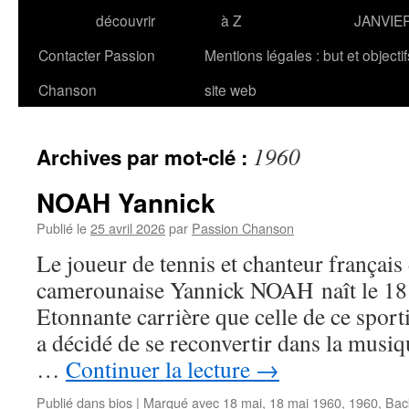
découvrir
à Z
JANVIE
Contacter Passion
Mentions légales : but et objecti
Chanson
site web
1960
Archives par mot-clé :
NOAH Yannick
Publié le
25 avril 2026
par
Passion Chanson
Le joueur de tennis et chanteur français
camerounaise Yannick NOAH naît le 18
Etonnante carrière que celle de ce sport
a décidé de se reconvertir dans la musiq
…
Continuer la lecture
→
Publié dans
bios
|
Marqué avec
18 mai
,
18 mai 1960
,
1960
,
Back