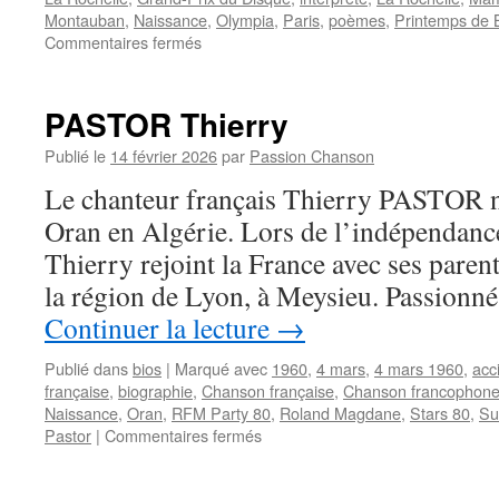
Montauban
,
Naissance
,
Olympia
,
Paris
,
poèmes
,
Printemps de 
sur
Commentaires fermés
PESTEL
Véronique
PASTOR Thierry
Publié le
14 février 2026
par
Passion Chanson
Le chanteur français Thierry PASTOR na
Oran en Algérie. Lors de l’indépendanc
Thierry rejoint la France avec ses parent
la région de Lyon, à Meysieu. Passion
Continuer la lecture
→
Publié dans
bios
|
Marqué avec
1960
,
4 mars
,
4 mars 1960
,
acc
française
,
biographie
,
Chanson française
,
Chanson francophon
Naissance
,
Oran
,
RFM Party 80
,
Roland Magdane
,
Stars 80
,
Su
sur
Pastor
|
Commentaires fermés
PASTOR
Thierry