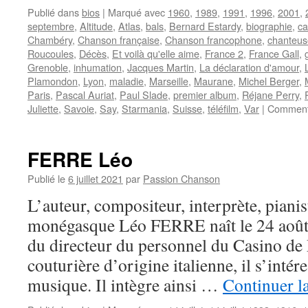
Publié dans
bios
|
Marqué avec
1960
,
1989
,
1991
,
1996
,
2001
,
septembre
,
Altitude
,
Atlas
,
bals
,
Bernard Estardy
,
biographie
,
ca
Chambéry
,
Chanson française
,
Chanson francophone
,
chanteus
Roucoules
,
Décès
,
Et voilà qu'elle aime
,
France 2
,
France Gall
,
Grenoble
,
inhumation
,
Jacques Martin
,
La déclaration d'amour
,
Plamondon
,
Lyon
,
maladie
,
Marseille
,
Maurane
,
Michel Berger
,
Paris
,
Pascal Auriat
,
Paul Slade
,
premier album
,
Réjane Perry
,
Juliette
,
Savoie
,
Say
,
Starmania
,
Suisse
,
téléfilm
,
Var
|
Comment
FERRE Léo
Publié le
6 juillet 2021
par
Passion Chanson
L’auteur, compositeur, interprète, pianis
monégasque Léo FERRE naît le 24 août
du directeur du personnel du Casino de
couturière d’origine italienne, il s’intéres
musique. Il intègre ainsi …
Continuer l