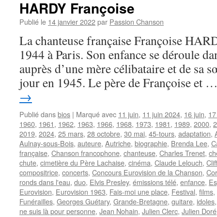
HARDY Françoise
Publié le
14 janvier 2022
par
Passion Chanson
La chanteuse française Françoise HARDY
1944 à Paris. Son enfance se déroule dan
auprès d’une mère célibataire et de sa s
jour en 1945. Le père de Françoise et 
→
Publié dans
bios
|
Marqué avec
11 juin
,
11 juin 2024
,
16 juin
,
17
1960
,
1961
,
1962
,
1963
,
1966
,
1968
,
1973
,
1981
,
1989
,
2000
,
2
2019
,
2024
,
25 mars
,
28 octobre
,
30 mai
,
45-tours
,
adaptation
,
Aulnay-sous-Bois
,
auteure
,
Autriche
,
biographie
,
Brenda Lee
,
C
française
,
Chanson francophone
,
chanteuse
,
Charles Trenet
,
ch
chute
,
cimetière du Père Lachaise
,
cinéma
,
Claude Lelouch
,
Cli
compositrice
,
concerts
,
Concours Eurovision de la Chanson
,
Co
ronds dans l'eau
,
duo
,
Elvis Presley
,
émissions télé
,
enfance
,
Es
Eurovision
,
Eurovision 1963
,
Fais-moi une place
,
Festival
,
films
,
Funérailles
,
Georges Guétary
,
Grande-Bretagne
,
guitare
,
idoles
ne suis là pour personne
,
Jean Nohain
,
Julien Clerc
,
Julien Doré