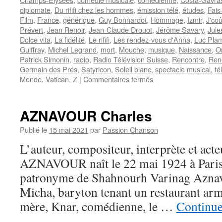
diplomate
,
Du rififi chez les hommes
,
émission télé
,
études
,
Fais
Film
,
France
,
générique
,
Guy Bonnardot
,
Hommage
,
Izmir
,
J'coû
Prévert
,
Jean Renoir
,
Jean-Claude Drouot
,
Jérôme Savary
,
Jule
Dolce vita
,
La fidélité
,
Le rififi
,
Les rendez-vous d'Anna
,
Luc Pla
Guiffray
,
Michel Legrand
,
mort
,
Mouche
,
musique
,
Naissance
,
O
Patrick Simonin
,
radio
,
Radio Télévision Suisse
,
Rencontre
,
René
Germain des Prés
,
Satyricon
,
Soleil blanc
,
spectacle musical
,
té
sur
Monde
,
Vatican
,
Z
|
Commentaires fermés
NOËL
Magali
AZNAVOUR Charles
Publié le
15 mai 2021
par
Passion Chanson
L’auteur, compositeur, interprète et acte
AZNAVOUR naît le 22 mai 1924 à Paris 
patronyme de Shahnourh Varinag Aznav
Micha, baryton tenant un restaurant arm
mère, Knar, comédienne, le …
Continue