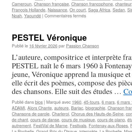
Cameroun
,
Chanson française
,
Chanson francophone
,
chanteur
François Hollande
,
Naissance
,
On court
,
Saga Africa
,
Sedan
,
Si
sur
Noah
,
Yaoundé
|
Commentaires fermés
NOAH
Yannick
PESTEL Véronique
Publié le
16 février 2026
par
Passion Chanson
L’auteure, compositrice et interprète fr
PESTEL naît le 6 mars 1960 à Fontenay
jeune, Véronique apprend la musique et 
elle écrit des poèmes, compose des pièc
des chansons. Elle suit des études …
Co
Publié dans
bios
|
Marqué avec
1960
,
45-tours
,
6 mars
,
6 mars 
ADAMI
,
Alors Chante
,
auteure
,
Barjac
,
biographie
,
Chanson fra
Chansons de parole
,
Charleroi
,
Chorus des Hauts-de-Seine
,
com
de chant
,
cours de danse
,
cours de musique
,
cours de piano
,
ét
autrement
,
FestiVal de Marne
,
Festivals
,
Fontenay-aux-Roses
,
La Rochelle
,
Grand-Prix du Disque
,
interprète
,
La Rochelle
,
Mam