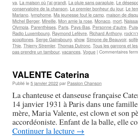
va
,
La maison où j'ai grandi
,
La pluie sans parapluie
,
Le désespo
conservatoire de la chanson
,
Le premier bonheur du jour
,
Le te
Mariano
,
lymphome
,
Ma jeunesse fout le camp
,
maison de disq
Michel Berger
,
Mireille
,
Mon amie la rose
,
Monaco
,
mort
,
Naissa
Olympia
,
Parenthèses
,
Paris
,
Pays-Bas
,
Personne d'autre
,
Puis
Radio Luxembourg
,
Raymond Lefèvre
,
Richard Anthony
,
rock'n'r
scopitones
,
Serge Gainsbourg
,
show
,
Simone de Beauvoir
,
solf
Thie
,
Thierry Stremler
,
Thomas Dutronc
,
Tous les garçons et les 
pas prendre un tambour
,
vacances
,
Vogue
|
Commentaires fer
VALENTE Caterina
Publié le
5 janvier 2022
par
Passion Chanson
La chanteuse et danseuse française Ca
14 janvier 1931 à Paris dans une famille 
mère, Maria Valente, est clown et son pè
accordéoniste. Enfant de la balle, elle
Continuer la lecture
→