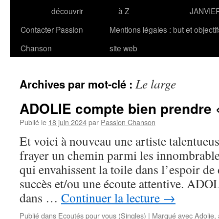
découvrir
à Z
JANVIE
Contacter Passion
Mentions légales : but et objecti
Chanson
site web
Le large
Archives par mot-clé :
ADOLIE compte bien prendre «
Publié le
18 juin 2024
par
Passion Chanson
Et voici à nouveau une artiste talentueus
frayer un chemin parmi les innombrable
qui envahissent la toile dans l’espoir d
succès et/ou une écoute attentive. ADOL
dans …
Continuer la lecture
→
Publié dans
Ecoutés pour vous (Singles)
|
Marqué avec
Adolie
,