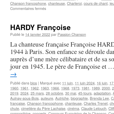
Chanson francophone
,
chanteuse
,
Charleroi
,
cours de chant
,
je
sur
Commentaires fermés
ADOLIE
compte
bien
HARDY Françoise
prendre
« Le
Publié le
14 janvier 2022
par
Passion Chanson
large »
La chanteuse française Françoise HARDY
1944 à Paris. Son enfance se déroule dan
auprès d’une mère célibataire et de sa s
jour en 1945. Le père de Françoise et 
→
Publié dans
bios
|
Marqué avec
11 juin
,
11 juin 2024
,
16 juin
,
17
1960
,
1961
,
1962
,
1963
,
1966
,
1968
,
1973
,
1981
,
1989
,
2000
,
2
2019
,
2024
,
25 mars
,
28 octobre
,
30 mai
,
45-tours
,
adaptation
,
Aulnay-sous-Bois
,
auteure
,
Autriche
,
biographie
,
Brenda Lee
,
C
française
,
Chanson francophone
,
chanteuse
,
Charles Trenet
,
ch
chute
,
cimetière du Père Lachaise
,
cinéma
,
Claude Lelouch
,
Cli
compositrice
,
concerts
,
Concours Eurovision de la Chanson
,
Co