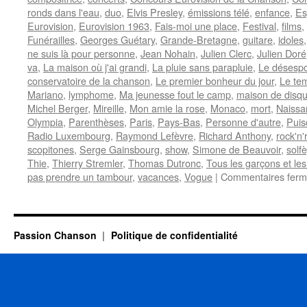
ronds dans l'eau
,
duo
,
Elvis Presley
,
émissions télé
,
enfance
,
Es
Eurovision
,
Eurovision 1963
,
Fais-moi une place
,
Festival
,
films
,
Funérailles
,
Georges Guétary
,
Grande-Bretagne
,
guitare
,
idoles
ne suis là pour personne
,
Jean Nohain
,
Julien Clerc
,
Julien Doré
va
,
La maison où j'ai grandi
,
La pluie sans parapluie
,
Le désespo
conservatoire de la chanson
,
Le premier bonheur du jour
,
Le te
Mariano
,
lymphome
,
Ma jeunesse fout le camp
,
maison de disq
Michel Berger
,
Mireille
,
Mon amie la rose
,
Monaco
,
mort
,
Naissa
Olympia
,
Parenthèses
,
Paris
,
Pays-Bas
,
Personne d'autre
,
Puis
Radio Luxembourg
,
Raymond Lefèvre
,
Richard Anthony
,
rock'n'r
scopitones
,
Serge Gainsbourg
,
show
,
Simone de Beauvoir
,
solf
Thie
,
Thierry Stremler
,
Thomas Dutronc
,
Tous les garçons et les 
pas prendre un tambour
,
vacances
,
Vogue
|
Commentaires fer
Passion Chanson
Politique de confidentialité