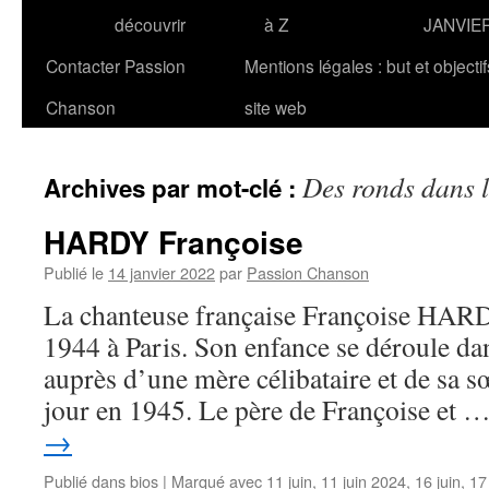
découvrir
à Z
JANVIE
Contacter Passion
Mentions légales : but et objecti
Chanson
site web
Des ronds dans 
Archives par mot-clé :
HARDY Françoise
Publié le
14 janvier 2022
par
Passion Chanson
La chanteuse française Françoise HARDY
1944 à Paris. Son enfance se déroule dan
auprès d’une mère célibataire et de sa s
jour en 1945. Le père de Françoise et 
→
Publié dans
bios
|
Marqué avec
11 juin
,
11 juin 2024
,
16 juin
,
17