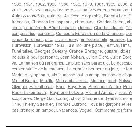
1960
,
1961
,
1962
,
1963
,
1966
,
1968
,
1973
,
1981
,
1989
,
2000
,
2
2019
,
2024
,
25 mars
,
28 octobre
,
30 mai
,
45-tours
,
adaptation
,
Aulnay-sous-Bois
,
auteure
,
Autriche
,
biographie
,
Brenda Lee
,
C
française
,
Chanson francophone
,
chanteuse
,
Charles Trenet
,
ch
chute
,
cimetière du Père Lachaise
,
cinéma
,
Claude Lelouch
,
Cli
compositrice
,
concerts
,
Concours Eurovision de la Chanson
,
Co
ronds dans l'eau
,
duo
,
Elvis Presley
,
émissions télé
,
enfance
,
Es
Eurovision
,
Eurovision 1963
,
Fais-moi une place
,
Festival
,
films
,
Funérailles
,
Georges Guétary
,
Grande-Bretagne
,
guitare
,
idoles
ne suis là pour personne
,
Jean Nohain
,
Julien Clerc
,
Julien Doré
va
,
La maison où j'ai grandi
,
La pluie sans parapluie
,
Le désespo
conservatoire de la chanson
,
Le premier bonheur du jour
,
Le te
Mariano
,
lymphome
,
Ma jeunesse fout le camp
,
maison de disq
Michel Berger
,
Mireille
,
Mon amie la rose
,
Monaco
,
mort
,
Naissa
Olympia
,
Parenthèses
,
Paris
,
Pays-Bas
,
Personne d'autre
,
Puis
Radio Luxembourg
,
Raymond Lefèvre
,
Richard Anthony
,
rock'n'r
scopitones
,
Serge Gainsbourg
,
show
,
Simone de Beauvoir
,
solf
Thie
,
Thierry Stremler
,
Thomas Dutronc
,
Tous les garçons et les 
pas prendre un tambour
,
vacances
,
Vogue
|
Commentaires fer