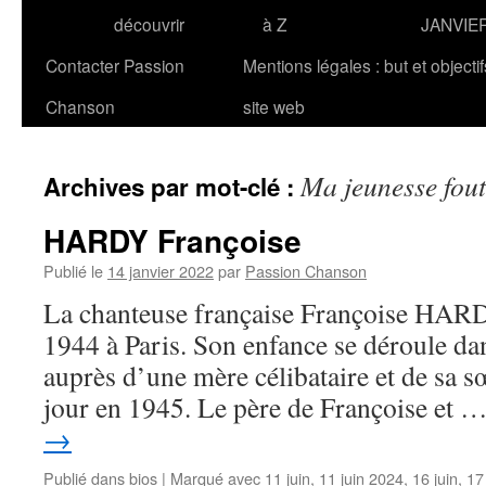
découvrir
à Z
JANVIE
Contacter Passion
Mentions légales : but et objecti
Chanson
site web
Ma jeunesse fout
Archives par mot-clé :
HARDY Françoise
Publié le
14 janvier 2022
par
Passion Chanson
La chanteuse française Françoise HARDY
1944 à Paris. Son enfance se déroule dan
auprès d’une mère célibataire et de sa s
jour en 1945. Le père de Françoise et 
→
Publié dans
bios
|
Marqué avec
11 juin
,
11 juin 2024
,
16 juin
,
17