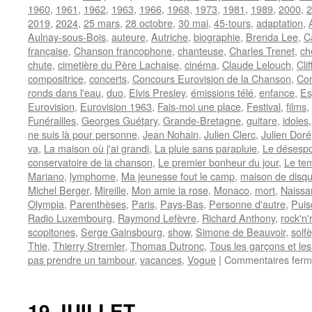
1960
,
1961
,
1962
,
1963
,
1966
,
1968
,
1973
,
1981
,
1989
,
2000
,
2
2019
,
2024
,
25 mars
,
28 octobre
,
30 mai
,
45-tours
,
adaptation
,
Aulnay-sous-Bois
,
auteure
,
Autriche
,
biographie
,
Brenda Lee
,
C
française
,
Chanson francophone
,
chanteuse
,
Charles Trenet
,
ch
chute
,
cimetière du Père Lachaise
,
cinéma
,
Claude Lelouch
,
Cli
compositrice
,
concerts
,
Concours Eurovision de la Chanson
,
Co
ronds dans l'eau
,
duo
,
Elvis Presley
,
émissions télé
,
enfance
,
Es
Eurovision
,
Eurovision 1963
,
Fais-moi une place
,
Festival
,
films
,
Funérailles
,
Georges Guétary
,
Grande-Bretagne
,
guitare
,
idoles
ne suis là pour personne
,
Jean Nohain
,
Julien Clerc
,
Julien Doré
va
,
La maison où j'ai grandi
,
La pluie sans parapluie
,
Le désespo
conservatoire de la chanson
,
Le premier bonheur du jour
,
Le te
Mariano
,
lymphome
,
Ma jeunesse fout le camp
,
maison de disq
Michel Berger
,
Mireille
,
Mon amie la rose
,
Monaco
,
mort
,
Naissa
Olympia
,
Parenthèses
,
Paris
,
Pays-Bas
,
Personne d'autre
,
Puis
Radio Luxembourg
,
Raymond Lefèvre
,
Richard Anthony
,
rock'n'r
scopitones
,
Serge Gainsbourg
,
show
,
Simone de Beauvoir
,
solf
Thie
,
Thierry Stremler
,
Thomas Dutronc
,
Tous les garçons et les 
pas prendre un tambour
,
vacances
,
Vogue
|
Commentaires fer
19 JUILLET