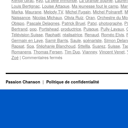
Kendji Girac
,
Kyo
,
La bête immonde
,
La Grande Sophie
,
Lauren
Louis Bertignac
,
Louise Attaque
,
Ma jeunesse fout le camp
,
Mar
Marka
,
Maurane
,
Melody TV
,
Michel Fugain
,
Michel Polnareff
,
M
Naissance
,
Nicolas Michaux
,
Olivia Ruiz
,
Oran
,
Orchestre du Mo
Obispo
,
Pascale Delagnes
,
Patrick Bruel
,
Patxi
,
photographe
,
P
Bertrand
,
pop
,
Portishead
,
productrice
,
Puisque
,
Pully-Lavaux
,
Télévision Suisse
,
Raphaël
,
réalisatrice
,
Renaud
,
Roméo Elvis
,
Germain en Laye
,
Samir Barris
,
Saule
,
scénariste
,
Simon Delan
Rapsat
,
Spa
,
Stéphanie Blanchoud
,
Sttellla
,
Suarez
,
Suisse
,
Ta
Romanens
,
Thomas Fersen
,
Tim Dup
,
Vianney
,
Vincent Venet
,
sur
Zoé
|
Commentaires fermés
19
JUILLET
Passion Chanson
Politique de confidentialité