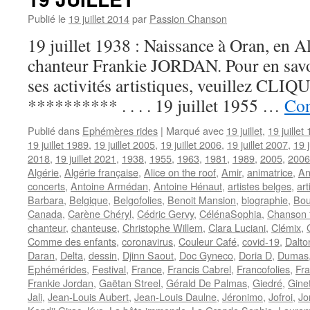
Publié le
19 juillet 2014
par
Passion Chanson
19 juillet 1938 : Naissance à Oran, en A
chanteur Frankie JORDAN. Pour en savoir
ses activités artistiques, veuillez CLIQUE
********** . . . . 19 juillet 1955 …
Con
Publié dans
Ephémères rides
|
Marqué avec
19 juillet
,
19 juillet
19 juillet 1989
,
19 juillet 2005
,
19 juillet 2006
,
19 juillet 2007
,
19 j
2018
,
19 juillet 2021
,
1938
,
1955
,
1963
,
1981
,
1989
,
2005
,
2006
Algérie
,
Algérie française
,
Alice on the roof
,
Amir
,
animatrice
,
An
concerts
,
Antoine Armédan
,
Antoine Hénaut
,
artistes belges
,
ar
Barbara
,
Belgique
,
Belgofolies
,
Benoit Mansion
,
biographie
,
Bou
Canada
,
Carène Chéryl
,
Cédric Gervy
,
CélénaSophia
,
Chanson 
chanteur
,
chanteuse
,
Christophe Willem
,
Clara Luciani
,
Clémix
,
Comme des enfants
,
coronavirus
,
Couleur Café
,
covid-19
,
Dalt
Daran
,
Delta
,
dessin
,
Djinn Saout
,
Doc Gyneco
,
Doria D
,
Dumas
Ephémérides
,
Festival
,
France
,
Francis Cabrel
,
Francofolies
,
Fra
Frankie Jordan
,
Gaëtan Streel
,
Gérald De Palmas
,
Giedré
,
Gine
Jali
,
Jean-Louis Aubert
,
Jean-Louis Daulne
,
Jéronimo
,
Jofroi
,
Jo