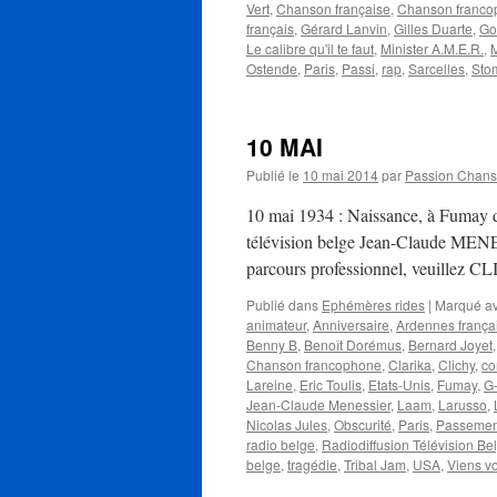
Vert
,
Chanson française
,
Chanson franco
français
,
Gérard Lanvin
,
Gilles Duarte
,
Go
Le calibre qu'il te faut
,
Minister A.M.E.R.
,
M
Ostende
,
Paris
,
Passi
,
rap
,
Sarcelles
,
Sto
10 MAI
Publié le
10 mai 2014
par
Passion Chan
10 mai 1934 : Naissance, à Fumay da
télévision belge Jean-Claude MENESS
parcours professionnel, veuillez 
Publié dans
Ephémères rides
|
Marqué a
animateur
,
Anniversaire
,
Ardennes frança
Benny B
,
Benoît Dorémus
,
Bernard Joyet
Chanson francophone
,
Clarika
,
Clichy
,
co
Lareine
,
Eric Toulis
,
Etats-Unis
,
Fumay
,
G
Jean-Claude Menessier
,
Laam
,
Larusso
,
Nicolas Jules
,
Obscurité
,
Paris
,
Passemen
radio belge
,
Radiodiffusion Télévision Be
belge
,
tragédie
,
Tribal Jam
,
USA
,
Viens vo