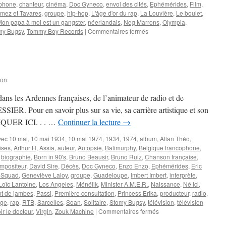
phone
,
chanteur
,
cinéma
,
Doc Gyneco
,
envol des cités
,
Ephémérides
,
Film
,
mez et Tavares
,
groupe
,
hip-hop
,
L'âge d'or du rap
,
La Louvière
,
Le boulet
,
on papa à moi est un gangster
,
néerlandais
,
Neg Marrons
,
Olympia
,
sur
my Bugsy
,
Tommy Boy Records
|
Commentaires fermés
21
MAI
son
ns les Ardennes françaises, de l’animateur de radio et de
IER. Pour en savoir plus sur sa vie, sa carrière artistique et son
CLIQUER ICI. . . …
Continuer la lecture
→
vec
10 mai
,
10 mai 1934
,
10 mai 1974
,
1934
,
1974
,
album
,
Allan Théo
,
ises
,
Arthur H
,
Assia
,
auteur
,
Autopsie
,
Balimurphy
,
Belgique francophone
,
,
biographie
,
Born in 90's
,
Bruno Beausir
,
Bruno Ruiz
,
Chanson française
,
mpositeur
,
David Sire
,
Décès
,
Doc Gyneco
,
Enzo Enzo
,
Ephémérides
,
Eric
-Squad
,
Geneviève Laloy
,
groupe
,
Guadeloupe
,
Imbert Imbert
,
interprète
,
Loïc Lantoine
,
Los Angeles
,
Ménélik
,
Minister A.M.E.R.
,
Naissance
,
Né ici
,
t de jambes
,
Passi
,
Première consultation
,
Princess Erika
,
producteur
,
radio
,
lge
,
rap
,
RTB
,
Sarcelles
,
Soan
,
Solitaire
,
Stomy Bugsy
,
télévision
,
télévision
sur
ir le docteur
,
Virgin
,
Zouk Machine
|
Commentaires fermés
10