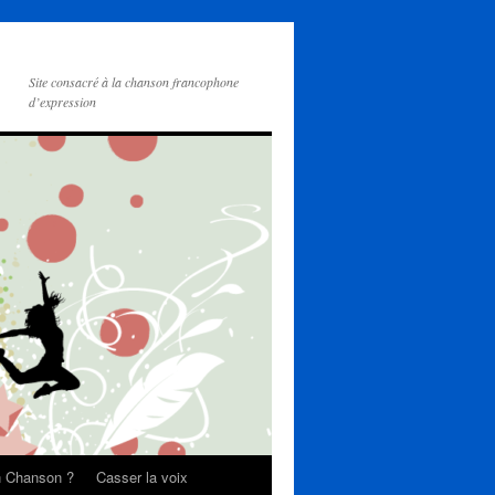
Site consacré à la chanson francophone
d’expression
on Chanson ?
Casser la voix