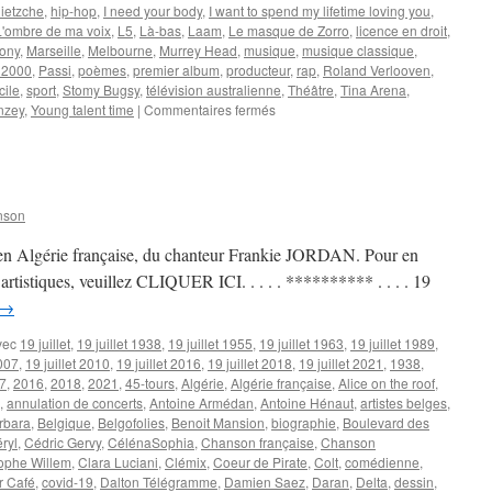
Nietzche
,
hip-hop
,
I need your body
,
I want to spend my lifetime loving you
,
L'ombre de ma voix
,
L5
,
Là-bas
,
Laam
,
Le masque de Zorro
,
licence en droit
,
ony
,
Marseille
,
Melbourne
,
Murrey Head
,
musique
,
musique classique
,
 2000
,
Passi
,
poèmes
,
premier album
,
producteur
,
rap
,
Roland Verlooven
,
cile
,
sport
,
Stomy Bugsy
,
télévision australienne
,
Théâtre
,
Tina Arena
,
sur
nzey
,
Young talent time
|
Commentaires fermés
1er
NOVEMBRE
nson
, en Algérie française, du chanteur Frankie JORDAN. Pour en
s artistiques, veuillez CLIQUER ICI. . . . . ********** . . . . 19
→
vec
19 juillet
,
19 juillet 1938
,
19 juillet 1955
,
19 juillet 1963
,
19 juillet 1989
,
2007
,
19 juillet 2010
,
19 juillet 2016
,
19 juillet 2018
,
19 juillet 2021
,
1938
,
7
,
2016
,
2018
,
2021
,
45-tours
,
Algérie
,
Algérie française
,
Alice on the roof
,
,
annulation de concerts
,
Antoine Armédan
,
Antoine Hénaut
,
artistes belges
,
rbara
,
Belgique
,
Belgofolies
,
Benoit Mansion
,
biographie
,
Boulevard des
ryl
,
Cédric Gervy
,
CélénaSophia
,
Chanson française
,
Chanson
tophe Willem
,
Clara Luciani
,
Clémix
,
Coeur de Pirate
,
Colt
,
comédienne
,
r Café
,
covid-19
,
Dalton Télégramme
,
Damien Saez
,
Daran
,
Delta
,
dessin
,