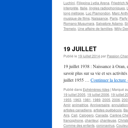
Luchini
,
Filippina Lydia Arena
,
Friedrich 
interprète
,
Italie
,
jingles radiophoniques
,
long métrage
,
Luc Plamondon
,
Marc Anth
musique de films
,
Naissance
,
Paris
,
Party
Romano Musumara
,
Salvatore Adamo
,
Si
Tremelo
,
Une affaire de familles
,
Willy De
19 JUILLET
Publié le
19 juillet 2014
par
Passion Cha
19 juillet 1938 : Naissance à Oran
savoir plus sur sa vie et ses activité
juillet 1955 …
Continuer la lecture
Publié dans
Ephémères rides
|
Marqué a
19 juillet 2005
,
19 juillet 2006
,
19 juillet 
1955
,
1963
,
1981
,
1989
,
2005
,
2006
,
200
Amir
,
animatrice
,
Anniversaire
,
annulation
artistes canadiens
,
artistes québécois
,
Ba
Airs
,
Cali
,
Calogero
,
Canada
,
Carène Ché
francophone
,
chanteur
,
chanteuse
,
Chris
Comme des enfants
,
coronavirus
,
Couleu