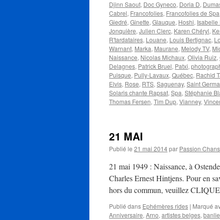
Djinn Saout
,
Doc Gyneco
,
Doria D
,
Duma
Cabrel
,
Francofolies
,
Francofolies de Spa
Giedré
,
Ginette
,
Glauque
,
Hoshi
,
Isabelle
Jonquière
,
Julien Clerc
,
Karen Chéryl
,
Ke
R'tardataires
,
Louane
,
Louis Bertignac
,
Lo
Warnant
,
Marka
,
Maurane
,
Melody TV
,
Mi
Naissance
,
Nicolas Michaux
,
Olivia Ruiz
,
Delagnes
,
Patrick Bruel
,
Patxi
,
photograp
Puisque
,
Pully-Lavaux
,
Québec
,
Rachid 
Elvis
,
Rose
,
RTS
,
Saguenay
,
Saint Germa
Solaris chante Rapsat
,
Spa
,
Stéphanie B
Thomas Fersen
,
Tim Dup
,
Vianney
,
Vince
21 MAI
Publié le
21 mai 2014
par
Passion Chan
21 mai 1949 : Naissance, à Ostende
Charles Ernest Hintjens. Pour en savo
hors du commun, veuillez CLIQU
Publié dans
Ephémères rides
|
Marqué a
Anniversaire
,
Arno
,
artistes belges
,
banli