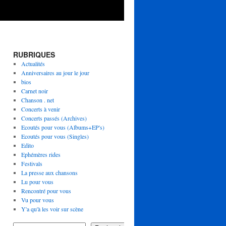
RUBRIQUES
Actualités
Anniversaires au jour le jour
bios
Carnet noir
Chanson . net
Concerts à venir
Concerts passés (Archives)
Ecoutés pour vous (Albums+EP's)
Ecoutés pour vous (Singles)
Edito
Ephémères rides
Festivals
La presse aux chansons
Lu pour vous
Rencontré pour vous
Vu pour vous
Y'a qu'à les voir sur scène