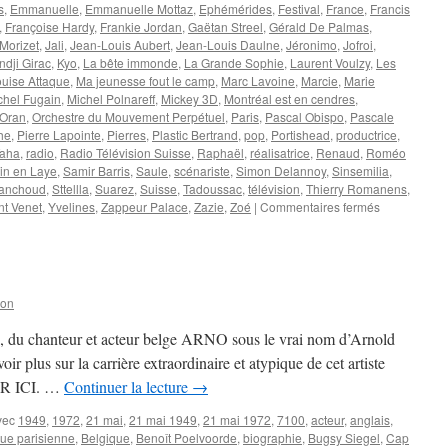
s
,
Emmanuelle
,
Emmanuelle Mottaz
,
Ephémérides
,
Festival
,
France
,
Francis
,
Françoise Hardy
,
Frankie Jordan
,
Gaëtan Streel
,
Gérald De Palmas
,
 Morizet
,
Jali
,
Jean-Louis Aubert
,
Jean-Louis Daulne
,
Jéronimo
,
Jofroi
,
ndji Girac
,
Kyo
,
La bête immonde
,
La Grande Sophie
,
Laurent Voulzy
,
Les
uise Attaque
,
Ma jeunesse fout le camp
,
Marc Lavoine
,
Marcie
,
Marie
chel Fugain
,
Michel Polnareff
,
Mickey 3D
,
Montréal est en cendres
,
Oran
,
Orchestre du Mouvement Perpétuel
,
Paris
,
Pascal Obispo
,
Pascale
he
,
Pierre Lapointe
,
Pierres
,
Plastic Bertrand
,
pop
,
Portishead
,
productrice
,
Taha
,
radio
,
Radio Télévision Suisse
,
Raphaël
,
réalisatrice
,
Renaud
,
Roméo
in en Laye
,
Samir Barris
,
Saule
,
scénariste
,
Simon Delannoy
,
Sinsemilia
,
lanchoud
,
Sttellla
,
Suarez
,
Suisse
,
Tadoussac
,
télévision
,
Thierry Romanens
,
sur
nt Venet
,
Yvelines
,
Zappeur Palace
,
Zazie
,
Zoé
|
Commentaires fermés
19
JUILLET
son
, du chanteur et acteur belge ARNO sous le vrai nom d’Arnold
ir plus sur la carrière extraordinaire et atypique de cet artiste
ER ICI. …
Continuer la lecture
→
vec
1949
,
1972
,
21 mai
,
21 mai 1949
,
21 mai 1972
,
7100
,
acteur
,
anglais
,
eue parisienne
,
Belgique
,
Benoît Poelvoorde
,
biographie
,
Bugsy Siegel
,
Cap