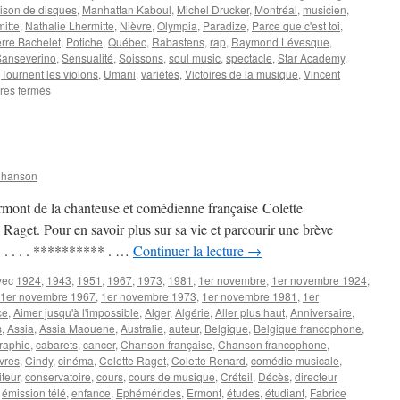
ison de disques
,
Manhattan Kaboul
,
Michel Drucker
,
Montréal
,
musicien
,
mitte
,
Nathalie Lhermitte
,
Nièvre
,
Olympia
,
Paradize
,
Parce que c'est toi
,
erre Bachelet
,
Potiche
,
Québec
,
Rabastens
,
rap
,
Raymond Lévesque
,
Sanseverino
,
Sensualité
,
Soissons
,
soul music
,
spectacle
,
Star Academy
,
,
Tournent les violons
,
Umani
,
variétés
,
Victoires de la musique
,
Vincent
sur
res fermés
15
FEVRIER
Chanson
mont de la chanteuse et comédienne française Colette
get. Pour en savoir plus sur sa vie et parcourir une brève
 . . . . ********** . …
Continuer la lecture
→
vec
1924
,
1943
,
1951
,
1967
,
1973
,
1981
,
1er novembre
,
1er novembre 1924
,
1er novembre 1967
,
1er novembre 1973
,
1er novembre 1981
,
1er
ce
,
Aimer jusqu'à l'impossible
,
Alger
,
Algérie
,
Aller plus haut
,
Anniversaire
,
s
,
Assia
,
Assia Maouene
,
Australie
,
auteur
,
Belgique
,
Belgique francophone
,
raphie
,
cabarets
,
cancer
,
Chanson française
,
Chanson francophone
,
vres
,
Cindy
,
cinéma
,
Colette Raget
,
Colette Renard
,
comédie musicale
,
teur
,
conservatoire
,
cours
,
cours de musique
,
Créteil
,
Décès
,
directeur
,
émission télé
,
enfance
,
Ephémérides
,
Ermont
,
études
,
étudiant
,
Fabrice