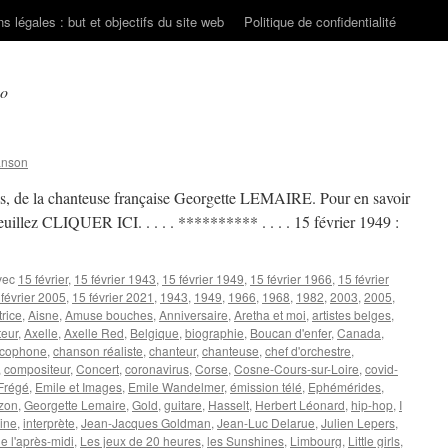
s légales : but et objectifs du site web
Politique de confidentialité
o
anson
is, de la chanteuse française Georgette LEMAIRE. Pour en savoir
, veuillez CLIQUER ICI. . . . . ********** . . . . 15 février 1949 :
vec
15 février
,
15 février 1943
,
15 février 1949
,
15 février 1966
,
15 février
 février 2005
,
15 février 2021
,
1943
,
1949
,
1966
,
1968
,
1982
,
2003
,
2005
,
trice
,
Aisne
,
Amuse bouches
,
Anniversaire
,
Aretha et moi
,
artistes belges
,
teur
,
Axelle
,
Axelle Red
,
Belgique
,
biographie
,
Boucan d'enfer
,
Canada
,
ncophone
,
chanson réaliste
,
chanteur
,
chanteuse
,
chef d'orchestre
,
,
compositeur
,
Concert
,
coronavirus
,
Corse
,
Cosne-Cours-sur-Loire
,
covid-
Frégé
,
Emile et Images
,
Emile Wandelmer
,
émission télé
,
Ephémérides
,
zon
,
Georgette Lemaire
,
Gold
,
guitare
,
Hasselt
,
Herbert Léonard
,
hip-hop
,
I
ine
,
interprète
,
Jean-Jacques Goldman
,
Jean-Luc Delarue
,
Julien Lepers
,
de l'après-midi
,
Les jeux de 20 heures
,
les Sunshines
,
Limbourg
,
Little girls
,