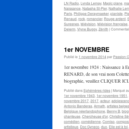
LN Radio
,
Lynda Lemay
,
Magic plane
,
ma
Naissance
,
Natasha St-Pier
,
Nathalie Ler
Paris
,
Philippe Deraymaeker
,
pianiste
,
Pi
Renaud
,
rock
,
romancier
,
Rouge ardent
,
Suresnes
,
télévision
,
télévision française
Delerm
,
Vlyne Buggy
,
Zénith
|
Commentai
1er NOVEMBRE
Publié le
1 novembre 2014
par
Passion 
1er novembre 1924 : Naissance à Er
RENARD, de son vrai nom Colette Ra
biographie, veuillez CLIQUER ICI.
Publié dans
Ephémères rides
|
Marqué a
1er novembre 1943
,
1er novembre 1951
,
novembre 2017
,
2017
,
acteur
,
adolescen
Antonio Banderas
,
Armath
,
artistes belge
Belgique néerlandophone
,
Benny B
,
biog
chanteuse
,
Chercheuse d'or
,
Christine Sè
comédien
,
comédienne
,
Comiso
,
composi
artistique
,
Doc Gyneco
,
duo
,
Elle est à toi