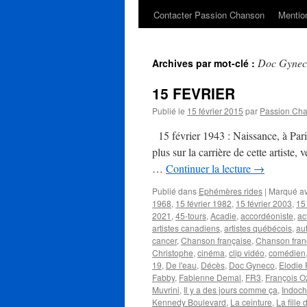
Contacter Passion Chanson
Mention
Doc Gynec
Archives par mot-clé :
15 FEVRIER
Publié le
15 février 2015
par
Passion Ch
15 février 1943 : Naissance, à Par
plus sur la carrière de cette artiste
…
Continuer la lecture
→
Publié dans
Ephémères rides
|
Marqué a
1968
,
15 février 1982
,
15 février 2003
,
15
2021
,
45-tours
,
Acadie
,
accordéoniste
,
ac
artistes canadiens
,
artistes québécois
,
au
cancer
,
Chanson française
,
Chanson fra
Christophe
,
cinéma
,
clip vidéo
,
comédien
19
,
De l'eau
,
Décès
,
Doc Gyneco
,
Elodie 
Fabby
,
Fabienne Demal
,
FR3
,
François O
Muvrini
,
Il y a des jours comme ça
,
Indoch
Kennedy Boulevard
,
La ceinture
,
La fille 