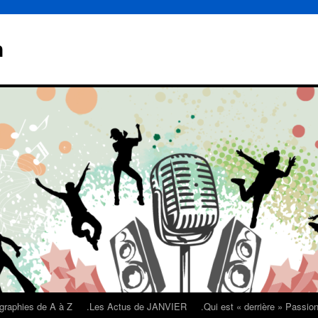
n
graphies de A à Z
.Les Actus de JANVIER
.Qui est « derrière » Passi