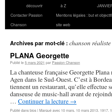
découvrir
à Z
JANVIE
Contacter Passion
Mentions légales : but et objecti
Chanson
site web
chanson réaliste
Archives par mot-clé :
PLANA Georgette
Publié le
5 mars 2021
par
Passion Chanson
La chanteuse française Georgette Plana na
Agen dans le Sud-Ouest. C’est à Bordea
tiennent un restaurant, qu’elle effectue 
danseuse de music-hall avant de rejoindr
…
Continuer la lecture
→
Publié dans
bios
|
Marqué avec
10 mars
,
10 mars 2013
,
1917
,
1