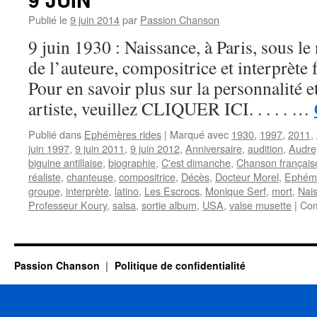
Publié le
9 juin 2014
par
Passion Chanson
9 juin 1930 : Naissance, à Paris, sous 
de l’auteure, compositrice et interprè
Pour en savoir plus sur la personnalité e
artiste, veuillez CLIQUER ICI. . . . . …
Publié dans
Ephémères rides
|
Marqué avec
1930
,
1997
,
2011
,
juin 1997
,
9 juin 2011
,
9 juin 2012
,
Anniversaire
,
audition
,
Audre
biguine antillaise
,
biographie
,
C'est dimanche
,
Chanson français
réaliste
,
chanteuse
,
compositrice
,
Décès
,
Docteur Morel
,
Ephém
groupe
,
interprète
,
latino
,
Les Escrocs
,
Monique Serf
,
mort
,
Nai
Professeur Koury
,
salsa
,
sortie album
,
USA
,
valse musette
|
Com
Passion Chanson
Politique de confidentialité