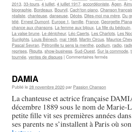
2013
,
33-tours
,
4 juillet
,
4 juillet 1917
,
accordéoniste
,
Agen
,
Aim
biographie
,
Bordeaux
,
Bourvil
,
Cach'ton piano
,
Chanson françai
réaliste
,
chanteuse
,
danseuse
,
Décès
,
Dites-moi ma mère
,
Du gr
télé
,
Ernest Dumont
,
Europe 1
,
famille
,
France
,
Georgette Plana
chance aux chansons
,
La femme aux bijoux
,
La fille du bédouin
La valse brune
,
Le dénicheur
,
Léo Caerts
,
Les Charlots
,
Les Noc
Sunlights
,
Louis Bénech
,
mai 1968
,
Martin Circus
,
Maurice Chev
Pascal Sevran
,
Pétronille tu sens la menthe
,
podium
,
radio
,
radi
reprises
,
Riquita
,
show-business
,
Sud-Ouest
,
Sur la commode
,
sur
tournée
,
ventes de disques
|
Commentaires fermés
PLANA
Georgette
DAMIA
Publié le
28 novembre 2020
par
Passion Chanson
La chanteuse et actrice française DAMIA 
décembre 1889 sous le nom de Marie-L
petite fille vit ses premières années dan
ses parents ne s’installent à Paris où s