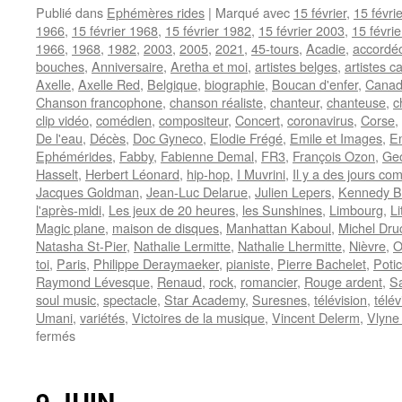
Publié dans
Ephémères rides
|
Marqué avec
15 février
,
15 févri
1966
,
15 février 1968
,
15 février 1982
,
15 février 2003
,
15 févri
1966
,
1968
,
1982
,
2003
,
2005
,
2021
,
45-tours
,
Acadie
,
accordéo
bouches
,
Anniversaire
,
Aretha et moi
,
artistes belges
,
artistes c
Axelle
,
Axelle Red
,
Belgique
,
biographie
,
Boucan d'enfer
,
Cana
Chanson francophone
,
chanson réaliste
,
chanteur
,
chanteuse
,
c
clip vidéo
,
comédien
,
compositeur
,
Concert
,
coronavirus
,
Corse
,
De l'eau
,
Décès
,
Doc Gyneco
,
Elodie Frégé
,
Emile et Images
,
E
Ephémérides
,
Fabby
,
Fabienne Demal
,
FR3
,
François Ozon
,
Geo
Hasselt
,
Herbert Léonard
,
hip-hop
,
I Muvrini
,
Il y a des jours c
Jacques Goldman
,
Jean-Luc Delarue
,
Julien Lepers
,
Kennedy B
l'après-midi
,
Les jeux de 20 heures
,
les Sunshines
,
Limbourg
,
Li
Magic plane
,
maison de disques
,
Manhattan Kaboul
,
Michel Dru
Natasha St-Pier
,
Nathalie Lermitte
,
Nathalie Lhermitte
,
Nièvre
,
O
toi
,
Paris
,
Philippe Deraymaeker
,
pianiste
,
Pierre Bachelet
,
Poti
Raymond Lévesque
,
Renaud
,
rock
,
romancier
,
Rouge ardent
,
S
soul music
,
spectacle
,
Star Academy
,
Suresnes
,
télévision
,
télév
Umani
,
variétés
,
Victoires de la musique
,
Vincent Delerm
,
Vlyne
sur
fermés
15
FEVRIER
9 JUIN