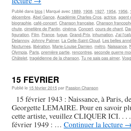
lecture
→
Publié dans
bios
|
Marqué avec
1889
,
1908
,
1927
,
1954
,
1956
,
décembre
,
Abel Gance
,
Académie Charles-Cros
,
actrice
,
agent 
biographie
,
café-concert
,
Chanson française
,
Chanson francoph
chute
,
cimetière de Pantin
,
cinéma
,
Concert
,
cours de chant
,
Da
figuration
,
Film
,
France
,
fugue
,
Grand-Prix
,
inhumation
,
J'ai l'ca
Delannoy
,
Johnny Palmer
,
La Celle-Saint-Cloud
,
Les belles ann
Nocturnes
,
libération
,
Marie-Louise Damien
,
métro
,
Naissance
,
Olympia
,
Paris
,
première partie
,
rencontres
,
seconde guerre mo
Châtelet
,
tragédienne de la chanson
,
Tu ne sais pas aimer
,
Vos
15 FEVRIER
Publié le
15 février 2015
par
Passion Chanson
15 février 1943 : Naissance, à Paris, de
Georgette LEMAIRE. Pour en savoir plus
cette artiste, veuillez CLIQUER ICI. . . .
février 1949 : …
Continuer la lecture