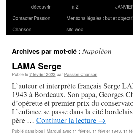
découvrir
à Z
JANVIE
Contacter Passion
Mentions légales : but et objecti
Chanson
site web
Napoléon
Archives par mot-clé :
LAMA Serge
Publié le
7 février 2023
par
Passion Chanson
L’auteur et interprète français Serge LA
1943 à Bordeaux. Son papa, Georges Cha
d’opérette et premier prix du conservat
L’enfance se passe dans la cité bordelais
père …
Continuer la lecture
→
Publié dans
bios
|
Marqué avec
11 février
,
11 février 1943
,
11 fé