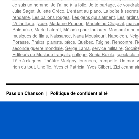
Je suis un homme
,
Je t'aime à la folie
,
Je te partage
,
Je voudrais
Julie Saget
,
Juliette Gréco
,
L'enfant au piano
,
La boîte à secrets
rengaine
,
Les ballons rouges
,
Les gens qui s'aiment
,
Les jardins
l'Atlantique
,
lycée
,
Madame Poupon
,
Madeleine Chapsal
,
maiso
Polonaise
,
Marie Laforêt
,
Mélodie pour toujours
,
Mon ami mon m
musiques de films
,
Naissance
,
Nana Mouskouri
,
Napoléon
,
Neig
Porasse
,
Philips
,
pianiste
,
pièce
,
Québec
,
Régine
,
Rencontre
,
R
seconde guerre mondiale
,
Serge Lama
,
service militaire
,
Sociét
Editeurs de Musique français
,
solfège
,
Sonia Belolo
,
spectacle 
Tête à claques
,
Théâtre Marigny
,
tournées
,
trompette
,
Un mort vi
rien du tout
,
Une île
,
Yves et Patricia
,
Yves Gilbert
,
Zizi Jeanmai
Passion Chanson
Politique de confidentialité