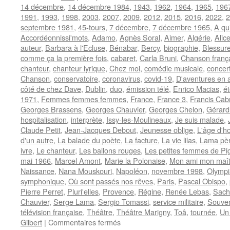
14 décembre
,
14 décembre 1984
,
1943
,
1962
,
1964
,
1965
,
196
1991
,
1993
,
1998
,
2003
,
2007
,
2009
,
2012
,
2015
,
2016
,
2022
,
2
septembre 1981
,
45-tours
,
7 décembre
,
7 décembre 1965
,
A qu
Accordéonnissi'mots
,
Adamo
,
Agnès Soral
,
Aimer
,
Algérie
,
Alic
auteur
,
Barbara à l'Ecluse
,
Bénabar
,
Bercy
,
biographie
,
Blessur
comme ça la première fois
,
cabaret
,
Carla Bruni
,
Chanson franç
chanteur
,
chanteur lyrique
,
Chez moi
,
comédie musicale
,
concer
Chanson
,
conservatoire
,
coronavirus
,
covid-19
,
D'aventures en 
côté de chez Dave
,
Dublin
,
duo
,
émission télé
,
Enrico Macias
,
é
1971
,
Femmes femmes femmes
,
France
,
France 3
,
Francis Cab
Georges Brassens
,
Georges Chauvier
,
Georges Chelon
,
Gérard
hospitalisation
,
interprète
,
Issy-les-Moulineaux
,
Je suis malade
,
Claude Petit
,
Jean-Jacques Debout
,
Jeunesse oblige
,
L'âge d'h
d'un autre
,
La balade du poète
,
La facture
,
La vie lilas
,
Lama père
ivre
,
Le chanteur
,
Les ballons rouges
,
Les petites femmes de Pig
mai 1966
,
Marcel Amont
,
Marie la Polonaise
,
Mon ami mon maît
Naissance
,
Nana Mouskouri
,
Napoléon
,
novembre 1998
,
Olympi
symphonique
,
Où sont passés nos rêves
,
Paris
,
Pascal Obispo
,
Pierre Perret
,
Pluri'elles
,
Provence
,
Régine
,
Renée Lebas
,
Sach
Chauvier
,
Serge Lama
,
Sergio Tomassi
,
service militaire
,
Souven
télévision française
,
Théâtre
,
Théâtre Marigny
,
Toâ
,
tournée
,
Un 
sur
Gilbert
|
Commentaires fermés