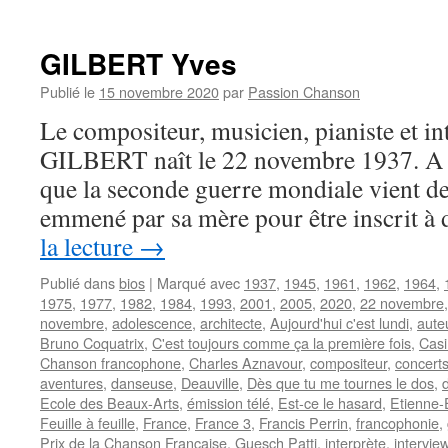
GILBERT Yves
Publié le
15 novembre 2020
par
Passion Chanson
Le compositeur, musicien, pianiste et in
GILBERT naît le 22 novembre 1937. A l’
que la seconde guerre mondiale vient de 
emmené par sa mère pour être inscrit à
la lecture
→
Publié dans
bios
|
Marqué avec
1937
,
1945
,
1961
,
1962
,
1964
,
1975
,
1977
,
1982
,
1984
,
1993
,
2001
,
2005
,
2020
,
22 novembre
novembre
,
adolescence
,
architecte
,
Aujourd'hui c'est lundi
,
aute
Bruno Coquatrix
,
C'est toujours comme ça la première fois
,
Casi
Chanson francophone
,
Charles Aznavour
,
compositeur
,
concert
aventures
,
danseuse
,
Deauville
,
Dès que tu me tournes le dos
,
Ecole des Beaux-Arts
,
émission télé
,
Est-ce le hasard
,
Etienne-
Feuille à feuille
,
France
,
France 3
,
Francis Perrin
,
francophonie
,
Prix de la Chanson Française
,
Guesch Patti
,
interprète
,
intervie