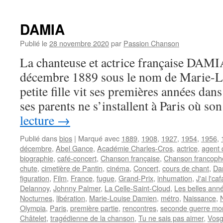
LAMA
Serge
DAMIA
Publié le
28 novembre 2020
par
Passion Chanson
La chanteuse et actrice française DAMIA 
décembre 1889 sous le nom de Marie-L
petite fille vit ses premières années dan
ses parents ne s’installent à Paris où s
lecture
→
Publié dans
bios
|
Marqué avec
1889
,
1908
,
1927
,
1954
,
1956
,
décembre
,
Abel Gance
,
Académie Charles-Cros
,
actrice
,
agent 
biographie
,
café-concert
,
Chanson française
,
Chanson francoph
chute
,
cimetière de Pantin
,
cinéma
,
Concert
,
cours de chant
,
Da
figuration
,
Film
,
France
,
fugue
,
Grand-Prix
,
inhumation
,
J'ai l'ca
Delannoy
,
Johnny Palmer
,
La Celle-Saint-Cloud
,
Les belles ann
Nocturnes
,
libération
,
Marie-Louise Damien
,
métro
,
Naissance
,
Olympia
,
Paris
,
première partie
,
rencontres
,
seconde guerre mo
Châtelet
,
tragédienne de la chanson
,
Tu ne sais pas aimer
,
Vos