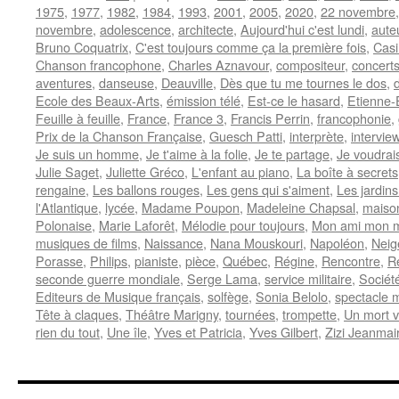
1975
,
1977
,
1982
,
1984
,
1993
,
2001
,
2005
,
2020
,
22 novembre
novembre
,
adolescence
,
architecte
,
Aujourd'hui c'est lundi
,
aute
Bruno Coquatrix
,
C'est toujours comme ça la première fois
,
Casi
Chanson francophone
,
Charles Aznavour
,
compositeur
,
concert
aventures
,
danseuse
,
Deauville
,
Dès que tu me tournes le dos
,
Ecole des Beaux-Arts
,
émission télé
,
Est-ce le hasard
,
Etienne-
Feuille à feuille
,
France
,
France 3
,
Francis Perrin
,
francophonie
,
Prix de la Chanson Française
,
Guesch Patti
,
interprète
,
intervie
Je suis un homme
,
Je t'aime à la folie
,
Je te partage
,
Je voudrais
Julie Saget
,
Juliette Gréco
,
L'enfant au piano
,
La boîte à secrets
rengaine
,
Les ballons rouges
,
Les gens qui s'aiment
,
Les jardins
l'Atlantique
,
lycée
,
Madame Poupon
,
Madeleine Chapsal
,
maiso
Polonaise
,
Marie Laforêt
,
Mélodie pour toujours
,
Mon ami mon m
musiques de films
,
Naissance
,
Nana Mouskouri
,
Napoléon
,
Neig
Porasse
,
Philips
,
pianiste
,
pièce
,
Québec
,
Régine
,
Rencontre
,
R
seconde guerre mondiale
,
Serge Lama
,
service militaire
,
Sociét
Editeurs de Musique français
,
solfège
,
Sonia Belolo
,
spectacle 
Tête à claques
,
Théâtre Marigny
,
tournées
,
trompette
,
Un mort vi
rien du tout
,
Une île
,
Yves et Patricia
,
Yves Gilbert
,
Zizi Jeanmai