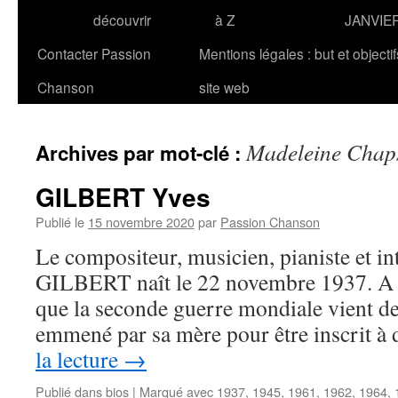
découvrir
à Z
JANVIE
Contacter Passion
Mentions légales : but et objecti
Chanson
site web
Madeleine Chap
Archives par mot-clé :
GILBERT Yves
Publié le
15 novembre 2020
par
Passion Chanson
Le compositeur, musicien, pianiste et in
GILBERT naît le 22 novembre 1937. A l’
que la seconde guerre mondiale vient de 
emmené par sa mère pour être inscrit à
la lecture
→
Publié dans
bios
|
Marqué avec
1937
,
1945
,
1961
,
1962
,
1964
,