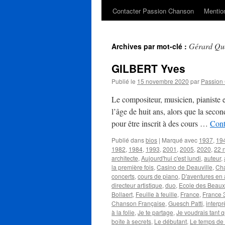
Contacter Passion Chanson
Mention
Gérard Qu
Archives par mot-clé :
GILBERT Yves
Publié le
15 novembre 2020
par
Passion
Le compositeur, musicien, pianiste
l’âge de huit ans, alors que la seco
pour être inscrit à des cours …
Cont
Publié dans
bios
|
Marqué avec
1937
,
19
1982
,
1984
,
1993
,
2001
,
2005
,
2020
,
22 
architecte
,
Aujourd'hui c'est lundi
,
auteur
,
la première fois
,
Casino de Deauville
,
Cha
concerts
,
cours de piano
,
D'aventures en 
directeur artistique
,
duo
,
Ecole des Beaux
Bollaert
,
Feuille à feuille
,
France
,
France 
Chanson Française
,
Guesch Patti
,
interpr
à la folie
,
Je te partage
,
Je voudrais tant q
boîte à secrets
,
Le débutant
,
Le temps de 