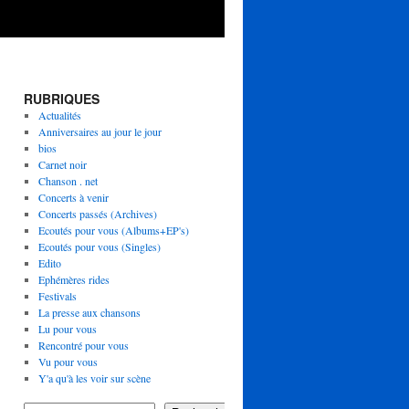
RUBRIQUES
Actualités
Anniversaires au jour le jour
bios
Carnet noir
Chanson . net
Concerts à venir
Concerts passés (Archives)
Ecoutés pour vous (Albums+EP's)
Ecoutés pour vous (Singles)
Edito
Ephémères rides
Festivals
La presse aux chansons
Lu pour vous
Rencontré pour vous
Vu pour vous
Y'a qu'à les voir sur scène