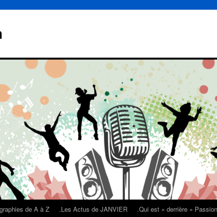
n
graphies de A à Z
.Les Actus de JANVIER
.Qui est « derrière » Passi