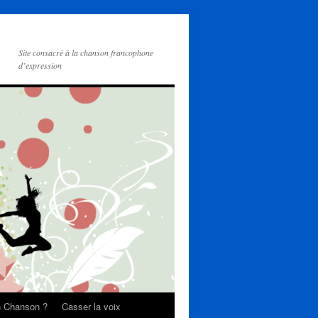
Site consacré à la chanson francophone
d’expression
on Chanson ?
Casser la voix