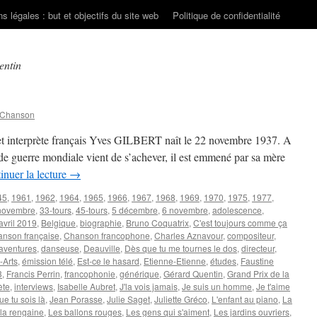
s légales : but et objectifs du site web
Politique de confidentialité
entin
 Chanson
 et interprète français Yves GILBERT naît le 22 novembre 1937. A
nde guerre mondiale vient de s’achever, il est emmené par sa mère
inuer la lecture
→
45
,
1961
,
1962
,
1964
,
1965
,
1966
,
1967
,
1968
,
1969
,
1970
,
1975
,
1977
,
novembre
,
33-tours
,
45-tours
,
5 décembre
,
6 novembre
,
adolescence
,
avril 2019
,
Belgique
,
biographie
,
Bruno Coquatrix
,
C'est toujours comme ça
nson française
,
Chanson francophone
,
Charles Aznavour
,
compositeur
,
aventures
,
danseuse
,
Deauville
,
Dès que tu me tournes le dos
,
directeur
,
-Arts
,
émission télé
,
Est-ce le hasard
,
Etienne-Etienne
,
études
,
Faustine
3
,
Francis Perrin
,
francophonie
,
générique
,
Gérard Quentin
,
Grand Prix de la
ète
,
interviews
,
Isabelle Aubret
,
J'la vois jamais
,
Je suis un homme
,
Je t'aime
ue tu sois là
,
Jean Porasse
,
Julie Saget
,
Juliette Gréco
,
L'enfant au piano
,
La
la rengaine
,
Les ballons rouges
,
Les gens qui s'aiment
,
Les jardins ouvriers
,