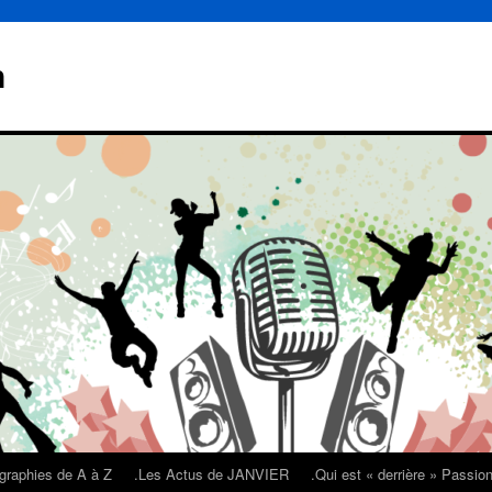
n
graphies de A à Z
.Les Actus de JANVIER
.Qui est « derrière » Passi