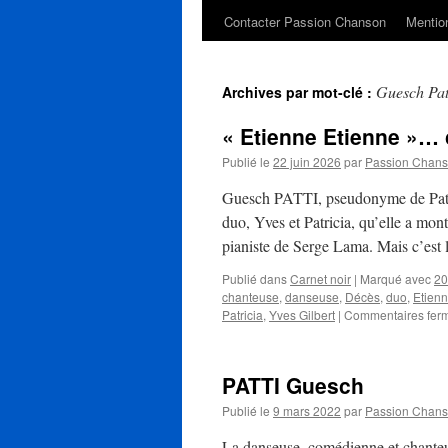
Contacter Passion Chanson
Mention
Guesch Pat
Archives par mot-clé :
« Etienne Etienne »…
Publié le
22 juin 2026
par
Passion Chan
Guesch PATTI, pseudonyme de Patric
duo, Yves et Patricia, qu’elle a mon
pianiste de Serge Lama. Mais c’est
Publié dans
Carnet noir
|
Marqué avec
20
chanteuse
,
danseuse
,
Décès
,
duo
,
Etien
Patricia
,
Yves Gilbert
|
Commentaires fer
PATTI Guesch
Publié le
9 mars 2022
par
Passion Chan
La danseuse, comédienne et chanteu