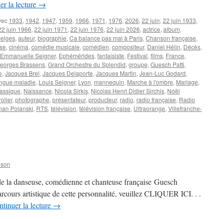
er la lecture
→
vec
1933
,
1942
,
1947
,
1959
,
1966
,
1971
,
1976
,
2026
,
22 juin
,
22 juin 1933
,
22 juin 1966
,
22 juin 1971
,
22 juin 1976
,
22 juin 2026
,
actrice
,
album
,
belges
,
auteur
,
biographie
,
Ca balance pas mal à Paris
,
Chanson française
,
se
,
cinéma
,
comédie musicale
,
comédien
,
compositeur
,
Daniel Hélin
,
Décès
,
Emmanuelle Seigner
,
Ephémérides
,
fantaisiste
,
Festival
,
films
,
France
,
eorges Brassens
,
Grand Orchestre du Splendid
,
groupe
,
Guesch Patti
,
e
,
Jacques Brel
,
Jacques Delaporte
,
Jacques Martin
,
Jean-Luc Godard
,
ongue maladie
,
Louis Seigner
,
Lyon
,
mannequin
,
Marche à l'ombre
,
Mariage
,
assique
,
Naissance
,
Nicola Sirkis
,
Nicolas Henri Didier Sirchis
,
Noël
olier
,
photographe
,
présentateur
,
producteur
,
radio
,
radio française
,
Radio
an Polanski
,
RTS
,
télévision
,
télévision française
,
Ultraorange
,
Villefranche-
nson
 de la danseuse, comédienne et chanteuse française Guesch
rcours artistique de cette personnalité, veuillez CLIQUER ICI. . .
tinuer la lecture
→