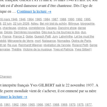
80
atti est d’abord danseuse avant d’être chanteuse. Dès l’âge de
ans
assique en …
Continuer la lecture
→
16 mars 1946
,
1946
,
1964
,
1965
,
1984
,
1987
,
1988
,
1990
,
1992
,
1995
,
6
,
22 juin
,
22 juin 2026
,
Adieu
,
Bei mir bist du schön
,
Bilingue
,
biographie
,
e
,
chanteuse
,
cinéma
,
comédienne
,
Dacapo
,
Dancing show
,
danse
se
,
Décès
,
Dernières nouvelles
,
Dès que tu me tournes le dos
,
duo
,
e
,
France
,
France 2
,
Gobe
,
Guesch Patti
,
Jury
,
Labyrinthe
,
Let be must the
hédid
,
Ménagerie de Verre
,
mort
,
Naissance
,
Nomades
,
Opéra de Paris
,
it rat
,
Re-vue
,
Reinhardt Wagner
,
révélation de l'année
,
Roland Petit
,
Serge
rançaise
,
Théâtre
,
Victoire de la musique
,
Yves et Patricia
,
Yves Gilbert
|
 Chanson
 et interprète français Yves GILBERT naît le 22 novembre 1937. A
nde guerre mondiale vient de s’achever, il est emmené par sa mère
inuer la lecture
→
45
,
1961
,
1962
,
1964
,
1965
,
1966
,
1967
,
1968
,
1969
,
1970
,
1975
,
1977
,