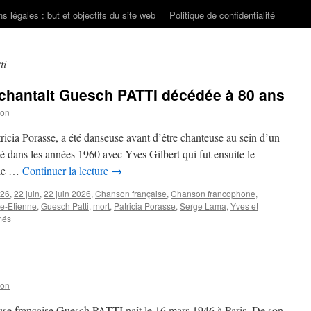
s légales : but et objectifs du site web
Politique de confidentialité
ti
 chantait Guesch PATTI décédée à 80 ans
son
ia Porasse, a été danseuse avant d’être chanteuse au sein d’un
té dans les années 1960 avec Yves Gilbert qui fut ensuite le
 le …
Continuer la lecture
→
26
,
22 juin
,
22 juin 2026
,
Chanson française
,
Chanson francophone
,
ne-Etienne
,
Guesch Patti
,
mort
,
Patricia Porasse
,
Serge Lama
,
Yves et
sur
més
« Etienne
Etienne »…
chantait
Guesch
PATTI
son
décédée
à
se française Guesch PATTI naît le 16 mars 1946 à Paris. De son