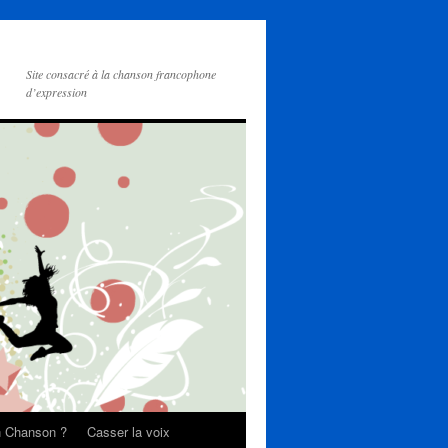
Site consacré à la chanson francophone
d’expression
on Chanson ?
Casser la voix