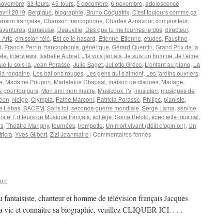
novembre
,
33-tours
,
45-tours
,
5 décembre
,
6 novembre
,
adolescence
,
avril 2019
,
Belgique
,
biographie
,
Bruno Coquatrix
,
C'est toujours comme ça
nson française
,
Chanson francophone
,
Charles Aznavour
,
compositeur
,
aventures
,
danseuse
,
Deauville
,
Dès que tu me tournes le dos
,
directeur
,
-Arts
,
émission télé
,
Est-ce le hasard
,
Etienne-Etienne
,
études
,
Faustine
3
,
Francis Perrin
,
francophonie
,
générique
,
Gérard Quentin
,
Grand Prix de la
ète
,
interviews
,
Isabelle Aubret
,
J'la vois jamais
,
Je suis un homme
,
Je t'aime
ue tu sois là
,
Jean Porasse
,
Julie Saget
,
Juliette Gréco
,
L'enfant au piano
,
La
la rengaine
,
Les ballons rouges
,
Les gens qui s'aiment
,
Les jardins ouvriers
,
e
,
Madame Poupon
,
Madeleine Chapsal
,
maison de disques
,
Mariage
,
 pour toujours
,
Mon ami mon maître
,
Musicbox TV
,
musicien
,
musiques de
éon
,
Neige
,
Olympia
,
Pathé Marconi
,
Patricia Porasse
,
Philips
,
pianiste
,
e Lebas
,
SACEM
,
Sans toi
,
seconde guerre mondiale
,
Serge Lama
,
service
s et Editeurs de Musique français
,
solfège
,
Sonia Belolo
,
spectacle musical
,
es
,
Théâtre Marigny
,
tournées
,
trompette
,
Un mort vivant (délit d'opinion)
,
Un
sur
ricia
,
Yves Gilbert
,
Zizi Jeanmaire
|
Commentaires fermés
GILBERT
Yves
son
 fantaisiste, chanteur et homme de télévision français Jacques
vie et connaître sa biographie, veuillez CLIQUER ICI. . . .