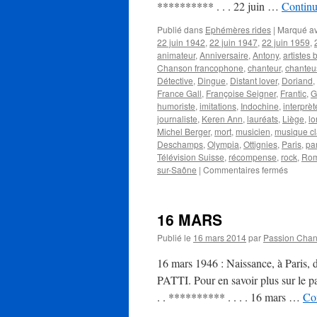
********** . . . 22 juin …
Continu
Publié dans
Ephémères rides
|
Marqué a
22 juin 1942
,
22 juin 1947
,
22 juin 1959
,
animateur
,
Anniversaire
,
Antony
,
artistes 
Chanson francophone
,
chanteur
,
chanteu
Détective
,
Dingue
,
Distant lover
,
Doriand
,
France Gall
,
Françoise Seigner
,
Frantic
,
G
humoriste
,
imitations
,
Indochine
,
interprèt
journaliste
,
Keren Ann
,
lauréats
,
Liège
,
l
Michel Berger
,
mort
,
musicien
,
musique cl
Deschamps
,
Olympia
,
Ottignies
,
Paris
,
par
Télévision Suisse
,
récompense
,
rock
,
Rom
sur
sur-Saône
|
Commentaires fermés
22
JUIN
16 MARS
Publié le
16 mars 2014
par
Passion Cha
16 mars 1946 : Naissance, à Paris,
PATTI. Pour en savoir plus sur le pa
. . ********** . . . . 16 mars …
Con