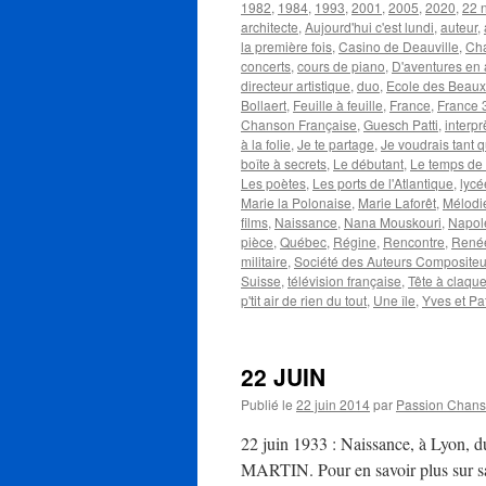
1982
,
1984
,
1993
,
2001
,
2005
,
2020
,
22 
architecte
,
Aujourd'hui c'est lundi
,
auteur
,
la première fois
,
Casino de Deauville
,
Cha
concerts
,
cours de piano
,
D'aventures en 
directeur artistique
,
duo
,
Ecole des Beaux
Bollaert
,
Feuille à feuille
,
France
,
France 
Chanson Française
,
Guesch Patti
,
interpr
à la folie
,
Je te partage
,
Je voudrais tant q
boîte à secrets
,
Le débutant
,
Le temps de 
Les poètes
,
Les ports de l'Atlantique
,
lycé
Marie la Polonaise
,
Marie Laforêt
,
Mélodie
films
,
Naissance
,
Nana Mouskouri
,
Napol
pièce
,
Québec
,
Régine
,
Rencontre
,
René
militaire
,
Société des Auteurs Compositeur
Suisse
,
télévision française
,
Tête à claqu
p'tit air de rien du tout
,
Une île
,
Yves et Pat
22 JUIN
Publié le
22 juin 2014
par
Passion Chan
22 juin 1933 : Naissance, à Lyon, du
MARTIN. Pour en savoir plus sur sa 