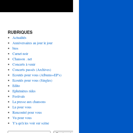
RUBRIQUES
Actualités
Anniversaires au jour le jour
bios
Carnet noir
Chanson . net
Concerts à venir
Concerts passés (Archives)
Ecoutés pour vous (Albums+EP's)
Ecoutés pour vous (Singles)
Edito
Ephémères rides
Festivals
La presse aux chansons
Lu pour vous
Rencontré pour vous
Vu pour vous
Y'a qu'à les voir sur scène