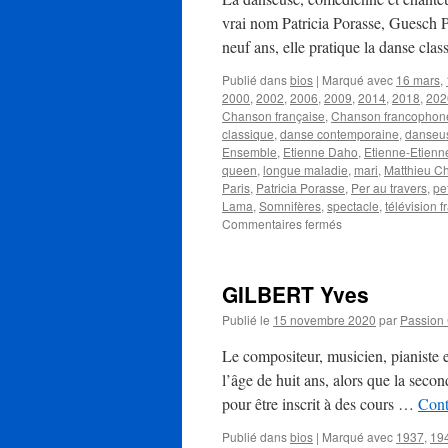
vrai nom Patricia Porasse, Guesch P
neuf ans, elle pratique la danse cl
Publié dans
bios
|
Marqué avec
16 mars
,
2000
,
2002
,
2006
,
2009
,
2014
,
2018
,
202
Chanson française
,
Chanson francophon
classique
,
danse contemporaine
,
danseu
Ensemble
,
Etienne Daho
,
Etienne-Etienn
queen
,
longue maladie
,
mari
,
Matthieu C
Paris
,
Patricia Porasse
,
Per au travers
,
pet
Lama
,
Somnifères
,
spectacle
,
télévision f
sur
Commentaires fermés
PATTI
Guesch
GILBERT Yves
Publié le
15 novembre 2020
par
Passion
Le compositeur, musicien, pianiste
l’âge de huit ans, alors que la seco
pour être inscrit à des cours …
Cont
Publié dans
bios
|
Marqué avec
1937
,
19