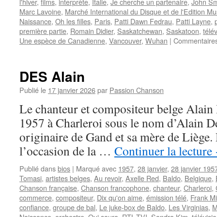
l'hiver
,
films
,
interprète
,
Italie
,
Je cherche un partenaire
,
John Sm
Marc Lavoine
,
Marché International du Disque et de l'Edition Mu
Naissance
,
Oh les filles
,
Paris
,
Patti Dawn Fedrau
,
Patti Layne
,
première partie
,
Romain Didier
,
Saskatchewan
,
Saskatoon
,
télé
Une espèce de Canadienne
,
Vancouver
,
Wuhan
|
Commentaires
DES Alain
Publié le
17 janvier 2026
par
Passion Chanson
Le chanteur et compositeur belge Alain 
1957 à Charleroi sous le nom d’Alain De
originaire de Gand et sa mère de Liège. 
l’occasion de la …
Continuer la lecture
Publié dans
bios
|
Marqué avec
1957
,
28 janvier
,
28 janvier 195
Tomasi
,
artistes belges
,
Au revoir
,
Axelle Red
,
Baldo
,
Belgique
,
Chanson française
,
Chanson francophone
,
chanteur
,
Charleroi
,
commerce
,
compositeur
,
Dix qu'on aime
,
émission télé
,
Frank Mi
confiance
,
groupe de bal
,
Le juke-box de Baldo
,
Les Virginias
,
M
Naissance
,
orchestre
,
Qui saura
,
RTL-TVI
,
Sandra Kim
,
télévisi