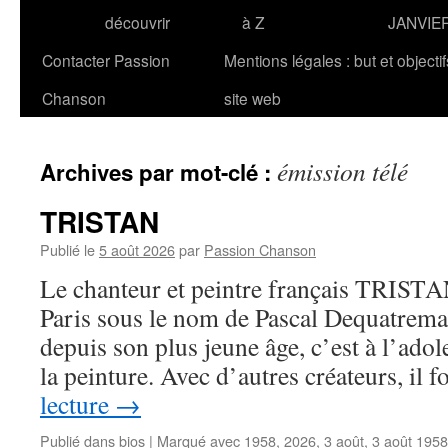
découvrir
à Z
JANVIE
Contacter Passion
Mentions légales : but et objecti
Chanson
site web
émission télé
Archives par mot-clé :
TRISTAN
Publié le
5 août 2026
par
Passion Chanson
Le chanteur et peintre français TRISTAN
Paris sous le nom de Pascal Dequatremar
depuis son plus jeune âge, c’est à l’ado
la peinture. Avec d’autres créateurs, il
lecture
→
Publié dans
bios
|
Marqué avec
1958
,
2026
,
3 août
,
3 août 1958