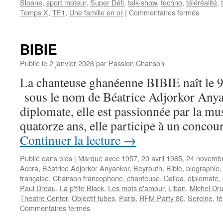
Sloane
,
sport moteur
,
Super Défi
,
talk-show
,
techno
,
téléréalité
,
sur
Temps X
,
TF1
,
Une famille en or
|
Commentaires fermés
DECHA
Christo
BIBIE
Publié le
2 janvier 2026
par
Passion Chanson
La chanteuse ghanéenne BIBIE naît le 9
sous le nom de Béatrice Adjorkor Anyan
diplomate, elle est passionnée par la mus
quatorze ans, elle participe à un concou
Continuer la lecture
→
Publié dans
bios
|
Marqué avec
1957
,
20 avril 1985
,
24 novemb
Accra
,
Béatrice Adjorkor Anyankor
,
Beyrouth
,
Bibie
,
biographie
française
,
Chanson francophone
,
chanteuse
,
Dalida
,
diplomate
,
Paul Dréau
,
La p'tite Black
,
Les mots d'amour
,
Liban
,
Michel Dr
Theatre Center
,
Objectif tubes
,
Paris
,
RFM Party 80
,
Sereine
,
té
sur
Commentaires fermés
BIBIE