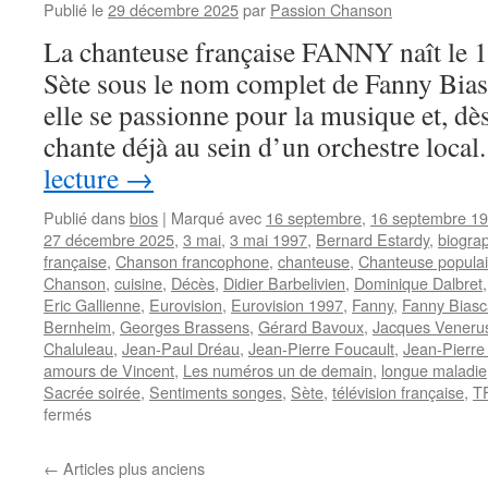
Publié le
29 décembre 2025
par
Passion Chanson
La chanteuse française FANNY naît le 
Sète sous le nom complet de Fanny Bias
elle se passionne pour la musique et, dès 
chante déjà au sein d’un orchestre loca
lecture
→
Publié dans
bios
|
Marqué avec
16 septembre
,
16 septembre 1
27 décembre 2025
,
3 mai
,
3 mai 1997
,
Bernard Estardy
,
biogra
française
,
Chanson francophone
,
chanteuse
,
Chanteuse populai
Chanson
,
cuisine
,
Décès
,
Didier Barbelivien
,
Dominique Dalbret
Eric Gallienne
,
Eurovision
,
Eurovision 1997
,
Fanny
,
Fanny Bias
Bernheim
,
Georges Brassens
,
Gérard Bavoux
,
Jacques Veneru
Chaluleau
,
Jean-Paul Dréau
,
Jean-Pierre Foucault
,
Jean-Pierre 
amours de Vincent
,
Les numéros un de demain
,
longue maladie
Sacrée soirée
,
Sentiments songes
,
Sète
,
télévision française
,
T
sur
fermés
FANNY
←
Articles plus anciens