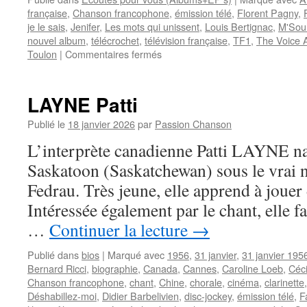
française
,
Chanson francophone
,
émission télé
,
Florent Pagny
,
je le sais
,
Jenifer
,
Les mots qui unissent
,
Louis Bertignac
,
M'Sou
nouvel album
,
télécrochet
,
télévision française
,
TF1
,
The Voice A
sur
Toulon
|
Commentaires fermés
Aux
maux
qui
LAYNE Patti
divisent,
ATEF
Publié le
18 janvier 2026
par
Passion Chanson
préfère
L’interprète canadienne Patti LAYNE naî
les
mots
Saskatoon (Saskatchewan) sous le vrai 
qui
Fedrau. Très jeune, elle apprend à jouer d
unissent
Intéressée également par le chant, elle fa
…
Continuer la lecture
→
Publié dans
bios
|
Marqué avec
1956
,
31 janvier
,
31 janvier 195
Bernard Ricci
,
biographie
,
Canada
,
Cannes
,
Caroline Loeb
,
Céci
Chanson francophone
,
chant
,
Chine
,
chorale
,
cinéma
,
clarinette
Déshabillez-moi
,
Didier Barbelivien
,
disc-jockey
,
émission télé
,
F