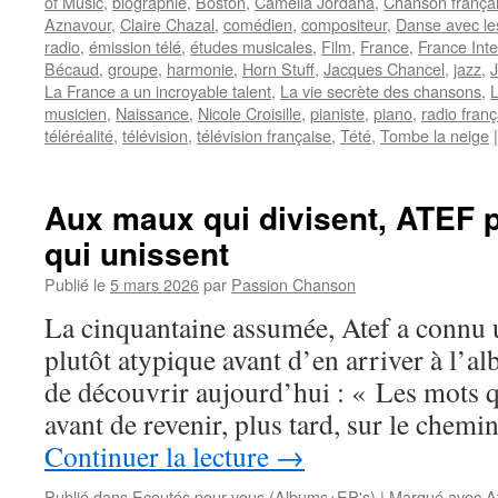
of Music
,
biographie
,
Boston
,
Camélia Jordana
,
Chanson frança
Aznavour
,
Claire Chazal
,
comédien
,
compositeur
,
Danse avec le
radio
,
émission télé
,
études musicales
,
Film
,
France
,
France Inte
Bécaud
,
groupe
,
harmonie
,
Horn Stuff
,
Jacques Chancel
,
jazz
,
J
La France a un incroyable talent
,
La vie secrète des chansons
,
L
musicien
,
Naissance
,
Nicole Croisille
,
pianiste
,
piano
,
radio franç
téléréalité
,
télévision
,
télévision française
,
Tété
,
Tombe la neige
|
Aux maux qui divisent, ATEF p
qui unissent
Publié le
5 mars 2026
par
Passion Chanson
La cinquantaine assumée, Atef a connu u
plutôt atypique avant d’en arriver à l’
de découvrir aujourd’hui : « Les mots q
avant de revenir, plus tard, sur le chem
Continuer la lecture
→
Publié dans
Ecoutés pour vous (Albums+EP's)
|
Marqué avec
A