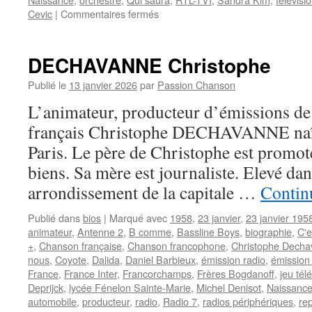
sur
Cevic
|
Commentaires fermés
DES
Alain
DECHAVANNE Christophe
Publié le
13 janvier 2026
par
Passion Chanson
L’animateur, producteur d’émissions de 
français Christophe DECHAVANNE naît 
Paris. Le père de Christophe est promo
biens. Sa mère est journaliste. Elevé dan
arrondissement de la capitale …
Continu
Publié dans
bios
|
Marqué avec
1958
,
23 janvier
,
23 janvier 195
animateur
,
Antenne 2
,
B comme
,
Bassline Boys
,
biographie
,
C'e
+
,
Chanson française
,
Chanson francophone
,
Christophe Dech
nous
,
Coyote
,
Dalida
,
Daniel Barbieux
,
émission radio
,
émission 
France
,
France Inter
,
Francorchamps
,
Frères Bogdanoff
,
jeu tél
Deprijck
,
lycée Fénelon Sainte-Marie
,
Michel Denisot
,
Naissanc
automobile
,
producteur
,
radio
,
Radio 7
,
radios périphériques
,
re