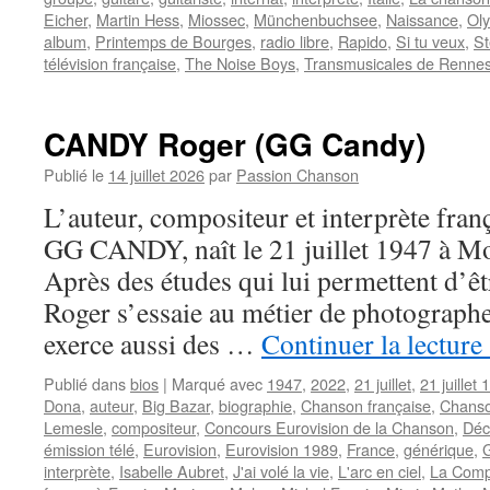
Eicher
,
Martin Hess
,
Miossec
,
Münchenbuchsee
,
Naissance
,
Ol
album
,
Printemps de Bourges
,
radio libre
,
Rapido
,
Si tu veux
,
St
télévision française
,
The Noise Boys
,
Transmusicales de Renne
CANDY Roger (GG Candy)
Publié le
14 juillet 2026
par
Passion Chanson
L’auteur, compositeur et interprète fra
GG CANDY, naît le 21 juillet 1947 à M
Après des études qui lui permettent d’êt
Roger s’essaie au métier de photograph
exerce aussi des …
Continuer la lecture
Publié dans
bios
|
Marqué avec
1947
,
2022
,
21 juillet
,
21 juillet
Dona
,
auteur
,
Big Bazar
,
biographie
,
Chanson française
,
Chanso
Lemesle
,
compositeur
,
Concours Eurovision de la Chanson
,
Déc
émission télé
,
Eurovision
,
Eurovision 1989
,
France
,
générique
,
interprète
,
Isabelle Aubret
,
J'ai volé la vie
,
L'arc en ciel
,
La Comp