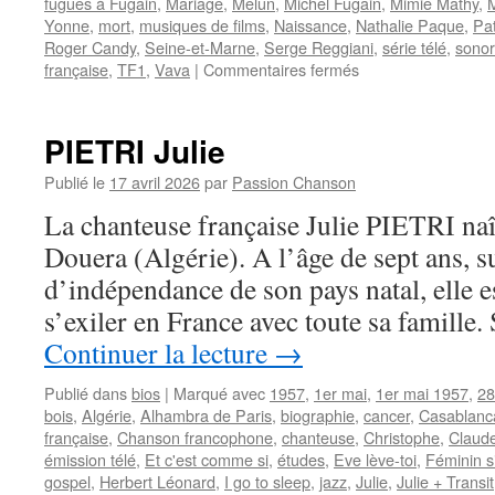
fugues à Fugain
,
Mariage
,
Melun
,
Michel Fugain
,
Mimie Mathy
,
M
Yonne
,
mort
,
musiques de films
,
Naissance
,
Nathalie Paque
,
Pat
Roger Candy
,
Seine-et-Marne
,
Serge Reggiani
,
série télé
,
sonor
sur
française
,
TF1
,
Vava
|
Commentaires fermés
CANDY
Roger
(GG
PIETRI Julie
Candy)
Publié le
17 avril 2026
par
Passion Chanson
La chanteuse française Julie PIETRI naî
Douera (Algérie). A l’âge de sept ans, su
d’indépendance de son pays natal, elle e
s’exiler en France avec toute sa famille
Continuer la lecture
→
Publié dans
bios
|
Marqué avec
1957
,
1er mai
,
1er mai 1957
,
28
bois
,
Algérie
,
Alhambra de Paris
,
biographie
,
cancer
,
Casablanc
française
,
Chanson francophone
,
chanteuse
,
Christophe
,
Claude
émission télé
,
Et c'est comme si
,
études
,
Eve lève-toi
,
Féminin s
gospel
,
Herbert Léonard
,
I go to sleep
,
jazz
,
Julie
,
Julie + Transit