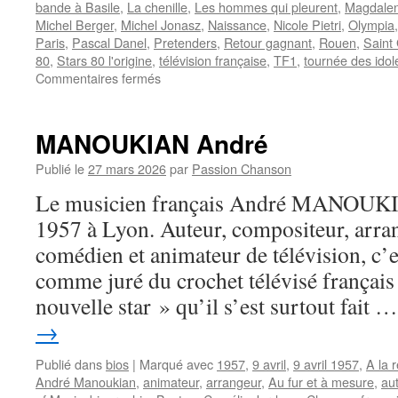
bande à Basile
,
La chenille
,
Les hommes qui pleurent
,
Magdale
Michel Berger
,
Michel Jonasz
,
Naissance
,
Nicole Pietri
,
Olympia
Paris
,
Pascal Danel
,
Pretenders
,
Retour gagnant
,
Rouen
,
Saint
80
,
Stars 80 l'origine
,
télévision française
,
TF1
,
tournée des idol
sur
Commentaires fermés
PIETRI
Julie
MANOUKIAN André
Publié le
27 mars 2026
par
Passion Chanson
Le musicien français André MANOUKIAN
1957 à Lyon. Auteur, compositeur, arran
comédien et animateur de télévision, c’
comme juré du crochet télévisé français
nouvelle star » qu’il s’est surtout fait 
→
Publié dans
bios
|
Marqué avec
1957
,
9 avril
,
9 avril 1957
,
A la 
André Manoukian
,
animateur
,
arrangeur
,
Au fur et à mesure
,
au