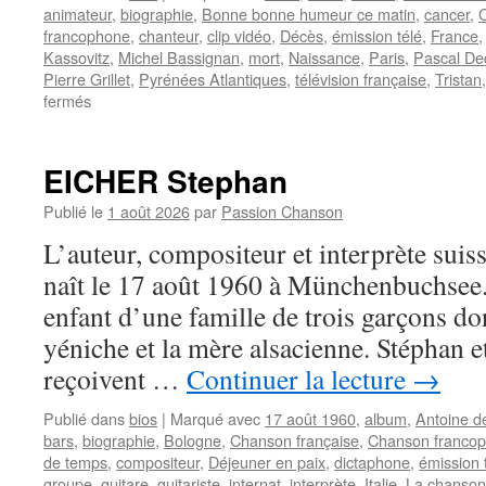
animateur
,
biographie
,
Bonne bonne humeur ce matin
,
cancer
,
C
francophone
,
chanteur
,
clip vidéo
,
Décès
,
émission télé
,
France
Kassovitz
,
Michel Bassignan
,
mort
,
Naissance
,
Paris
,
Pascal De
Pierre Grillet
,
Pyrénées Atlantiques
,
télévision française
,
Tristan
sur
fermés
TRISTAN
EICHER Stephan
Publié le
1 août 2026
par
Passion Chanson
L’auteur, compositeur et interprète su
naît le 17 août 1960 à Münchenbuchsee.
enfant d’une famille de trois garçons don
yéniche et la mère alsacienne. Stéphan e
reçoivent …
Continuer la lecture
→
Publié dans
bios
|
Marqué avec
17 août 1960
,
album
,
Antoine d
bars
,
biographie
,
Bologne
,
Chanson française
,
Chanson franco
de temps
,
compositeur
,
Déjeuner en paix
,
dictaphone
,
émission 
groupe
,
guitare
,
guitariste
,
internat
,
interprète
,
Italie
,
La chanson