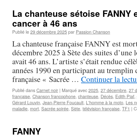
La chanteuse sétoise FANNY 
cancer à 46 ans
Publié le
29 décembre 2025
par
Passion Chanson
La chanteuse française FANNY est mort
décembre 2025 à Sète des suites d’une 
avait 46 ans. L’artiste s’était rendue cél
années 1990 en participant au tremplin 
française « Sacrée …
Continuer la lect
Publié dans
Carnet noir
|
Marqué avec
2025
,
27 décembre
,
27 
française
,
Chanson francophone
,
chanteuse
,
Décès
,
Edith Piaf
,
Gérard Louvin
,
Jean-Pierre Foucault
,
L'homme à la moto
,
Les n
maladie
,
mort
,
Sacrée soirée
,
Sète
,
télévision française
,
TF1
|
C
FANNY