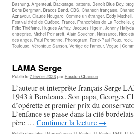
Bashung
,
Argenteuil
,
Backstage
,
batterie
,
Benoît Blue Boy
,
biog
Boris Bergman
,
Bracos Band
,
CBS
,
Chanson française
,
Chanso
Aznavour
,
Claude Nougaro
,
Comme un étranger
,
Eddy Mitchell
,
Festival d'été de Québec
,
France
,
Francofolies de La Rochelle
,
Félix Thiéfaine
,
Hugues Aufray
,
Jacques Higelin
,
Johnny Hallyda
entreprise
,
Michel Polnareff. Alain Souchon
,
Naissance
,
Nicolett
des anges
,
Paul Personne
,
Phonogram
,
René-Paul Roux
,
rock
,
Toulouse
,
Véronique Sanson
,
Vertige de l'amour
,
Vogue
|
Comme
LAMA Serge
Publié le
7 février 2023
par
Passion Chanson
L’auteur et interprète français Serge LA
1943 à Bordeaux. Son papa, Georges Cha
d’opérette et premier prix du conservat
L’enfance se passe dans la cité bordelais
père …
Continuer la lecture
→
Publié dans
bios
|
Marqué avec
11 février
,
11 février 1943
,
11 fé