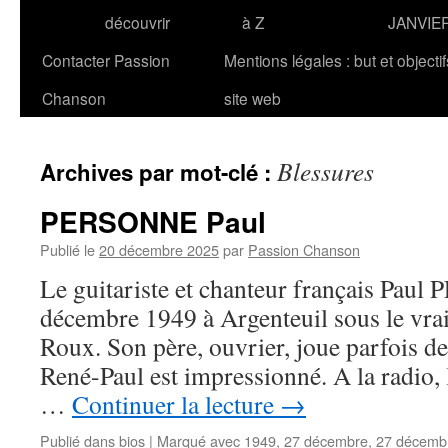
découvrir
à Z
JANVIE
Contacter Passion
Mentions légales : but et objecti
Chanson
site web
Blessures
Archives par mot-clé :
PERSONNE Paul
Publié le
20 décembre 2025
par
Passion Chanson
Le guitariste et chanteur français Pau
décembre 1949 à Argenteuil sous le vr
Roux. Son père, ouvrier, joue parfois de
René-Paul est impressionné. A la radio, 
…
Continuer la lecture
→
Publié dans
bios
|
Marqué avec
1949
,
27 décembre
,
27 décemb