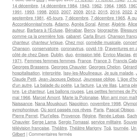
14 décembre
,
14 décembre 1984
,
1943
,
1962
,
1964
,
1965
,
196
1991
,
1993
,
1998
,
2003
,
2007
,
2009
,
2012
,
2015
,
2016
,
2022
,
2
septembre 1981
,
45-tours
,
7 décembre
,
7 décembre 1965
,
A qu
Accordéonnissi'mots
,
Adamo
,
Agnès Soral
,
Aimer
,
Algérie
,
Alic
auteur
,
Barbara à l'Ecluse
,
Bénabar
,
Bercy
,
biographie
,
Blessur
comme ça la première fois
,
cabaret
,
Carla Bruni
,
Chanson franç
chanteur
,
chanteur lyrique
,
Chez moi
,
comédie musicale
,
concer
Chanson
,
conservatoire
,
coronavirus
,
covid-19
,
D'aventures en 
côté de chez Dave
,
Dublin
,
duo
,
émission télé
,
Enrico Macias
,
é
1971
,
Femmes femmes femmes
,
France
,
France 3
,
Francis Cab
Georges Brassens
,
Georges Chauvier
,
Georges Chelon
,
Gérard
hospitalisation
,
interprète
,
Issy-les-Moulineaux
,
Je suis malade
,
Claude Petit
,
Jean-Jacques Debout
,
Jeunesse oblige
,
L'âge d'h
d'un autre
,
La balade du poète
,
La facture
,
La vie lilas
,
Lama père
ivre
,
Le chanteur
,
Les ballons rouges
,
Les petites femmes de Pig
mai 1966
,
Marcel Amont
,
Marie la Polonaise
,
Mon ami mon maît
Naissance
,
Nana Mouskouri
,
Napoléon
,
novembre 1998
,
Olympi
symphonique
,
Où sont passés nos rêves
,
Paris
,
Pascal Obispo
,
Pierre Perret
,
Pluri'elles
,
Provence
,
Régine
,
Renée Lebas
,
Sach
Chauvier
,
Serge Lama
,
Sergio Tomassi
,
service militaire
,
Souven
télévision française
,
Théâtre
,
Théâtre Marigny
,
Toâ
,
tournée
,
Un 
sur
Gilbert
|
Commentaires fermés